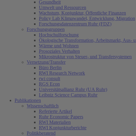
Gesundheit
Umwelt und Ressourcen
Wachstum, Konjunktur, Öffentliche Finanzen
Policy Lab Klimawandel, Entwicklung, Migration
Forschungsdatenzentrum Ruhr (FDZ)
Forschungsgruppen
Hochschulforschung
Ökologische Transformation, Arbeitsmarkt, Aus- 
Wärme und Wohnen
Prosoziales Verhalten
Mikrostruktur von Steuer- und Transfersystemen
Vernetzung/Transfer
Büro Berlin
RWI Research Network
rwi consult
RGS Econ
Universitätsallianz Ruhr (UA Ruhr)
Leibniz Science Campus Ruhr
Publikationen
Wissenschaftlich
Referierte Artikel
Ruhr Economic Papers
RWI Materialien
RWI Konjunkturberichte
Politikberatend