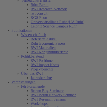
Vernetzung/Transfer
Büro Berlin
RWI Research Network
rwi consult
RGS Econ
Universitätsallianz Ruhr (UA Ruhr)
Leibniz Science Campus Ruhr
Publikationen
Wissenschaftlich
Referierte Artikel
Ruhr Economic Papers
RWI Materialien
RWI Konjunkturberichte
Politikberatend
RWI Positionen
RWI Impact Notes
Projektberichte
Über das RWI
Jahresberichte
Veranstaltungen
Für Forschende
Brown Bag-Seminare
RWI Berlin Network Seminar
RWI Research Seminar
Workshops