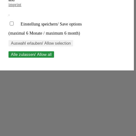
imprint
.
Einstellung speichern/ Save options
(maximal 6 Monate / maximum 6 month)
Auswahl erlauben/ Allow selection
Alle zulassen/ Allow all