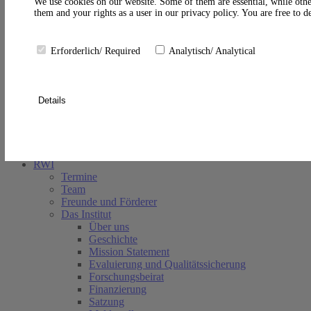
A
We use cookies on our website. Some of them are essential, while othe
them and your rights as a user in our privacy policy. You are free to 
Erforderlich/ Required
Analytisch/ Analytical
Details
Suche schließen
RWI
Termine
Team
Freunde und Förderer
Das Institut
Über uns
Geschichte
Mission Statement
Evaluierung und Qualitätssicherung
Forschungsbeirat
Finanzierung
Satzung