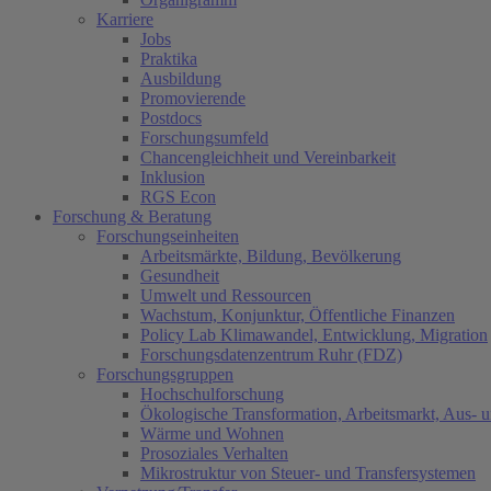
Karriere
Jobs
Praktika
Ausbildung
Promovierende
Postdocs
Forschungsumfeld
Chancengleichheit und Vereinbarkeit
Inklusion
RGS Econ
Forschung & Beratung
Forschungseinheiten
Arbeitsmärkte, Bildung, Bevölkerung
Gesundheit
Umwelt und Ressourcen
Wachstum, Konjunktur, Öffentliche Finanzen
Policy Lab Klimawandel, Entwicklung, Migration
Forschungsdatenzentrum Ruhr (FDZ)
Forschungsgruppen
Hochschulforschung
Ökologische Transformation, Arbeitsmarkt, Aus- 
Wärme und Wohnen
Prosoziales Verhalten
Mikrostruktur von Steuer- und Transfersystemen