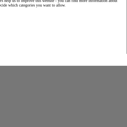
rs help us to improve this website - you can find more information about
decide which categories you want to allow.