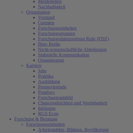
Meldestellen
Nachhaltigkeit
Organisation
Vorstand
Gremien
Forschungseinheiten
Forschungsgruppen
Forschungsdatenzentrum Ruhr (FDZ)
Büro Berlin
Nicht-wissenschaftliche Abteilungen
Stabsstelle Kommunikation
Organigramm
Karriere
Jobs
Praktika
Ausbildung
Promovierende
Postdocs
Forschungsumfeld
Chancengleichheit und Vereinbarkeit
Inklusion
RGS Econ
Forschung & Beratung
Forschungseinheiten
Arbeitsmärkte, Bildung, Bevölkerung