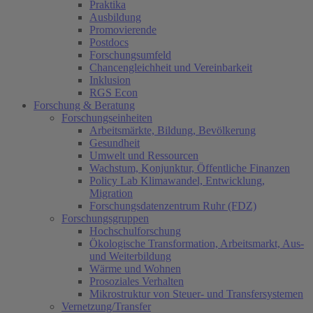
Praktika
Ausbildung
Promovierende
Postdocs
Forschungsumfeld
Chancengleichheit und Vereinbarkeit
Inklusion
RGS Econ
Forschung & Beratung
Forschungseinheiten
Arbeitsmärkte, Bildung, Bevölkerung
Gesundheit
Umwelt und Ressourcen
Wachstum, Konjunktur, Öffentliche Finanzen
Policy Lab Klimawandel, Entwicklung,
Migration
Forschungsdatenzentrum Ruhr (FDZ)
Forschungsgruppen
Hochschulforschung
Ökologische Transformation, Arbeitsmarkt, Aus-
und Weiterbildung
Wärme und Wohnen
Prosoziales Verhalten
Mikrostruktur von Steuer- und Transfersystemen
Vernetzung/Transfer