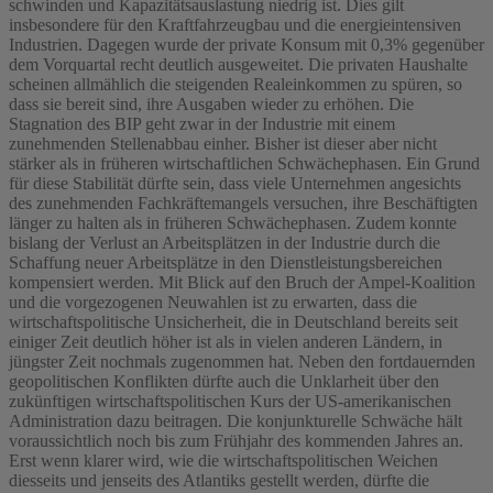
schwinden und Kapazitätsauslastung niedrig ist. Dies gilt
insbesondere für den Kraftfahrzeugbau und die energieintensiven
Industrien. Dagegen wurde der private Konsum mit 0,3% gegenüber
dem Vorquartal recht deutlich ausgeweitet. Die privaten Haushalte
scheinen allmählich die steigenden Realeinkommen zu spüren, so
dass sie bereit sind, ihre Ausgaben wieder zu erhöhen. Die
Stagnation des BIP geht zwar in der Industrie mit einem
zunehmenden Stellenabbau einher. Bisher ist dieser aber nicht
stärker als in früheren wirtschaftlichen Schwächephasen. Ein Grund
für diese Stabilität dürfte sein, dass viele Unternehmen angesichts
des zunehmenden Fachkräftemangels versuchen, ihre Beschäftigten
länger zu halten als in früheren Schwächephasen. Zudem konnte
bislang der Verlust an Arbeitsplätzen in der Industrie durch die
Schaffung neuer Arbeitsplätze in den Dienstleistungsbereichen
kompensiert werden. Mit Blick auf den Bruch der Ampel-Koalition
und die vorgezogenen Neuwahlen ist zu erwarten, dass die
wirtschaftspolitische Unsicherheit, die in Deutschland bereits seit
einiger Zeit deutlich höher ist als in vielen anderen Ländern, in
jüngster Zeit nochmals zugenommen hat. Neben den fortdauernden
geopolitischen Konflikten dürfte auch die Unklarheit über den
zukünftigen wirtschaftspolitischen Kurs der US-amerikanischen
Administration dazu beitragen. Die konjunkturelle Schwäche hält
voraussichtlich noch bis zum Frühjahr des kommenden Jahres an.
Erst wenn klarer wird, wie die wirtschaftspolitischen Weichen
diesseits und jenseits des Atlantiks gestellt werden, dürfte die