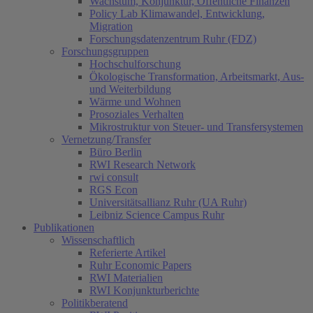
Wachstum, Konjunktur, Öffentliche Finanzen
Policy Lab Klimawandel, Entwicklung,
Migration
Forschungsdatenzentrum Ruhr (FDZ)
Forschungsgruppen
Hochschulforschung
Ökologische Transformation, Arbeitsmarkt, Aus-
und Weiterbildung
Wärme und Wohnen
Prosoziales Verhalten
Mikrostruktur von Steuer- und Transfersystemen
Vernetzung/Transfer
Büro Berlin
RWI Research Network
rwi consult
RGS Econ
Universitätsallianz Ruhr (UA Ruhr)
Leibniz Science Campus Ruhr
Publikationen
Wissenschaftlich
Referierte Artikel
Ruhr Economic Papers
RWI Materialien
RWI Konjunkturberichte
Politikberatend