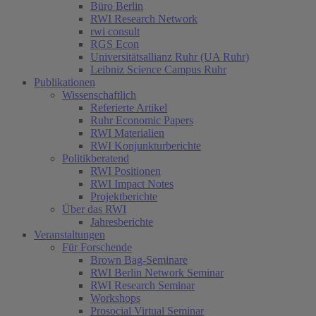
Büro Berlin
RWI Research Network
rwi consult
RGS Econ
Universitätsallianz Ruhr (UA Ruhr)
Leibniz Science Campus Ruhr
Publikationen
Wissenschaftlich
Referierte Artikel
Ruhr Economic Papers
RWI Materialien
RWI Konjunkturberichte
Politikberatend
RWI Positionen
RWI Impact Notes
Projektberichte
Über das RWI
Jahresberichte
Veranstaltungen
Für Forschende
Brown Bag-Seminare
RWI Berlin Network Seminar
RWI Research Seminar
Workshops
Prosocial Virtual Seminar