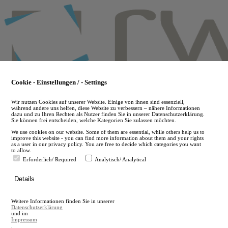
Skip
to
main
content
Cookie - Einstellungen / - Settings
Wir nutzen Cookies auf unserer Website. Einige von ihnen sind essenziell,
während andere uns helfen, diese Website zu verbessern – nähere Informationen
dazu und zu Ihren Rechten als Nutzer finden Sie in unserer Datenschutzerklärung.
Sie können frei entscheiden, welche Kategorien Sie zulassen möchten.
We use cookies on our website. Some of them are essential, while others help us to
improve this website - you can find more information about them and your rights
as a user in our privacy policy. You are free to decide which categories you want
to allow.
Erforderlich/ Required
Analytisch/ Analytical
de
Details
en
A
Weitere Informationen finden Sie in unserer
A
Datenschutzerklärung
und im
Impressum
.