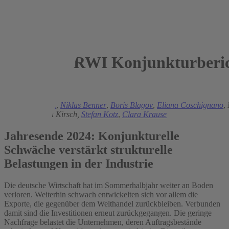
RWI Konjunkturberic
2024
Torsten Schmidt
,
Niklas Benner
,
Boris Blagov
,
Eliana Coschignano
,
Jessen
,
Florian Kirsch,
Stefan Kotz
,
Clara Krause
Jahresende 2024: Konjunkturelle
Schwäche verstärkt strukturelle
Belastungen in der Industrie
Die deutsche Wirtschaft hat im Sommerhalbjahr weiter an Boden
verloren. Weiterhin schwach entwickelten sich vor allem die
Exporte, die gegenüber dem Welthandel zurückbleiben. Verbunden
damit sind die Investitionen erneut zurückgegangen. Die geringe
Nachfrage belastet die Unternehmen, deren Auftragsbestände