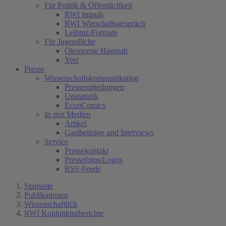
Für Politik & Öffentlichkeit
RWI Impuls
RWI Wirtschaftsgespräch
Leibniz-Formate
Für Jugendliche
Ökonomie Hautnah
Yes!
Presse
Wissenschaftskommunikation
Pressemitteilungen
Unstatistik
EconComics
In den Medien
Artikel
Gastbeiträge und Interviews
Service
Pressekontakt
Pressefotos/Logos
RSS-Feeds
Startseite
Publikationen
Wissenschaftlich
RWI Konjunkturberichte