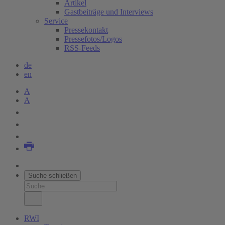
Artikel
Gastbeiträge und Interviews
Service
Pressekontakt
Pressefotos/Logos
RSS-Feeds
de
en
A
A
Suche schließen
RWI