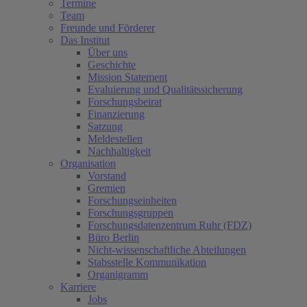
Termine
Team
Freunde und Förderer
Das Institut
Über uns
Geschichte
Mission Statement
Evaluierung und Qualitätssicherung
Forschungsbeirat
Finanzierung
Satzung
Meldestellen
Nachhaltigkeit
Organisation
Vorstand
Gremien
Forschungseinheiten
Forschungsgruppen
Forschungsdatenzentrum Ruhr (FDZ)
Büro Berlin
Nicht-wissenschaftliche Abteilungen
Stabsstelle Kommunikation
Organigramm
Karriere
Jobs