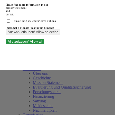
Please find more information in our
privacy statement
and
imprint
.
Einstellung speichern/ Save options
(maximal 6 Monate / maximum 6 month)
Suche schließen
Auswahl erlauben/ Allow selection
Alle zulassen/ Allow all
RWI
Termine
Team
Freunde und Förderer
Das Institut
Über uns
Geschichte
Mission Statement
Evaluierung und Qualitätssicherung
Forschungsbeirat
Finanzierung
Satzung
Meldestellen
Nachhaltigkeit
Organisation