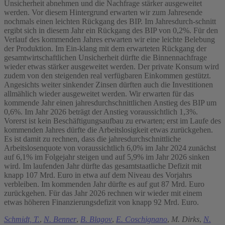
Unsicherheit abnehmen und die Nachfrage stärker ausgeweitet
werden. Vor diesem Hintergrund erwarten wir zum Jahresende
nochmals einen leichten Rückgang des BIP. Im Jahresdurch-schnitt
ergibt sich in diesem Jahr ein Rückgang des BIP von 0,2%. Für den
Verlauf des kommenden Jahres erwarten wir eine leichte Belebung
der Produktion. Im Ein-klang mit dem erwarteten Rückgang der
gesamtwirtschaftlichen Unsicherheit dürfte die Binnennachfrage
wieder etwas stärker ausgeweitet werden. Der private Konsum wird
zudem von den steigenden real verfügbaren Einkommen gestützt.
Angesichts weiter sinkender Zinsen dürften auch die Investitionen
allmählich wieder ausgeweitet werden. Wir erwarten für das
kommende Jahr einen jahresdurchschnittlichen Anstieg des BIP um
0,6%. Im Jahr 2026 beträgt der Anstieg voraussichtlich 1,3%.
Vorerst ist kein Beschäftigungsaufbau zu erwarten; erst im Laufe des
kommenden Jahres dürfte die Arbeitslosigkeit etwas zurückgehen.
Es ist damit zu rechnen, dass die jahresdurchschnittliche
Arbeitslosenquote von voraussichtlich 6,0% im Jahr 2024 zunächst
auf 6,1% im Folgejahr steigen und auf 5,9% im Jahr 2026 sinken
wird. Im laufenden Jahr dürfte das gesamtstaatliche Defizit mit
knapp 107 Mrd. Euro in etwa auf dem Niveau des Vorjahrs
verbleiben. Im kommenden Jahr dürfte es auf gut 87 Mrd. Euro
zurückgehen. Für das Jahr 2026 rechnen wir wieder mit einem
etwas höheren Finanzierungsdefizit von knapp 92 Mrd. Euro.
Schmidt, T.
,
N. Benner
,
B. Blagov
,
E. Coschignano
,
M. Dirks
,
N.