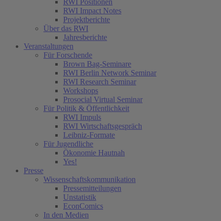
RWI Positionen
RWI Impact Notes
Projektberichte
Über das RWI
Jahresberichte
Veranstaltungen
Für Forschende
Brown Bag-Seminare
RWI Berlin Network Seminar
RWI Research Seminar
Workshops
Prosocial Virtual Seminar
Für Politik & Öffentlichkeit
RWI Impuls
RWI Wirtschaftsgespräch
Leibniz-Formate
Für Jugendliche
Ökonomie Hautnah
Yes!
Presse
Wissenschaftskommunikation
Pressemitteilungen
Unstatistik
EconComics
In den Medien