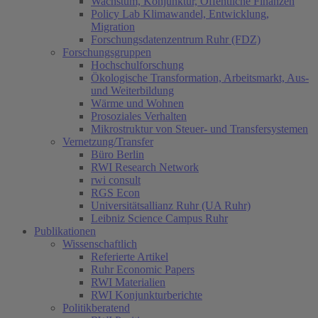
Wachstum, Konjunktur, Öffentliche Finanzen
Policy Lab Klimawandel, Entwicklung,
Migration
Forschungsdatenzentrum Ruhr (FDZ)
Forschungsgruppen
Hochschulforschung
Ökologische Transformation, Arbeitsmarkt, Aus-
und Weiterbildung
Wärme und Wohnen
Prosoziales Verhalten
Mikrostruktur von Steuer- und Transfersystemen
Vernetzung/Transfer
Büro Berlin
RWI Research Network
rwi consult
RGS Econ
Universitätsallianz Ruhr (UA Ruhr)
Leibniz Science Campus Ruhr
Publikationen
Wissenschaftlich
Referierte Artikel
Ruhr Economic Papers
RWI Materialien
RWI Konjunkturberichte
Politikberatend