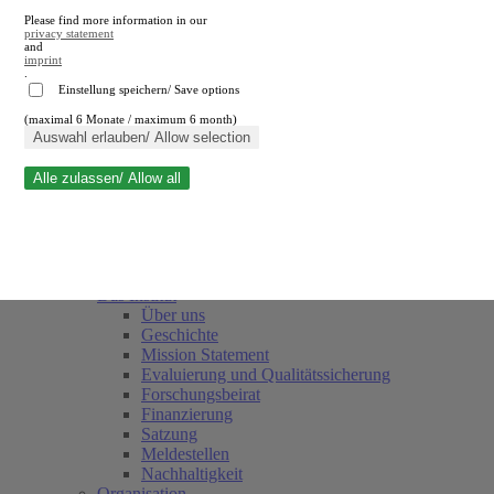
Please find more information in our
privacy statement
and
imprint
.
Einstellung speichern/ Save options
(maximal 6 Monate / maximum 6 month)
Suche schließen
Auswahl erlauben/ Allow selection
Alle zulassen/ Allow all
RWI
Termine
Team
Freunde und Förderer
Das Institut
Über uns
Geschichte
Mission Statement
Evaluierung und Qualitätssicherung
Forschungsbeirat
Finanzierung
Satzung
Meldestellen
Nachhaltigkeit
Organisation