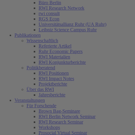
Büro Berlin
RWI Research Network
rwi consult
RGS Econ
Universitätsallianz Ruhr (UA Ruhr)
Leibniz Science Campus Ruhr
Publikationen
Wissenschaftlich
Referierte Artikel
Ruhr Economic Papers
RWI Materialien
RWI Konjunkturberichte
Politikberatend
RWI Positionen
RWI Impact Notes
Projektberichte
Über das RWI
Jahresberichte
Veranstaltungen
Für Forschende
Brown Bag-Seminare
RWI Berlin Network Seminar
RWI Research Seminar
Workshops
Prosocial Virtual Seminar