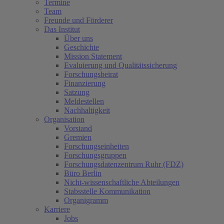
Termine
Team
Freunde und Förderer
Das Institut
Über uns
Geschichte
Mission Statement
Evaluierung und Qualitätssicherung
Forschungsbeirat
Finanzierung
Satzung
Meldestellen
Nachhaltigkeit
Organisation
Vorstand
Gremien
Forschungseinheiten
Forschungsgruppen
Forschungsdatenzentrum Ruhr (FDZ)
Büro Berlin
Nicht-wissenschaftliche Abteilungen
Stabsstelle Kommunikation
Organigramm
Karriere
Jobs