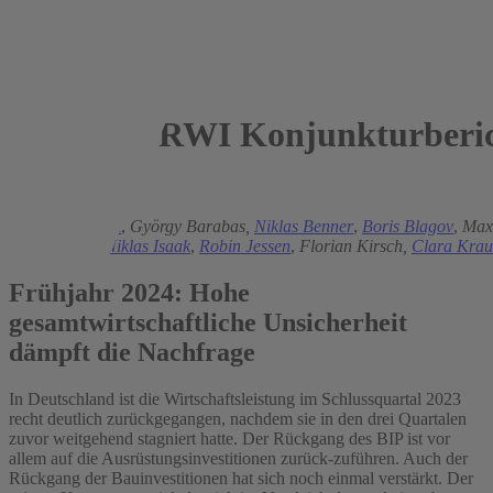
RWI Konjunkturberic
2024
Torsten Schmidt
,
György Barabas,
Niklas Benner
,
Boris Blagov
,
Maxi
Helmenstein,
Niklas Isaak
,
Robin Jessen
,
Florian Kirsch,
Clara Krau
Frühjahr 2024: Hohe
gesamtwirtschaftliche Unsicherheit
dämpft die Nachfrage
In Deutschland ist die Wirtschaftsleistung im Schlussquartal 2023
recht deutlich zurückgegangen, nachdem sie in den drei Quartalen
zuvor weitgehend stagniert hatte. Der Rückgang des BIP ist vor
allem auf die Ausrüstungsinvestitionen zurück-zuführen. Auch der
Rückgang der Bauinvestitionen hat sich noch einmal verstärkt. Der