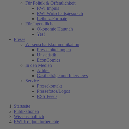
Für Politik & Öffentlichkeit
RWI Impuls
RWI Wirtschaftsgespräch
Leibniz-Formate
Für Jugendliche
Ökonomie Hautnah
Yes!
Presse
Wissenschaftskommunikation
Pressemitteilungen
Unstatistik
EconComics
In den Medien
Artikel
Gastbeiträge und Interviews
Service
Pressekontakt
Pressefotos/Logos
RSS-Feeds
Startseite
Publikationen
Wissenschaftlich
RWI Konjunkturberichte