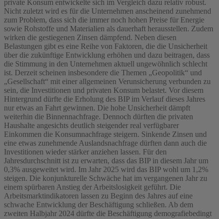
private Konsum entwickelte sich im Vergleich dazu relativ robust.
Nicht zuletzt wird es für die Unternehmen anscheinend zunehmend
zum Problem, dass sich die immer noch hohen Preise für Energie
sowie Rohstoffe und Materialien als dauerhaft herausstellen. Zudem
wirken die gestiegenen Zinsen dämpfend. Neben diesen
Belastungen gibt es eine Reihe von Faktoren, die die Unsicherheit
über die zukünftige Entwicklung erhöhen und dazu beitragen, dass
die Stimmung in den Unternehmen aktuell ungewöhnlich schlecht
ist. Derzeit scheinen insbesondere die Themen „Geopolitik“ und
„Gesellschaft“ mit einer allgemeinen Verunsicherung verbunden zu
sein, die Investitionen und privaten Konsum belastet. Vor diesem
Hintergrund dürfte die Erholung des BIP im Verlauf dieses Jahres
nur etwas an Fahrt gewinnen. Die hohe Unsicherheit dämpft
weiterhin die Binnennachfrage. Dennoch dürften die privaten
Haushalte angesichts deutlich steigender real verfügbarer
Einkommen die Konsumnachfrage steigern. Sinkende Zinsen und
eine etwas zunehmende Auslandsnachfrage dürften dann auch die
Investitionen wieder stärker anziehen lassen. Für den
Jahresdurchschnitt ist zu erwarten, dass das BIP in diesem Jahr um
0,3% ausgeweitet wird. Im Jahr 2025 wird das BIP wohl um 1,2%
steigen. Die konjunkturelle Schwäche hat im vergangenen Jahr zu
einem spürbaren Anstieg der Arbeitslosigkeit geführt. Die
Arbeitsmarktindikatoren lassen zu Beginn des Jahres auf eine
schwache Entwicklung der Beschäftigung schließen. Ab dem
zweiten Halbjahr 2024 dürfte die Beschäftigung demografiebedingt