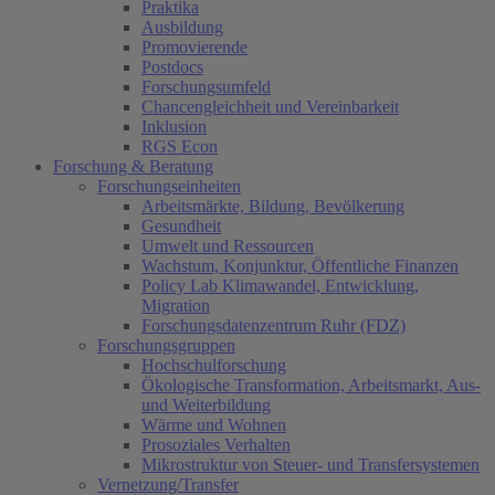
Praktika
Ausbildung
Promovierende
Postdocs
Forschungsumfeld
Chancengleichheit und Vereinbarkeit
Inklusion
RGS Econ
Forschung & Beratung
Forschungseinheiten
Arbeitsmärkte, Bildung, Bevölkerung
Gesundheit
Umwelt und Ressourcen
Wachstum, Konjunktur, Öffentliche Finanzen
Policy Lab Klimawandel, Entwicklung,
Migration
Forschungsdatenzentrum Ruhr (FDZ)
Forschungsgruppen
Hochschulforschung
Ökologische Transformation, Arbeitsmarkt, Aus-
und Weiterbildung
Wärme und Wohnen
Prosoziales Verhalten
Mikrostruktur von Steuer- und Transfersystemen
Vernetzung/Transfer