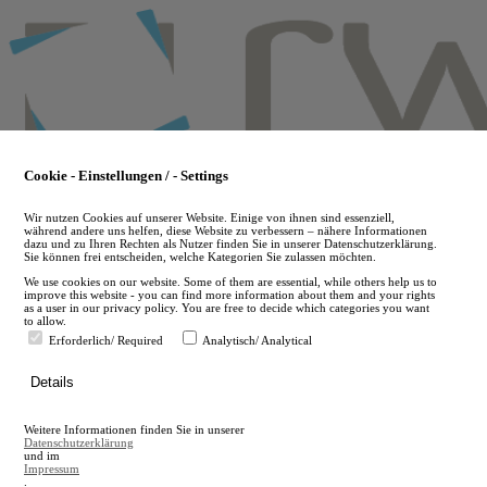
Skip
to
main
content
Cookie - Einstellungen / - Settings
Wir nutzen Cookies auf unserer Website. Einige von ihnen sind essenziell,
während andere uns helfen, diese Website zu verbessern – nähere Informationen
dazu und zu Ihren Rechten als Nutzer finden Sie in unserer Datenschutzerklärung.
Sie können frei entscheiden, welche Kategorien Sie zulassen möchten.
We use cookies on our website. Some of them are essential, while others help us to
improve this website - you can find more information about them and your rights
as a user in our privacy policy. You are free to decide which categories you want
to allow.
Erforderlich/ Required
Analytisch/ Analytical
de
Details
en
A
Weitere Informationen finden Sie in unserer
A
Datenschutzerklärung
und im
Impressum
.