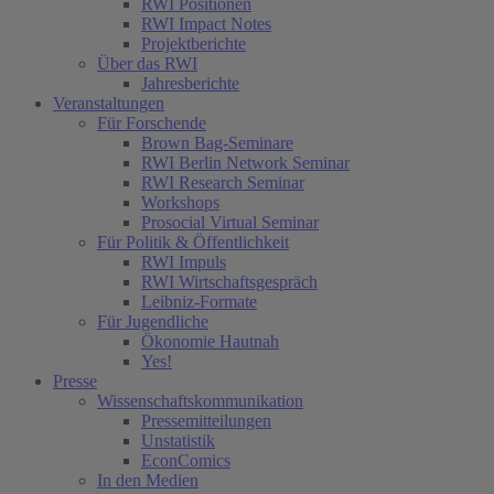
RWI Positionen
RWI Impact Notes
Projektberichte
Über das RWI
Jahresberichte
Veranstaltungen
Für Forschende
Brown Bag-Seminare
RWI Berlin Network Seminar
RWI Research Seminar
Workshops
Prosocial Virtual Seminar
Für Politik & Öffentlichkeit
RWI Impuls
RWI Wirtschaftsgespräch
Leibniz-Formate
Für Jugendliche
Ökonomie Hautnah
Yes!
Presse
Wissenschaftskommunikation
Pressemitteilungen
Unstatistik
EconComics
In den Medien