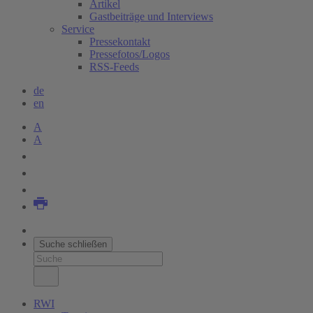
Artikel
Gastbeiträge und Interviews
Service
Pressekontakt
Pressefotos/Logos
RSS-Feeds
de
en
A
A
Suche schließen
RWI