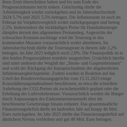
ihren Zenit überschritten haben und bis zum Ende des
Prognosezeitraums leicht sinken. Gleichzeitig dürfte die
Arbeitslosigkeit wieder zurückgehen und im Jahresdurchschnitt
2024 5,7% und 2025 5,5% betragen. Die Inflationsrate ist auch im
Februar im Vorjahresvergleich weiter zurückgegangen und betrug
2,5%. Insbesondere die rückläufigen Preise für Haushaltsenergie
dämpfen derzeit den allgemeinen Preisanstieg. Angesichts der
schwachen Konsum-nachfrage wird die Teuerung in den
kommenden Monaten voraussichtlich weiter abnehmen. Im
Jahresdurchschnitt dürfte die Teuerungsrate in diesem Jahr 2,2%
betragen, im Jahr 2025 lediglich noch 2,0%. Die Finanzpolitik ist in
den beiden Prognosejahren restriktiv ausgerichtet. Ursächlich hierfür
sind unter anderem der Wegfall der „Strom- und Gaspreisbremsen“
und wohl der Rückgang der Inanspruchnahme der abgabenfreien
Inflationsausgleichsprämie. Zudem wurden in Reaktion auf das
Urteil des Bundesverfassungsgerichts vom 15.11.2023 einige
Konsolidierungsmaßnahmen beschlossen, so etwa die schnellere
Anhebung des CO2-Preises als zwischenzeitlich geplant oder die
Erhöhung der Luftverkehrsteuer. Voraussichtlich werden die Bürger
durch Anpassungen des Einkommensteuertarifs über die
beschlossene Gesetzeslage hinaus entlastet. Das gesamtstaatliche
Finanzierungsdefizit dürfte im laufenden Jahr auf knapp 46 Mrd.
Euro zurückgehen. Im Jahr 2025 dürfte das Finanzierungsdefizit auf
ähnlichem Niveau verbleiben und gut 48 Mrd. Euro betragen.