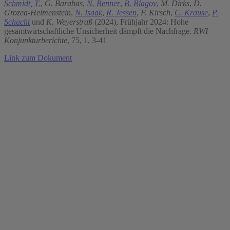
Schmidt, T.
,
G. Barabas
,
N. Benner
,
B. Blagov
,
M. Dirks
,
D.
Grozea-Helmenstein
,
N. Isaak
,
R. Jessen
,
F. Kirsch
,
C. Krause
,
P.
Schacht
und
K. Weyerstraß
(2024), Frühjahr 2024: Hohe
gesamtwirtschaftliche Unsicherheit dämpft die Nachfrage.
RWI
Konjunkturberichte
, 75, 1, 3-41
Link zum Dokument