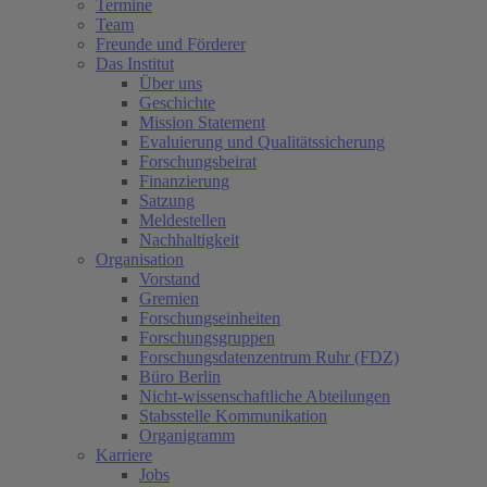
Termine
Team
Freunde und Förderer
Das Institut
Über uns
Geschichte
Mission Statement
Evaluierung und Qualitätssicherung
Forschungsbeirat
Finanzierung
Satzung
Meldestellen
Nachhaltigkeit
Organisation
Vorstand
Gremien
Forschungseinheiten
Forschungsgruppen
Forschungsdatenzentrum Ruhr (FDZ)
Büro Berlin
Nicht-wissenschaftliche Abteilungen
Stabsstelle Kommunikation
Organigramm
Karriere
Jobs