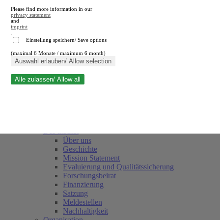
Please find more information in our
privacy statement
and
imprint
.
Einstellung speichern/ Save options
(maximal 6 Monate / maximum 6 month)
Suche schließen
Auswahl erlauben/ Allow selection
Alle zulassen/ Allow all
RWI
Termine
Team
Freunde und Förderer
Das Institut
Über uns
Geschichte
Mission Statement
Evaluierung und Qualitätssicherung
Forschungsbeirat
Finanzierung
Satzung
Meldestellen
Nachhaltigkeit
Organisation