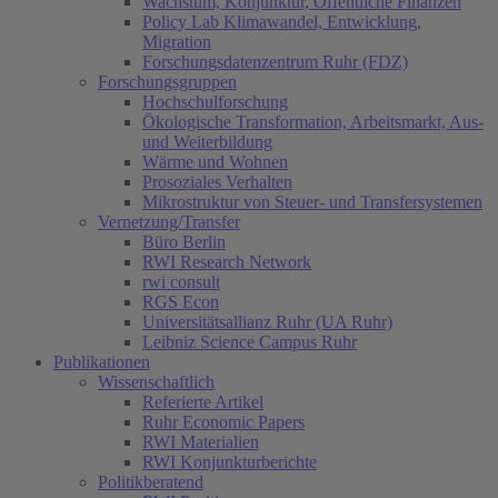
Wachstum, Konjunktur, Öffentliche Finanzen
Policy Lab Klimawandel, Entwicklung,
Migration
Forschungsdatenzentrum Ruhr (FDZ)
Forschungsgruppen
Hochschulforschung
Ökologische Transformation, Arbeitsmarkt, Aus-
und Weiterbildung
Wärme und Wohnen
Prosoziales Verhalten
Mikrostruktur von Steuer- und Transfersystemen
Vernetzung/Transfer
Büro Berlin
RWI Research Network
rwi consult
RGS Econ
Universitätsallianz Ruhr (UA Ruhr)
Leibniz Science Campus Ruhr
Publikationen
Wissenschaftlich
Referierte Artikel
Ruhr Economic Papers
RWI Materialien
RWI Konjunkturberichte
Politikberatend