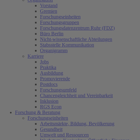
Vorstand
Gremien
Forschungseinheiten
Forschungsgruppen
Forschungsdatenzentrum Ruhr (FDZ)
Büro Berlin
Nicht-wissenschaftliche Abteilungen
Stabsstelle Kommunikation
Organigramm
Karriere
Jobs
Praktika
Ausbildung
Promovierende
Postdocs
Forschungsumfeld
Chancengleichheit und Vereinbarkeit
Inklusion
RGS Econ
Forschung & Beratung
Forschungseinheiten
Arbeitsmärkte, Bildung, Bevölkerung
Gesundheit
Umwelt und Ressourcen