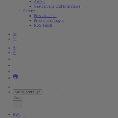
Artikel
Gastbeiträge und Interviews
Service
Pressekontakt
Pressefotos/Logos
RSS-Feeds
de
en
A
A
Suche schließen
RWI