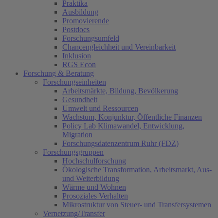
Praktika
Ausbildung
Promovierende
Postdocs
Forschungsumfeld
Chancengleichheit und Vereinbarkeit
Inklusion
RGS Econ
Forschung & Beratung
Forschungseinheiten
Arbeitsmärkte, Bildung, Bevölkerung
Gesundheit
Umwelt und Ressourcen
Wachstum, Konjunktur, Öffentliche Finanzen
Policy Lab Klimawandel, Entwicklung,
Migration
Forschungsdatenzentrum Ruhr (FDZ)
Forschungsgruppen
Hochschulforschung
Ökologische Transformation, Arbeitsmarkt, Aus-
und Weiterbildung
Wärme und Wohnen
Prosoziales Verhalten
Mikrostruktur von Steuer- und Transfersystemen
Vernetzung/Transfer