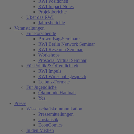
RWI Positionen
RWI Impact Notes
Projektberichte
Über das RWI
Jahresberichte
Veranstaltungen
Für Forschende
Brown Bag-Seminare
RWI Berlin Network Seminar
RWI Research Seminar
Workshops
Prosocial Virtual Seminar
Für Politik & Öffentlichkeit
RWI Impuls
RWI Wirtschaftsgespräch
Leibniz-Formate
Für Jugendliche
Ökonomie Hautnah
Yes!
Presse
Wissenschaftskommunikation
Pressemitteilungen
Unstatistik
EconComics
In den Medien