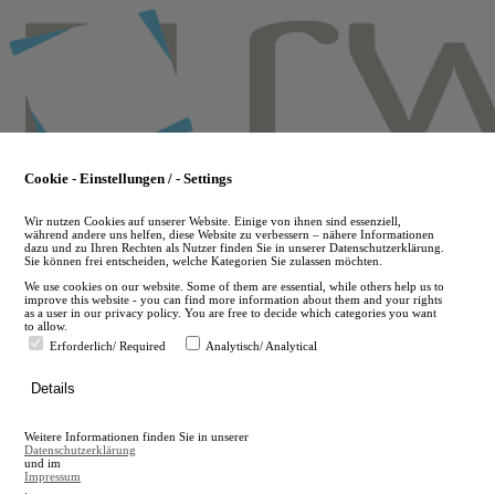
Skip
to
main
content
Cookie - Einstellungen / - Settings
Wir nutzen Cookies auf unserer Website. Einige von ihnen sind essenziell,
während andere uns helfen, diese Website zu verbessern – nähere Informationen
dazu und zu Ihren Rechten als Nutzer finden Sie in unserer Datenschutzerklärung.
Sie können frei entscheiden, welche Kategorien Sie zulassen möchten.
We use cookies on our website. Some of them are essential, while others help us to
improve this website - you can find more information about them and your rights
as a user in our privacy policy. You are free to decide which categories you want
to allow.
Erforderlich/ Required
Analytisch/ Analytical
de
Details
en
A
Weitere Informationen finden Sie in unserer
A
Datenschutzerklärung
und im
Impressum
.