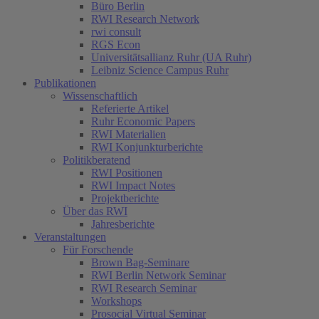
Büro Berlin
RWI Research Network
rwi consult
RGS Econ
Universitätsallianz Ruhr (UA Ruhr)
Leibniz Science Campus Ruhr
Publikationen
Wissenschaftlich
Referierte Artikel
Ruhr Economic Papers
RWI Materialien
RWI Konjunkturberichte
Politikberatend
RWI Positionen
RWI Impact Notes
Projektberichte
Über das RWI
Jahresberichte
Veranstaltungen
Für Forschende
Brown Bag-Seminare
RWI Berlin Network Seminar
RWI Research Seminar
Workshops
Prosocial Virtual Seminar