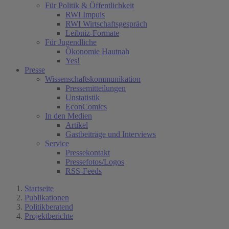
Für Politik & Öffentlichkeit
RWI Impuls
RWI Wirtschaftsgespräch
Leibniz-Formate
Für Jugendliche
Ökonomie Hautnah
Yes!
Presse
Wissenschaftskommunikation
Pressemitteilungen
Unstatistik
EconComics
In den Medien
Artikel
Gastbeiträge und Interviews
Service
Pressekontakt
Pressefotos/Logos
RSS-Feeds
Startseite
Publikationen
Politikberatend
Projektberichte