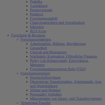
Praktika
Ausbildung
Promovierende
Postdocs
Forschungsumfeld
Chancengleichheit und Vereinbarkeit
Inklusion
RGS Econ
Forschung & Beratung
Forschungseinheiten
Arbeitsmärkte, Bildung, Bevölkerung
Gesundheit
Umwelt und Ressourcen
Wachstum, Konjunktur, Öffentliche Finanzen
Policy Lab Klimawandel, Entwicklung,
Migration
Forschungsdatenzentrum Ruhr (FDZ)
Forschungsgruppen
Hochschulforschung
Ökologische Transformation, Arbeitsmarkt, Aus-
und Weiterbildung
Wärme und Wohnen
Prosoziales Verhalten
Mikrostruktur von Steuer- und Transfersystemen
Vernetzung/Transfer