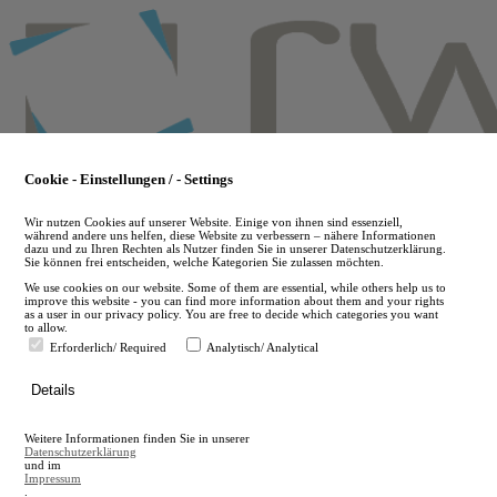
Skip
to
main
content
Cookie - Einstellungen / - Settings
Wir nutzen Cookies auf unserer Website. Einige von ihnen sind essenziell,
während andere uns helfen, diese Website zu verbessern – nähere Informationen
dazu und zu Ihren Rechten als Nutzer finden Sie in unserer Datenschutzerklärung.
Sie können frei entscheiden, welche Kategorien Sie zulassen möchten.
We use cookies on our website. Some of them are essential, while others help us to
improve this website - you can find more information about them and your rights
as a user in our privacy policy. You are free to decide which categories you want
to allow.
Erforderlich/ Required
Analytisch/ Analytical
de
Details
en
A
Weitere Informationen finden Sie in unserer
A
Datenschutzerklärung
und im
Impressum
.