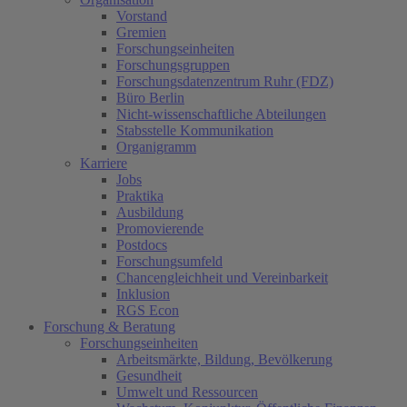
Vorstand
Gremien
Forschungseinheiten
Forschungsgruppen
Forschungsdatenzentrum Ruhr (FDZ)
Büro Berlin
Nicht-wissenschaftliche Abteilungen
Stabsstelle Kommunikation
Organigramm
Karriere
Jobs
Praktika
Ausbildung
Promovierende
Postdocs
Forschungsumfeld
Chancengleichheit und Vereinbarkeit
Inklusion
RGS Econ
Forschung & Beratung
Forschungseinheiten
Arbeitsmärkte, Bildung, Bevölkerung
Gesundheit
Umwelt und Ressourcen