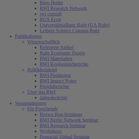
Büro Berlin
RWI Research Network
rwi consult
RGS Econ
Universitätsallianz Ruhr (UA Ruhr)
Leibniz Science Campus Ruhr
Publikationen
Wissenschaftlich
Referierte Artikel
Ruhr Economic Papers
RWI Materialien
RWI Konjunkturberichte
Politikberatend
RWI Positionen
RWI Impact Notes
Projektberichte
Über das RWI
Jahresberichte
Veranstaltungen
Für Forschende
Brown Bag-Seminare
RWI Berlin Network Seminar
RWI Research Seminar
Workshops
Prosocial Virtual Seminar