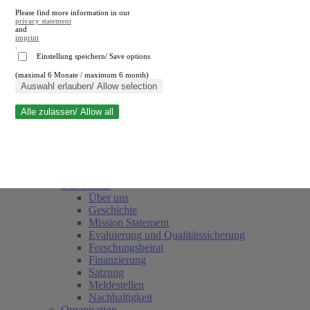
Please find more information in our
privacy statement
and
imprint
.
Einstellung speichern/ Save options
(maximal 6 Monate / maximum 6 month)
Suche schließen
Auswahl erlauben/ Allow selection
Alle zulassen/ Allow all
RWI
Termine
Team
Freunde und Förderer
Das Institut
Über uns
Geschichte
Mission Statement
Evaluierung und Qualitätssicherung
Forschungsbeirat
Finanzierung
Satzung
Meldestellen
Nachhaltigkeit
Organisation