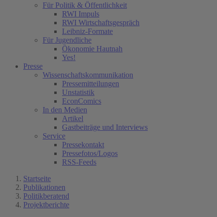
Für Politik & Öffentlichkeit
RWI Impuls
RWI Wirtschaftsgespräch
Leibniz-Formate
Für Jugendliche
Ökonomie Hautnah
Yes!
Presse
Wissenschaftskommunikation
Pressemitteilungen
Unstatistik
EconComics
In den Medien
Artikel
Gastbeiträge und Interviews
Service
Pressekontakt
Pressefotos/Logos
RSS-Feeds
Startseite
Publikationen
Politikberatend
Projektberichte