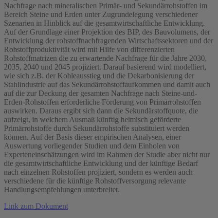
Nachfrage nach mineralischen Primär- und Sekundärrohstoffen im
Bereich Steine und Erden unter Zugrundelegung verschiedener
Szenarien in Hinblick auf die gesamtwirtschaftliche Entwicklung.
Auf der Grundlage einer Projektion des BIP, des Bauvolumens, der
Entwicklung der rohstoffnachfragenden Wirtschaftssektoren und der
Rohstoffproduktivität wird mit Hilfe von differenzierten
Rohstoffmatrizen die zu erwartende Nachfrage für die Jahre 2030,
2035, 2040 und 2045 projiziert. Darauf basierend wird modelliert,
wie sich z.B. der Kohleausstieg und die Dekarbonisierung der
Stahlindustrie auf das Sekundärrohstoffaufkommen und damit auch
auf die zur Deckung der gesamten Nachfrage nach Steine-und-
Erden-Rohstoffen erforderliche Förderung von Primärrohstoffen
auswirken. Daraus ergibt sich dann die Sekundärstoffquote, die
aufzeigt, in welchem Ausmaß künftig heimisch geförderte
Primärrohstoffe durch Sekundärrohstoffe substituiert werden
können. Auf der Basis dieser empirischen Analysen, einer
Auswertung vorliegender Studien und dem Einholen von
Experteneinschätzungen wird im Rahmen der Studie aber nicht nur
die gesamtwirtschaftliche Entwicklung und der künftige Bedarf
nach einzelnen Rohstoffen projiziert, sondern es werden auch
verschiedene für die künftige Rohstoffversorgung relevante
Handlungsempfehlungen unterbreitet.
Link zum Dokument