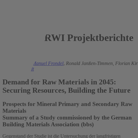
RWI Projektberichte
2025
Jochen Dehio
,
Manuel Frondel
,
Ronald Janßen-Timmen,
Florian Ki
Torsten Schmidt
Demand for Raw Materials in 2045:
Securing Resources, Building the Future
Prospects for Mineral Primary and Secondary Raw
Materials
Summary of a Study commissioned by the German
Building Materials Association (bbs)
Gegenstand der Studie ist die Untersuchung der langfristigen