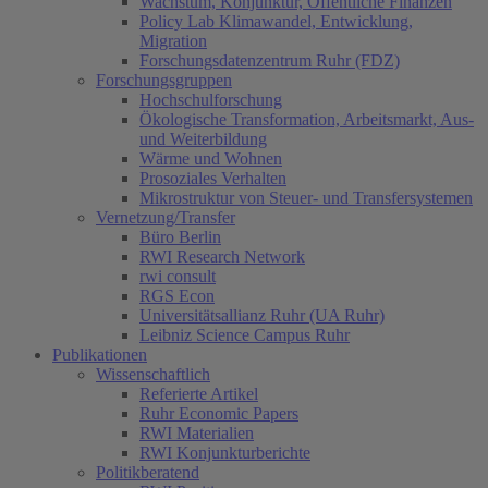
Wachstum, Konjunktur, Öffentliche Finanzen
Policy Lab Klimawandel, Entwicklung,
Migration
Forschungsdatenzentrum Ruhr (FDZ)
Forschungsgruppen
Hochschulforschung
Ökologische Transformation, Arbeitsmarkt, Aus-
und Weiterbildung
Wärme und Wohnen
Prosoziales Verhalten
Mikrostruktur von Steuer- und Transfersystemen
Vernetzung/Transfer
Büro Berlin
RWI Research Network
rwi consult
RGS Econ
Universitätsallianz Ruhr (UA Ruhr)
Leibniz Science Campus Ruhr
Publikationen
Wissenschaftlich
Referierte Artikel
Ruhr Economic Papers
RWI Materialien
RWI Konjunkturberichte
Politikberatend