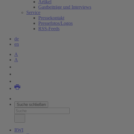
Artikel
Gastbeiträge und Interviews
Service
Pressekontakt
Pressefotos/Logos
RSS-Feeds
de
en
A
A
Suche schließen
RWI