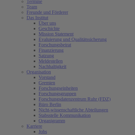
Termine
Team
Freunde und Förderer
Das Institut
Über uns
Geschichte
Mission Statement
Evaluierung und Qualitätssicherung
Forschungsbeirat
Finanzierung
Satzung
Meldestellen
Nachhaltigkeit
Organisation
Vorstand
Gremien
Forschungseinheiten
Forschungsgruppen
Forschungsdatenzentrum Ruhr (FDZ)
Büro Berlin
Nicht-wissenschaftliche Abteilungen
Stabsstelle Kommunikation
Organigramm
Karriere
Jobs