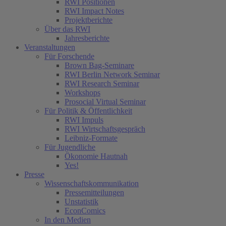
RWI Positionen
RWI Impact Notes
Projektberichte
Über das RWI
Jahresberichte
Veranstaltungen
Für Forschende
Brown Bag-Seminare
RWI Berlin Network Seminar
RWI Research Seminar
Workshops
Prosocial Virtual Seminar
Für Politik & Öffentlichkeit
RWI Impuls
RWI Wirtschaftsgespräch
Leibniz-Formate
Für Jugendliche
Ökonomie Hautnah
Yes!
Presse
Wissenschaftskommunikation
Pressemitteilungen
Unstatistik
EconComics
In den Medien