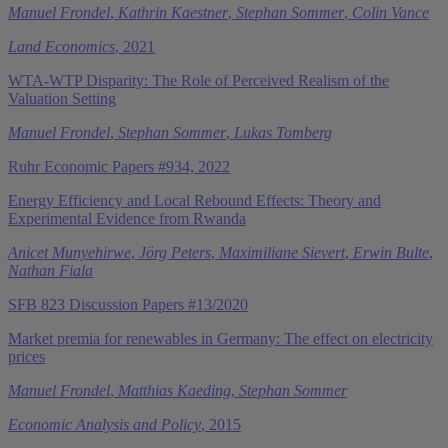
Manuel Frondel
,
Kathrin Kaestner
,
Stephan Sommer
,
Colin Vance
Land Economics
, 2021
WTA-WTP Disparity: The Role of Perceived Realism of the
Valuation Setting
Manuel Frondel
,
Stephan Sommer
,
Lukas Tomberg
Ruhr Economic Papers #934, 2022
Energy Efficiency and Local Rebound Effects: Theory and
Experimental Evidence from Rwanda
Anicet Munyehirwe
,
Jörg Peters
,
Maximiliane Sievert
,
Erwin Bulte
,
Nathan Fiala
SFB 823 Discussion Papers #13/2020
Market premia for renewables in Germany: The effect on electricity
prices
Manuel Frondel
,
Matthias Kaeding
,
Stephan Sommer
Economic Analysis and Policy
, 2015