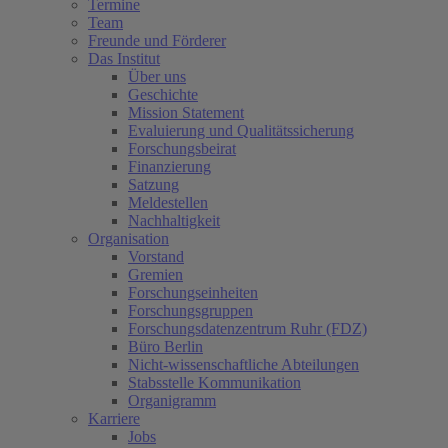
Termine
Team
Freunde und Förderer
Das Institut
Über uns
Geschichte
Mission Statement
Evaluierung und Qualitätssicherung
Forschungsbeirat
Finanzierung
Satzung
Meldestellen
Nachhaltigkeit
Organisation
Vorstand
Gremien
Forschungseinheiten
Forschungsgruppen
Forschungsdatenzentrum Ruhr (FDZ)
Büro Berlin
Nicht-wissenschaftliche Abteilungen
Stabsstelle Kommunikation
Organigramm
Karriere
Jobs