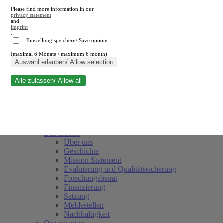
Please find more information in our
privacy statement
and
imprint
.
Einstellung speichern/ Save options
(maximal 6 Monate / maximum 6 month)
Suche schließen
Auswahl erlauben/ Allow selection
Alle zulassen/ Allow all
RWI
Termine
Team
Freunde und Förderer
Das Institut
Über uns
Geschichte
Mission Statement
Evaluierung und Qualitätssicherung
Forschungsbeirat
Finanzierung
Satzung
Meldestellen
Nachhaltigkeit
Organisation