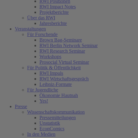
RWI Positionen
RWI Impact Notes
Projektberichte
Über das RWI
Jahresberichte
Veranstaltungen
Für Forschende
Brown Bag-Seminare
RWI Berlin Network Seminar
RWI Research Seminar
Workshops
Prosocial Virtual Seminar
Für Politik & Öffentlichkeit
RWI Impuls
RWI Wirtschaftsgespräch
Leibniz-Formate
Für Jugendliche
Ökonomie Hautnah
Yes!
Presse
Wissenschaftskommunikation
Pressemitteilungen
Unstatistik
EconComics
In den Medien