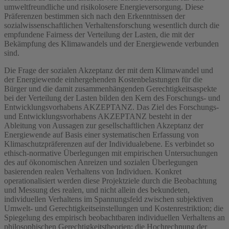
umweltfreundliche und risikolosere Energieversorgung. Diese
Präferenzen bestimmen sich nach den Erkenntnissen der
sozialwissenschaftlichen Verhaltensforschung wesentlich durch die
empfundene Fairness der Verteilung der Lasten, die mit der
Bekämpfung des Klimawandels und der Energiewende verbunden
sind.
Die Frage der sozialen Akzeptanz der mit dem Klimawandel und
der Energiewende einhergehenden Kostenbelastungen für die
Bürger und die damit zusammenhängenden Gerechtigkeitsaspekte
bei der Verteilung der Lasten bilden den Kern des Forschungs- und
Entwicklungsvorhabens AKZEPTANZ. Das Ziel des Forschungs-
und Entwicklungsvorhabens AKZEPTANZ besteht in der
Ableitung von Aussagen zur gesellschaftlichen Akzeptanz der
Energiewende auf Basis einer systematischen Erfassung von
Klimaschutzpräferenzen auf der Individualebene. Es verbindet so
ethisch-normative Überlegungen mit empirischen Untersuchungen
des auf ökonomischen Anreizen und sozialen Überlegungen
basierenden realen Verhaltens von Individuen. Konkret
operationalisiert werden diese Projektziele durch die Beobachtung
und Messung des realen, und nicht allein des bekundeten,
individuellen Verhaltens im Spannungsfeld zwischen subjektiven
Umwelt- und Gerechtigkeitseinstellungen und Kostenrestriktion; die
Spiegelung des empirisch beobachtbaren individuellen Verhaltens an
philosophischen Gerechtigkeitstheorien; die Hochrechnung der