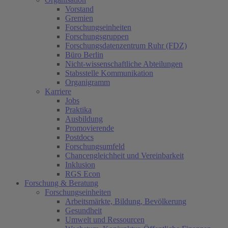
Vorstand
Gremien
Forschungseinheiten
Forschungsgruppen
Forschungsdatenzentrum Ruhr (FDZ)
Büro Berlin
Nicht-wissenschaftliche Abteilungen
Stabsstelle Kommunikation
Organigramm
Karriere
Jobs
Praktika
Ausbildung
Promovierende
Postdocs
Forschungsumfeld
Chancengleichheit und Vereinbarkeit
Inklusion
RGS Econ
Forschung & Beratung
Forschungseinheiten
Arbeitsmärkte, Bildung, Bevölkerung
Gesundheit
Umwelt und Ressourcen