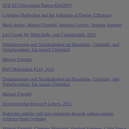
SFB 823 Discussion Papers #24/2019
Cognitive Reflection and the Valuation of Energy Efficiency
Mark Andor
,
Manuel Frondel
,
Andreas Gerster
,
Stephan Sommer
List Forum für Wirtschafts- und Finanzpolitik
, 2021
Digitalisierung und Nachhaltigkeit im Haushalts-, Gebäude- und
Verkehrssektor: Ein kurzer Überblick
Manuel Frondel
RWI Materialien #143, 2021
Digitalisierung und Nachhaltigkeit im Haushalts-, Gebäude- und
Verkehrssektor: Ein kurzer Überblick
Manuel Frondel
Environmental Research Letters
, 2021
Reducing vehicle cold start emissions through carbon pricing:
evidence from Germany
Manuel Frondel
,
Clemens Marggraf
,
Stephan Sommer
,
Colin Vance