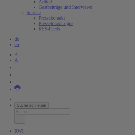
Artikel
Gastbeiträge und Interviews
Service
Pressekontakt
Pressefotos/Logos
RSS-Feeds
de
en
A
A
Suche schließen
RWI