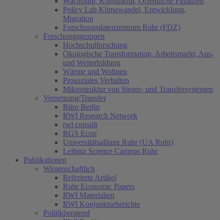
Wachstum, Konjunktur, Öffentliche Finanzen
Policy Lab Klimawandel, Entwicklung,
Migration
Forschungsdatenzentrum Ruhr (FDZ)
Forschungsgruppen
Hochschulforschung
Ökologische Transformation, Arbeitsmarkt, Aus-
und Weiterbildung
Wärme und Wohnen
Prosoziales Verhalten
Mikrostruktur von Steuer- und Transfersystemen
Vernetzung/Transfer
Büro Berlin
RWI Research Network
rwi consult
RGS Econ
Universitätsallianz Ruhr (UA Ruhr)
Leibniz Science Campus Ruhr
Publikationen
Wissenschaftlich
Referierte Artikel
Ruhr Economic Papers
RWI Materialien
RWI Konjunkturberichte
Politikberatend