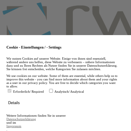
Skip
to
main
content
Cookie - Einstellungen / - Settings
Wir nutzen Cookies auf unserer Website. Einige von ihnen sind essenziell,
während andere uns helfen, diese Website zu verbessern – nähere Informationen
dazu und zu Ihren Rechten als Nutzer finden Sie in unserer Datenschutzerklärung.
Sie können frei entscheiden, welche Kategorien Sie zulassen möchten.
We use cookies on our website. Some of them are essential, while others help us to
improve this website - you can find more information about them and your rights
as a user in our privacy policy. You are free to decide which categories you want
to allow.
Erforderlich/ Required
Analytisch/ Analytical
de
Details
en
A
Weitere Informationen finden Sie in unserer
A
Datenschutzerklärung
und im
Impressum
.