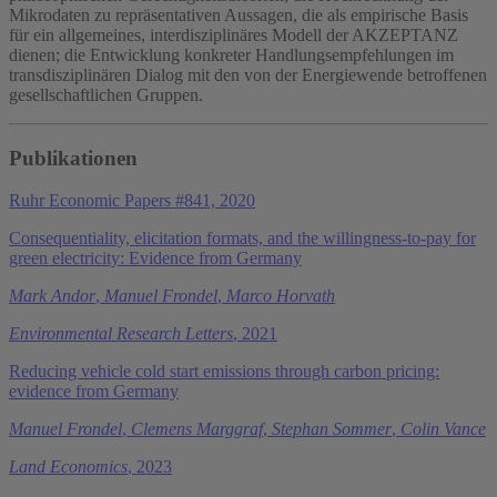
Mikrodaten zu repräsentativen Aussagen, die als empirische Basis
für ein allgemeines, interdisziplinäres Modell der AKZEPTANZ
dienen; die Entwicklung konkreter Handlungsempfehlungen im
transdisziplinären Dialog mit den von der Energiewende betroffenen
gesellschaftlichen Gruppen.
Publikationen
Ruhr Economic Papers #841, 2020
Consequentiality, elicitation formats, and the willingness-to-pay for
green electricity: Evidence from Germany
Mark Andor
,
Manuel Frondel
,
Marco Horvath
Environmental Research Letters
, 2021
Reducing vehicle cold start emissions through carbon pricing:
evidence from Germany
Manuel Frondel
,
Clemens Marggraf
,
Stephan Sommer
,
Colin Vance
Land Economics
, 2023