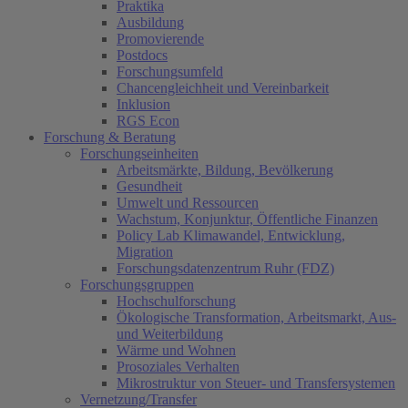
Praktika
Ausbildung
Promovierende
Postdocs
Forschungsumfeld
Chancengleichheit und Vereinbarkeit
Inklusion
RGS Econ
Forschung & Beratung
Forschungseinheiten
Arbeitsmärkte, Bildung, Bevölkerung
Gesundheit
Umwelt und Ressourcen
Wachstum, Konjunktur, Öffentliche Finanzen
Policy Lab Klimawandel, Entwicklung,
Migration
Forschungsdatenzentrum Ruhr (FDZ)
Forschungsgruppen
Hochschulforschung
Ökologische Transformation, Arbeitsmarkt, Aus-
und Weiterbildung
Wärme und Wohnen
Prosoziales Verhalten
Mikrostruktur von Steuer- und Transfersystemen
Vernetzung/Transfer