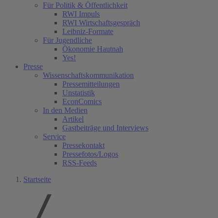
Für Politik & Öffentlichkeit
RWI Impuls
RWI Wirtschaftsgespräch
Leibniz-Formate
Für Jugendliche
Ökonomie Hautnah
Yes!
Presse
Wissenschaftskommunikation
Pressemitteilungen
Unstatistik
EconComics
In den Medien
Artikel
Gastbeiträge und Interviews
Service
Pressekontakt
Pressefotos/Logos
RSS-Feeds
Startseite