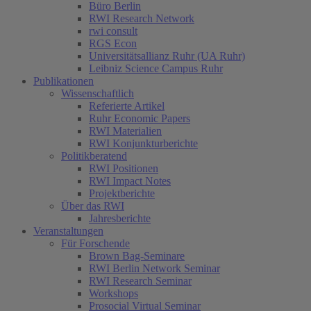
Büro Berlin
RWI Research Network
rwi consult
RGS Econ
Universitätsallianz Ruhr (UA Ruhr)
Leibniz Science Campus Ruhr
Publikationen
Wissenschaftlich
Referierte Artikel
Ruhr Economic Papers
RWI Materialien
RWI Konjunkturberichte
Politikberatend
RWI Positionen
RWI Impact Notes
Projektberichte
Über das RWI
Jahresberichte
Veranstaltungen
Für Forschende
Brown Bag-Seminare
RWI Berlin Network Seminar
RWI Research Seminar
Workshops
Prosocial Virtual Seminar