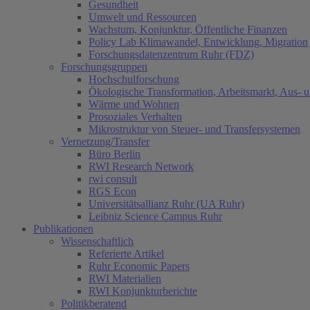
Gesundheit
Umwelt und Ressourcen
Wachstum, Konjunktur, Öffentliche Finanzen
Policy Lab Klimawandel, Entwicklung, Migration
Forschungsdatenzentrum Ruhr (FDZ)
Forschungsgruppen
Hochschulforschung
Ökologische Transformation, Arbeitsmarkt, Aus- 
Wärme und Wohnen
Prosoziales Verhalten
Mikrostruktur von Steuer- und Transfersystemen
Vernetzung/Transfer
Büro Berlin
RWI Research Network
rwi consult
RGS Econ
Universitätsallianz Ruhr (UA Ruhr)
Leibniz Science Campus Ruhr
Publikationen
Wissenschaftlich
Referierte Artikel
Ruhr Economic Papers
RWI Materialien
RWI Konjunkturberichte
Politikberatend