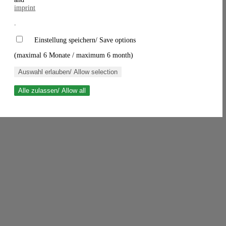
imprint
.
Einstellung speichern/ Save options
(maximal 6 Monate / maximum 6 month)
Auswahl erlauben/ Allow selection
Alle zulassen/ Allow all