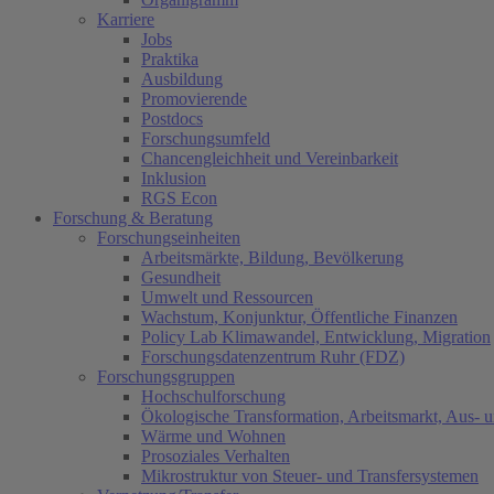
Karriere
Jobs
Praktika
Ausbildung
Promovierende
Postdocs
Forschungsumfeld
Chancengleichheit und Vereinbarkeit
Inklusion
RGS Econ
Forschung & Beratung
Forschungseinheiten
Arbeitsmärkte, Bildung, Bevölkerung
Gesundheit
Umwelt und Ressourcen
Wachstum, Konjunktur, Öffentliche Finanzen
Policy Lab Klimawandel, Entwicklung, Migration
Forschungsdatenzentrum Ruhr (FDZ)
Forschungsgruppen
Hochschulforschung
Ökologische Transformation, Arbeitsmarkt, Aus- 
Wärme und Wohnen
Prosoziales Verhalten
Mikrostruktur von Steuer- und Transfersystemen