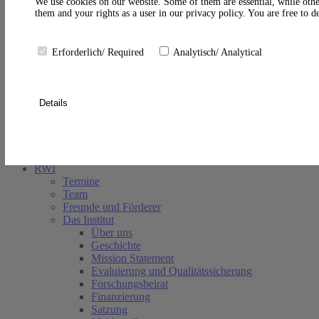
A
We use cookies on our website. Some of them are essential, while othe
them and your rights as a user in our privacy policy. You are free to 
Erforderlich/ Required
Analytisch/ Analytical
Details
Suche schließen
RWI
Termine
Team
Freunde und Förderer
Das Institut
Über uns
Geschichte
Mission Statement
Evaluierung und Qualitätssicherung
Forschungsbeirat
Finanzierung
Satzung