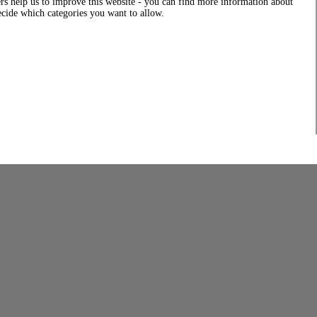
rs help us to improve this website - you can find more information about
decide which categories you want to allow.