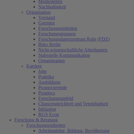
Meldestellen
Nachhaltigkeit
Organisation
Vorstand
Gremien
Forschungseinheiten
Forschungsgruppen
Forschungsdatenzentrum Ruhr (FDZ)
Büro Berlin
Nicht-wissenschaftliche Abteilungen
Stabsstelle Kommunikation
Organigramm
Karriere
Jobs
Praktika
Ausbildung
Promovierende
Postdocs
Forschungsumfeld
Chancengleichheit und Vereinbarkeit
Inklusion
RGS Econ
Forschung & Beratung
Forschungseinheiten
Arbeitsmärkte, Bildung, Bevölkerung