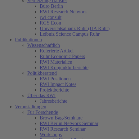
Vernetzung/Transfer
Büro Berlin
RWI Research Network
rwi consult
RGS Econ
Universitätsallianz Ruhr (UA Ruhr)
Leibniz Science Campus Ruhr
Publikationen
Wissenschaftlich
Referierte Artikel
Ruhr Economic Papers
RWI Materialien
RWI Konjunkturberichte
Politikberatend
RWI Positionen
RWI Impact Notes
Projektberichte
Über das RWI
Jahresberichte
Veranstaltungen
Für Forschende
Brown Bag-Seminare
RWI Berlin Network Seminar
RWI Research Seminar
Workshops