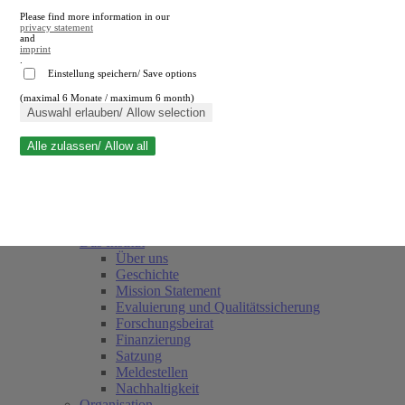
Please find more information in our
privacy statement
and
imprint
.
Einstellung speichern/ Save options
(maximal 6 Monate / maximum 6 month)
Suche schließen
Auswahl erlauben/ Allow selection
Alle zulassen/ Allow all
RWI
Termine
Team
Freunde und Förderer
Das Institut
Über uns
Geschichte
Mission Statement
Evaluierung und Qualitätssicherung
Forschungsbeirat
Finanzierung
Satzung
Meldestellen
Nachhaltigkeit
Organisation