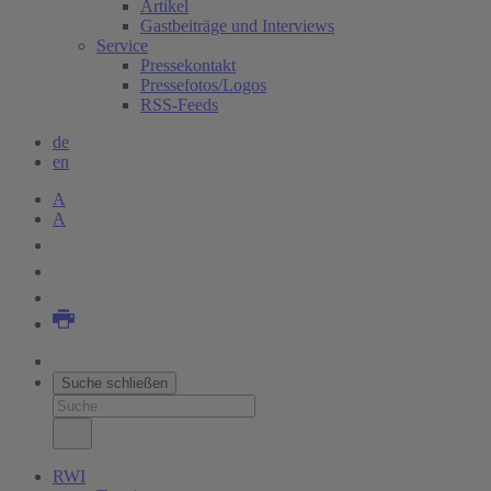
Artikel
Gastbeiträge und Interviews
Service
Pressekontakt
Pressefotos/Logos
RSS-Feeds
de
en
A
A
Suche schließen
RWI