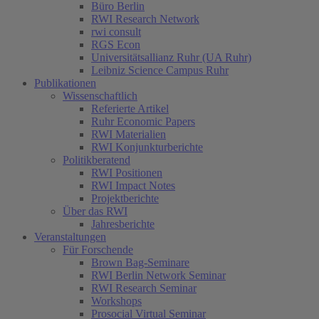
Büro Berlin
RWI Research Network
rwi consult
RGS Econ
Universitätsallianz Ruhr (UA Ruhr)
Leibniz Science Campus Ruhr
Publikationen
Wissenschaftlich
Referierte Artikel
Ruhr Economic Papers
RWI Materialien
RWI Konjunkturberichte
Politikberatend
RWI Positionen
RWI Impact Notes
Projektberichte
Über das RWI
Jahresberichte
Veranstaltungen
Für Forschende
Brown Bag-Seminare
RWI Berlin Network Seminar
RWI Research Seminar
Workshops
Prosocial Virtual Seminar