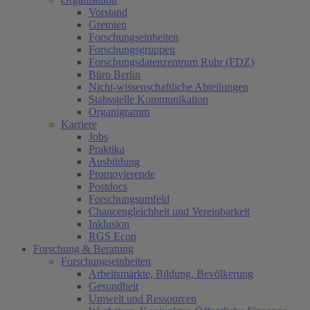
Vorstand
Gremien
Forschungseinheiten
Forschungsgruppen
Forschungsdatenzentrum Ruhr (FDZ)
Büro Berlin
Nicht-wissenschaftliche Abteilungen
Stabsstelle Kommunikation
Organigramm
Karriere
Jobs
Praktika
Ausbildung
Promovierende
Postdocs
Forschungsumfeld
Chancengleichheit und Vereinbarkeit
Inklusion
RGS Econ
Forschung & Beratung
Forschungseinheiten
Arbeitsmärkte, Bildung, Bevölkerung
Gesundheit
Umwelt und Ressourcen