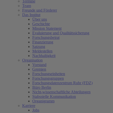
Termine
Team
Freunde und Förderer
Das Institut
Über uns
Geschichte
Mission Statement
Evaluierung und Qualitätssicherung
Forschungsbeirat
Finanzierung
Satzung
Meldestellen
Nachhaltigkeit
Organisation
Vorstand
Gremien
Forschungseinheiten
Forschungsgruppen
Forschungsdatenzentrum Ruhr (FDZ)
Büro Berlin
Nicht-wissenschaftliche Abteilungen
Stabsstelle Kommunikation
Organigramm
Karriere
Jobs