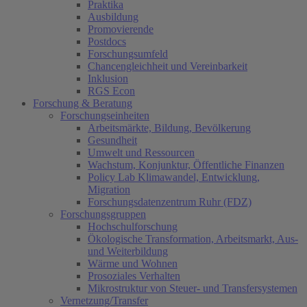
Praktika
Ausbildung
Promovierende
Postdocs
Forschungsumfeld
Chancengleichheit und Vereinbarkeit
Inklusion
RGS Econ
Forschung & Beratung
Forschungseinheiten
Arbeitsmärkte, Bildung, Bevölkerung
Gesundheit
Umwelt und Ressourcen
Wachstum, Konjunktur, Öffentliche Finanzen
Policy Lab Klimawandel, Entwicklung,
Migration
Forschungsdatenzentrum Ruhr (FDZ)
Forschungsgruppen
Hochschulforschung
Ökologische Transformation, Arbeitsmarkt, Aus-
und Weiterbildung
Wärme und Wohnen
Prosoziales Verhalten
Mikrostruktur von Steuer- und Transfersystemen
Vernetzung/Transfer