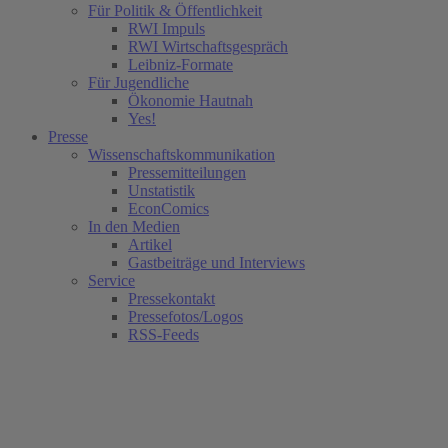
Für Politik & Öffentlichkeit
RWI Impuls
RWI Wirtschaftsgespräch
Leibniz-Formate
Für Jugendliche
Ökonomie Hautnah
Yes!
Presse
Wissenschaftskommunikation
Pressemitteilungen
Unstatistik
EconComics
In den Medien
Artikel
Gastbeiträge und Interviews
Service
Pressekontakt
Pressefotos/Logos
RSS-Feeds