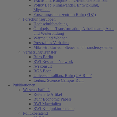
Wachstum, Konjunktur, Öffentliche Finanzen
Policy Lab Klimawandel, Entwicklung,
Migration
Forschungsdatenzentrum Ruhr (FDZ)
Forschungsgruppen
Hochschulforschung
Ökologische Transformation, Arbeitsmarkt, Aus-
und Weiterbildung
Wärme und Wohnen
Prosoziales Verhalten
Mikrostruktur von Steuer- und Transfersystemen
Vernetzung/Transfer
Büro Berlin
RWI Research Network
rwi consult
RGS Econ
Universitätsallianz Ruhr (UA Ruhr)
Leibniz Science Campus Ruhr
Publikationen
Wissenschaftlich
Referierte Artikel
Ruhr Economic Papers
RWI Materialien
RWI Konjunkturberichte
Politikberatend