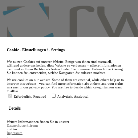
Skip
to
main
content
Cookie - Einstellungen / - Settings
Wir nutzen Cookies auf unserer Website. Einige von ihnen sind essenziell,
während andere uns helfen, diese Website zu verbessern – nähere Informationen
dazu und zu Ihren Rechten als Nutzer finden Sie in unserer Datenschutzerklärung.
Sie können frei entscheiden, welche Kategorien Sie zulassen möchten.
We use cookies on our website. Some of them are essential, while others help us to
improve this website - you can find more information about them and your rights
as a user in our privacy policy. You are free to decide which categories you want
to allow.
Erforderlich/ Required
Analytisch/ Analytical
de
Details
en
A
Weitere Informationen finden Sie in unserer
A
Datenschutzerklärung
und im
Impressum
.