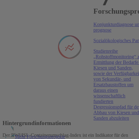
Publikationen
Forschungspr
The Review of Economic Studies
, 2026
Konjunkturdiagnose un
The Micro and Macro Effects of Changes in the
prognose
Potential Benefit Duration
Sozialökologisches Pa
Jonas Jessen
,
Robin Jessen
,
Ewa Gałecka-Burdziak
,
Marek Góra
,
Jochen Kluve
Studienreihe
„Rohstoffmonitoring“ 
American Economic Journal: Macroeconomics
,
Ermittlung der Bedarfe
2026
Kiesen und Sanden,
The Effects of Biased Labor Market Expectations on
sowie der Verfügbarkei
Consumption, Wealth Inequality, and Welfare
von Sekundär- und
Ersatzbaustoffen um
Almut Balleer
,
Georg Duernecker
,
Susanne
daraus einen
Forstner
,
Johannes Goensch
wissenschaftlich
fundierten
American Economic Journal: Applied Economics
,
Degressionspfad für d
2025
Abbau von Kiesen un
Sanden abzuleiten
Wind of Change? Cultural Determinants of Maternal
Hintergrundinformationen
Labor Supply
Der RWI/ISL-Containerumschlag-Index ist ein Indikator für den
Mehr Forschungsprojekte
Barbara Boelmann
,
Anna Raute
,
Uta Schönberg