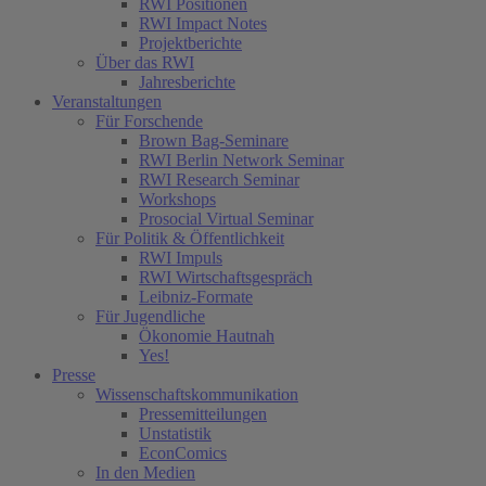
RWI Positionen
RWI Impact Notes
Projektberichte
Über das RWI
Jahresberichte
Veranstaltungen
Für Forschende
Brown Bag-Seminare
RWI Berlin Network Seminar
RWI Research Seminar
Workshops
Prosocial Virtual Seminar
Für Politik & Öffentlichkeit
RWI Impuls
RWI Wirtschaftsgespräch
Leibniz-Formate
Für Jugendliche
Ökonomie Hautnah
Yes!
Presse
Wissenschaftskommunikation
Pressemitteilungen
Unstatistik
EconComics
In den Medien