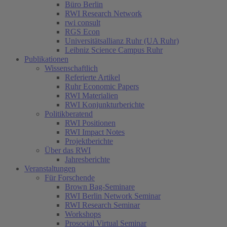
Büro Berlin
RWI Research Network
rwi consult
RGS Econ
Universitätsallianz Ruhr (UA Ruhr)
Leibniz Science Campus Ruhr
Publikationen
Wissenschaftlich
Referierte Artikel
Ruhr Economic Papers
RWI Materialien
RWI Konjunkturberichte
Politikberatend
RWI Positionen
RWI Impact Notes
Projektberichte
Über das RWI
Jahresberichte
Veranstaltungen
Für Forschende
Brown Bag-Seminare
RWI Berlin Network Seminar
RWI Research Seminar
Workshops
Prosocial Virtual Seminar