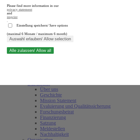
Please find more information in our
privacy statement
and
imprint
.
Einstellung speichern/ Save options
(maximal 6 Monate / maximum 6 month)
Suche schließen
Auswahl erlauben/ Allow selection
Alle zulassen/ Allow all
RWI
Termine
Team
Freunde und Förderer
Das Institut
Über uns
Geschichte
Mission Statement
Evaluierung und Qualitätssicherung
Forschungsbeirat
Finanzierung
Satzung
Meldestellen
Nachhaltigkeit
Organisation