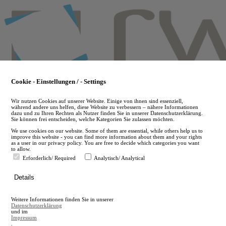
Skip
to
main
content
Cookie - Einstellungen / - Settings
Wir nutzen Cookies auf unserer Website. Einige von ihnen sind essenziell,
während andere uns helfen, diese Website zu verbessern – nähere Informationen
dazu und zu Ihren Rechten als Nutzer finden Sie in unserer Datenschutzerklärung.
Sie können frei entscheiden, welche Kategorien Sie zulassen möchten.
We use cookies on our website. Some of them are essential, while others help us to
improve this website - you can find more information about them and your rights
as a user in our privacy policy. You are free to decide which categories you want
to allow.
Erforderlich/ Required
Analytisch/ Analytical
de
Details
en
A
Weitere Informationen finden Sie in unserer
A
Datenschutzerklärung
und im
Impressum
.