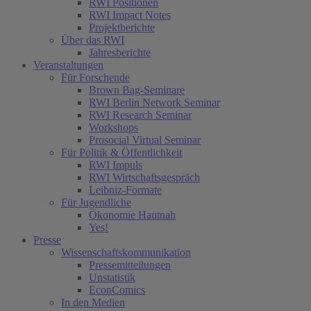
RWI Positionen
RWI Impact Notes
Projektberichte
Über das RWI
Jahresberichte
Veranstaltungen
Für Forschende
Brown Bag-Seminare
RWI Berlin Network Seminar
RWI Research Seminar
Workshops
Prosocial Virtual Seminar
Für Politik & Öffentlichkeit
RWI Impuls
RWI Wirtschaftsgespräch
Leibniz-Formate
Für Jugendliche
Ökonomie Hautnah
Yes!
Presse
Wissenschaftskommunikation
Pressemitteilungen
Unstatistik
EconComics
In den Medien