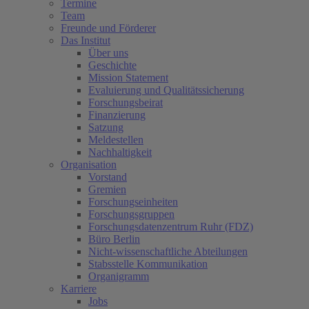
Termine
Team
Freunde und Förderer
Das Institut
Über uns
Geschichte
Mission Statement
Evaluierung und Qualitätssicherung
Forschungsbeirat
Finanzierung
Satzung
Meldestellen
Nachhaltigkeit
Organisation
Vorstand
Gremien
Forschungseinheiten
Forschungsgruppen
Forschungsdatenzentrum Ruhr (FDZ)
Büro Berlin
Nicht-wissenschaftliche Abteilungen
Stabsstelle Kommunikation
Organigramm
Karriere
Jobs