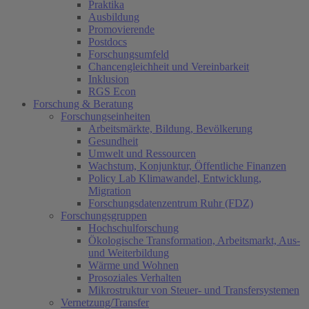
Praktika
Ausbildung
Promovierende
Postdocs
Forschungsumfeld
Chancengleichheit und Vereinbarkeit
Inklusion
RGS Econ
Forschung & Beratung
Forschungseinheiten
Arbeitsmärkte, Bildung, Bevölkerung
Gesundheit
Umwelt und Ressourcen
Wachstum, Konjunktur, Öffentliche Finanzen
Policy Lab Klimawandel, Entwicklung,
Migration
Forschungsdatenzentrum Ruhr (FDZ)
Forschungsgruppen
Hochschulforschung
Ökologische Transformation, Arbeitsmarkt, Aus-
und Weiterbildung
Wärme und Wohnen
Prosoziales Verhalten
Mikrostruktur von Steuer- und Transfersystemen
Vernetzung/Transfer