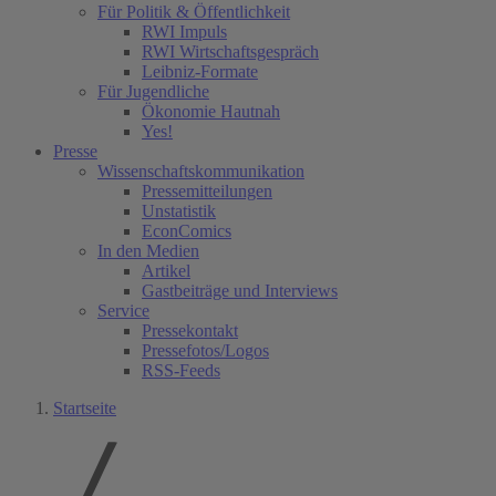
Für Politik & Öffentlichkeit
RWI Impuls
RWI Wirtschaftsgespräch
Leibniz-Formate
Für Jugendliche
Ökonomie Hautnah
Yes!
Presse
Wissenschaftskommunikation
Pressemitteilungen
Unstatistik
EconComics
In den Medien
Artikel
Gastbeiträge und Interviews
Service
Pressekontakt
Pressefotos/Logos
RSS-Feeds
Startseite