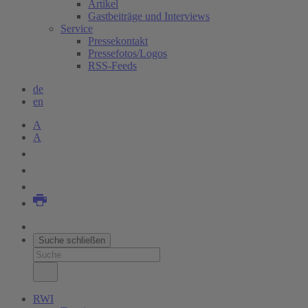
Artikel
Gastbeiträge und Interviews
Service
Pressekontakt
Pressefotos/Logos
RSS-Feeds
de
en
A
A
Suche schließen
RWI