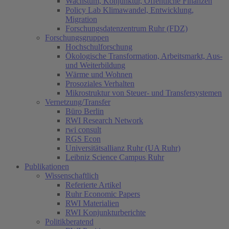
Wachstum, Konjunktur, Öffentliche Finanzen
Policy Lab Klimawandel, Entwicklung,
Migration
Forschungsdatenzentrum Ruhr (FDZ)
Forschungsgruppen
Hochschulforschung
Ökologische Transformation, Arbeitsmarkt, Aus-
und Weiterbildung
Wärme und Wohnen
Prosoziales Verhalten
Mikrostruktur von Steuer- und Transfersystemen
Vernetzung/Transfer
Büro Berlin
RWI Research Network
rwi consult
RGS Econ
Universitätsallianz Ruhr (UA Ruhr)
Leibniz Science Campus Ruhr
Publikationen
Wissenschaftlich
Referierte Artikel
Ruhr Economic Papers
RWI Materialien
RWI Konjunkturberichte
Politikberatend