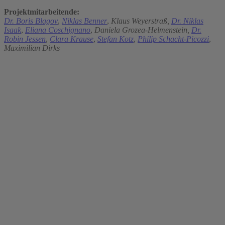
Projektmitarbeitende:
Dr. Boris Blagov
,
Niklas Benner
,
Klaus Weyerstraß,
Dr. Niklas
Isaak
,
Eliana Coschignano
,
Daniela Grozea-Helmenstein,
Dr.
Robin Jessen
,
Clara Krause
,
Stefan Kotz
,
Philip Schacht-Picozzi
,
Maximilian Dirks