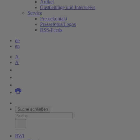
Artikel
Gastbeiträge und Interviews
Service
Pressekontakt
Pressefotos/Logos
RSS-Feeds
de
en
A
A
Suche schließen
RWI