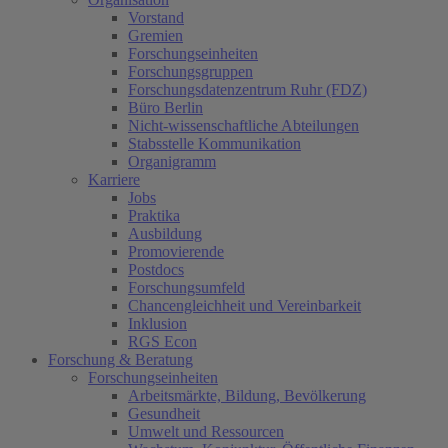
Vorstand
Gremien
Forschungseinheiten
Forschungsgruppen
Forschungsdatenzentrum Ruhr (FDZ)
Büro Berlin
Nicht-wissenschaftliche Abteilungen
Stabsstelle Kommunikation
Organigramm
Karriere
Jobs
Praktika
Ausbildung
Promovierende
Postdocs
Forschungsumfeld
Chancengleichheit und Vereinbarkeit
Inklusion
RGS Econ
Forschung & Beratung
Forschungseinheiten
Arbeitsmärkte, Bildung, Bevölkerung
Gesundheit
Umwelt und Ressourcen