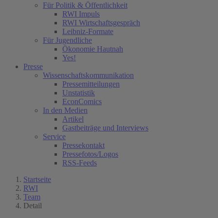
Für Politik & Öffentlichkeit
RWI Impuls
RWI Wirtschaftsgespräch
Leibniz-Formate
Für Jugendliche
Ökonomie Hautnah
Yes!
Presse
Wissenschaftskommunikation
Pressemitteilungen
Unstatistik
EconComics
In den Medien
Artikel
Gastbeiträge und Interviews
Service
Pressekontakt
Pressefotos/Logos
RSS-Feeds
Startseite
RWI
Team
Detail