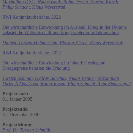
Maximilian Dirks
,
Niklas Isaak
,
Robin Jessen
,
Florian Kirsch
,
Philip Schacht
,
Klaus Weyerstraß
RWI Konjunkturberichte, 2022
Die wirtschaftliche Entwicklung im Ausland: Krieg in der Ukraine
belastet die Weltwirtschaft und bringt weiteren Inflationsschub
Daniela Grozea-Helmenstein
,
Florian Kirsch
,
Klaus Weyerstraß
RWI Konjunkturberichte, 2022
Die wirtschaftliche Entwicklung im Inland: Gestiegene
Energiepreise belasten die Erholung
Torsten Schmidt
,
György Barabas
,
Niklas Benner
,
Maximilian
Dirks
,
Niklas Isaak
,
Robin Jessen
,
Philip Schacht
,
Anne Steuernagel
Projektstart:
01. Januar 2005
Projektende:
31. Dezember 2030
Projektleitung:
Prof. Dr. Torsten Schmidt