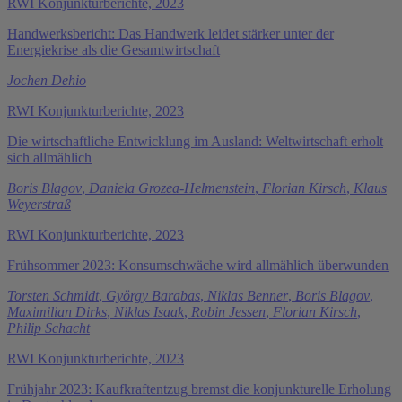
RWI Konjunkturberichte, 2023
Handwerksbericht: Das Handwerk leidet stärker unter der
Energiekrise als die Gesamtwirtschaft
Jochen Dehio
RWI Konjunkturberichte, 2023
Die wirtschaftliche Entwicklung im Ausland: Weltwirtschaft erholt
sich allmählich
Boris Blagov
,
Daniela Grozea-Helmenstein
,
Florian Kirsch
,
Klaus
Weyerstraß
RWI Konjunkturberichte, 2023
Frühsommer 2023: Konsumschwäche wird allmählich überwunden
Torsten Schmidt
,
György Barabas
,
Niklas Benner
,
Boris Blagov
,
Maximilian Dirks
,
Niklas Isaak
,
Robin Jessen
,
Florian Kirsch
,
Philip Schacht
RWI Konjunkturberichte, 2023
Frühjahr 2023: Kaufkraftentzug bremst die konjunkturelle Erholung