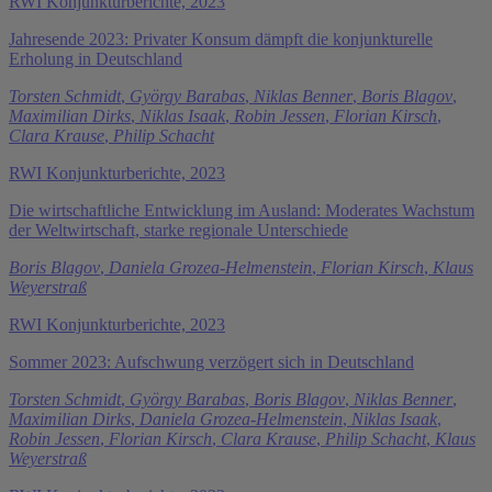
RWI Konjunkturberichte, 2023
Jahresende 2023: Privater Konsum dämpft die konjunkturelle
Erholung in Deutschland
Torsten Schmidt
,
György Barabas
,
Niklas Benner
,
Boris Blagov
,
Maximilian Dirks
,
Niklas Isaak
,
Robin Jessen
,
Florian Kirsch
,
Clara Krause
,
Philip Schacht
RWI Konjunkturberichte, 2023
Die wirtschaftliche Entwicklung im Ausland: Moderates Wachstum
der Weltwirtschaft, starke regionale Unterschiede
Boris Blagov
,
Daniela Grozea-Helmenstein
,
Florian Kirsch
,
Klaus
Weyerstraß
RWI Konjunkturberichte, 2023
Sommer 2023: Aufschwung verzögert sich in Deutschland
Torsten Schmidt
,
György Barabas
,
Boris Blagov
,
Niklas Benner
,
Maximilian Dirks
,
Daniela Grozea-Helmenstein
,
Niklas Isaak
,
Robin Jessen
,
Florian Kirsch
,
Clara Krause
,
Philip Schacht
,
Klaus
Weyerstraß