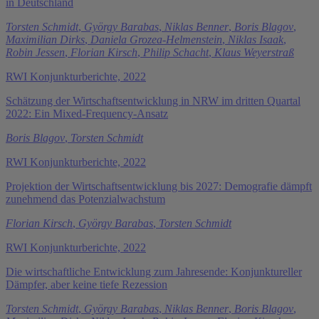
in Deutschland
Torsten Schmidt
,
György Barabas
,
Niklas Benner
,
Boris Blagov
,
Maximilian Dirks
,
Daniela Grozea-Helmenstein
,
Niklas Isaak
,
Robin Jessen
,
Florian Kirsch
,
Philip Schacht
,
Klaus Weyerstraß
RWI Konjunkturberichte, 2022
Schätzung der Wirtschaftsentwicklung in NRW im dritten Quartal
2022: Ein Mixed-Frequency-Ansatz
Boris Blagov
,
Torsten Schmidt
RWI Konjunkturberichte, 2022
Projektion der Wirtschaftsentwicklung bis 2027: Demografie dämpft
zunehmend das Potenzialwachstum
Florian Kirsch
,
György Barabas
,
Torsten Schmidt
RWI Konjunkturberichte, 2022
Die wirtschaftliche Entwicklung zum Jahresende: Konjunktureller
Dämpfer, aber keine tiefe Rezession
Torsten Schmidt
,
György Barabas
,
Niklas Benner
,
Boris Blagov
,