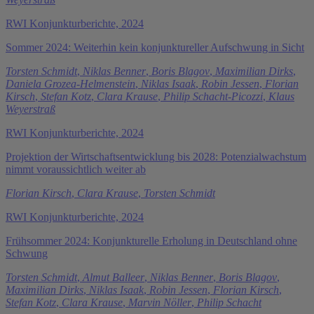
RWI Konjunkturberichte, 2024
Sommer 2024: Weiterhin kein konjunktureller Aufschwung in Sicht
Torsten Schmidt
,
Niklas Benner
,
Boris Blagov
,
Maximilian Dirks
,
Daniela Grozea-Helmenstein
,
Niklas Isaak
,
Robin Jessen
,
Florian
Kirsch
,
Stefan Kotz
,
Clara Krause
,
Philip Schacht-Picozzi
,
Klaus
Weyerstraß
RWI Konjunkturberichte, 2024
Projektion der Wirtschaftsentwicklung bis 2028: Potenzialwachstum
nimmt voraussichtlich weiter ab
Florian Kirsch
,
Clara Krause
,
Torsten Schmidt
RWI Konjunkturberichte, 2024
Frühsommer 2024: Konjunkturelle Erholung in Deutschland ohne
Schwung
Torsten Schmidt
,
Almut Balleer
,
Niklas Benner
,
Boris Blagov
,
Maximilian Dirks
,
Niklas Isaak
,
Robin Jessen
,
Florian Kirsch
,
Stefan Kotz
,
Clara Krause
,
Marvin Nöller
,
Philip Schacht