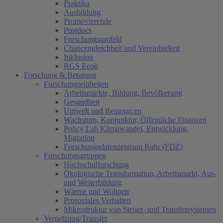
Praktika
Ausbildung
Promovierende
Postdocs
Forschungsumfeld
Chancengleichheit und Vereinbarkeit
Inklusion
RGS Econ
Forschung & Beratung
Forschungseinheiten
Arbeitsmärkte, Bildung, Bevölkerung
Gesundheit
Umwelt und Ressourcen
Wachstum, Konjunktur, Öffentliche Finanzen
Policy Lab Klimawandel, Entwicklung,
Migration
Forschungsdatenzentrum Ruhr (FDZ)
Forschungsgruppen
Hochschulforschung
Ökologische Transformation, Arbeitsmarkt, Aus-
und Weiterbildung
Wärme und Wohnen
Prosoziales Verhalten
Mikrostruktur von Steuer- und Transfersystemen
Vernetzung/Transfer