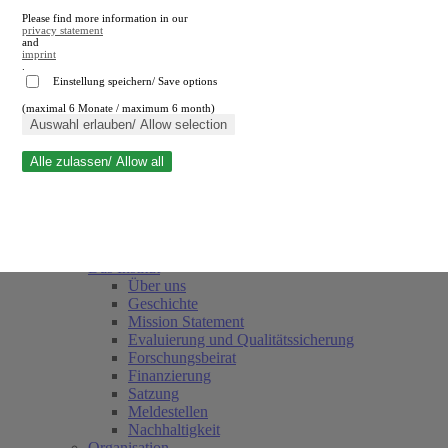
Please find more information in our
privacy statement
and
imprint
.
Einstellung speichern/ Save options
(maximal 6 Monate / maximum 6 month)
Suche schließen
Auswahl erlauben/ Allow selection
Alle zulassen/ Allow all
RWI
Termine
Team
Freunde und Förderer
Das Institut
Über uns
Geschichte
Mission Statement
Evaluierung und Qualitätssicherung
Forschungsbeirat
Finanzierung
Satzung
Meldestellen
Nachhaltigkeit
Organisation