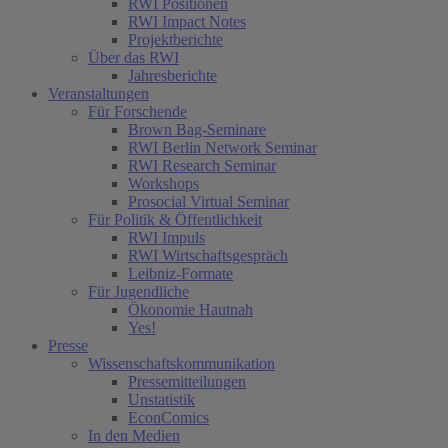
RWI Positionen
RWI Impact Notes
Projektberichte
Über das RWI
Jahresberichte
Veranstaltungen
Für Forschende
Brown Bag-Seminare
RWI Berlin Network Seminar
RWI Research Seminar
Workshops
Prosocial Virtual Seminar
Für Politik & Öffentlichkeit
RWI Impuls
RWI Wirtschaftsgespräch
Leibniz-Formate
Für Jugendliche
Ökonomie Hautnah
Yes!
Presse
Wissenschaftskommunikation
Pressemitteilungen
Unstatistik
EconComics
In den Medien