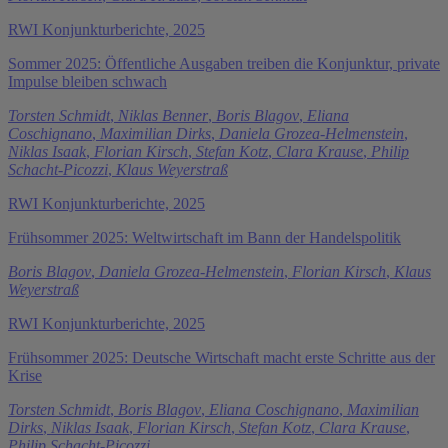
RWI Konjunkturberichte, 2025
Sommer 2025: Öffentliche Ausgaben treiben die Konjunktur, private
Impulse bleiben schwach
Torsten Schmidt
,
Niklas Benner
,
Boris Blagov
,
Eliana
Coschignano
,
Maximilian Dirks
,
Daniela Grozea-Helmenstein
,
Niklas Isaak
,
Florian Kirsch
,
Stefan Kotz
,
Clara Krause
,
Philip
Schacht-Picozzi
,
Klaus Weyerstraß
RWI Konjunkturberichte, 2025
Frühsommer 2025: Weltwirtschaft im Bann der Handelspolitik
Boris Blagov
,
Daniela Grozea-Helmenstein
,
Florian Kirsch
,
Klaus
Weyerstraß
RWI Konjunkturberichte, 2025
Frühsommer 2025: Deutsche Wirtschaft macht erste Schritte aus der
Krise
Torsten Schmidt
,
Boris Blagov
,
Eliana Coschignano
,
Maximilian
Dirks
,
Niklas Isaak
,
Florian Kirsch
,
Stefan Kotz
,
Clara Krause
,
Philip Schacht-Picozzi