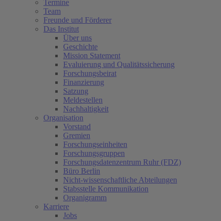
Termine
Team
Freunde und Förderer
Das Institut
Über uns
Geschichte
Mission Statement
Evaluierung und Qualitätssicherung
Forschungsbeirat
Finanzierung
Satzung
Meldestellen
Nachhaltigkeit
Organisation
Vorstand
Gremien
Forschungseinheiten
Forschungsgruppen
Forschungsdatenzentrum Ruhr (FDZ)
Büro Berlin
Nicht-wissenschaftliche Abteilungen
Stabsstelle Kommunikation
Organigramm
Karriere
Jobs