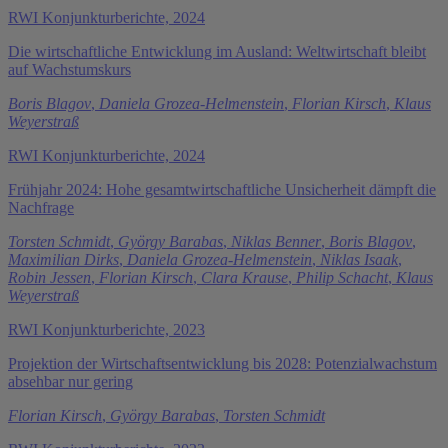
RWI Konjunkturberichte, 2024
Die wirtschaftliche Entwicklung im Ausland: Weltwirtschaft bleibt
auf Wachstumskurs
Boris Blagov
,
Daniela Grozea-Helmenstein
,
Florian Kirsch
,
Klaus
Weyerstraß
RWI Konjunkturberichte, 2024
Frühjahr 2024: Hohe gesamtwirtschaftliche Unsicherheit dämpft die
Nachfrage
Torsten Schmidt
,
György Barabas
,
Niklas Benner
,
Boris Blagov
,
Maximilian Dirks
,
Daniela Grozea-Helmenstein
,
Niklas Isaak
,
Robin Jessen
,
Florian Kirsch
,
Clara Krause
,
Philip Schacht
,
Klaus
Weyerstraß
RWI Konjunkturberichte, 2023
Projektion der Wirtschaftsentwicklung bis 2028: Potenzialwachstum
absehbar nur gering
Florian Kirsch
,
György Barabas
,
Torsten Schmidt