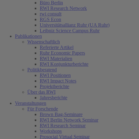
Büro Berlin
RWI Research Network
rwi consult
RGS Econ
Universitätsallianz Ruhr (UA Ruhr)
Leibniz Science Campus Ruhr
Publikationen
Wissenschaftlich
Referierte Artikel
Ruhr Economic Papers
RWI Materialien
RWI Konjunkturberichte
Politikberatend
RWI Positionen
RWI Impact Notes
Projektberichte
Über das RWI
Jahresberichte
Veranstaltungen
Für Forschende
Brown Bag-Seminare
RWI Berlin Network Seminar
RWI Research Seminar
Workshops
Prosocial Virtual Seminar