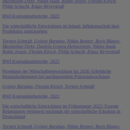
Maximilian Dirks
,
Niklas Isaak
,
Robin Jessen
,
Florian Kirsch
,
Philip Schacht
,
Klaus Weyerstraß
RWI Konjunkturberichte, 2022
Die wirtschaftliche Entwicklung im Inland: Inflationsschub lässt
Produktion zurückgehen
Torsten Schmidt
,
György Barabas
,
Niklas Benner
,
Boris Blagov
,
Maximilian Dirks
,
Daniela Grozea-Helmenstein
,
Niklas Isaak
,
Robin Jessen
,
Florian Kirsch
,
Philip Schacht
,
Klaus Weyerstraß
RWI Konjunkturberichte, 2022
Projektion der Wirtschaftsentwicklung bis 2026: Erhebliche
Herausforderungen bei nachlassendem Potenzialwachstum
György Barabas
,
Florian Kirsch
,
Torsten Schmidt
RWI Konjunkturberichte, 2022
Die wirtschaftliche Entwicklung im Frühsommer 2022: Erneute
Belastungen verzögern nochmals die wirtschaftliche Erholung in
Deutschland
Torsten Schmidt
,
György Barabas
,
Niklas Benner
,
Boris Blagov
,