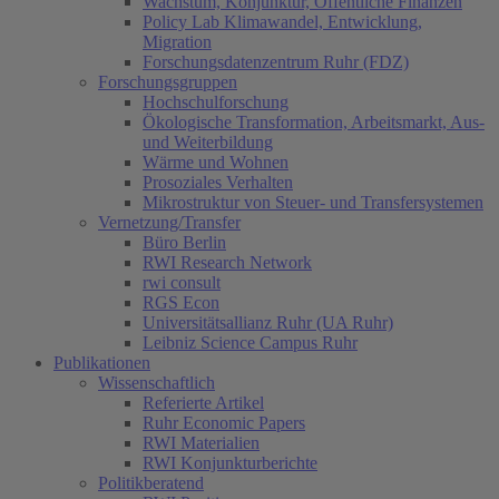
Wachstum, Konjunktur, Öffentliche Finanzen
Policy Lab Klimawandel, Entwicklung,
Migration
Forschungsdatenzentrum Ruhr (FDZ)
Forschungsgruppen
Hochschulforschung
Ökologische Transformation, Arbeitsmarkt, Aus-
und Weiterbildung
Wärme und Wohnen
Prosoziales Verhalten
Mikrostruktur von Steuer- und Transfersystemen
Vernetzung/Transfer
Büro Berlin
RWI Research Network
rwi consult
RGS Econ
Universitätsallianz Ruhr (UA Ruhr)
Leibniz Science Campus Ruhr
Publikationen
Wissenschaftlich
Referierte Artikel
Ruhr Economic Papers
RWI Materialien
RWI Konjunkturberichte
Politikberatend