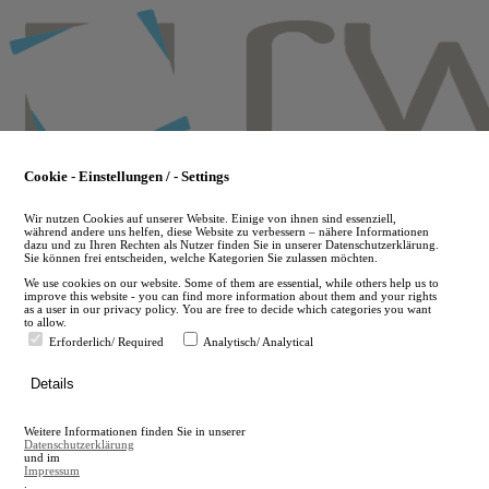
Skip
to
main
content
Cookie - Einstellungen / - Settings
Wir nutzen Cookies auf unserer Website. Einige von ihnen sind essenziell,
während andere uns helfen, diese Website zu verbessern – nähere Informationen
dazu und zu Ihren Rechten als Nutzer finden Sie in unserer Datenschutzerklärung.
Sie können frei entscheiden, welche Kategorien Sie zulassen möchten.
We use cookies on our website. Some of them are essential, while others help us to
improve this website - you can find more information about them and your rights
as a user in our privacy policy. You are free to decide which categories you want
to allow.
Erforderlich/ Required
Analytisch/ Analytical
de
Details
en
A
Weitere Informationen finden Sie in unserer
A
Datenschutzerklärung
und im
Impressum
.