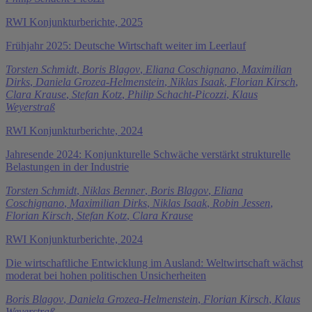
RWI Konjunkturberichte, 2025
Frühjahr 2025: Deutsche Wirtschaft weiter im Leerlauf
Torsten Schmidt
,
Boris Blagov
,
Eliana Coschignano
,
Maximilian
Dirks
,
Daniela Grozea-Helmenstein
,
Niklas Isaak
,
Florian Kirsch
,
Clara Krause
,
Stefan Kotz
,
Philip Schacht-Picozzi
,
Klaus
Weyerstraß
RWI Konjunkturberichte, 2024
Jahresende 2024: Konjunkturelle Schwäche verstärkt strukturelle
Belastungen in der Industrie
Torsten Schmidt
,
Niklas Benner
,
Boris Blagov
,
Eliana
Coschignano
,
Maximilian Dirks
,
Niklas Isaak
,
Robin Jessen
,
Florian Kirsch
,
Stefan Kotz
,
Clara Krause
RWI Konjunkturberichte, 2024
Die wirtschaftliche Entwicklung im Ausland: Weltwirtschaft wächst
moderat bei hohen politischen Unsicherheiten
Boris Blagov
,
Daniela Grozea-Helmenstein
,
Florian Kirsch
,
Klaus
Weyerstraß