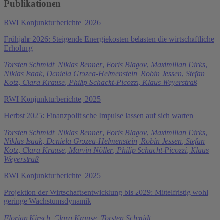
Publikationen
RWI Konjunkturberichte, 2026
Frühjahr 2026: Steigende Energiekosten belasten die wirtschaftliche
Erholung
Torsten Schmidt
,
Niklas Benner
,
Boris Blagov
,
Maximilian Dirks
,
Niklas Isaak
,
Daniela Grozea-Helmenstein
,
Robin Jessen
,
Stefan
Kotz
,
Clara Krause
,
Philip Schacht-Picozzi
,
Klaus Weyerstraß
RWI Konjunkturberichte, 2025
Herbst 2025: Finanzpolitische Impulse lassen auf sich warten
Torsten Schmidt
,
Niklas Benner
,
Boris Blagov
,
Maximilian Dirks
,
Niklas Isaak
,
Daniela Grozea-Helmenstein
,
Robin Jessen
,
Stefan
Kotz
,
Clara Krause
,
Marvin Nöller
,
Philip Schacht-Picozzi
,
Klaus
Weyerstraß
RWI Konjunkturberichte, 2025
Projektion der Wirtschaftsentwicklung bis 2029: Mittelfristig wohl
geringe Wachstumsdynamik
Florian Kirsch
,
Clara Krause
,
Torsten Schmidt