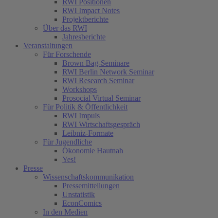
RWI Positionen
RWI Impact Notes
Projektberichte
Über das RWI
Jahresberichte
Veranstaltungen
Für Forschende
Brown Bag-Seminare
RWI Berlin Network Seminar
RWI Research Seminar
Workshops
Prosocial Virtual Seminar
Für Politik & Öffentlichkeit
RWI Impuls
RWI Wirtschaftsgespräch
Leibniz-Formate
Für Jugendliche
Ökonomie Hautnah
Yes!
Presse
Wissenschaftskommunikation
Pressemitteilungen
Unstatistik
EconComics
In den Medien