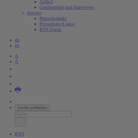
Artikel
Gastbeiträge und Interviews
Service
Pressekontakt
Pressefotos/Logos
RSS-Feeds
de
en
A
A
Suche schließen
RWI