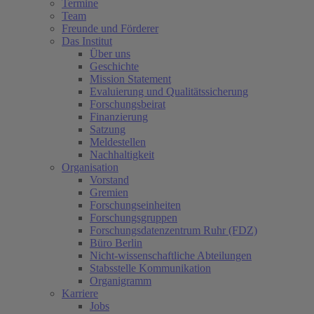
Termine
Team
Freunde und Förderer
Das Institut
Über uns
Geschichte
Mission Statement
Evaluierung und Qualitätssicherung
Forschungsbeirat
Finanzierung
Satzung
Meldestellen
Nachhaltigkeit
Organisation
Vorstand
Gremien
Forschungseinheiten
Forschungsgruppen
Forschungsdatenzentrum Ruhr (FDZ)
Büro Berlin
Nicht-wissenschaftliche Abteilungen
Stabsstelle Kommunikation
Organigramm
Karriere
Jobs