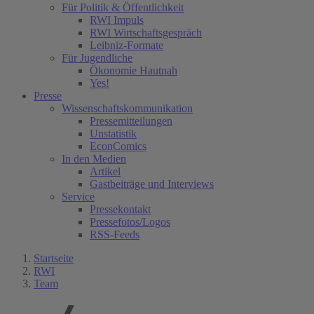
Für Politik & Öffentlichkeit
RWI Impuls
RWI Wirtschaftsgespräch
Leibniz-Formate
Für Jugendliche
Ökonomie Hautnah
Yes!
Presse
Wissenschaftskommunikation
Pressemitteilungen
Unstatistik
EconComics
In den Medien
Artikel
Gastbeiträge und Interviews
Service
Pressekontakt
Pressefotos/Logos
RSS-Feeds
Startseite
RWI
Team