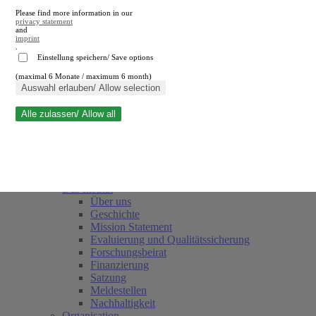
Please find more information in our
privacy statement
and
imprint
.
Einstellung speichern/ Save options
(maximal 6 Monate / maximum 6 month)
Suche schließen
Auswahl erlauben/ Allow selection
Alle zulassen/ Allow all
RWI
Termine
Team
Freunde und Förderer
Das Institut
Über uns
Geschichte
Mission Statement
Evaluierung und Qualitätssicherung
Forschungsbeirat
Finanzierung
Satzung
Meldestellen
Nachhaltigkeit
Organisation