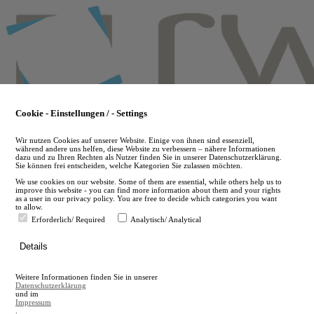
Skip
to
main
content
Cookie - Einstellungen / - Settings
Wir nutzen Cookies auf unserer Website. Einige von ihnen sind essenziell,
während andere uns helfen, diese Website zu verbessern – nähere Informationen
dazu und zu Ihren Rechten als Nutzer finden Sie in unserer Datenschutzerklärung.
Sie können frei entscheiden, welche Kategorien Sie zulassen möchten.
We use cookies on our website. Some of them are essential, while others help us to
improve this website - you can find more information about them and your rights
as a user in our privacy policy. You are free to decide which categories you want
to allow.
Erforderlich/ Required
Analytisch/ Analytical
de
Details
en
A
Weitere Informationen finden Sie in unserer
A
Datenschutzerklärung
und im
Impressum
.