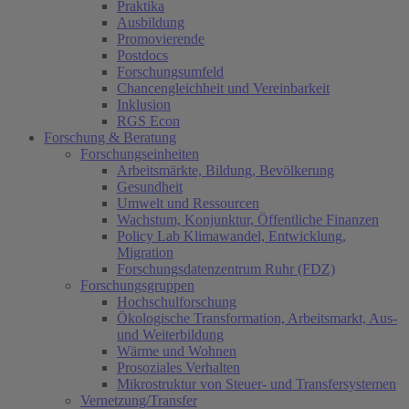
Praktika
Ausbildung
Promovierende
Postdocs
Forschungsumfeld
Chancengleichheit und Vereinbarkeit
Inklusion
RGS Econ
Forschung & Beratung
Forschungseinheiten
Arbeitsmärkte, Bildung, Bevölkerung
Gesundheit
Umwelt und Ressourcen
Wachstum, Konjunktur, Öffentliche Finanzen
Policy Lab Klimawandel, Entwicklung,
Migration
Forschungsdatenzentrum Ruhr (FDZ)
Forschungsgruppen
Hochschulforschung
Ökologische Transformation, Arbeitsmarkt, Aus-
und Weiterbildung
Wärme und Wohnen
Prosoziales Verhalten
Mikrostruktur von Steuer- und Transfersystemen
Vernetzung/Transfer