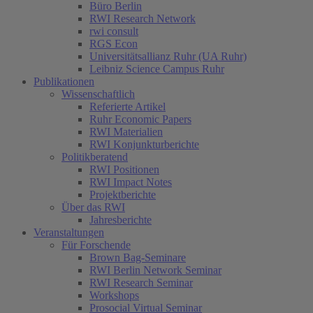
Büro Berlin
RWI Research Network
rwi consult
RGS Econ
Universitätsallianz Ruhr (UA Ruhr)
Leibniz Science Campus Ruhr
Publikationen
Wissenschaftlich
Referierte Artikel
Ruhr Economic Papers
RWI Materialien
RWI Konjunkturberichte
Politikberatend
RWI Positionen
RWI Impact Notes
Projektberichte
Über das RWI
Jahresberichte
Veranstaltungen
Für Forschende
Brown Bag-Seminare
RWI Berlin Network Seminar
RWI Research Seminar
Workshops
Prosocial Virtual Seminar