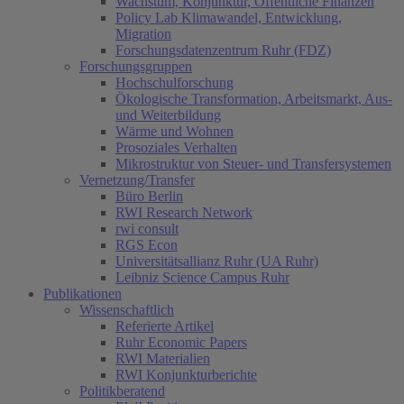
Wachstum, Konjunktur, Öffentliche Finanzen
Policy Lab Klimawandel, Entwicklung,
Migration
Forschungsdatenzentrum Ruhr (FDZ)
Forschungsgruppen
Hochschulforschung
Ökologische Transformation, Arbeitsmarkt, Aus-
und Weiterbildung
Wärme und Wohnen
Prosoziales Verhalten
Mikrostruktur von Steuer- und Transfersystemen
Vernetzung/Transfer
Büro Berlin
RWI Research Network
rwi consult
RGS Econ
Universitätsallianz Ruhr (UA Ruhr)
Leibniz Science Campus Ruhr
Publikationen
Wissenschaftlich
Referierte Artikel
Ruhr Economic Papers
RWI Materialien
RWI Konjunkturberichte
Politikberatend