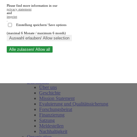
Please find more information in our
privacy statement
and
imprint
.
Einstellung speichern/ Save options
(maximal 6 Monate / maximum 6 month)
Suche schließen
Auswahl erlauben/ Allow selection
Alle zulassen/ Allow all
RWI
Termine
Team
Freunde und Förderer
Das Institut
Über uns
Geschichte
Mission Statement
Evaluierung und Qualitätssicherung
Forschungsbeirat
Finanzierung
Satzung
Meldestellen
Nachhaltigkeit
Organisation