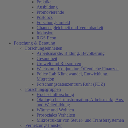
Praktika
Ausbildung
Promovierende
Postdocs
Forschungsumfeld
Chancengleichheit und Vereinbarkeit
Inklusion
RGS Econ
Forschung & Beratung
Forschungseinheiten
Arbeitsmärkte, Bildung, Bevölkerung
Gesundheit
Umwelt und Ressourcen
Wachstum, Konjunktur, Öffentliche Finanzen
Policy Lab Klimawandel, Entwicklung,
Migration
Forschungsdatenzentrum Ruhr (FDZ)
Forschungsgruppen
Hochschulforschung
Ökologische Transformation, Arbeitsmarkt, Aus-
und Weiterbildung
Wärme und Wohnen
Prosoziales Verhalten
Mikrostruktur von Steuer- und Transfersystemen
Vernetzung/Transfer