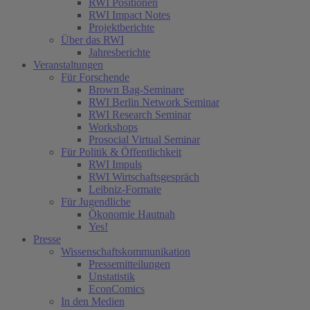
RWI Positionen
RWI Impact Notes
Projektberichte
Über das RWI
Jahresberichte
Veranstaltungen
Für Forschende
Brown Bag-Seminare
RWI Berlin Network Seminar
RWI Research Seminar
Workshops
Prosocial Virtual Seminar
Für Politik & Öffentlichkeit
RWI Impuls
RWI Wirtschaftsgespräch
Leibniz-Formate
Für Jugendliche
Ökonomie Hautnah
Yes!
Presse
Wissenschaftskommunikation
Pressemitteilungen
Unstatistik
EconComics
In den Medien