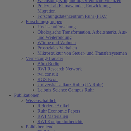
Wachstum, Konjunktur, Öffentliche Finanzen
Policy Lab Klimawandel, Entwicklung,
Migration
Forschungsdatenzentrum Ruhr (FDZ)
Forschungsgruppen
Hochschulforschung
Ökologische Transformation, Arbeitsmarkt, Aus-
und Weiterbildung
Wärme und Wohnen
Prosoziales Verhalten
Mikrostruktur von Steuer- und Transfersystemen
Vernetzung/Transfer
Büro Berlin
RWI Research Network
rwi consult
RGS Econ
Universitätsallianz Ruhr (UA Ruhr)
Leibniz Science Campus Ruhr
Publikationen
Wissenschaftlich
Referierte Artikel
Ruhr Economic Papers
RWI Materialien
RWI Konjunkturberichte
Politikberatend