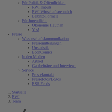
Für Politik & Öffentlichkeit
RWI Impuls
RWI Wirtschaftsgespräch
Leibniz-Formate
Für Jugendliche
Ökonomie Hautnah
Yes!
Presse
Wissenschaftskommunikation
Pressemitteilungen
Unstatistik
EconComics
In den Medien
Artikel
Gastbeiträge und Interviews
Service
Pressekontakt
Pressefotos/Logos
RSS-Feeds
Startseite
RWI
Team