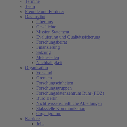
Termine
Team
Freunde und Förderer
Das Institut
Über uns
Geschichte
Mission Statement
Evaluierung und Qualitätssicherung
Forschungsbeirat
Finanzierung
Satzung
Meldestellen
Nachhaltigkeit
Organisation
Vorstand
Gremien
Forschungseinheiten
Forschungsgruppen
Forschungsdatenzentrum Ruhr (FDZ)
Büro Berlin
Nicht-wissenschaftliche Abteilungen
Stabsstelle Kommunikation
Organigramm
Karriere
Jobs