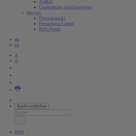
Artikel
Gastbeiträge und Interviews
Service
Pressekontakt
Pressefotos/Logos
RSS-Feeds
de
en
A
A
Suche schließen
RWI