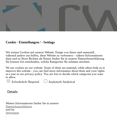
Skip
to
main
content
Cookie - Einstellungen / - Settings
Wir nutzen Cookies auf unserer Website. Einige von ihnen sind essenziell,
während andere uns helfen, diese Website zu verbessern – nähere Informationen
dazu und zu Ihren Rechten als Nutzer finden Sie in unserer Datenschutzerklärung.
Sie können frei entscheiden, welche Kategorien Sie zulassen möchten.
We use cookies on our website. Some of them are essential, while others help us to
improve this website - you can find more information about them and your rights
as a user in our privacy policy. You are free to decide which categories you want
to allow.
Erforderlich/ Required
Analytisch/ Analytical
de
Details
en
A
Weitere Informationen finden Sie in unserer
A
Datenschutzerklärung
und im
Impressum
.