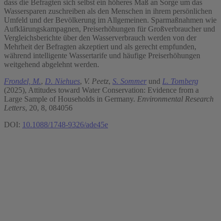
dass die Befragten sich selbst ein höheres Maß an Sorge um das
Wassersparen zuschreiben als den Menschen in ihrem persönlichen
Umfeld und der Bevölkerung im Allgemeinen. Sparmaßnahmen wie
Aufklärungskampagnen, Preiserhöhungen für Großverbraucher und
Vergleichsberichte über den Wasserverbrauch werden von der
Mehrheit der Befragten akzeptiert und als gerecht empfunden,
während intelligente Wassertarife und häufige Preiserhöhungen
weitgehend abgelehnt werden.
Frondel, M.
,
D. Niehues
,
V. Peetz
,
S. Sommer
und
L. Tomberg
(2025), Attitudes toward Water Conservation: Evidence from a
Large Sample of Households in Germany.
Environmental Research
Letters
, 20, 8, 084056
DOI:
10.1088/1748-9326/ade45e