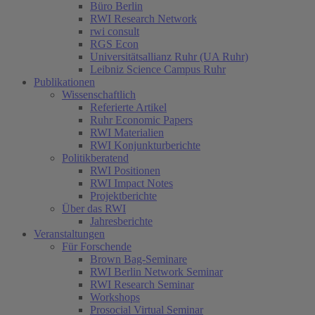
Büro Berlin
RWI Research Network
rwi consult
RGS Econ
Universitätsallianz Ruhr (UA Ruhr)
Leibniz Science Campus Ruhr
Publikationen
Wissenschaftlich
Referierte Artikel
Ruhr Economic Papers
RWI Materialien
RWI Konjunkturberichte
Politikberatend
RWI Positionen
RWI Impact Notes
Projektberichte
Über das RWI
Jahresberichte
Veranstaltungen
Für Forschende
Brown Bag-Seminare
RWI Berlin Network Seminar
RWI Research Seminar
Workshops
Prosocial Virtual Seminar