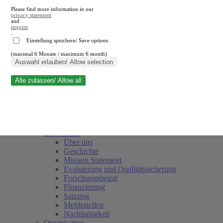
Please find more information in our
privacy statement
and
imprint
.
Einstellung speichern/ Save options
(maximal 6 Monate / maximum 6 month)
Suche schließen
Auswahl erlauben/ Allow selection
Alle zulassen/ Allow all
RWI
Termine
Team
Freunde und Förderer
Das Institut
Über uns
Geschichte
Mission Statement
Evaluierung und Qualitätssicherung
Forschungsbeirat
Finanzierung
Satzung
Meldestellen
Nachhaltigkeit
Organisation