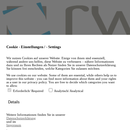
Skip
to
main
content
Cookie - Einstellungen / - Settings
Wir nutzen Cookies auf unserer Website. Einige von ihnen sind essenziell,
während andere uns helfen, diese Website zu verbessern – nähere Informationen
dazu und zu Ihren Rechten als Nutzer finden Sie in unserer Datenschutzerklärung.
Sie können frei entscheiden, welche Kategorien Sie zulassen möchten.
We use cookies on our website. Some of them are essential, while others help us to
improve this website - you can find more information about them and your rights
as a user in our privacy policy. You are free to decide which categories you want
to allow.
Erforderlich/ Required
Analytisch/ Analytical
de
Details
en
A
Weitere Informationen finden Sie in unserer
A
Datenschutzerklärung
und im
Impressum
.