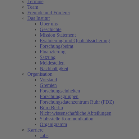
Termine
Team
Freunde und Förderer
Das Institut
Über uns
Geschichte
Mission Statement
Evaluierung und Qualitätssicherung
Forschungsbeirat
Finanzierung
Satzung
Meldestellen
Nachhaltigkeit
Organisation
Vorstand
Gremien
Forschungseinheiten
Forschungsgruppen
Forschungsdatenzentrum Ruhr (FDZ)
Büro Berlin
Nicht-wissenschaftliche Abteilungen
Stabsstelle Kommunikation
Organigramm
Karriere
Jobs