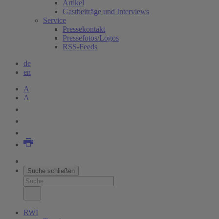
Artikel
Gastbeiträge und Interviews
Service
Pressekontakt
Pressefotos/Logos
RSS-Feeds
de
en
A
A
Suche schließen
RWI