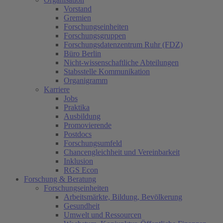
Vorstand
Gremien
Forschungseinheiten
Forschungsgruppen
Forschungsdatenzentrum Ruhr (FDZ)
Büro Berlin
Nicht-wissenschaftliche Abteilungen
Stabsstelle Kommunikation
Organigramm
Karriere
Jobs
Praktika
Ausbildung
Promovierende
Postdocs
Forschungsumfeld
Chancengleichheit und Vereinbarkeit
Inklusion
RGS Econ
Forschung & Beratung
Forschungseinheiten
Arbeitsmärkte, Bildung, Bevölkerung
Gesundheit
Umwelt und Ressourcen