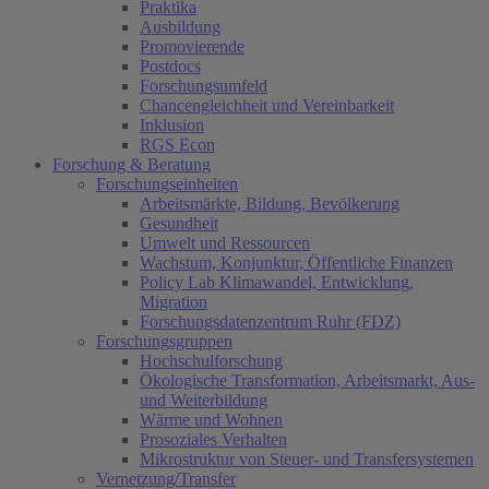
Praktika
Ausbildung
Promovierende
Postdocs
Forschungsumfeld
Chancengleichheit und Vereinbarkeit
Inklusion
RGS Econ
Forschung & Beratung
Forschungseinheiten
Arbeitsmärkte, Bildung, Bevölkerung
Gesundheit
Umwelt und Ressourcen
Wachstum, Konjunktur, Öffentliche Finanzen
Policy Lab Klimawandel, Entwicklung,
Migration
Forschungsdatenzentrum Ruhr (FDZ)
Forschungsgruppen
Hochschulforschung
Ökologische Transformation, Arbeitsmarkt, Aus-
und Weiterbildung
Wärme und Wohnen
Prosoziales Verhalten
Mikrostruktur von Steuer- und Transfersystemen
Vernetzung/Transfer