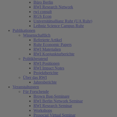
Büro Berlin
RWI Research Network
rwi consult
RGS Econ
Universitätsallianz Ruhr (UA Ruhr)
Leibniz Science Campus Ruhr
Publikationen
Wissenschaftlich
Referierte Artikel
Ruhr Economic Papers
RWI Materialien
RWI Konjunkturberichte
Politikberatend
RWI Positionen
RWI Impact Notes
Projektberichte
Über das RWI
Jahresberichte
Veranstaltungen
Für Forschende
Brown Bag-Seminare
RWI Berlin Network Seminar
RWI Research Seminar
Workshops
Prosocial Virtual Seminar