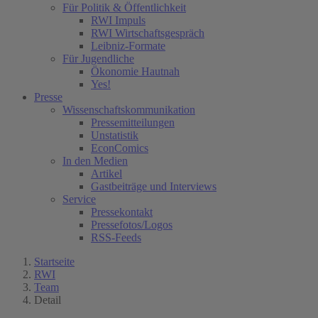
Für Politik & Öffentlichkeit
RWI Impuls
RWI Wirtschaftsgespräch
Leibniz-Formate
Für Jugendliche
Ökonomie Hautnah
Yes!
Presse
Wissenschaftskommunikation
Pressemitteilungen
Unstatistik
EconComics
In den Medien
Artikel
Gastbeiträge und Interviews
Service
Pressekontakt
Pressefotos/Logos
RSS-Feeds
Startseite
RWI
Team
Detail