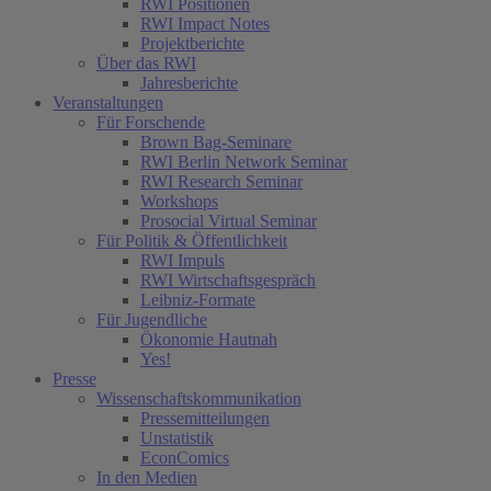
RWI Positionen
RWI Impact Notes
Projektberichte
Über das RWI
Jahresberichte
Veranstaltungen
Für Forschende
Brown Bag-Seminare
RWI Berlin Network Seminar
RWI Research Seminar
Workshops
Prosocial Virtual Seminar
Für Politik & Öffentlichkeit
RWI Impuls
RWI Wirtschaftsgespräch
Leibniz-Formate
Für Jugendliche
Ökonomie Hautnah
Yes!
Presse
Wissenschaftskommunikation
Pressemitteilungen
Unstatistik
EconComics
In den Medien