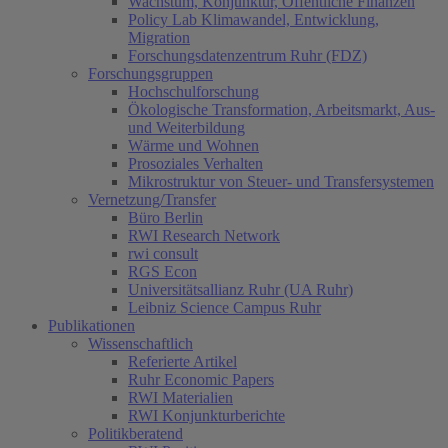
Wachstum, Konjunktur, Öffentliche Finanzen
Policy Lab Klimawandel, Entwicklung,
Migration
Forschungsdatenzentrum Ruhr (FDZ)
Forschungsgruppen
Hochschulforschung
Ökologische Transformation, Arbeitsmarkt, Aus-
und Weiterbildung
Wärme und Wohnen
Prosoziales Verhalten
Mikrostruktur von Steuer- und Transfersystemen
Vernetzung/Transfer
Büro Berlin
RWI Research Network
rwi consult
RGS Econ
Universitätsallianz Ruhr (UA Ruhr)
Leibniz Science Campus Ruhr
Publikationen
Wissenschaftlich
Referierte Artikel
Ruhr Economic Papers
RWI Materialien
RWI Konjunkturberichte
Politikberatend