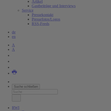
Artikel
Gastbeiträge und Interviews
Service
Pressekontakt
Pressefotos/Logos
RSS-Feeds
de
en
A
A
Suche schließen
RWI