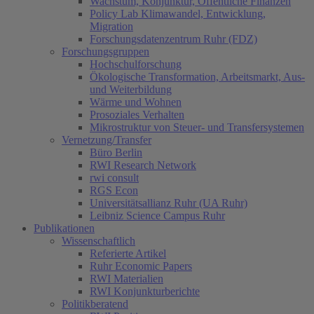
Wachstum, Konjunktur, Öffentliche Finanzen
Policy Lab Klimawandel, Entwicklung,
Migration
Forschungsdatenzentrum Ruhr (FDZ)
Forschungsgruppen
Hochschulforschung
Ökologische Transformation, Arbeitsmarkt, Aus-
und Weiterbildung
Wärme und Wohnen
Prosoziales Verhalten
Mikrostruktur von Steuer- und Transfersystemen
Vernetzung/Transfer
Büro Berlin
RWI Research Network
rwi consult
RGS Econ
Universitätsallianz Ruhr (UA Ruhr)
Leibniz Science Campus Ruhr
Publikationen
Wissenschaftlich
Referierte Artikel
Ruhr Economic Papers
RWI Materialien
RWI Konjunkturberichte
Politikberatend