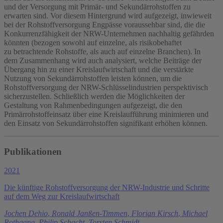
und der Versorgung mit Primär- und Sekundärrohstoffen zu
erwarten sind. Vor diesem Hintergrund wird aufgezeigt, inwieweit
bei der Rohstoffversorgung Engpässe voraussehbar sind, die die
Konkurrenzfähigkeit der NRW-Unternehmen nachhaltig gefährden
könnten (bezogen sowohl auf einzelne, als risikobehaftet
zu betrachtende Rohstoffe, als auch auf einzelne Branchen). In
dem Zusammenhang wird auch analysiert, welche Beiträge der
Übergang hin zu einer Kreislaufwirtschaft und die verstärkte
Nutzung von Sekundärrohstoffen leisten können, um die
Rohstoffversorgung der NRW-Schlüsselindustrien perspektivisch
sicherzustellen. Schließlich werden die Möglichkeiten der
Gestaltung von Rahmenbedingungen aufgezeigt, die den
Primärrohstoffeinsatz über eine Kreislaufführung minimieren und
den Einsatz von Sekundärrohstoffen signifikant erhöhen können.
Publikationen
2021
Die künftige Rohstoffversorgung der NRW-Industrie und Schritte
auf dem Weg zur Kreislaufwirtschaft
Jochen Dehio
,
Ronald Janßen-Timmen
,
Florian Kirsch
,
Michael
Rothgang
,
Philip Schacht
,
Torsten Schmidt