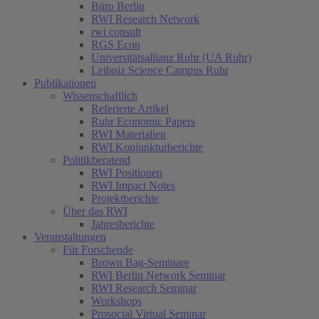
Büro Berlin
RWI Research Network
rwi consult
RGS Econ
Universitätsallianz Ruhr (UA Ruhr)
Leibniz Science Campus Ruhr
Publikationen
Wissenschaftlich
Referierte Artikel
Ruhr Economic Papers
RWI Materialien
RWI Konjunkturberichte
Politikberatend
RWI Positionen
RWI Impact Notes
Projektberichte
Über das RWI
Jahresberichte
Veranstaltungen
Für Forschende
Brown Bag-Seminare
RWI Berlin Network Seminar
RWI Research Seminar
Workshops
Prosocial Virtual Seminar