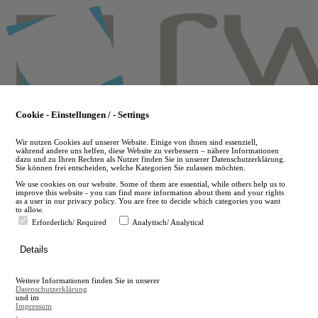
Skip
to
main
content
Cookie - Einstellungen / - Settings
Wir nutzen Cookies auf unserer Website. Einige von ihnen sind essenziell,
während andere uns helfen, diese Website zu verbessern – nähere Informationen
dazu und zu Ihren Rechten als Nutzer finden Sie in unserer Datenschutzerklärung.
Sie können frei entscheiden, welche Kategorien Sie zulassen möchten.
We use cookies on our website. Some of them are essential, while others help us to
improve this website - you can find more information about them and your rights
as a user in our privacy policy. You are free to decide which categories you want
to allow.
Erforderlich/ Required
Analytisch/ Analytical
de
Details
en
A
Weitere Informationen finden Sie in unserer
A
Datenschutzerklärung
und im
Impressum
.