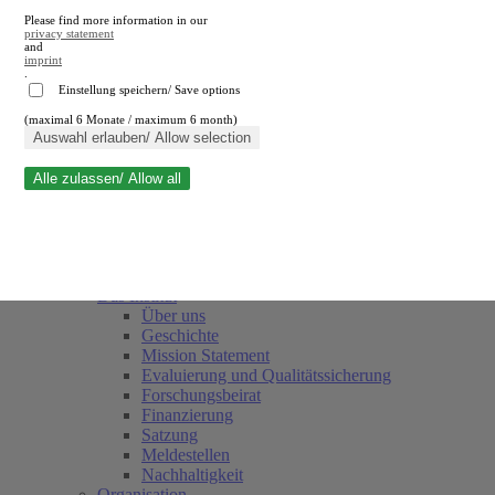
Please find more information in our
privacy statement
and
imprint
.
Einstellung speichern/ Save options
(maximal 6 Monate / maximum 6 month)
Suche schließen
Auswahl erlauben/ Allow selection
Alle zulassen/ Allow all
RWI
Termine
Team
Freunde und Förderer
Das Institut
Über uns
Geschichte
Mission Statement
Evaluierung und Qualitätssicherung
Forschungsbeirat
Finanzierung
Satzung
Meldestellen
Nachhaltigkeit
Organisation