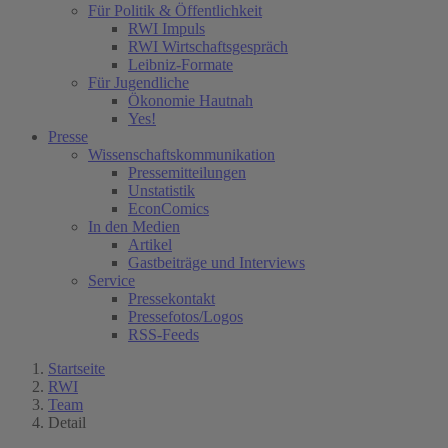
Für Politik & Öffentlichkeit
RWI Impuls
RWI Wirtschaftsgespräch
Leibniz-Formate
Für Jugendliche
Ökonomie Hautnah
Yes!
Presse
Wissenschaftskommunikation
Pressemitteilungen
Unstatistik
EconComics
In den Medien
Artikel
Gastbeiträge und Interviews
Service
Pressekontakt
Pressefotos/Logos
RSS-Feeds
Startseite
RWI
Team
Detail