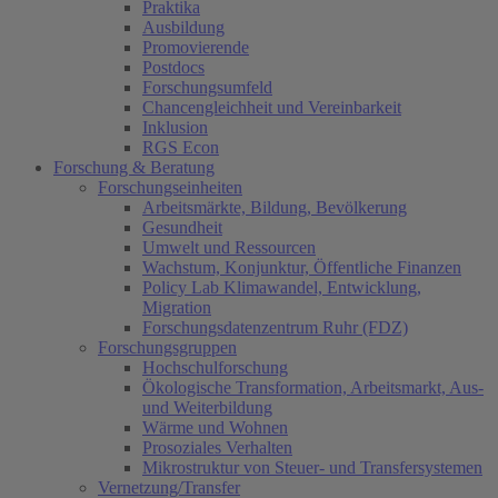
Praktika
Ausbildung
Promovierende
Postdocs
Forschungsumfeld
Chancengleichheit und Vereinbarkeit
Inklusion
RGS Econ
Forschung & Beratung
Forschungseinheiten
Arbeitsmärkte, Bildung, Bevölkerung
Gesundheit
Umwelt und Ressourcen
Wachstum, Konjunktur, Öffentliche Finanzen
Policy Lab Klimawandel, Entwicklung,
Migration
Forschungsdatenzentrum Ruhr (FDZ)
Forschungsgruppen
Hochschulforschung
Ökologische Transformation, Arbeitsmarkt, Aus-
und Weiterbildung
Wärme und Wohnen
Prosoziales Verhalten
Mikrostruktur von Steuer- und Transfersystemen
Vernetzung/Transfer