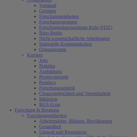
Vorstand
Gremien
Forschungseinheiten
Forschungsgruppen
Forschungsdatenzentrum Ruhr (FDZ)
Büro Berlin
Nicht-wissenschaftliche Abteilungen
Stabsstelle Kommunikation
Organigramm
Karriere
Jobs
Praktika
Ausbildung
Promovierende
Postdocs
Forschungsumfeld
Chancengleichheit und Vereinbarkeit
Inklusion
RGS Econ
Forschung & Beratung
Forschungseinheiten
Arbeitsmärkte, Bildung, Bevölkerung
Gesundheit
Umwelt und Ressourcen