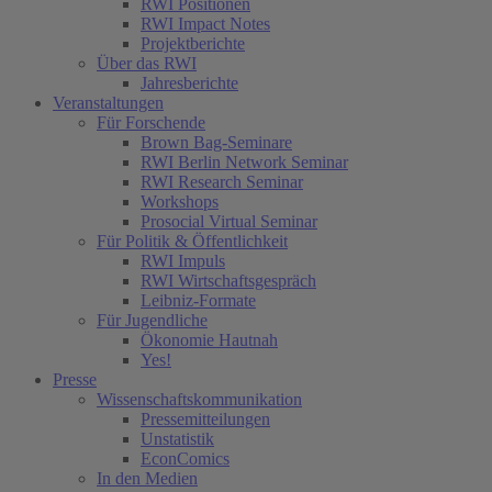
RWI Positionen
RWI Impact Notes
Projektberichte
Über das RWI
Jahresberichte
Veranstaltungen
Für Forschende
Brown Bag-Seminare
RWI Berlin Network Seminar
RWI Research Seminar
Workshops
Prosocial Virtual Seminar
Für Politik & Öffentlichkeit
RWI Impuls
RWI Wirtschaftsgespräch
Leibniz-Formate
Für Jugendliche
Ökonomie Hautnah
Yes!
Presse
Wissenschaftskommunikation
Pressemitteilungen
Unstatistik
EconComics
In den Medien