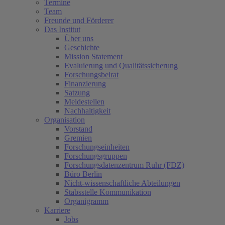
Termine
Team
Freunde und Förderer
Das Institut
Über uns
Geschichte
Mission Statement
Evaluierung und Qualitätssicherung
Forschungsbeirat
Finanzierung
Satzung
Meldestellen
Nachhaltigkeit
Organisation
Vorstand
Gremien
Forschungseinheiten
Forschungsgruppen
Forschungsdatenzentrum Ruhr (FDZ)
Büro Berlin
Nicht-wissenschaftliche Abteilungen
Stabsstelle Kommunikation
Organigramm
Karriere
Jobs