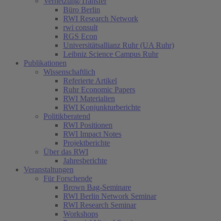
Vernetzung/Transfer
Büro Berlin
RWI Research Network
rwi consult
RGS Econ
Universitätsallianz Ruhr (UA Ruhr)
Leibniz Science Campus Ruhr
Publikationen
Wissenschaftlich
Referierte Artikel
Ruhr Economic Papers
RWI Materialien
RWI Konjunkturberichte
Politikberatend
RWI Positionen
RWI Impact Notes
Projektberichte
Über das RWI
Jahresberichte
Veranstaltungen
Für Forschende
Brown Bag-Seminare
RWI Berlin Network Seminar
RWI Research Seminar
Workshops