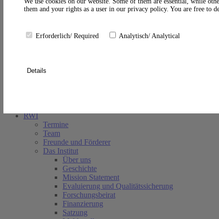
A
We use cookies on our website. Some of them are essential, while othe
them and your rights as a user in our privacy policy. You are free to 
Erforderlich/ Required
Analytisch/ Analytical
Details
Suche schließen
RWI
Termine
Team
Freunde und Förderer
Das Institut
Über uns
Geschichte
Mission Statement
Evaluierung und Qualitätssicherung
Forschungsbeirat
Finanzierung
Satzung