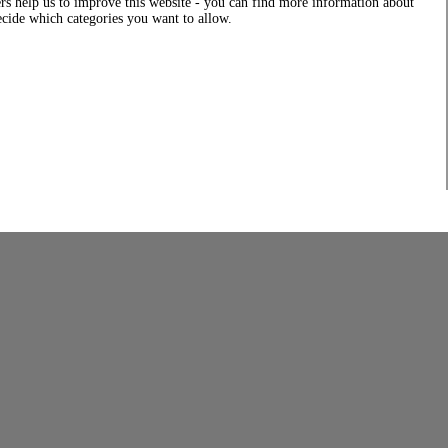
rs help us to improve this website - you can find more information about
decide which categories you want to allow.