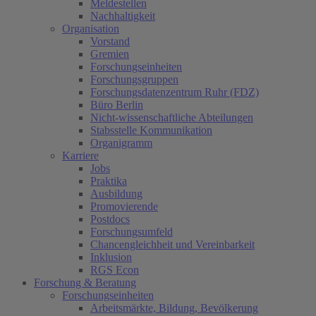
Meldestellen
Nachhaltigkeit
Organisation
Vorstand
Gremien
Forschungseinheiten
Forschungsgruppen
Forschungsdatenzentrum Ruhr (FDZ)
Büro Berlin
Nicht-wissenschaftliche Abteilungen
Stabsstelle Kommunikation
Organigramm
Karriere
Jobs
Praktika
Ausbildung
Promovierende
Postdocs
Forschungsumfeld
Chancengleichheit und Vereinbarkeit
Inklusion
RGS Econ
Forschung & Beratung
Forschungseinheiten
Arbeitsmärkte, Bildung, Bevölkerung