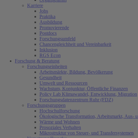
Karriere
Jobs
Praktika
Ausbildung
Promovierende
Postdocs
Forschungsumfeld
Chancengleichheit und Vereinbarkeit
Inklusion
RGS Econ
Forschung & Beratung
Forschungseinheiten
Arbeitsmärkte, Bildung, Bevölkerung
Gesundheit
Umwelt und Ressourcen
Wachstum, Konjunktur, Öffentliche Finanzen
Policy Lab Klimawandel, Entwicklung, Migration
Forschungsdatenzentrum Ruhr (FDZ)
Forschungsgruppen
Hochschulforschung
Ökologische Transformation, Arbeitsmarkt, Aus- 
Wärme und Wohnen
Prosoziales Verhalten
Mikrostruktur von Steuer- und Transfersystemen