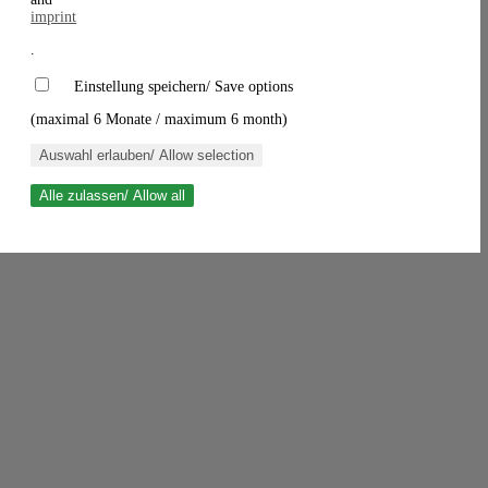
imprint
.
Einstellung speichern/ Save options
(maximal 6 Monate / maximum 6 month)
Auswahl erlauben/ Allow selection
Alle zulassen/ Allow all