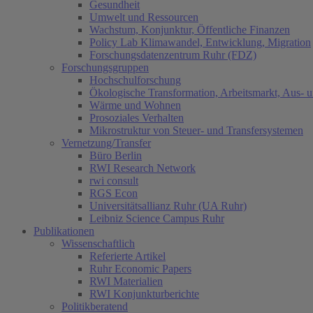
Gesundheit
Umwelt und Ressourcen
Wachstum, Konjunktur, Öffentliche Finanzen
Policy Lab Klimawandel, Entwicklung, Migration
Forschungsdatenzentrum Ruhr (FDZ)
Forschungsgruppen
Hochschulforschung
Ökologische Transformation, Arbeitsmarkt, Aus- 
Wärme und Wohnen
Prosoziales Verhalten
Mikrostruktur von Steuer- und Transfersystemen
Vernetzung/Transfer
Büro Berlin
RWI Research Network
rwi consult
RGS Econ
Universitätsallianz Ruhr (UA Ruhr)
Leibniz Science Campus Ruhr
Publikationen
Wissenschaftlich
Referierte Artikel
Ruhr Economic Papers
RWI Materialien
RWI Konjunkturberichte
Politikberatend