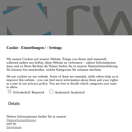
Skip
to
main
content
Cookie - Einstellungen / - Settings
Wir nutzen Cookies auf unserer Website. Einige von ihnen sind essenziell,
während andere uns helfen, diese Website zu verbessern – nähere Informationen
dazu und zu Ihren Rechten als Nutzer finden Sie in unserer Datenschutzerklärung.
Sie können frei entscheiden, welche Kategorien Sie zulassen möchten.
We use cookies on our website. Some of them are essential, while others help us to
improve this website - you can find more information about them and your rights
as a user in our privacy policy. You are free to decide which categories you want
to allow.
Erforderlich/ Required
Analytisch/ Analytical
de
Details
en
A
Weitere Informationen finden Sie in unserer
A
Datenschutzerklärung
und im
Impressum
.