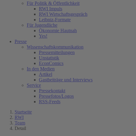
Für Politik & Öffentlichkeit
RWI Impuls
RWI Wirtschaftsgespräch
Leibniz-Formate
Für Jugendliche
Ökonomie Hautnah
Yes!
Presse
Wissenschaftskommunikation
Pressemitteilungen
Unstatistik
EconComics
In den Medien
Artikel
Gastbeiträge und Interviews
Service
Pressekontakt
Pressefotos/Logos
RSS-Feeds
Startseite
RWI
Team
Detail