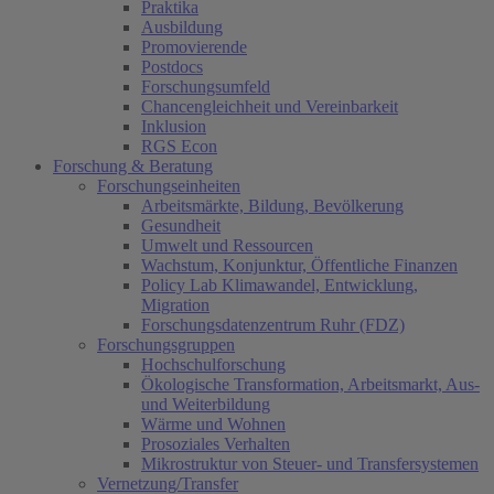
Praktika
Ausbildung
Promovierende
Postdocs
Forschungsumfeld
Chancengleichheit und Vereinbarkeit
Inklusion
RGS Econ
Forschung & Beratung
Forschungseinheiten
Arbeitsmärkte, Bildung, Bevölkerung
Gesundheit
Umwelt und Ressourcen
Wachstum, Konjunktur, Öffentliche Finanzen
Policy Lab Klimawandel, Entwicklung,
Migration
Forschungsdatenzentrum Ruhr (FDZ)
Forschungsgruppen
Hochschulforschung
Ökologische Transformation, Arbeitsmarkt, Aus-
und Weiterbildung
Wärme und Wohnen
Prosoziales Verhalten
Mikrostruktur von Steuer- und Transfersystemen
Vernetzung/Transfer