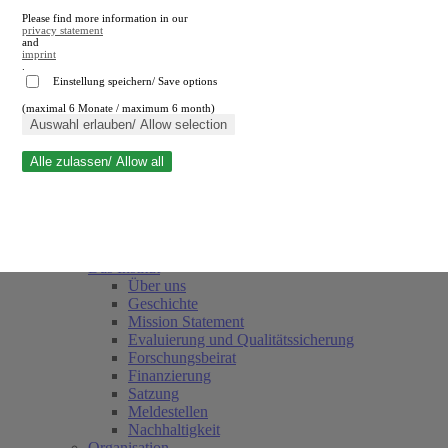
Please find more information in our
privacy statement
and
imprint
.
Einstellung speichern/ Save options
(maximal 6 Monate / maximum 6 month)
Suche schließen
Auswahl erlauben/ Allow selection
Alle zulassen/ Allow all
RWI
Termine
Team
Freunde und Förderer
Das Institut
Über uns
Geschichte
Mission Statement
Evaluierung und Qualitätssicherung
Forschungsbeirat
Finanzierung
Satzung
Meldestellen
Nachhaltigkeit
Organisation