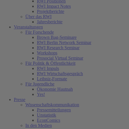
RWI Positionen
RWI Impact Notes
Projektberichte
Über das RWI
Jahresberichte
Veranstaltungen
Für Forschende
Brown Bag-Seminare
RWI Berlin Network Seminar
RWI Research Seminar
Workshops
Prosocial Virtual Seminar
Für Politik & Öffentlichkeit
RWI Impuls
RWI Wirtschaftsgespräch
Leibniz-Formate
Für Jugendliche
Ökonomie Hautnah
Yes!
Presse
Wissenschaftskommunikation
Pressemitteilungen
Unstatistik
EconComics
In den Medien