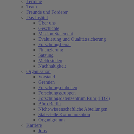
Termine
Team
Freunde und Förderer
Das Institut
Über uns
Geschichte
Mission Statement
Evaluierung und Qualitätssicherung
Forschungsbeirat
Finanzierung
Satzung
Meldestellen
Nachhaltigkeit
Organisation
Vorstand
Gremien
Forschungseinheiten
Forschungsgruppen
Forschungsdatenzentrum Ruhr (FDZ)
Büro Berlin
Nicht-wissenschaftliche Abteilungen
Stabsstelle Kommunikation
Organigramm
Karriere
Jobs