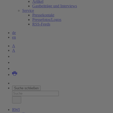
Artikel
Gastbeiträge und Interviews
Service
Pressekontakt
Pressefotos/Logos
RSS-Feeds
de
en
A
A
Suche schließen
RWI