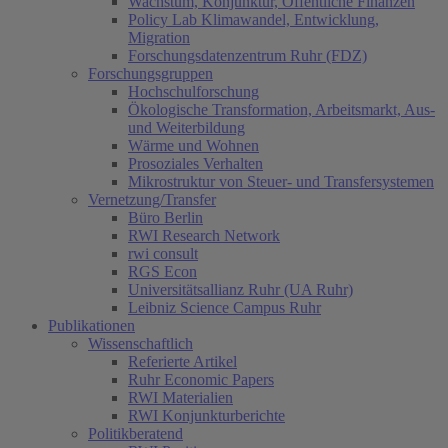
Wachstum, Konjunktur, Öffentliche Finanzen
Policy Lab Klimawandel, Entwicklung,
Migration
Forschungsdatenzentrum Ruhr (FDZ)
Forschungsgruppen
Hochschulforschung
Ökologische Transformation, Arbeitsmarkt, Aus-
und Weiterbildung
Wärme und Wohnen
Prosoziales Verhalten
Mikrostruktur von Steuer- und Transfersystemen
Vernetzung/Transfer
Büro Berlin
RWI Research Network
rwi consult
RGS Econ
Universitätsallianz Ruhr (UA Ruhr)
Leibniz Science Campus Ruhr
Publikationen
Wissenschaftlich
Referierte Artikel
Ruhr Economic Papers
RWI Materialien
RWI Konjunkturberichte
Politikberatend