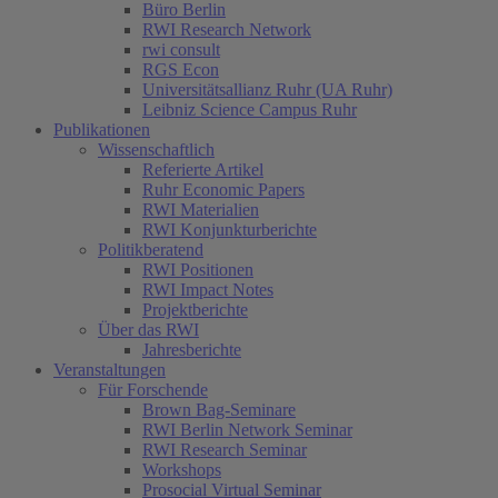
Büro Berlin
RWI Research Network
rwi consult
RGS Econ
Universitätsallianz Ruhr (UA Ruhr)
Leibniz Science Campus Ruhr
Publikationen
Wissenschaftlich
Referierte Artikel
Ruhr Economic Papers
RWI Materialien
RWI Konjunkturberichte
Politikberatend
RWI Positionen
RWI Impact Notes
Projektberichte
Über das RWI
Jahresberichte
Veranstaltungen
Für Forschende
Brown Bag-Seminare
RWI Berlin Network Seminar
RWI Research Seminar
Workshops
Prosocial Virtual Seminar