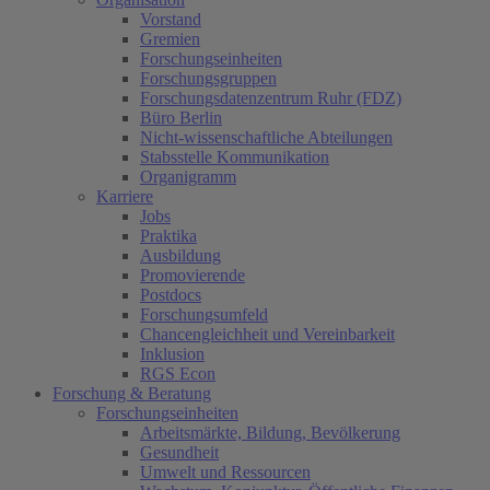
Vorstand
Gremien
Forschungseinheiten
Forschungsgruppen
Forschungsdatenzentrum Ruhr (FDZ)
Büro Berlin
Nicht-wissenschaftliche Abteilungen
Stabsstelle Kommunikation
Organigramm
Karriere
Jobs
Praktika
Ausbildung
Promovierende
Postdocs
Forschungsumfeld
Chancengleichheit und Vereinbarkeit
Inklusion
RGS Econ
Forschung & Beratung
Forschungseinheiten
Arbeitsmärkte, Bildung, Bevölkerung
Gesundheit
Umwelt und Ressourcen