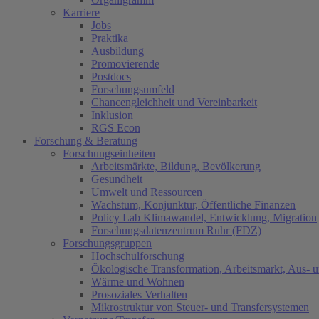
Karriere
Jobs
Praktika
Ausbildung
Promovierende
Postdocs
Forschungsumfeld
Chancengleichheit und Vereinbarkeit
Inklusion
RGS Econ
Forschung & Beratung
Forschungseinheiten
Arbeitsmärkte, Bildung, Bevölkerung
Gesundheit
Umwelt und Ressourcen
Wachstum, Konjunktur, Öffentliche Finanzen
Policy Lab Klimawandel, Entwicklung, Migration
Forschungsdatenzentrum Ruhr (FDZ)
Forschungsgruppen
Hochschulforschung
Ökologische Transformation, Arbeitsmarkt, Aus- 
Wärme und Wohnen
Prosoziales Verhalten
Mikrostruktur von Steuer- und Transfersystemen