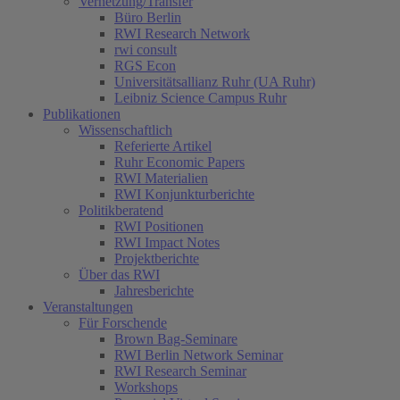
Vernetzung/Transfer
Büro Berlin
RWI Research Network
rwi consult
RGS Econ
Universitätsallianz Ruhr (UA Ruhr)
Leibniz Science Campus Ruhr
Publikationen
Wissenschaftlich
Referierte Artikel
Ruhr Economic Papers
RWI Materialien
RWI Konjunkturberichte
Politikberatend
RWI Positionen
RWI Impact Notes
Projektberichte
Über das RWI
Jahresberichte
Veranstaltungen
Für Forschende
Brown Bag-Seminare
RWI Berlin Network Seminar
RWI Research Seminar
Workshops