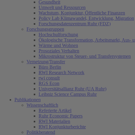
Gesundheit
Umwelt und Ressourcen
Wachstum, Konjunktur, Öffentliche Finanzen
Policy Lab Klimawandel, Entwicklung, Migration
Forschungsdatenzentrum Ruhr (FDZ)
Forschungsgruppen
Hochschulforschung
Ökologische Transformation, Arbeitsmarkt, Aus- 
Wärme und Wohnen
Prosoziales Verhalten
Mikrostruktur von Steuer- und Transfersystemen
Vernetzung/Transfer
Büro Berlin
RWI Research Network
rwi consult
RGS Econ
Universitätsallianz Ruhr (UA Ruhr)
Leibniz Science Campus Ruhr
Publikationen
Wissenschaftlich
Referierte Artikel
Ruhr Economic Papers
RWI Materialien
RWI Konjunkturberichte
Politikberatend