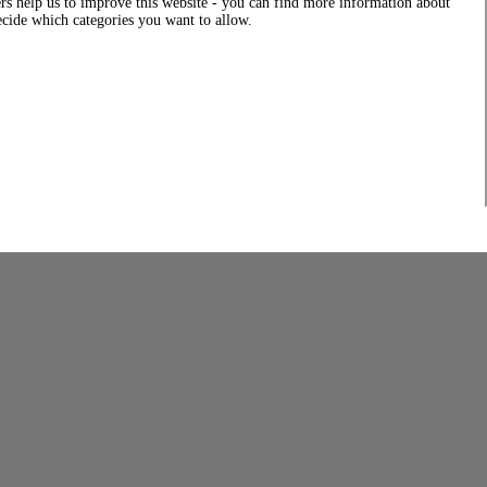
rs help us to improve this website - you can find more information about
decide which categories you want to allow.