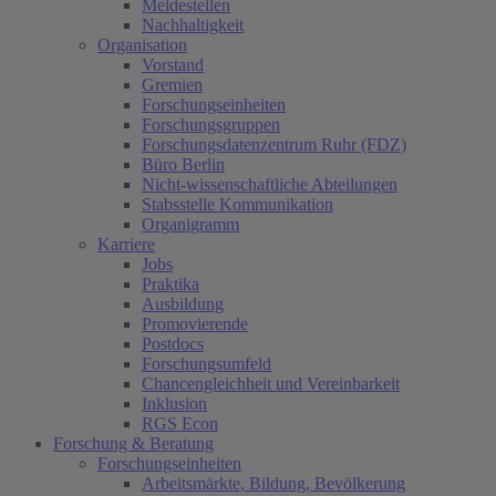
Meldestellen
Nachhaltigkeit
Organisation
Vorstand
Gremien
Forschungseinheiten
Forschungsgruppen
Forschungsdatenzentrum Ruhr (FDZ)
Büro Berlin
Nicht-wissenschaftliche Abteilungen
Stabsstelle Kommunikation
Organigramm
Karriere
Jobs
Praktika
Ausbildung
Promovierende
Postdocs
Forschungsumfeld
Chancengleichheit und Vereinbarkeit
Inklusion
RGS Econ
Forschung & Beratung
Forschungseinheiten
Arbeitsmärkte, Bildung, Bevölkerung