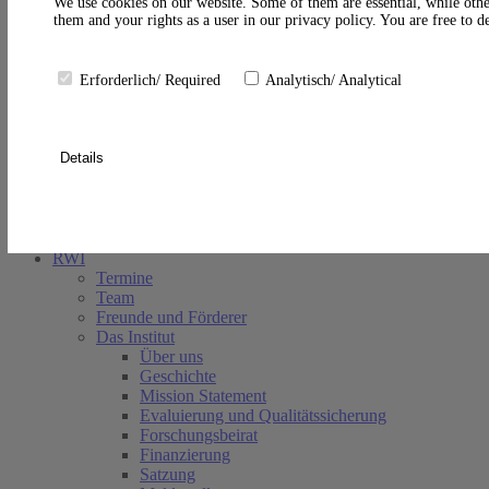
A
We use cookies on our website. Some of them are essential, while othe
them and your rights as a user in our privacy policy. You are free to 
Erforderlich/ Required
Analytisch/ Analytical
Details
Suche schließen
RWI
Termine
Team
Freunde und Förderer
Das Institut
Über uns
Geschichte
Mission Statement
Evaluierung und Qualitätssicherung
Forschungsbeirat
Finanzierung
Satzung