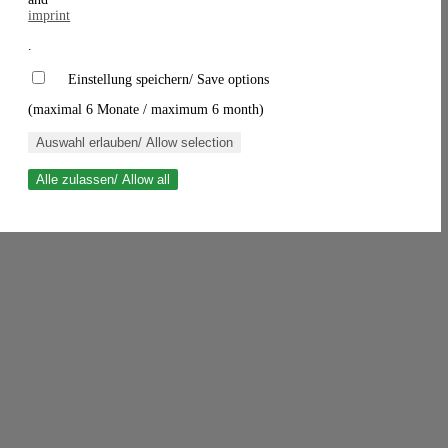
imprint
.
Einstellung speichern/ Save options
(maximal 6 Monate / maximum 6 month)
Auswahl erlauben/ Allow selection
Alle zulassen/ Allow all