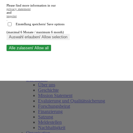
Please find more information in our
privacy statement
and
imprint
.
Einstellung speichern/ Save options
(maximal 6 Monate / maximum 6 month)
Suche schließen
Auswahl erlauben/ Allow selection
Alle zulassen/ Allow all
RWI
Termine
Team
Freunde und Förderer
Das Institut
Über uns
Geschichte
Mission Statement
Evaluierung und Qualitätssicherung
Forschungsbeirat
Finanzierung
Satzung
Meldestellen
Nachhaltigkeit
Organisation