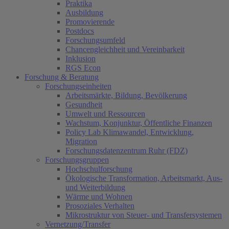
Praktika
Ausbildung
Promovierende
Postdocs
Forschungsumfeld
Chancengleichheit und Vereinbarkeit
Inklusion
RGS Econ
Forschung & Beratung
Forschungseinheiten
Arbeitsmärkte, Bildung, Bevölkerung
Gesundheit
Umwelt und Ressourcen
Wachstum, Konjunktur, Öffentliche Finanzen
Policy Lab Klimawandel, Entwicklung,
Migration
Forschungsdatenzentrum Ruhr (FDZ)
Forschungsgruppen
Hochschulforschung
Ökologische Transformation, Arbeitsmarkt, Aus-
und Weiterbildung
Wärme und Wohnen
Prosoziales Verhalten
Mikrostruktur von Steuer- und Transfersystemen
Vernetzung/Transfer