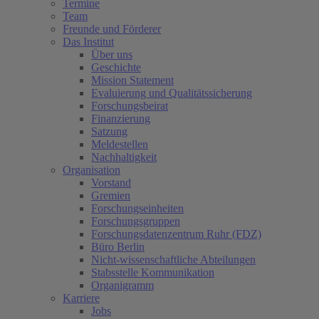
Termine
Team
Freunde und Förderer
Das Institut
Über uns
Geschichte
Mission Statement
Evaluierung und Qualitätssicherung
Forschungsbeirat
Finanzierung
Satzung
Meldestellen
Nachhaltigkeit
Organisation
Vorstand
Gremien
Forschungseinheiten
Forschungsgruppen
Forschungsdatenzentrum Ruhr (FDZ)
Büro Berlin
Nicht-wissenschaftliche Abteilungen
Stabsstelle Kommunikation
Organigramm
Karriere
Jobs