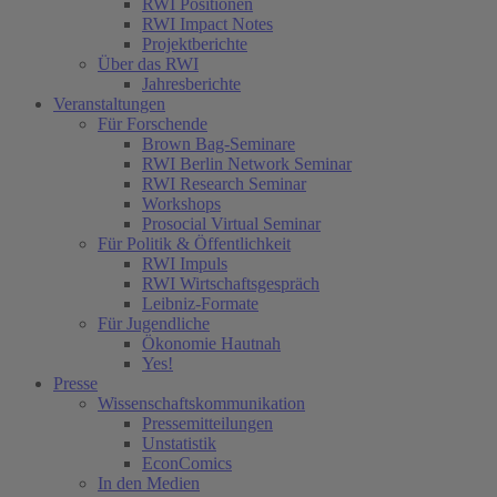
RWI Positionen
RWI Impact Notes
Projektberichte
Über das RWI
Jahresberichte
Veranstaltungen
Für Forschende
Brown Bag-Seminare
RWI Berlin Network Seminar
RWI Research Seminar
Workshops
Prosocial Virtual Seminar
Für Politik & Öffentlichkeit
RWI Impuls
RWI Wirtschaftsgespräch
Leibniz-Formate
Für Jugendliche
Ökonomie Hautnah
Yes!
Presse
Wissenschaftskommunikation
Pressemitteilungen
Unstatistik
EconComics
In den Medien