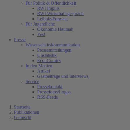
Für Politik & Öffentlichkeit
RWI Impuls
RWI Wirtschaftsgespräch
Leibniz-Formate
Für Jugendliche
Ökonomie Hautnah
Yes!
Presse
Wissenschaftskommunikation
Pressemitteilungen
Unstatistik
EconComics
In den Medien
Artikel
Gastbeiträge und Interviews
Service
Pressekontakt
Pressefotos/Logos
RSS-Feeds
Startseite
Publikationen
Gemischt