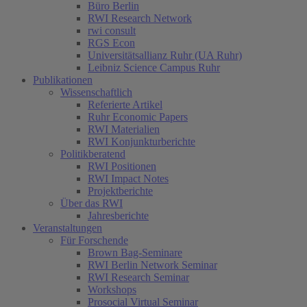
Büro Berlin
RWI Research Network
rwi consult
RGS Econ
Universitätsallianz Ruhr (UA Ruhr)
Leibniz Science Campus Ruhr
Publikationen
Wissenschaftlich
Referierte Artikel
Ruhr Economic Papers
RWI Materialien
RWI Konjunkturberichte
Politikberatend
RWI Positionen
RWI Impact Notes
Projektberichte
Über das RWI
Jahresberichte
Veranstaltungen
Für Forschende
Brown Bag-Seminare
RWI Berlin Network Seminar
RWI Research Seminar
Workshops
Prosocial Virtual Seminar