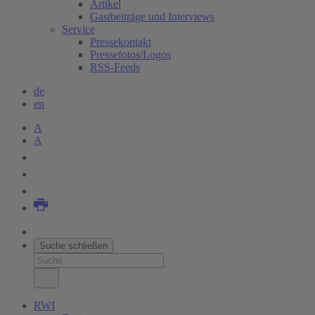
Artikel
Gastbeiträge und Interviews
Service
Pressekontakt
Pressefotos/Logos
RSS-Feeds
de
en
A
A
Suche schließen
RWI