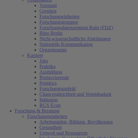
Vorstand
Gremien
Forschungseinheiten
Forschungsgruppen
Forschungsdatenzentrum Ruhr (FDZ)
Büro Berlin
Nicht-wissenschaftliche Abteilungen
Stabsstelle Kommunikation
Organigramm
Karriere
Jobs
Praktika
Ausbildung
Promovierende
Postdocs
Forschungsumfeld
Chancengleichheit und Vereinbarkeit
Inklusion
RGS Econ
Forschung & Beratung
Forschungseinheiten
Arbeitsmärkte, Bildung, Bevölkerung
Gesundheit
Umwelt und Ressourcen