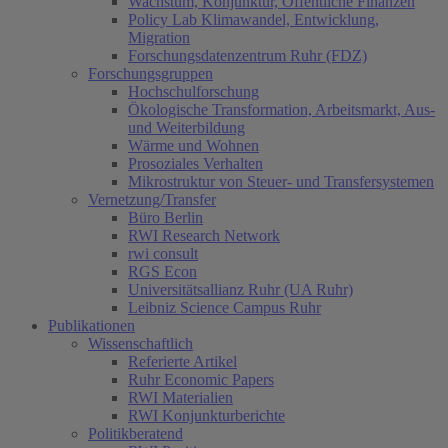
Wachstum, Konjunktur, Öffentliche Finanzen
Policy Lab Klimawandel, Entwicklung,
Migration
Forschungsdatenzentrum Ruhr (FDZ)
Forschungsgruppen
Hochschulforschung
Ökologische Transformation, Arbeitsmarkt, Aus-
und Weiterbildung
Wärme und Wohnen
Prosoziales Verhalten
Mikrostruktur von Steuer- und Transfersystemen
Vernetzung/Transfer
Büro Berlin
RWI Research Network
rwi consult
RGS Econ
Universitätsallianz Ruhr (UA Ruhr)
Leibniz Science Campus Ruhr
Publikationen
Wissenschaftlich
Referierte Artikel
Ruhr Economic Papers
RWI Materialien
RWI Konjunkturberichte
Politikberatend