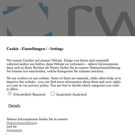
Skip
to
main
content
Cookie - Einstellungen / - Settings
Wir nutzen Cookies auf unserer Website. Einige von ihnen sind essenziell,
während andere uns helfen, diese Website zu verbessern – nähere Informationen
dazu und zu Ihren Rechten als Nutzer finden Sie in unserer Datenschutzerklärung.
Sie können frei entscheiden, welche Kategorien Sie zulassen möchten.
We use cookies on our website. Some of them are essential, while others help us to
improve this website - you can find more information about them and your rights
as a user in our privacy policy. You are free to decide which categories you want
to allow.
Erforderlich/ Required
Analytisch/ Analytical
de
Details
en
A
Weitere Informationen finden Sie in unserer
A
Datenschutzerklärung
und im
Impressum
.