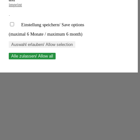
imprint
.
Einstellung speichern/ Save options
(maximal 6 Monate / maximum 6 month)
Auswahl erlauben/ Allow selection
Alle zulassen/ Allow all