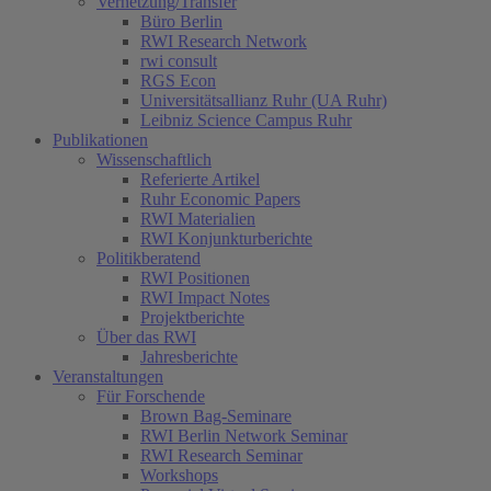
Vernetzung/Transfer
Büro Berlin
RWI Research Network
rwi consult
RGS Econ
Universitätsallianz Ruhr (UA Ruhr)
Leibniz Science Campus Ruhr
Publikationen
Wissenschaftlich
Referierte Artikel
Ruhr Economic Papers
RWI Materialien
RWI Konjunkturberichte
Politikberatend
RWI Positionen
RWI Impact Notes
Projektberichte
Über das RWI
Jahresberichte
Veranstaltungen
Für Forschende
Brown Bag-Seminare
RWI Berlin Network Seminar
RWI Research Seminar
Workshops