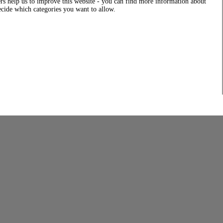
rs help us to improve this website - you can find more information about
decide which categories you want to allow.