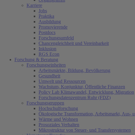
Karriere
Jobs
Praktika
Ausbildung
Promovierende
Postdocs
Forschungsumfeld
Chancengleichheit und Vereinbarkeit
Inklusion
RGS Econ
Forschung & Beratung
Forschungseinheiten
Arbeitsmärkte, Bildung, Bevölkerung
Gesundheit
Umwelt und Ressourcen
Wachstum, Konjunktur, Öffentliche Finanzen
Policy Lab Klimawandel, Entwicklung, Migration
Forschungsdatenzentrum Ruhr (FDZ)
Forschungsgruppen
Hochschulforschung
Ökologische Transformation, Arbeitsmarkt, Aus- 
Wärme und Wohnen
Prosoziales Verhalten
Mikrostruktur von Steuer- und Transfersystemen