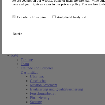
A
We use cookies on our website. Some of them are essential, while othe
them and your rights as a user in our privacy policy. You are free to 
Erforderlich/ Required
Analytisch/ Analytical
Details
Suche schließen
RWI
Termine
Team
Freunde und Förderer
Das Institut
Über uns
Geschichte
Mission Statement
Evaluierung und Qualitätssicherung
Forschungsbeirat
Finanzierung
Satzung