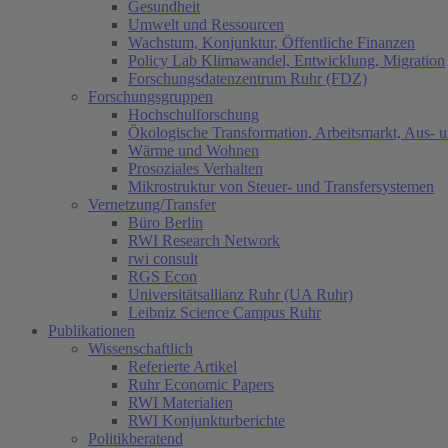
Gesundheit
Umwelt und Ressourcen
Wachstum, Konjunktur, Öffentliche Finanzen
Policy Lab Klimawandel, Entwicklung, Migration
Forschungsdatenzentrum Ruhr (FDZ)
Forschungsgruppen
Hochschulforschung
Ökologische Transformation, Arbeitsmarkt, Aus- 
Wärme und Wohnen
Prosoziales Verhalten
Mikrostruktur von Steuer- und Transfersystemen
Vernetzung/Transfer
Büro Berlin
RWI Research Network
rwi consult
RGS Econ
Universitätsallianz Ruhr (UA Ruhr)
Leibniz Science Campus Ruhr
Publikationen
Wissenschaftlich
Referierte Artikel
Ruhr Economic Papers
RWI Materialien
RWI Konjunkturberichte
Politikberatend