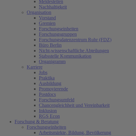
Meldestellen
Nachhaltigkeit
Organisation
Vorstand
Gremien
Forschungseinheiten
Forschungsgruppen
Forschungsdatenzentrum Ruhr (FDZ)
Büro Berlin
Nicht-wissenschaftliche Abteilungen
Stabsstelle Kommunikation
Organigramm
Karriere
Jobs
Praktika
Ausbildung
Promovierende
Postdocs
Forschungsumfeld
Chancengleichheit und Vereinbarkeit
Inklusion
RGS Econ
Forschung & Beratung
Forschungseinheiten
Arbeitsmärkte, Bildung, Bevölkerung