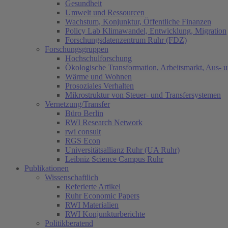
Gesundheit
Umwelt und Ressourcen
Wachstum, Konjunktur, Öffentliche Finanzen
Policy Lab Klimawandel, Entwicklung, Migration
Forschungsdatenzentrum Ruhr (FDZ)
Forschungsgruppen
Hochschulforschung
Ökologische Transformation, Arbeitsmarkt, Aus- 
Wärme und Wohnen
Prosoziales Verhalten
Mikrostruktur von Steuer- und Transfersystemen
Vernetzung/Transfer
Büro Berlin
RWI Research Network
rwi consult
RGS Econ
Universitätsallianz Ruhr (UA Ruhr)
Leibniz Science Campus Ruhr
Publikationen
Wissenschaftlich
Referierte Artikel
Ruhr Economic Papers
RWI Materialien
RWI Konjunkturberichte
Politikberatend