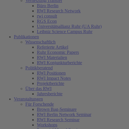
Vernetzung/Transfer
Büro Berlin
RWI Research Network
rwi consult
RGS Econ
Universitätsallianz Ruhr (UA Ruhr)
Leibniz Science Campus Ruhr
Publikationen
Wissenschaftlich
Referierte Artikel
Ruhr Economic Papers
RWI Materialien
RWI Konjunkturberichte
Politikberatend
RWI Positionen
RWI Impact Notes
Projektberichte
Über das RWI
Jahresberichte
Veranstaltungen
Für Forschende
Brown Bag-Seminare
RWI Berlin Network Seminar
RWI Research Seminar
Workshops