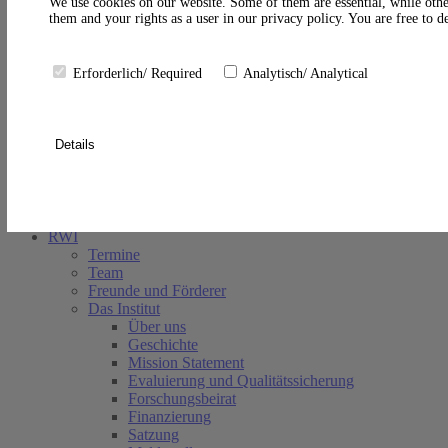
A
We use cookies on our website. Some of them are essential, while othe
them and your rights as a user in our privacy policy. You are free to 
Erforderlich/ Required
Analytisch/ Analytical
Details
Suche schließen
RWI
Termine
Team
Freunde und Förderer
Das Institut
Über uns
Geschichte
Mission Statement
Evaluierung und Qualitätssicherung
Forschungsbeirat
Finanzierung
Satzung