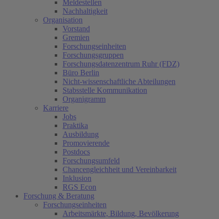
Meldestellen
Nachhaltigkeit
Organisation
Vorstand
Gremien
Forschungseinheiten
Forschungsgruppen
Forschungsdatenzentrum Ruhr (FDZ)
Büro Berlin
Nicht-wissenschaftliche Abteilungen
Stabsstelle Kommunikation
Organigramm
Karriere
Jobs
Praktika
Ausbildung
Promovierende
Postdocs
Forschungsumfeld
Chancengleichheit und Vereinbarkeit
Inklusion
RGS Econ
Forschung & Beratung
Forschungseinheiten
Arbeitsmärkte, Bildung, Bevölkerung