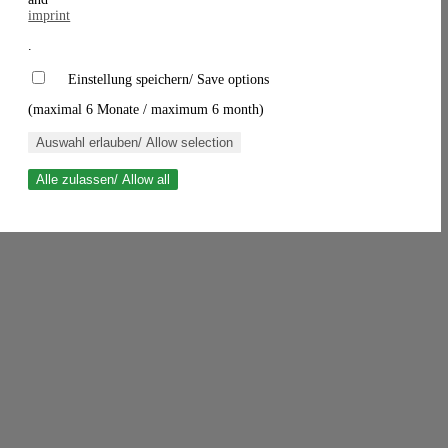
imprint
.
Einstellung speichern/ Save options
(maximal 6 Monate / maximum 6 month)
Auswahl erlauben/ Allow selection
Alle zulassen/ Allow all