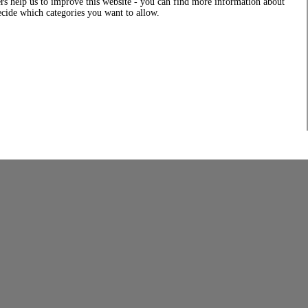
rs help us to improve this website - you can find more information about
decide which categories you want to allow.