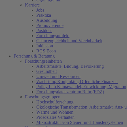
Karriere
Jobs
Praktika
Ausbildung
Promovierende
Postdocs
Forschungsumfeld
Chancengleichheit und Vereinbarkeit
Inklusion
RGS Econ
Forschung & Beratung
Forschungseinheiten
Arbeitsmärkte, Bildung, Bevölkerung
Gesundheit
Umwelt und Ressourcen
Wachstum, Konjunktur, Öffentliche Finanzen
Policy Lab Klimawandel, Entwicklung, Migration
Forschungsdatenzentrum Ruhr (FDZ)
Forschungsgruppen
Hochschulforschung
Ökologische Transformation, Arbeitsmarkt, Aus- 
Wärme und Wohnen
Prosoziales Verhalten
Mikrostruktur von Steuer- und Transfersystemen