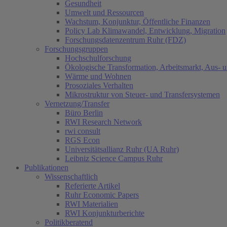
Gesundheit
Umwelt und Ressourcen
Wachstum, Konjunktur, Öffentliche Finanzen
Policy Lab Klimawandel, Entwicklung, Migration
Forschungsdatenzentrum Ruhr (FDZ)
Forschungsgruppen
Hochschulforschung
Ökologische Transformation, Arbeitsmarkt, Aus- 
Wärme und Wohnen
Prosoziales Verhalten
Mikrostruktur von Steuer- und Transfersystemen
Vernetzung/Transfer
Büro Berlin
RWI Research Network
rwi consult
RGS Econ
Universitätsallianz Ruhr (UA Ruhr)
Leibniz Science Campus Ruhr
Publikationen
Wissenschaftlich
Referierte Artikel
Ruhr Economic Papers
RWI Materialien
RWI Konjunkturberichte
Politikberatend