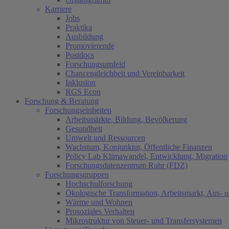
Karriere
Jobs
Praktika
Ausbildung
Promovierende
Postdocs
Forschungsumfeld
Chancengleichheit und Vereinbarkeit
Inklusion
RGS Econ
Forschung & Beratung
Forschungseinheiten
Arbeitsmärkte, Bildung, Bevölkerung
Gesundheit
Umwelt und Ressourcen
Wachstum, Konjunktur, Öffentliche Finanzen
Policy Lab Klimawandel, Entwicklung, Migration
Forschungsdatenzentrum Ruhr (FDZ)
Forschungsgruppen
Hochschulforschung
Ökologische Transformation, Arbeitsmarkt, Aus- 
Wärme und Wohnen
Prosoziales Verhalten
Mikrostruktur von Steuer- und Transfersystemen