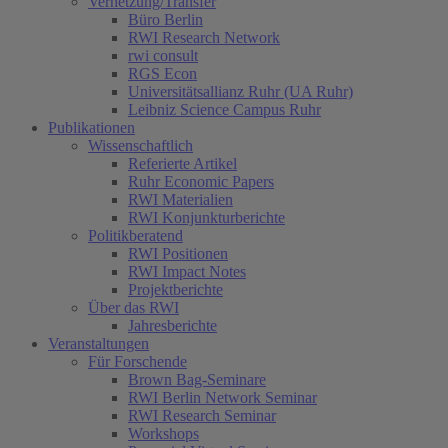
Vernetzung/Transfer
Büro Berlin
RWI Research Network
rwi consult
RGS Econ
Universitätsallianz Ruhr (UA Ruhr)
Leibniz Science Campus Ruhr
Publikationen
Wissenschaftlich
Referierte Artikel
Ruhr Economic Papers
RWI Materialien
RWI Konjunkturberichte
Politikberatend
RWI Positionen
RWI Impact Notes
Projektberichte
Über das RWI
Jahresberichte
Veranstaltungen
Für Forschende
Brown Bag-Seminare
RWI Berlin Network Seminar
RWI Research Seminar
Workshops