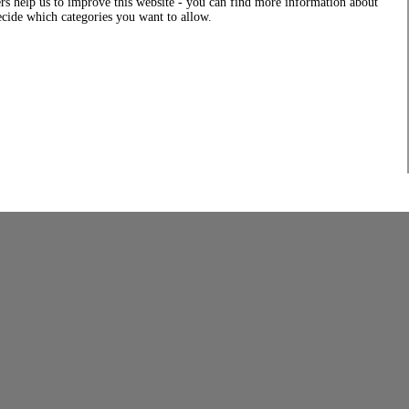
rs help us to improve this website - you can find more information about
decide which categories you want to allow.