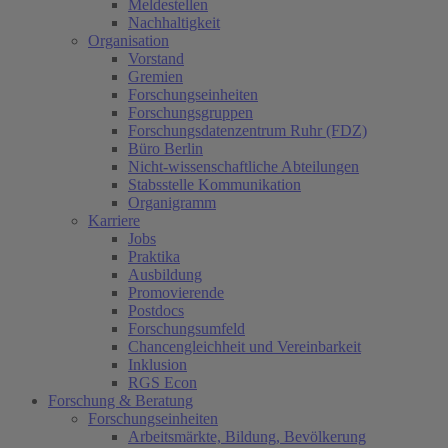
Meldestellen
Nachhaltigkeit
Organisation
Vorstand
Gremien
Forschungseinheiten
Forschungsgruppen
Forschungsdatenzentrum Ruhr (FDZ)
Büro Berlin
Nicht-wissenschaftliche Abteilungen
Stabsstelle Kommunikation
Organigramm
Karriere
Jobs
Praktika
Ausbildung
Promovierende
Postdocs
Forschungsumfeld
Chancengleichheit und Vereinbarkeit
Inklusion
RGS Econ
Forschung & Beratung
Forschungseinheiten
Arbeitsmärkte, Bildung, Bevölkerung