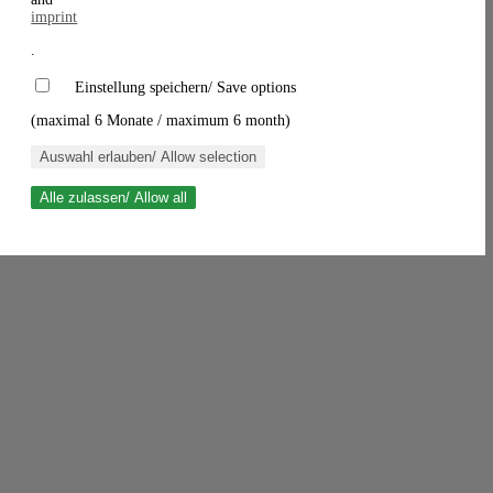
imprint
.
Einstellung speichern/ Save options
(maximal 6 Monate / maximum 6 month)
Auswahl erlauben/ Allow selection
Alle zulassen/ Allow all