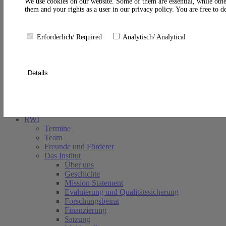
A
We use cookies on our website. Some of them are essential, while othe
them and your rights as a user in our privacy policy. You are free to 
Erforderlich/ Required
Analytisch/ Analytical
Details
Suche schließen
RWI
Termine
Team
Freunde und Förderer
Das Institut
Über uns
Geschichte
Mission Statement
Evaluierung und Qualitätssicherung
Forschungsbeirat
Finanzierung
Satzung