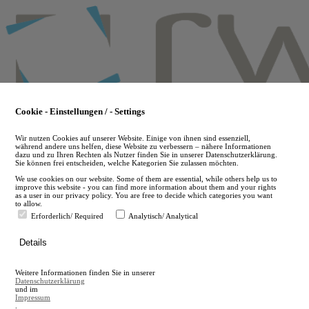
Skip
to
main
content
Cookie - Einstellungen / - Settings
Wir nutzen Cookies auf unserer Website. Einige von ihnen sind essenziell,
während andere uns helfen, diese Website zu verbessern – nähere Informationen
dazu und zu Ihren Rechten als Nutzer finden Sie in unserer Datenschutzerklärung.
Sie können frei entscheiden, welche Kategorien Sie zulassen möchten.
We use cookies on our website. Some of them are essential, while others help us to
improve this website - you can find more information about them and your rights
as a user in our privacy policy. You are free to decide which categories you want
to allow.
Erforderlich/ Required
Analytisch/ Analytical
de
Details
en
A
Weitere Informationen finden Sie in unserer
A
Datenschutzerklärung
und im
Impressum
.