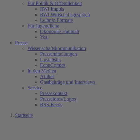
Für Politik & Öffentlichkeit
RWI Impuls
RWI Wirtschaftsgespräch
Leibniz-Formate
Für Jugendliche
Ökonomie Hautnah
Yes!
Presse
Wissenschaftskommunikation
Pressemitteilungen
Unstatistik
EconComics
In den Medien
Artikel
Gastbeiträge und Interviews
Service
Pressekontakt
Pressefotos/Logos
RSS-Feeds
Startseite