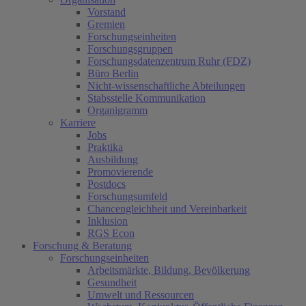
Vorstand
Gremien
Forschungseinheiten
Forschungsgruppen
Forschungsdatenzentrum Ruhr (FDZ)
Büro Berlin
Nicht-wissenschaftliche Abteilungen
Stabsstelle Kommunikation
Organigramm
Karriere
Jobs
Praktika
Ausbildung
Promovierende
Postdocs
Forschungsumfeld
Chancengleichheit und Vereinbarkeit
Inklusion
RGS Econ
Forschung & Beratung
Forschungseinheiten
Arbeitsmärkte, Bildung, Bevölkerung
Gesundheit
Umwelt und Ressourcen