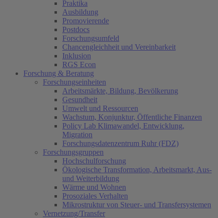
Praktika
Ausbildung
Promovierende
Postdocs
Forschungsumfeld
Chancengleichheit und Vereinbarkeit
Inklusion
RGS Econ
Forschung & Beratung
Forschungseinheiten
Arbeitsmärkte, Bildung, Bevölkerung
Gesundheit
Umwelt und Ressourcen
Wachstum, Konjunktur, Öffentliche Finanzen
Policy Lab Klimawandel, Entwicklung,
Migration
Forschungsdatenzentrum Ruhr (FDZ)
Forschungsgruppen
Hochschulforschung
Ökologische Transformation, Arbeitsmarkt, Aus-
und Weiterbildung
Wärme und Wohnen
Prosoziales Verhalten
Mikrostruktur von Steuer- und Transfersystemen
Vernetzung/Transfer