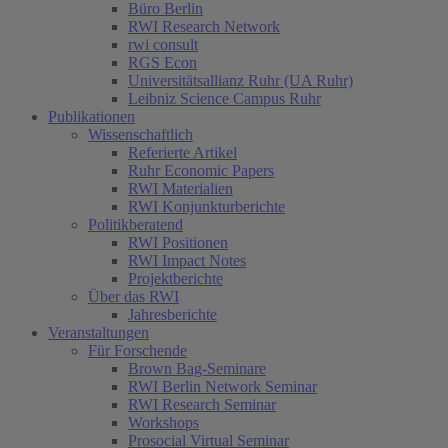
Büro Berlin
RWI Research Network
rwi consult
RGS Econ
Universitätsallianz Ruhr (UA Ruhr)
Leibniz Science Campus Ruhr
Publikationen
Wissenschaftlich
Referierte Artikel
Ruhr Economic Papers
RWI Materialien
RWI Konjunkturberichte
Politikberatend
RWI Positionen
RWI Impact Notes
Projektberichte
Über das RWI
Jahresberichte
Veranstaltungen
Für Forschende
Brown Bag-Seminare
RWI Berlin Network Seminar
RWI Research Seminar
Workshops
Prosocial Virtual Seminar