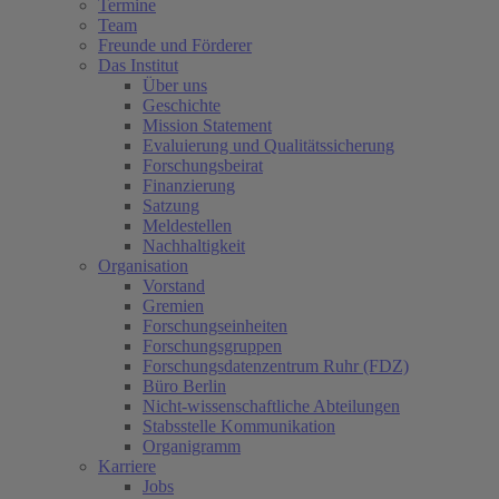
Termine
Team
Freunde und Förderer
Das Institut
Über uns
Geschichte
Mission Statement
Evaluierung und Qualitätssicherung
Forschungsbeirat
Finanzierung
Satzung
Meldestellen
Nachhaltigkeit
Organisation
Vorstand
Gremien
Forschungseinheiten
Forschungsgruppen
Forschungsdatenzentrum Ruhr (FDZ)
Büro Berlin
Nicht-wissenschaftliche Abteilungen
Stabsstelle Kommunikation
Organigramm
Karriere
Jobs