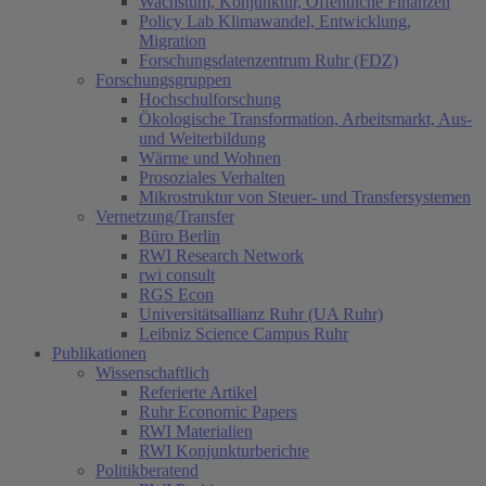
Wachstum, Konjunktur, Öffentliche Finanzen
Policy Lab Klimawandel, Entwicklung,
Migration
Forschungsdatenzentrum Ruhr (FDZ)
Forschungsgruppen
Hochschulforschung
Ökologische Transformation, Arbeitsmarkt, Aus-
und Weiterbildung
Wärme und Wohnen
Prosoziales Verhalten
Mikrostruktur von Steuer- und Transfersystemen
Vernetzung/Transfer
Büro Berlin
RWI Research Network
rwi consult
RGS Econ
Universitätsallianz Ruhr (UA Ruhr)
Leibniz Science Campus Ruhr
Publikationen
Wissenschaftlich
Referierte Artikel
Ruhr Economic Papers
RWI Materialien
RWI Konjunkturberichte
Politikberatend