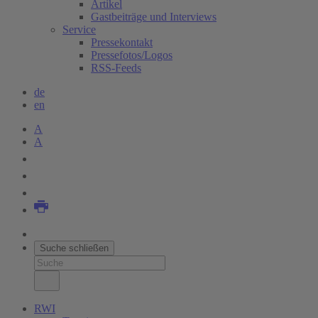
Artikel
Gastbeiträge und Interviews
Service
Pressekontakt
Pressefotos/Logos
RSS-Feeds
de
en
A
A
Suche schließen
RWI