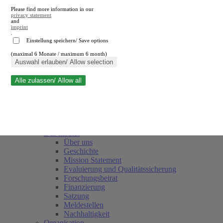
Please find more information in our
privacy statement
and
imprint
.
Einstellung speichern/ Save options
(maximal 6 Monate / maximum 6 month)
Suche schließen
Auswahl erlauben/ Allow selection
Alle zulassen/ Allow all
RWI
Termine
Team
Freunde und Förderer
Das Institut
Über uns
Geschichte
Mission Statement
Evaluierung und Qualitätssicherung
Forschungsbeirat
Finanzierung
Satzung
Meldestellen
Nachhaltigkeit
Organisation