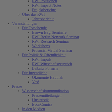
RWI Positionen
RWI Impact Notes
Projektberichte
Über das RWI
Jahresberichte
Veranstaltungen
Für Forschende
Brown Bag-Seminare
RWI Berlin Network Seminar
RWI Research Seminar
Workshops
Prosocial Virtual Seminar
Für Politik & Öffentlichkeit
RWI Impuls
RWI Wirtschaftsgespräch
Leibniz-Formate
Für Jugendliche
Ökonomie Hautnah
Yes!
Presse
Wissenschaftskommunikation
Pressemitteilungen
Unstatistik
EconComics
In den Medien