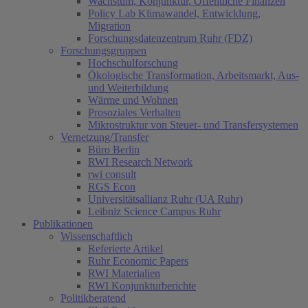
Wachstum, Konjunktur, Öffentliche Finanzen
Policy Lab Klimawandel, Entwicklung,
Migration
Forschungsdatenzentrum Ruhr (FDZ)
Forschungsgruppen
Hochschulforschung
Ökologische Transformation, Arbeitsmarkt, Aus-
und Weiterbildung
Wärme und Wohnen
Prosoziales Verhalten
Mikrostruktur von Steuer- und Transfersystemen
Vernetzung/Transfer
Büro Berlin
RWI Research Network
rwi consult
RGS Econ
Universitätsallianz Ruhr (UA Ruhr)
Leibniz Science Campus Ruhr
Publikationen
Wissenschaftlich
Referierte Artikel
Ruhr Economic Papers
RWI Materialien
RWI Konjunkturberichte
Politikberatend