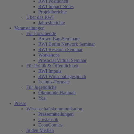
RWI Positionen
RWI Impact Notes
Projektberichte
Über das RWI
Jahresberichte
Veranstaltungen
Für Forschende
Brown Bag-Seminare
RWI Berlin Network Seminar
RWI Research Seminar
Workshops
Prosocial Virtual Seminar
Für Politik & Öffentlichkeit
RWI Impuls
RWI Wirtschaftsgespräch
Leibniz-Formate
Für Jugendliche
Ökonomie Hautnah
Yes!
Presse
Wissenschaftskommunikation
Pressemitteilungen
Unstatistik
EconComics
In den Medien