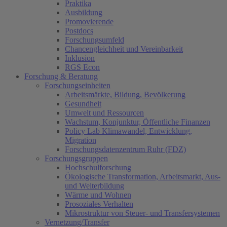
Praktika
Ausbildung
Promovierende
Postdocs
Forschungsumfeld
Chancengleichheit und Vereinbarkeit
Inklusion
RGS Econ
Forschung & Beratung
Forschungseinheiten
Arbeitsmärkte, Bildung, Bevölkerung
Gesundheit
Umwelt und Ressourcen
Wachstum, Konjunktur, Öffentliche Finanzen
Policy Lab Klimawandel, Entwicklung,
Migration
Forschungsdatenzentrum Ruhr (FDZ)
Forschungsgruppen
Hochschulforschung
Ökologische Transformation, Arbeitsmarkt, Aus-
und Weiterbildung
Wärme und Wohnen
Prosoziales Verhalten
Mikrostruktur von Steuer- und Transfersystemen
Vernetzung/Transfer