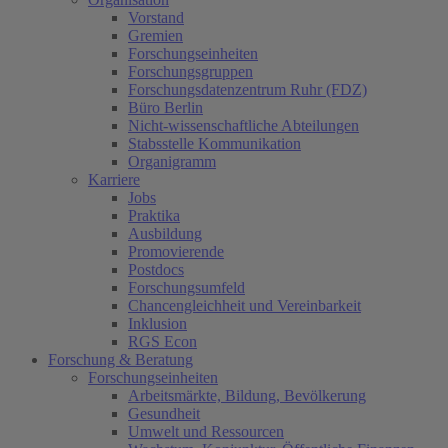
Vorstand
Gremien
Forschungseinheiten
Forschungsgruppen
Forschungsdatenzentrum Ruhr (FDZ)
Büro Berlin
Nicht-wissenschaftliche Abteilungen
Stabsstelle Kommunikation
Organigramm
Karriere
Jobs
Praktika
Ausbildung
Promovierende
Postdocs
Forschungsumfeld
Chancengleichheit und Vereinbarkeit
Inklusion
RGS Econ
Forschung & Beratung
Forschungseinheiten
Arbeitsmärkte, Bildung, Bevölkerung
Gesundheit
Umwelt und Ressourcen