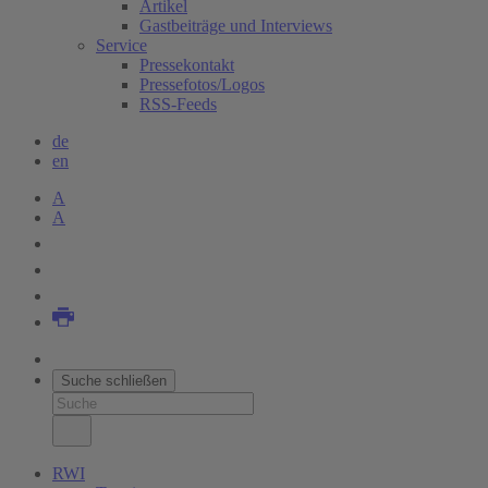
Artikel
Gastbeiträge und Interviews
Service
Pressekontakt
Pressefotos/Logos
RSS-Feeds
de
en
A
A
Suche schließen
RWI