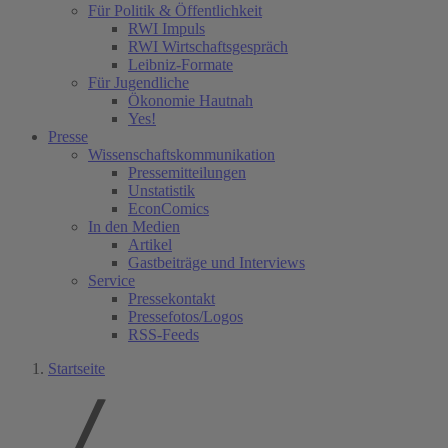
Für Politik & Öffentlichkeit
RWI Impuls
RWI Wirtschaftsgespräch
Leibniz-Formate
Für Jugendliche
Ökonomie Hautnah
Yes!
Presse
Wissenschaftskommunikation
Pressemitteilungen
Unstatistik
EconComics
In den Medien
Artikel
Gastbeiträge und Interviews
Service
Pressekontakt
Pressefotos/Logos
RSS-Feeds
Startseite