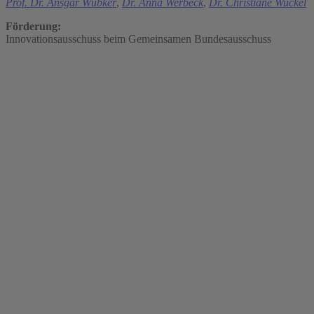
Prof. Dr. Ansgar Wübker
,
Dr. Anna Werbeck
,
Dr. Christiane Wuckel
Förderung:
Innovationsausschuss beim Gemeinsamen Bundesausschuss