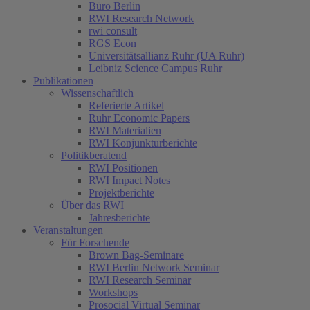
Büro Berlin
RWI Research Network
rwi consult
RGS Econ
Universitätsallianz Ruhr (UA Ruhr)
Leibniz Science Campus Ruhr
Publikationen
Wissenschaftlich
Referierte Artikel
Ruhr Economic Papers
RWI Materialien
RWI Konjunkturberichte
Politikberatend
RWI Positionen
RWI Impact Notes
Projektberichte
Über das RWI
Jahresberichte
Veranstaltungen
Für Forschende
Brown Bag-Seminare
RWI Berlin Network Seminar
RWI Research Seminar
Workshops
Prosocial Virtual Seminar