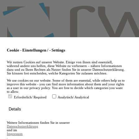
Skip
to
main
content
Cookie - Einstellungen / - Settings
Wir nutzen Cookies auf unserer Website. Einige von ihnen sind essenziell,
während andere uns helfen, diese Website zu verbessern – nähere Informationen
dazu und zu Ihren Rechten als Nutzer finden Sie in unserer Datenschutzerklärung.
Sie können frei entscheiden, welche Kategorien Sie zulassen möchten.
We use cookies on our website. Some of them are essential, while others help us to
improve this website - you can find more information about them and your rights
as a user in our privacy policy. You are free to decide which categories you want
to allow.
Erforderlich/ Required
Analytisch/ Analytical
de
Details
en
A
Weitere Informationen finden Sie in unserer
A
Datenschutzerklärung
und im
Impressum
.