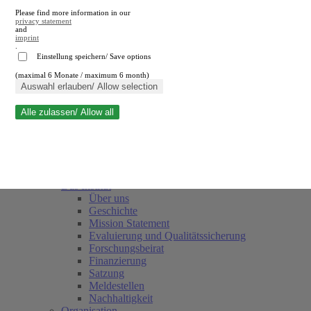
Please find more information in our
privacy statement
and
imprint
.
Einstellung speichern/ Save options
(maximal 6 Monate / maximum 6 month)
Suche schließen
Auswahl erlauben/ Allow selection
Alle zulassen/ Allow all
RWI
Termine
Team
Freunde und Förderer
Das Institut
Über uns
Geschichte
Mission Statement
Evaluierung und Qualitätssicherung
Forschungsbeirat
Finanzierung
Satzung
Meldestellen
Nachhaltigkeit
Organisation