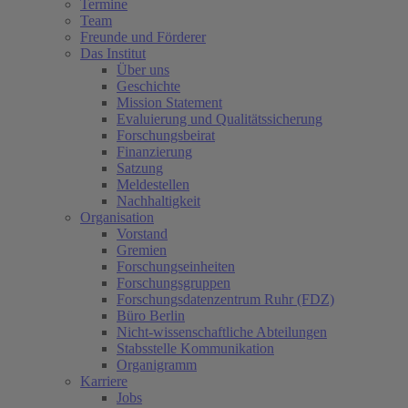
Termine
Team
Freunde und Förderer
Das Institut
Über uns
Geschichte
Mission Statement
Evaluierung und Qualitätssicherung
Forschungsbeirat
Finanzierung
Satzung
Meldestellen
Nachhaltigkeit
Organisation
Vorstand
Gremien
Forschungseinheiten
Forschungsgruppen
Forschungsdatenzentrum Ruhr (FDZ)
Büro Berlin
Nicht-wissenschaftliche Abteilungen
Stabsstelle Kommunikation
Organigramm
Karriere
Jobs