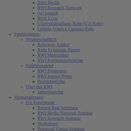
Büro Berlin
RWI Research Network
rwi consult
RGS Econ
Universitätsallianz Ruhr (UA Ruhr)
Leibniz Science Campus Ruhr
Publikationen
Wissenschaftlich
Referierte Artikel
Ruhr Economic Papers
RWI Materialien
RWI Konjunkturberichte
Politikberatend
RWI Positionen
RWI Impact Notes
Projektberichte
Über das RWI
Jahresberichte
Veranstaltungen
Für Forschende
Brown Bag-Seminare
RWI Berlin Network Seminar
RWI Research Seminar
Workshops
Prosocial Virtual Seminar