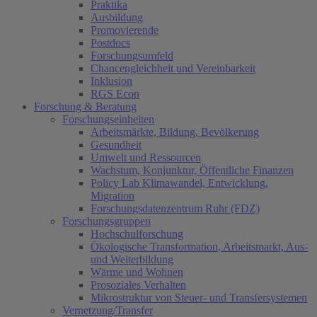
Praktika
Ausbildung
Promovierende
Postdocs
Forschungsumfeld
Chancengleichheit und Vereinbarkeit
Inklusion
RGS Econ
Forschung & Beratung
Forschungseinheiten
Arbeitsmärkte, Bildung, Bevölkerung
Gesundheit
Umwelt und Ressourcen
Wachstum, Konjunktur, Öffentliche Finanzen
Policy Lab Klimawandel, Entwicklung,
Migration
Forschungsdatenzentrum Ruhr (FDZ)
Forschungsgruppen
Hochschulforschung
Ökologische Transformation, Arbeitsmarkt, Aus-
und Weiterbildung
Wärme und Wohnen
Prosoziales Verhalten
Mikrostruktur von Steuer- und Transfersystemen
Vernetzung/Transfer