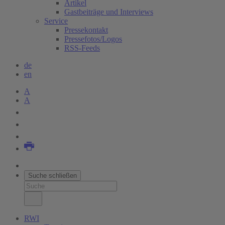
Artikel
Gastbeiträge und Interviews
Service
Pressekontakt
Pressefotos/Logos
RSS-Feeds
de
en
A
A
Suche schließen
RWI