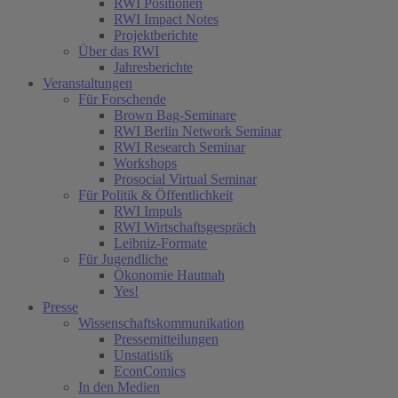
RWI Positionen
RWI Impact Notes
Projektberichte
Über das RWI
Jahresberichte
Veranstaltungen
Für Forschende
Brown Bag-Seminare
RWI Berlin Network Seminar
RWI Research Seminar
Workshops
Prosocial Virtual Seminar
Für Politik & Öffentlichkeit
RWI Impuls
RWI Wirtschaftsgespräch
Leibniz-Formate
Für Jugendliche
Ökonomie Hautnah
Yes!
Presse
Wissenschaftskommunikation
Pressemitteilungen
Unstatistik
EconComics
In den Medien