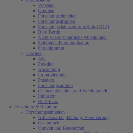
Vorstand
Gremien
Forschungseinheiten
Forschungsgruppen
Forschungsdatenzentrum Ruhr (FDZ)
Büro Berlin
Nicht-wissenschaftliche Abteilungen
Stabsstelle Kommunikation
Organigramm
Karriere
Jobs
Praktika
Ausbildung
Promovierende
Postdocs
Forschungsumfeld
Chancengleichheit und Vereinbarkeit
Inklusion
RGS Econ
Forschung & Beratung
Forschungseinheiten
Arbeitsmärkte, Bildung, Bevölkerung
Gesundheit
Umwelt und Ressourcen