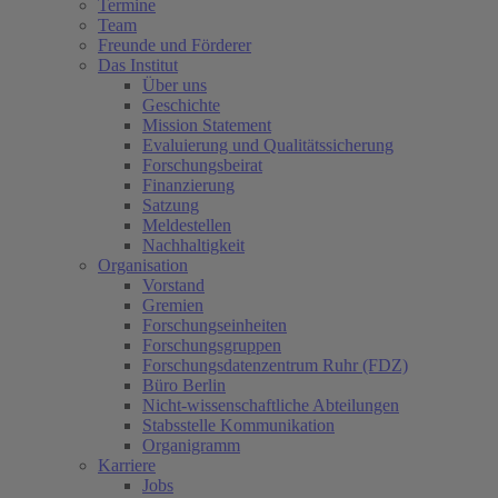
Termine
Team
Freunde und Förderer
Das Institut
Über uns
Geschichte
Mission Statement
Evaluierung und Qualitätssicherung
Forschungsbeirat
Finanzierung
Satzung
Meldestellen
Nachhaltigkeit
Organisation
Vorstand
Gremien
Forschungseinheiten
Forschungsgruppen
Forschungsdatenzentrum Ruhr (FDZ)
Büro Berlin
Nicht-wissenschaftliche Abteilungen
Stabsstelle Kommunikation
Organigramm
Karriere
Jobs