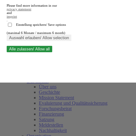
Please find more information in our
privacy statement
and
imprint
.
Einstellung speichern/ Save options
(maximal 6 Monate / maximum 6 month)
Suche schließen
Auswahl erlauben/ Allow selection
Alle zulassen/ Allow all
RWI
Termine
Team
Freunde und Förderer
Das Institut
Über uns
Geschichte
Mission Statement
Evaluierung und Qualitätssicherung
Forschungsbeirat
Finanzierung
Satzung
Meldestellen
Nachhaltigkeit
Organisation