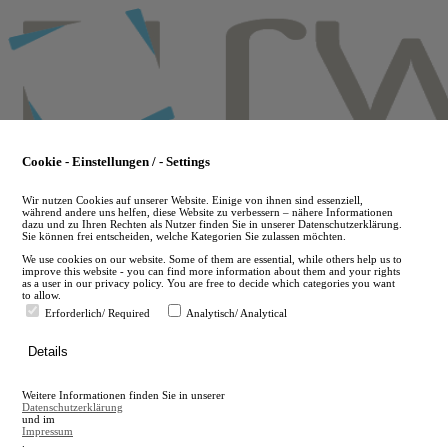
Skip
to
main
content
Cookie - Einstellungen / - Settings
Wir nutzen Cookies auf unserer Website. Einige von ihnen sind essenziell,
während andere uns helfen, diese Website zu verbessern – nähere Informationen
dazu und zu Ihren Rechten als Nutzer finden Sie in unserer Datenschutzerklärung.
Sie können frei entscheiden, welche Kategorien Sie zulassen möchten.
We use cookies on our website. Some of them are essential, while others help us to
improve this website - you can find more information about them and your rights
as a user in our privacy policy. You are free to decide which categories you want
to allow.
Erforderlich/ Required
Analytisch/ Analytical
de
Details
en
A
Weitere Informationen finden Sie in unserer
A
Datenschutzerklärung
und im
Impressum
.