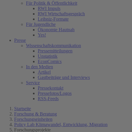
Für Politik & Öffentlichkeit
RWI Impuls
RWI Wirtschaftsgespräch
Leibniz-Formate
Für Jugendliche
Ökonomie Hautnah
Yes!
Presse
Wissenschaftskommunikation
Pressemitteilungen
Unstatistik
EconComics
In den Medien
Artikel
Gastbeiträge und Interviews
Service
Pressekontakt
Pressefotos/Logos
RSS-Feeds
Startseite
Forschung & Beratung
Forschungseinheiten
Policy Lab Klimawandel, Entwicklung, Migration
Forschungsprojekte