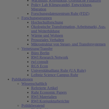
Wachstum, Konjunktur, Öffentliche Finanzen
Policy Lab Klimawandel, Entwicklung,
Migration
Forschungsdatenzentrum Ruhr (FDZ)
Forschungsgruppen
Hochschulforschung
Ökologische Transformation, Arbeitsmarkt, Aus-
und Weiterbildung
Wärme und Wohnen
Prosoziales Verhalten
Mikrostruktur von Steuer- und Transfersystemen
Vernetzung/Transfer
Büro Berlin
RWI Research Network
rwi consult
RGS Econ
Universitätsallianz Ruhr (UA Ruhr)
Leibniz Science Campus Ruhr
Publikationen
Wissenschaftlich
Referierte Artikel
Ruhr Economic Papers
RWI Materialien
RWI Konjunkturberichte
Politikberatend