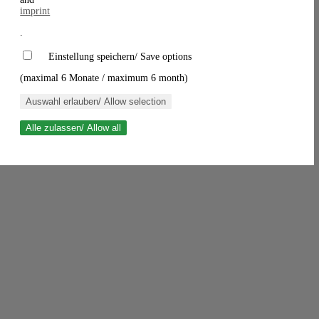
imprint
.
Einstellung speichern/ Save options
(maximal 6 Monate / maximum 6 month)
Auswahl erlauben/ Allow selection
Alle zulassen/ Allow all