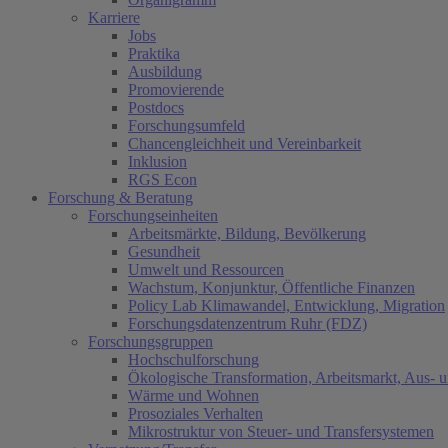
Karriere
Jobs
Praktika
Ausbildung
Promovierende
Postdocs
Forschungsumfeld
Chancengleichheit und Vereinbarkeit
Inklusion
RGS Econ
Forschung & Beratung
Forschungseinheiten
Arbeitsmärkte, Bildung, Bevölkerung
Gesundheit
Umwelt und Ressourcen
Wachstum, Konjunktur, Öffentliche Finanzen
Policy Lab Klimawandel, Entwicklung, Migration
Forschungsdatenzentrum Ruhr (FDZ)
Forschungsgruppen
Hochschulforschung
Ökologische Transformation, Arbeitsmarkt, Aus- 
Wärme und Wohnen
Prosoziales Verhalten
Mikrostruktur von Steuer- und Transfersystemen