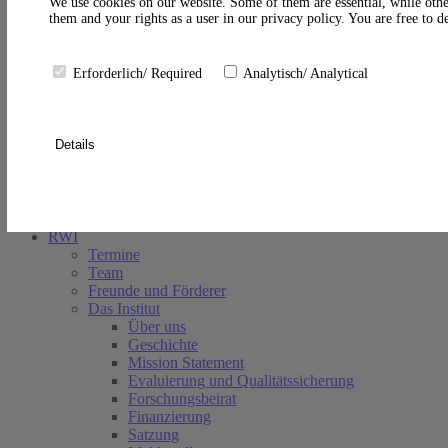
A
We use cookies on our website. Some of them are essential, while othe
them and your rights as a user in our privacy policy. You are free to 
Erforderlich/ Required
Analytisch/ Analytical
Details
Suche schließen
RWI
Termine
Team
Freunde und Förderer
Das Institut
Über uns
Geschichte
Mission Statement
Evaluierung und Qualitätssicherung
Forschungsbeirat
Finanzierung
Satzung