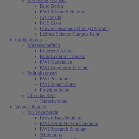
Vernetzung/Transfer
Büro Berlin
RWI Research Network
rwi consult
RGS Econ
Universitätsallianz Ruhr (UA Ruhr)
Leibniz Science Campus Ruhr
Publikationen
Wissenschaftlich
Referierte Artikel
Ruhr Economic Papers
RWI Materialien
RWI Konjunkturberichte
Politikberatend
RWI Positionen
RWI Impact Notes
Projektberichte
Über das RWI
Jahresberichte
Veranstaltungen
Für Forschende
Brown Bag-Seminare
RWI Berlin Network Seminar
RWI Research Seminar
Workshops