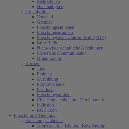
Meldestellen
Nachhaltigkeit
Organisation
Vorstand
Gremien
Forschungseinheiten
Forschungsgruppen
Forschungsdatenzentrum Ruhr (FDZ)
Büro Berlin
Nicht-wissenschaftliche Abteilungen
Stabsstelle Kommunikation
Organigramm
Karriere
Jobs
Praktika
Ausbildung
Promovierende
Postdocs
Forschungsumfeld
Chancengleichheit und Vereinbarkeit
Inklusion
RGS Econ
Forschung & Beratung
Forschungseinheiten
Arbeitsmärkte, Bildung, Bevölkerung