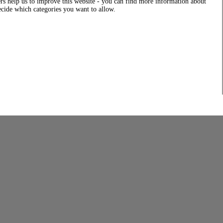
rs help us to improve this website - you can find more information about
decide which categories you want to allow.