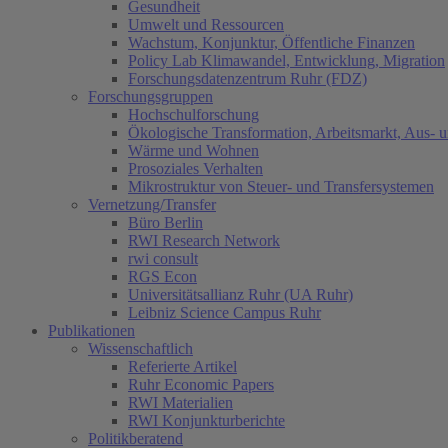
Gesundheit
Umwelt und Ressourcen
Wachstum, Konjunktur, Öffentliche Finanzen
Policy Lab Klimawandel, Entwicklung, Migration
Forschungsdatenzentrum Ruhr (FDZ)
Forschungsgruppen
Hochschulforschung
Ökologische Transformation, Arbeitsmarkt, Aus- 
Wärme und Wohnen
Prosoziales Verhalten
Mikrostruktur von Steuer- und Transfersystemen
Vernetzung/Transfer
Büro Berlin
RWI Research Network
rwi consult
RGS Econ
Universitätsallianz Ruhr (UA Ruhr)
Leibniz Science Campus Ruhr
Publikationen
Wissenschaftlich
Referierte Artikel
Ruhr Economic Papers
RWI Materialien
RWI Konjunkturberichte
Politikberatend