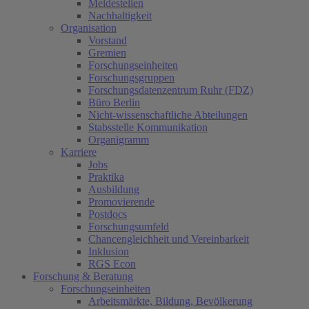
Meldestellen
Nachhaltigkeit
Organisation
Vorstand
Gremien
Forschungseinheiten
Forschungsgruppen
Forschungsdatenzentrum Ruhr (FDZ)
Büro Berlin
Nicht-wissenschaftliche Abteilungen
Stabsstelle Kommunikation
Organigramm
Karriere
Jobs
Praktika
Ausbildung
Promovierende
Postdocs
Forschungsumfeld
Chancengleichheit und Vereinbarkeit
Inklusion
RGS Econ
Forschung & Beratung
Forschungseinheiten
Arbeitsmärkte, Bildung, Bevölkerung