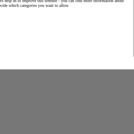
rs help us to improve this website - you can find more information about
decide which categories you want to allow.