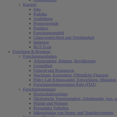
Karriere
Jobs
Praktika
Ausbildung
Promovierende
Postdocs
Forschungsumfeld
Chancengleichheit und Vereinbarkeit
Inklusion
RGS Econ
Forschung & Beratung
Forschungseinheiten
Arbeitsmärkte, Bildung, Bevölkerung
Gesundheit
Umwelt und Ressourcen
Wachstum, Konjunktur, Öffentliche Finanzen
Policy Lab Klimawandel, Entwicklung, Migration
Forschungsdatenzentrum Ruhr (FDZ)
Forschungsgruppen
Hochschulforschung
Ökologische Transformation, Arbeitsmarkt, Aus- 
Wärme und Wohnen
Prosoziales Verhalten
Mikrostruktur von Steuer- und Transfersystemen