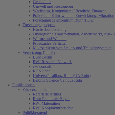
Gesundheit
Umwelt und Ressourcen
Wachstum, Konjunktur, Öffentliche Finanzen
Policy Lab Klimawandel, Entwicklung, Migration
Forschungsdatenzentrum Ruhr (FDZ)
Forschungsgruppen
Hochschulforschung
Ökologische Transformation, Arbeitsmarkt, Aus- 
Wärme und Wohnen
Prosoziales Verhalten
Mikrostruktur von Steuer- und Transfersystemen
Vernetzung/Transfer
Büro Berlin
RWI Research Network
rwi consult
RGS Econ
Universitätsallianz Ruhr (UA Ruhr)
Leibniz Science Campus Ruhr
Publikationen
Wissenschaftlich
Referierte Artikel
Ruhr Economic Papers
RWI Materialien
RWI Konjunkturberichte
Politikberatend