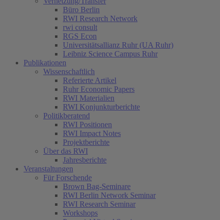
Vernetzung/Transfer
Büro Berlin
RWI Research Network
rwi consult
RGS Econ
Universitätsallianz Ruhr (UA Ruhr)
Leibniz Science Campus Ruhr
Publikationen
Wissenschaftlich
Referierte Artikel
Ruhr Economic Papers
RWI Materialien
RWI Konjunkturberichte
Politikberatend
RWI Positionen
RWI Impact Notes
Projektberichte
Über das RWI
Jahresberichte
Veranstaltungen
Für Forschende
Brown Bag-Seminare
RWI Berlin Network Seminar
RWI Research Seminar
Workshops