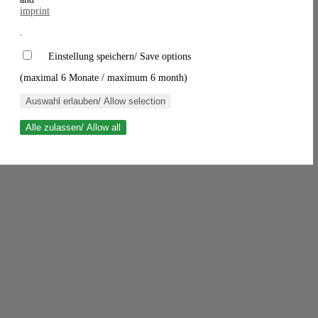
imprint
.
Einstellung speichern/ Save options
(maximal 6 Monate / maximum 6 month)
Auswahl erlauben/ Allow selection
Alle zulassen/ Allow all