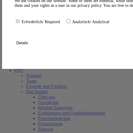
A
We use cookies on our website. Some of them are essential, while othe
them and your rights as a user in our privacy policy. You are free to 
Erforderlich/ Required
Analytisch/ Analytical
Details
Suche schließen
RWI
Termine
Team
Freunde und Förderer
Das Institut
Über uns
Geschichte
Mission Statement
Evaluierung und Qualitätssicherung
Forschungsbeirat
Finanzierung
Satzung