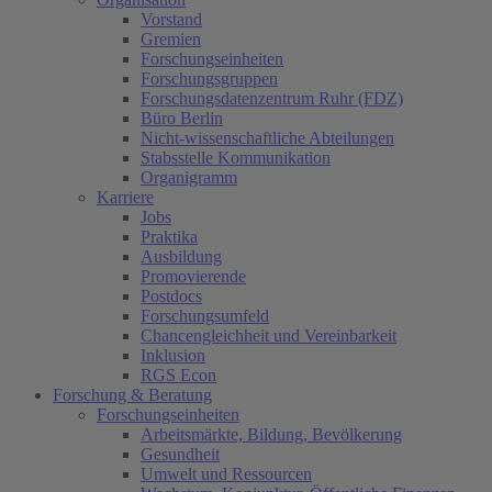
Vorstand
Gremien
Forschungseinheiten
Forschungsgruppen
Forschungsdatenzentrum Ruhr (FDZ)
Büro Berlin
Nicht-wissenschaftliche Abteilungen
Stabsstelle Kommunikation
Organigramm
Karriere
Jobs
Praktika
Ausbildung
Promovierende
Postdocs
Forschungsumfeld
Chancengleichheit und Vereinbarkeit
Inklusion
RGS Econ
Forschung & Beratung
Forschungseinheiten
Arbeitsmärkte, Bildung, Bevölkerung
Gesundheit
Umwelt und Ressourcen