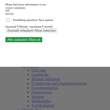
Please find more information in our
privacy statement
and
imprint
.
Einstellung speichern/ Save options
(maximal 6 Monate / maximum 6 month)
Suche schließen
Auswahl erlauben/ Allow selection
Alle zulassen/ Allow all
RWI
Termine
Team
Freunde und Förderer
Das Institut
Über uns
Geschichte
Mission Statement
Evaluierung und Qualitätssicherung
Forschungsbeirat
Finanzierung
Satzung
Meldestellen
Nachhaltigkeit
Organisation