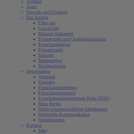
Termine
Team
Freunde und Förderer
Das Institut
Über uns
Geschichte
Mission Statement
Evaluierung und Qualitätssicherung
Forschungsbeirat
Finanzierung
Satzung
Meldestellen
Nachhaltigkeit
Organisation
Vorstand
Gremien
Forschungseinheiten
Forschungsgruppen
Forschungsdatenzentrum Ruhr (FDZ)
Büro Berlin
Nicht-wissenschaftliche Abteilungen
Stabsstelle Kommunikation
Organigramm
Karriere
Jobs