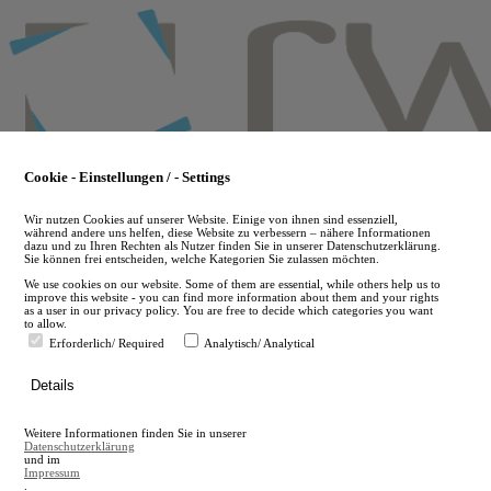
Skip
to
main
content
Cookie - Einstellungen / - Settings
Wir nutzen Cookies auf unserer Website. Einige von ihnen sind essenziell,
während andere uns helfen, diese Website zu verbessern – nähere Informationen
dazu und zu Ihren Rechten als Nutzer finden Sie in unserer Datenschutzerklärung.
Sie können frei entscheiden, welche Kategorien Sie zulassen möchten.
We use cookies on our website. Some of them are essential, while others help us to
improve this website - you can find more information about them and your rights
as a user in our privacy policy. You are free to decide which categories you want
to allow.
Erforderlich/ Required
Analytisch/ Analytical
de
Details
en
A
Weitere Informationen finden Sie in unserer
A
Datenschutzerklärung
und im
Impressum
.