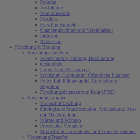
Praktika
Ausbildung
Promovierende
Postdocs
Forschungsumfeld
Chancengleichheit und Vereinbarkeit
Inklusion
RGS Econ
Forschung & Beratung
Forschungseinheiten
Arbeitsmärkte, Bildung, Bevölkerung
Gesundheit
Umwelt und Ressourcen
Wachstum, Konjunktur, Öffentliche Finanzen
Policy Lab Klimawandel, Entwicklung,
Migration
Forschungsdatenzentrum Ruhr (FDZ)
Forschungsgruppen
Hochschulforschung
Ökologische Transformation, Arbeitsmarkt, Aus-
und Weiterbildung
Wärme und Wohnen
Prosoziales Verhalten
Mikrostruktur von Steuer- und Transfersystemen
Vernetzung/Transfer