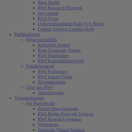
Büro Berlin
RWI Research Network
rwi consult
RGS Econ
Universitätsallianz Ruhr (UA Ruhr)
Leibniz Science Campus Ruhr
Publikationen
Wissenschaftlich
Referierte Artikel
Ruhr Economic Papers
RWI Materialien
RWI Konjunkturberichte
Politikberatend
RWI Positionen
RWI Impact Notes
Projektberichte
Über das RWI
Jahresberichte
Veranstaltungen
Für Forschende
Brown Bag-Seminare
RWI Berlin Network Seminar
RWI Research Seminar
Workshops
Prosocial Virtual Seminar