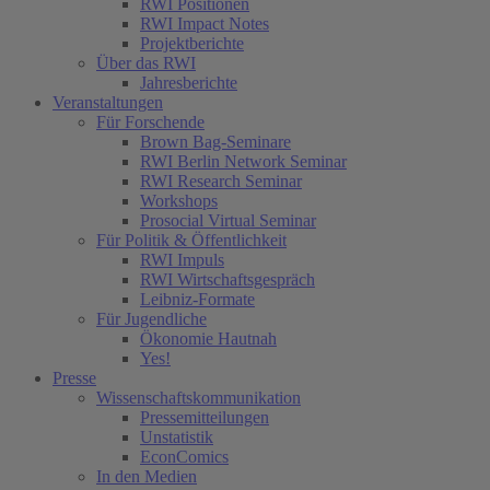
RWI Positionen
RWI Impact Notes
Projektberichte
Über das RWI
Jahresberichte
Veranstaltungen
Für Forschende
Brown Bag-Seminare
RWI Berlin Network Seminar
RWI Research Seminar
Workshops
Prosocial Virtual Seminar
Für Politik & Öffentlichkeit
RWI Impuls
RWI Wirtschaftsgespräch
Leibniz-Formate
Für Jugendliche
Ökonomie Hautnah
Yes!
Presse
Wissenschaftskommunikation
Pressemitteilungen
Unstatistik
EconComics
In den Medien