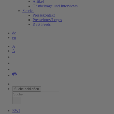
Artikel
Gastbeiträge und Interviews
Service
Pressekontakt
Pressefotos/Logos
RSS-Feeds
de
en
A
A
Suche schließen
RWI