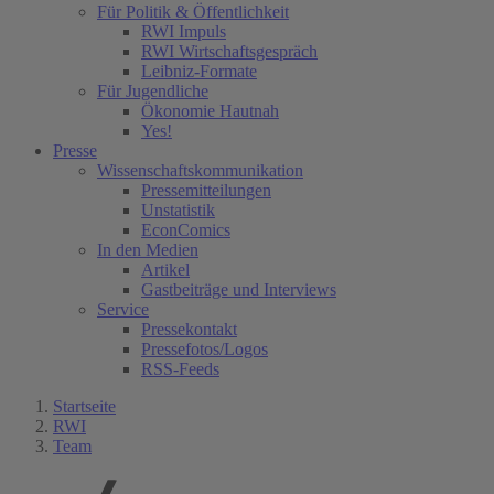
Für Politik & Öffentlichkeit
RWI Impuls
RWI Wirtschaftsgespräch
Leibniz-Formate
Für Jugendliche
Ökonomie Hautnah
Yes!
Presse
Wissenschaftskommunikation
Pressemitteilungen
Unstatistik
EconComics
In den Medien
Artikel
Gastbeiträge und Interviews
Service
Pressekontakt
Pressefotos/Logos
RSS-Feeds
Startseite
RWI
Team