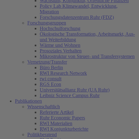
Wachstum, Konjunktur, Öffentliche Finanzen
Policy Lab Klimawandel, Entwicklung,
Migration
Forschungsdatenzentrum Ruhr (FDZ)
Forschungsgruppen
Hochschulforschung
Ökologische Transformation, Arbeitsmarkt, Aus-
und Weiterbildung
Wärme und Wohnen
Prosoziales Verhalten
Mikrostruktur von Steuer- und Transfersystemen
Vernetzung/Transfer
Büro Berlin
RWI Research Network
rwi consult
RGS Econ
Universitätsallianz Ruhr (UA Ruhr)
Leibniz Science Campus Ruhr
Publikationen
Wissenschaftlich
Referierte Artikel
Ruhr Economic Papers
RWI Materialien
RWI Konjunkturberichte
Politikberatend