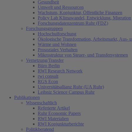
Gesundheit
Umwelt und Ressourcen
Wachstum, Konjunktur, Öffentliche Finanzen
Policy Lab Klimawandel, Entwicklung, Migration
Forschungsdatenzentrum Ruhr (FDZ)
Forschungsgruppen
Hochschulforschung
Ökologische Transformation, Arbeitsmarkt, Aus- 
Wärme und Wohnen
Prosoziales Verhalten
Mikrostruktur von Steuer- und Transfersystemen
Vernetzung/Transfer
Büro Berlin
RWI Research Network
rwi consult
RGS Econ
Universitätsallianz Ruhr (UA Ruhr)
Leibniz Science Campus Ruhr
Publikationen
Wissenschaftlich
Referierte Artikel
Ruhr Economic Papers
RWI Materialien
RWI Konjunkturberichte
Politikberatend