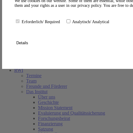
A
We use cookies on our website. Some of them are essential, while othe
them and your rights as a user in our privacy policy. You are free to 
Erforderlich/ Required
Analytisch/ Analytical
Details
Suche schließen
RWI
Termine
Team
Freunde und Förderer
Das Institut
Über uns
Geschichte
Mission Statement
Evaluierung und Qualitätssicherung
Forschungsbeirat
Finanzierung
Satzung