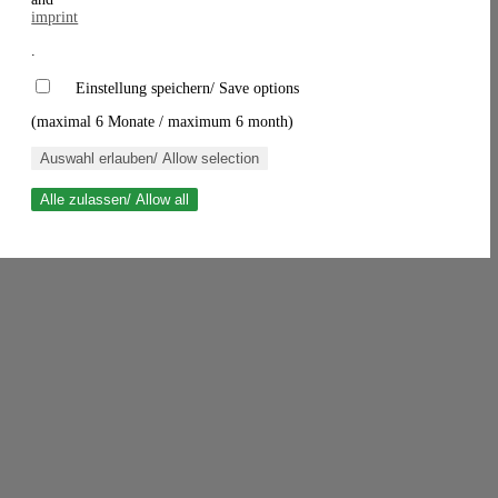
imprint
.
Einstellung speichern/ Save options
(maximal 6 Monate / maximum 6 month)
Auswahl erlauben/ Allow selection
Alle zulassen/ Allow all