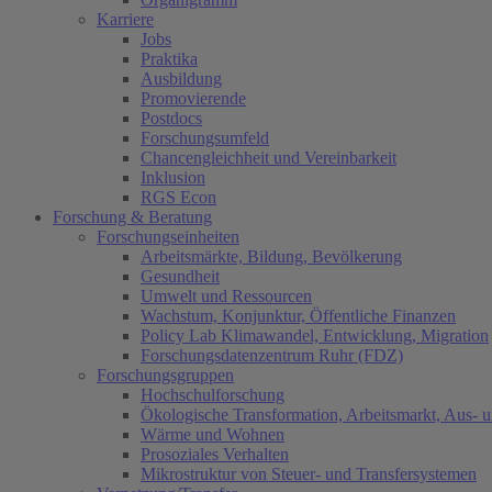
Karriere
Jobs
Praktika
Ausbildung
Promovierende
Postdocs
Forschungsumfeld
Chancengleichheit und Vereinbarkeit
Inklusion
RGS Econ
Forschung & Beratung
Forschungseinheiten
Arbeitsmärkte, Bildung, Bevölkerung
Gesundheit
Umwelt und Ressourcen
Wachstum, Konjunktur, Öffentliche Finanzen
Policy Lab Klimawandel, Entwicklung, Migration
Forschungsdatenzentrum Ruhr (FDZ)
Forschungsgruppen
Hochschulforschung
Ökologische Transformation, Arbeitsmarkt, Aus- 
Wärme und Wohnen
Prosoziales Verhalten
Mikrostruktur von Steuer- und Transfersystemen