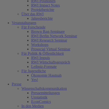
RWI Positionen
RWI Impact Notes
Projektberichte
Über das RWI
Jahresberichte
Veranstaltungen
Für Forschende
Brown Bag-Seminare
RWI Berlin Network Seminar
RWI Research Seminar
Workshops
Prosocial Virtual Seminar
Für Politik & Öffentlichkeit
RWI Impuls
RWI Wirtschaftsgespräch
Leibniz-Formate
Für Jugendliche
Ökonomie Hautnah
Yes!
Presse
Wissenschaftskommunikation
Pressemitteilungen
Unstatistik
EconComics
In den Medien