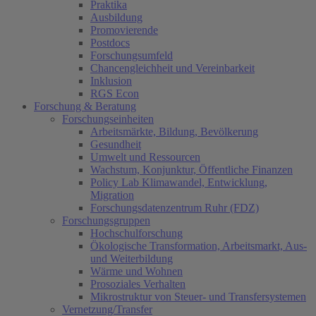
Praktika
Ausbildung
Promovierende
Postdocs
Forschungsumfeld
Chancengleichheit und Vereinbarkeit
Inklusion
RGS Econ
Forschung & Beratung
Forschungseinheiten
Arbeitsmärkte, Bildung, Bevölkerung
Gesundheit
Umwelt und Ressourcen
Wachstum, Konjunktur, Öffentliche Finanzen
Policy Lab Klimawandel, Entwicklung,
Migration
Forschungsdatenzentrum Ruhr (FDZ)
Forschungsgruppen
Hochschulforschung
Ökologische Transformation, Arbeitsmarkt, Aus-
und Weiterbildung
Wärme und Wohnen
Prosoziales Verhalten
Mikrostruktur von Steuer- und Transfersystemen
Vernetzung/Transfer