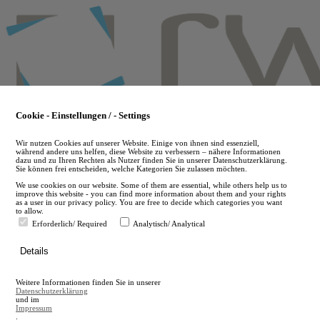
Skip
to
main
content
Cookie - Einstellungen / - Settings
Wir nutzen Cookies auf unserer Website. Einige von ihnen sind essenziell,
während andere uns helfen, diese Website zu verbessern – nähere Informationen
dazu und zu Ihren Rechten als Nutzer finden Sie in unserer Datenschutzerklärung.
Sie können frei entscheiden, welche Kategorien Sie zulassen möchten.
We use cookies on our website. Some of them are essential, while others help us to
improve this website - you can find more information about them and your rights
as a user in our privacy policy. You are free to decide which categories you want
to allow.
Erforderlich/ Required
Analytisch/ Analytical
de
Details
en
A
Weitere Informationen finden Sie in unserer
A
Datenschutzerklärung
und im
Impressum
.