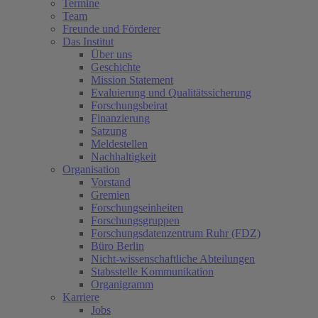
Termine
Team
Freunde und Förderer
Das Institut
Über uns
Geschichte
Mission Statement
Evaluierung und Qualitätssicherung
Forschungsbeirat
Finanzierung
Satzung
Meldestellen
Nachhaltigkeit
Organisation
Vorstand
Gremien
Forschungseinheiten
Forschungsgruppen
Forschungsdatenzentrum Ruhr (FDZ)
Büro Berlin
Nicht-wissenschaftliche Abteilungen
Stabsstelle Kommunikation
Organigramm
Karriere
Jobs