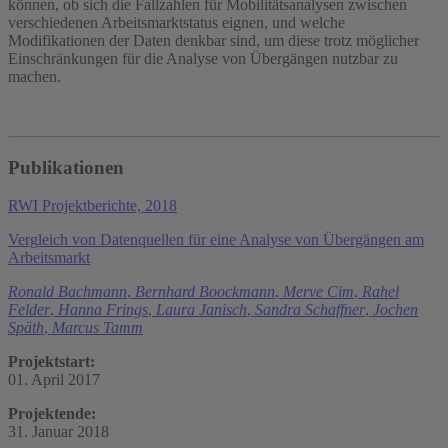
können, ob sich die Fallzahlen für Mobilitätsanalysen zwischen
verschiedenen Arbeitsmarktstatus eignen, und welche
Modifikationen der Daten denkbar sind, um diese trotz möglicher
Einschränkungen für die Analyse von Übergängen nutzbar zu
machen.
Publikationen
RWI Projektberichte, 2018
Vergleich von Datenquellen für eine Analyse von Übergängen am
Arbeitsmarkt
Ronald Bachmann
,
Bernhard Boockmann
,
Merve Cim
,
Rahel
Felder
,
Hanna Frings
,
Laura Janisch
,
Sandra Schaffner
,
Jochen
Späth
,
Marcus Tamm
Projektstart:
01. April 2017
Projektende:
31. Januar 2018