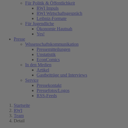
Für Politik & Öffentlichkeit
RWI Impuls
RWI Wirtschaftsgespräch
Leibniz-Formate
Für Jugendliche
Ökonomie Hautnah
Yes!
Presse
Wissenschaftskommunikation
Pressemitteilungen
Unstatistik
EconComics
In den Medien
Artikel
Gastbeiträge und Interviews
Service
Pressekontakt
Pressefotos/Logos
RSS-Feeds
Startseite
RWI
Team
Detail