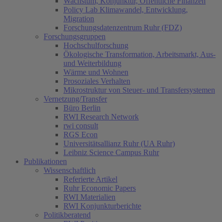
Wachstum, Konjunktur, Öffentliche Finanzen
Policy Lab Klimawandel, Entwicklung,
Migration
Forschungsdatenzentrum Ruhr (FDZ)
Forschungsgruppen
Hochschulforschung
Ökologische Transformation, Arbeitsmarkt, Aus-
und Weiterbildung
Wärme und Wohnen
Prosoziales Verhalten
Mikrostruktur von Steuer- und Transfersystemen
Vernetzung/Transfer
Büro Berlin
RWI Research Network
rwi consult
RGS Econ
Universitätsallianz Ruhr (UA Ruhr)
Leibniz Science Campus Ruhr
Publikationen
Wissenschaftlich
Referierte Artikel
Ruhr Economic Papers
RWI Materialien
RWI Konjunkturberichte
Politikberatend