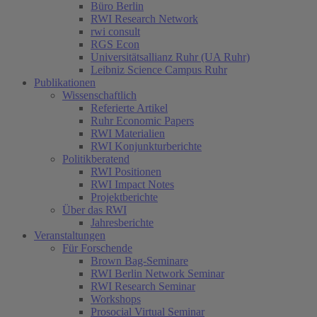
Büro Berlin
RWI Research Network
rwi consult
RGS Econ
Universitätsallianz Ruhr (UA Ruhr)
Leibniz Science Campus Ruhr
Publikationen
Wissenschaftlich
Referierte Artikel
Ruhr Economic Papers
RWI Materialien
RWI Konjunkturberichte
Politikberatend
RWI Positionen
RWI Impact Notes
Projektberichte
Über das RWI
Jahresberichte
Veranstaltungen
Für Forschende
Brown Bag-Seminare
RWI Berlin Network Seminar
RWI Research Seminar
Workshops
Prosocial Virtual Seminar