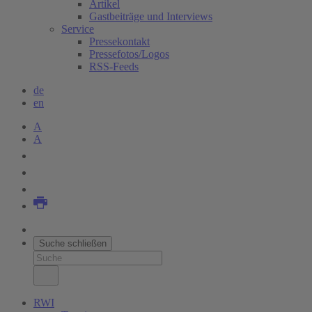
Artikel
Gastbeiträge und Interviews
Service
Pressekontakt
Pressefotos/Logos
RSS-Feeds
de
en
A
A
Suche schließen
RWI