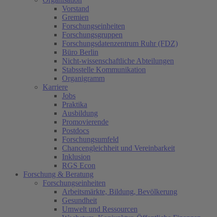
Vorstand
Gremien
Forschungseinheiten
Forschungsgruppen
Forschungsdatenzentrum Ruhr (FDZ)
Büro Berlin
Nicht-wissenschaftliche Abteilungen
Stabsstelle Kommunikation
Organigramm
Karriere
Jobs
Praktika
Ausbildung
Promovierende
Postdocs
Forschungsumfeld
Chancengleichheit und Vereinbarkeit
Inklusion
RGS Econ
Forschung & Beratung
Forschungseinheiten
Arbeitsmärkte, Bildung, Bevölkerung
Gesundheit
Umwelt und Ressourcen