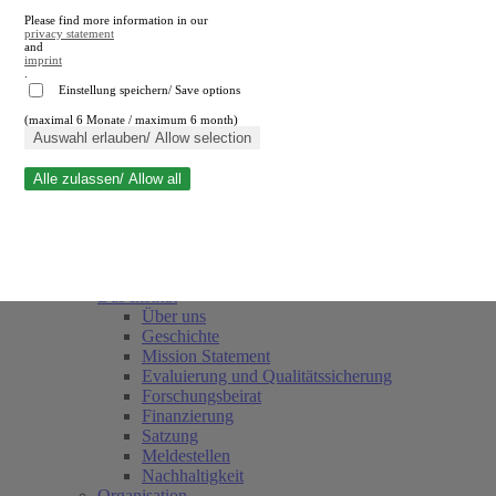
Please find more information in our
privacy statement
and
imprint
.
Einstellung speichern/ Save options
(maximal 6 Monate / maximum 6 month)
Suche schließen
Auswahl erlauben/ Allow selection
Alle zulassen/ Allow all
RWI
Termine
Team
Freunde und Förderer
Das Institut
Über uns
Geschichte
Mission Statement
Evaluierung und Qualitätssicherung
Forschungsbeirat
Finanzierung
Satzung
Meldestellen
Nachhaltigkeit
Organisation