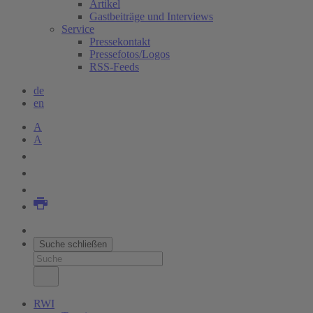
Artikel
Gastbeiträge und Interviews
Service
Pressekontakt
Pressefotos/Logos
RSS-Feeds
de
en
A
A
Suche schließen
RWI