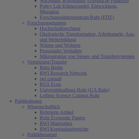
Wachstum, Konjunktur, Öffentliche Finanzen
Policy Lab Klimawandel, Entwicklung,
Migration
Forschungsdatenzentrum Ruhr (FDZ)
Forschungsgruppen
Hochschulforschung
Ökologische Transformation, Arbeitsmarkt, Aus-
und Weiterbildung
Wärme und Wohnen
Prosoziales Verhalten
Mikrostruktur von Steuer- und Transfersystemen
Vernetzung/Transfer
Büro Berlin
RWI Research Network
rwi consult
RGS Econ
Universitätsallianz Ruhr (UA Ruhr)
Leibniz Science Campus Ruhr
Publikationen
Wissenschaftlich
Referierte Artikel
Ruhr Economic Papers
RWI Materialien
RWI Konjunkturberichte
Politikberatend