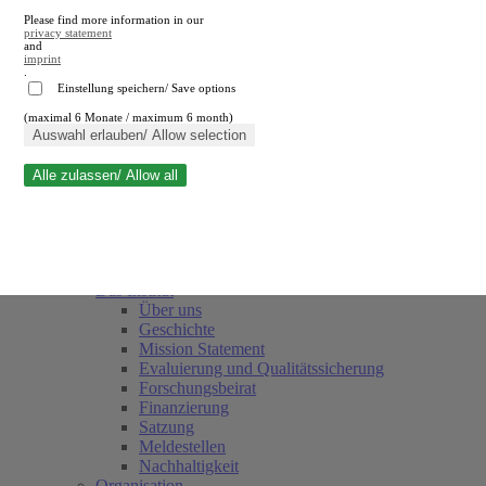
Please find more information in our
privacy statement
and
imprint
.
Einstellung speichern/ Save options
(maximal 6 Monate / maximum 6 month)
Suche schließen
Auswahl erlauben/ Allow selection
Alle zulassen/ Allow all
RWI
Termine
Team
Freunde und Förderer
Das Institut
Über uns
Geschichte
Mission Statement
Evaluierung und Qualitätssicherung
Forschungsbeirat
Finanzierung
Satzung
Meldestellen
Nachhaltigkeit
Organisation