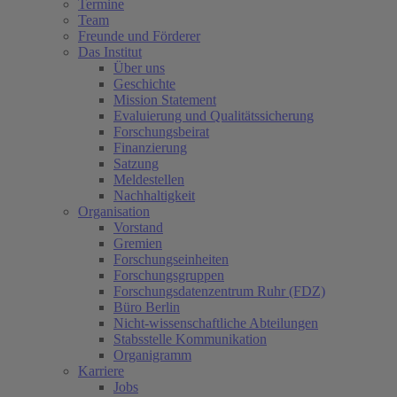
Termine
Team
Freunde und Förderer
Das Institut
Über uns
Geschichte
Mission Statement
Evaluierung und Qualitätssicherung
Forschungsbeirat
Finanzierung
Satzung
Meldestellen
Nachhaltigkeit
Organisation
Vorstand
Gremien
Forschungseinheiten
Forschungsgruppen
Forschungsdatenzentrum Ruhr (FDZ)
Büro Berlin
Nicht-wissenschaftliche Abteilungen
Stabsstelle Kommunikation
Organigramm
Karriere
Jobs