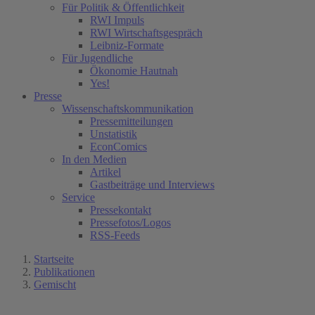
Für Politik & Öffentlichkeit
RWI Impuls
RWI Wirtschaftsgespräch
Leibniz-Formate
Für Jugendliche
Ökonomie Hautnah
Yes!
Presse
Wissenschaftskommunikation
Pressemitteilungen
Unstatistik
EconComics
In den Medien
Artikel
Gastbeiträge und Interviews
Service
Pressekontakt
Pressefotos/Logos
RSS-Feeds
Startseite
Publikationen
Gemischt