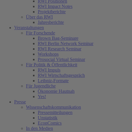
RWI Positionen
RWI Impact Notes
Projektberichte
Über das RWI
Jahresberichte
Veranstaltungen
Für Forschende
Brown Bag-Seminare
RWI Berlin Network Seminar
RWI Research Seminar
Workshops
Prosocial Virtual Seminar
Für Politik & Öffentlichkeit
RWI Impuls
RWI Wirtschaftsgespräch
Leibniz-Formate
Für Jugendliche
Ökonomie Hautnah
Yes!
Presse
Wissenschaftskommunikation
Pressemitteilungen
Unstatistik
EconComics
In den Medien