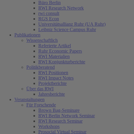
Büro Berlin
RWI Research Network
rwi consult
RGS Econ
Universitätsallianz Ruhr (UA Ruhr)
Leibniz Science Campus Ruhr
Publikationen
Wissenschaftlich
Referierte Artikel
Ruhr Economic Papers
RWI Materialien
RWI Konjunkturberichte
Politikberatend
RWI Positionen
RWI Impact Notes
Projektberichte
Über das RWI
Jahresberichte
Veranstaltungen
Für Forschende
Brown Bag-Seminare
RWI Berlin Network Seminar
RWI Research Seminar
Workshops
Prosocial Virtual Seminar