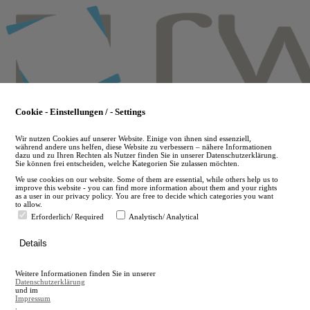
Skip
to
main
content
Cookie - Einstellungen / - Settings
Wir nutzen Cookies auf unserer Website. Einige von ihnen sind essenziell,
während andere uns helfen, diese Website zu verbessern – nähere Informationen
dazu und zu Ihren Rechten als Nutzer finden Sie in unserer Datenschutzerklärung.
Sie können frei entscheiden, welche Kategorien Sie zulassen möchten.
We use cookies on our website. Some of them are essential, while others help us to
improve this website - you can find more information about them and your rights
as a user in our privacy policy. You are free to decide which categories you want
to allow.
Erforderlich/ Required
Analytisch/ Analytical
de
Details
en
A
Weitere Informationen finden Sie in unserer
A
Datenschutzerklärung
und im
Impressum
.