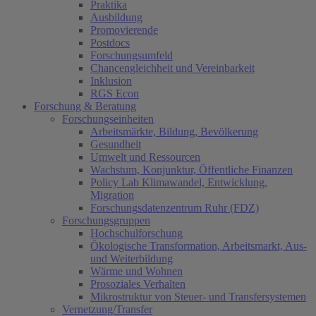
Praktika
Ausbildung
Promovierende
Postdocs
Forschungsumfeld
Chancengleichheit und Vereinbarkeit
Inklusion
RGS Econ
Forschung & Beratung
Forschungseinheiten
Arbeitsmärkte, Bildung, Bevölkerung
Gesundheit
Umwelt und Ressourcen
Wachstum, Konjunktur, Öffentliche Finanzen
Policy Lab Klimawandel, Entwicklung,
Migration
Forschungsdatenzentrum Ruhr (FDZ)
Forschungsgruppen
Hochschulforschung
Ökologische Transformation, Arbeitsmarkt, Aus-
und Weiterbildung
Wärme und Wohnen
Prosoziales Verhalten
Mikrostruktur von Steuer- und Transfersystemen
Vernetzung/Transfer