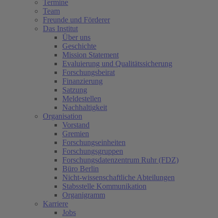
Termine
Team
Freunde und Förderer
Das Institut
Über uns
Geschichte
Mission Statement
Evaluierung und Qualitätssicherung
Forschungsbeirat
Finanzierung
Satzung
Meldestellen
Nachhaltigkeit
Organisation
Vorstand
Gremien
Forschungseinheiten
Forschungsgruppen
Forschungsdatenzentrum Ruhr (FDZ)
Büro Berlin
Nicht-wissenschaftliche Abteilungen
Stabsstelle Kommunikation
Organigramm
Karriere
Jobs