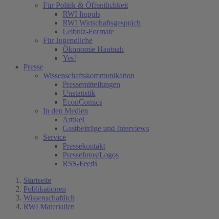
Für Politik & Öffentlichkeit
RWI Impuls
RWI Wirtschaftsgespräch
Leibniz-Formate
Für Jugendliche
Ökonomie Hautnah
Yes!
Presse
Wissenschaftskommunikation
Pressemitteilungen
Unstatistik
EconComics
In den Medien
Artikel
Gastbeiträge und Interviews
Service
Pressekontakt
Pressefotos/Logos
RSS-Feeds
Startseite
Publikationen
Wissenschaftlich
RWI Materialien