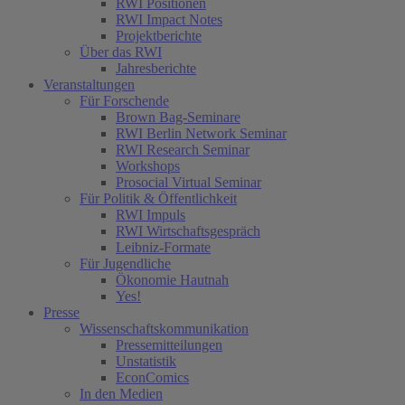
RWI Positionen
RWI Impact Notes
Projektberichte
Über das RWI
Jahresberichte
Veranstaltungen
Für Forschende
Brown Bag-Seminare
RWI Berlin Network Seminar
RWI Research Seminar
Workshops
Prosocial Virtual Seminar
Für Politik & Öffentlichkeit
RWI Impuls
RWI Wirtschaftsgespräch
Leibniz-Formate
Für Jugendliche
Ökonomie Hautnah
Yes!
Presse
Wissenschaftskommunikation
Pressemitteilungen
Unstatistik
EconComics
In den Medien