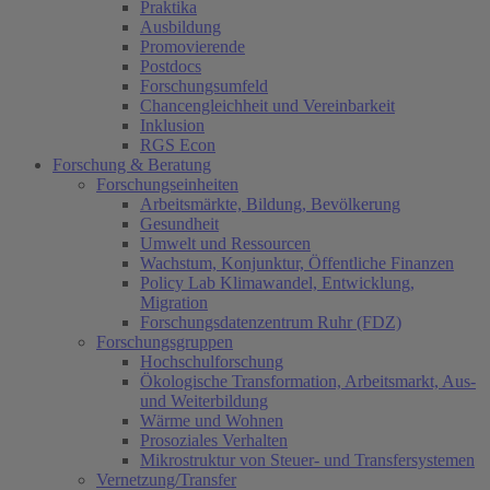
Praktika
Ausbildung
Promovierende
Postdocs
Forschungsumfeld
Chancengleichheit und Vereinbarkeit
Inklusion
RGS Econ
Forschung & Beratung
Forschungseinheiten
Arbeitsmärkte, Bildung, Bevölkerung
Gesundheit
Umwelt und Ressourcen
Wachstum, Konjunktur, Öffentliche Finanzen
Policy Lab Klimawandel, Entwicklung,
Migration
Forschungsdatenzentrum Ruhr (FDZ)
Forschungsgruppen
Hochschulforschung
Ökologische Transformation, Arbeitsmarkt, Aus-
und Weiterbildung
Wärme und Wohnen
Prosoziales Verhalten
Mikrostruktur von Steuer- und Transfersystemen
Vernetzung/Transfer