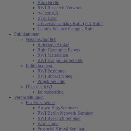
Büro Berlin
RWI Research Network
rwi consult
RGS Econ
Universitätsallianz Ruhr (UA Ruhr)
Leibniz Science Campus Ruhr
Publikationen
Wissenschaftlich
Referierte Artikel
Ruhr Economic Papers
RWI Materialien
RWI Konjunkturberichte
Politikberatend
RWI Positionen
RWI Impact Notes
Projektberichte
Über das RWI
Jahresberichte
Veranstaltungen
Für Forschende
Brown Bag-Seminare
RWI Berlin Network Seminar
RWI Research Seminar
Workshops
Prosocial Virtual Seminar