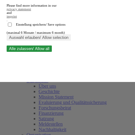
Please find more information in our
privacy statement
and
imprint
.
Einstellung speichern/ Save options
(maximal 6 Monate / maximum 6 month)
Suche schließen
Auswahl erlauben/ Allow selection
Alle zulassen/ Allow all
RWI
Termine
Team
Freunde und Förderer
Das Institut
Über uns
Geschichte
Mission Statement
Evaluierung und Qualitätssicherung
Forschungsbeirat
Finanzierung
Satzung
Meldestellen
Nachhaltigkeit
Organisation