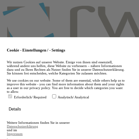
Skip
to
main
content
Cookie - Einstellungen / - Settings
Wir nutzen Cookies auf unserer Website. Einige von ihnen sind essenziell,
während andere uns helfen, diese Website zu verbessern – nähere Informationen
dazu und zu Ihren Rechten als Nutzer finden Sie in unserer Datenschutzerklärung.
Sie können frei entscheiden, welche Kategorien Sie zulassen möchten.
We use cookies on our website. Some of them are essential, while others help us to
improve this website - you can find more information about them and your rights
as a user in our privacy policy. You are free to decide which categories you want
to allow.
Erforderlich/ Required
Analytisch/ Analytical
de
Details
en
A
Weitere Informationen finden Sie in unserer
A
Datenschutzerklärung
und im
Impressum
.