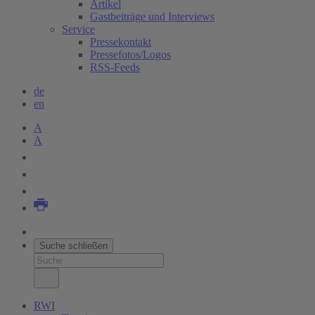
Artikel
Gastbeiträge und Interviews
Service
Pressekontakt
Pressefotos/Logos
RSS-Feeds
de
en
A
A
Suche schließen
RWI