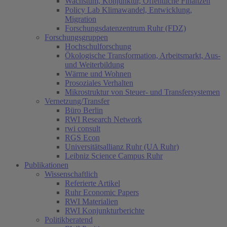
Wachstum, Konjunktur, Öffentliche Finanzen
Policy Lab Klimawandel, Entwicklung,
Migration
Forschungsdatenzentrum Ruhr (FDZ)
Forschungsgruppen
Hochschulforschung
Ökologische Transformation, Arbeitsmarkt, Aus-
und Weiterbildung
Wärme und Wohnen
Prosoziales Verhalten
Mikrostruktur von Steuer- und Transfersystemen
Vernetzung/Transfer
Büro Berlin
RWI Research Network
rwi consult
RGS Econ
Universitätsallianz Ruhr (UA Ruhr)
Leibniz Science Campus Ruhr
Publikationen
Wissenschaftlich
Referierte Artikel
Ruhr Economic Papers
RWI Materialien
RWI Konjunkturberichte
Politikberatend