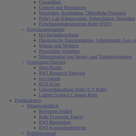
Gesundheit
Umwelt und Ressourcen
Wachstum, Konjunktur, Öffentliche Finanzen
Policy Lab Klimawandel, Entwicklung, Migration
Forschungsdatenzentrum Ruhr (FDZ)
Forschungsgruppen
Hochschulforschung
Ökologische Transformation, Arbeitsmarkt, Aus- 
Wärme und Wohnen
Prosoziales Verhalten
Mikrostruktur von Steuer- und Transfersystemen
Vernetzung/Transfer
Büro Berlin
RWI Research Network
rwi consult
RGS Econ
Universitätsallianz Ruhr (UA Ruhr)
Leibniz Science Campus Ruhr
Publikationen
Wissenschaftlich
Referierte Artikel
Ruhr Economic Papers
RWI Materialien
RWI Konjunkturberichte
Politikberatend