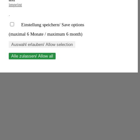
imprint
.
Einstellung speichern/ Save options
(maximal 6 Monate / maximum 6 month)
Auswahl erlauben/ Allow selection
Alle zulassen/ Allow all