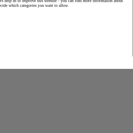
rs help us to improve this website - you can find more information about
decide which categories you want to allow.