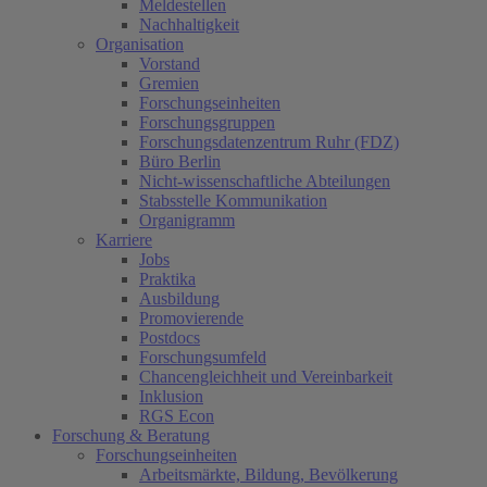
Meldestellen
Nachhaltigkeit
Organisation
Vorstand
Gremien
Forschungseinheiten
Forschungsgruppen
Forschungsdatenzentrum Ruhr (FDZ)
Büro Berlin
Nicht-wissenschaftliche Abteilungen
Stabsstelle Kommunikation
Organigramm
Karriere
Jobs
Praktika
Ausbildung
Promovierende
Postdocs
Forschungsumfeld
Chancengleichheit und Vereinbarkeit
Inklusion
RGS Econ
Forschung & Beratung
Forschungseinheiten
Arbeitsmärkte, Bildung, Bevölkerung