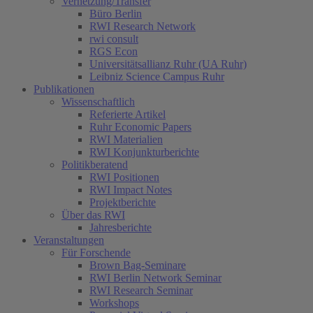
Vernetzung/Transfer
Büro Berlin
RWI Research Network
rwi consult
RGS Econ
Universitätsallianz Ruhr (UA Ruhr)
Leibniz Science Campus Ruhr
Publikationen
Wissenschaftlich
Referierte Artikel
Ruhr Economic Papers
RWI Materialien
RWI Konjunkturberichte
Politikberatend
RWI Positionen
RWI Impact Notes
Projektberichte
Über das RWI
Jahresberichte
Veranstaltungen
Für Forschende
Brown Bag-Seminare
RWI Berlin Network Seminar
RWI Research Seminar
Workshops