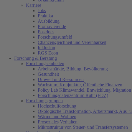
Karriere
Jobs
Praktika
Ausbildung
Promovierende
Postdocs
Forschungsumfeld
Chancengleichheit und Vereinbarkeit
Inklusion
RGS Econ
Forschung & Beratung
Forschungseinheiten
Arbeitsmärkte, Bildung, Bevölkerung
Gesundheit
Umwelt und Ressourcen
Wachstum, Konjunktur, Öffentliche Finanzen
Policy Lab Klimawandel, Entwicklung, Migration
Forschungsdatenzentrum Ruhr (FDZ)
Forschungsgruppen
Hochschulforschung
Ökologische Transformation, Arbeitsmarkt, Aus- 
Wärme und Wohnen
Prosoziales Verhalten
Mikrostruktur von Steuer- und Transfersystemen