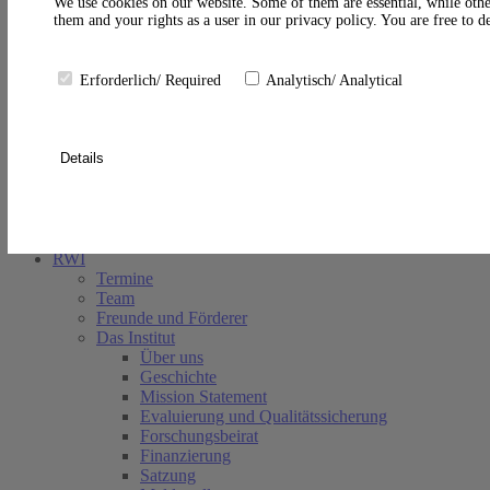
A
We use cookies on our website. Some of them are essential, while othe
them and your rights as a user in our privacy policy. You are free to 
Erforderlich/ Required
Analytisch/ Analytical
Details
Suche schließen
RWI
Termine
Team
Freunde und Förderer
Das Institut
Über uns
Geschichte
Mission Statement
Evaluierung und Qualitätssicherung
Forschungsbeirat
Finanzierung
Satzung