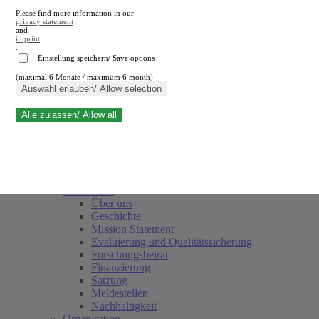
Please find more information in our
privacy statement
and
imprint
.
Einstellung speichern/ Save options
(maximal 6 Monate / maximum 6 month)
Suche schließen
Auswahl erlauben/ Allow selection
Alle zulassen/ Allow all
RWI
Termine
Team
Freunde und Förderer
Das Institut
Über uns
Geschichte
Mission Statement
Evaluierung und Qualitätssicherung
Forschungsbeirat
Finanzierung
Satzung
Meldestellen
Nachhaltigkeit
Organisation