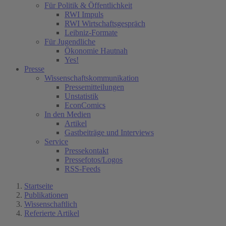
Für Politik & Öffentlichkeit
RWI Impuls
RWI Wirtschaftsgespräch
Leibniz-Formate
Für Jugendliche
Ökonomie Hautnah
Yes!
Presse
Wissenschaftskommunikation
Pressemitteilungen
Unstatistik
EconComics
In den Medien
Artikel
Gastbeiträge und Interviews
Service
Pressekontakt
Pressefotos/Logos
RSS-Feeds
Startseite
Publikationen
Wissenschaftlich
Referierte Artikel