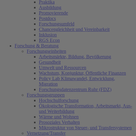
Praktika
Ausbildung
Promovierende
Postdocs
Forschungsumfeld
Chancengleichheit und Vereinbarkeit
Inklusion
RGS Econ
Forschung & Beratung
Forschungseinheiten
Arbeitsmärkte, Bildung, Bevölkerung
Gesundheit
Umwelt und Ressourcen
Wachstum, Konjunktur, Öffentliche Finanzen
Policy Lab Klimawandel, Entwicklung,
Migration
Forschungsdatenzentrum Ruhr (FDZ)
Forschungsgruppen
Hochschulforschung
Ökologische Transformation, Arbeitsmarkt, Aus-
und Weiterbildung
Wärme und Wohnen
Prosoziales Verhalten
Mikrostruktur von Steuer- und Transfersystemen
Vernetzung/Transfer