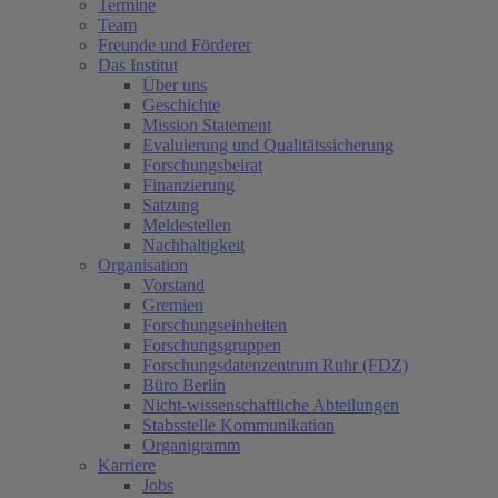
Termine
Team
Freunde und Förderer
Das Institut
Über uns
Geschichte
Mission Statement
Evaluierung und Qualitätssicherung
Forschungsbeirat
Finanzierung
Satzung
Meldestellen
Nachhaltigkeit
Organisation
Vorstand
Gremien
Forschungseinheiten
Forschungsgruppen
Forschungsdatenzentrum Ruhr (FDZ)
Büro Berlin
Nicht-wissenschaftliche Abteilungen
Stabsstelle Kommunikation
Organigramm
Karriere
Jobs