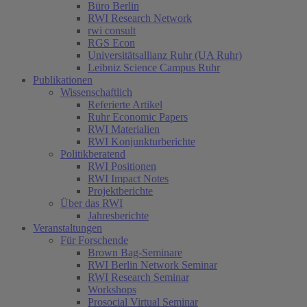
Büro Berlin
RWI Research Network
rwi consult
RGS Econ
Universitätsallianz Ruhr (UA Ruhr)
Leibniz Science Campus Ruhr
Publikationen
Wissenschaftlich
Referierte Artikel
Ruhr Economic Papers
RWI Materialien
RWI Konjunkturberichte
Politikberatend
RWI Positionen
RWI Impact Notes
Projektberichte
Über das RWI
Jahresberichte
Veranstaltungen
Für Forschende
Brown Bag-Seminare
RWI Berlin Network Seminar
RWI Research Seminar
Workshops
Prosocial Virtual Seminar