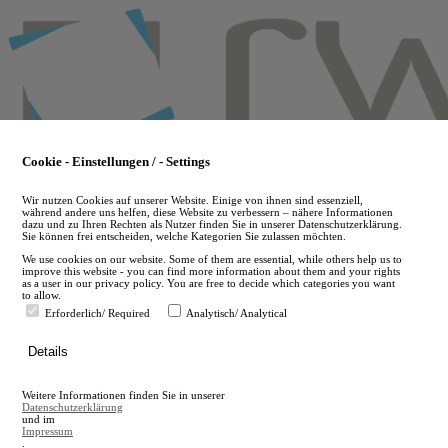
Skip
to
main
content
Cookie - Einstellungen / - Settings
Wir nutzen Cookies auf unserer Website. Einige von ihnen sind essenziell,
während andere uns helfen, diese Website zu verbessern – nähere Informationen
dazu und zu Ihren Rechten als Nutzer finden Sie in unserer Datenschutzerklärung.
Sie können frei entscheiden, welche Kategorien Sie zulassen möchten.
We use cookies on our website. Some of them are essential, while others help us to
improve this website - you can find more information about them and your rights
as a user in our privacy policy. You are free to decide which categories you want
to allow.
Erforderlich/ Required
Analytisch/ Analytical
de
Details
en
A
Weitere Informationen finden Sie in unserer
A
Datenschutzerklärung
und im
Impressum
.