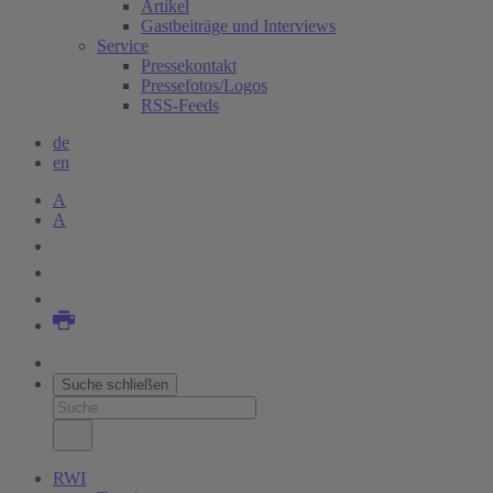
Artikel
Gastbeiträge und Interviews
Service
Pressekontakt
Pressefotos/Logos
RSS-Feeds
de
en
A
A
Suche schließen
RWI