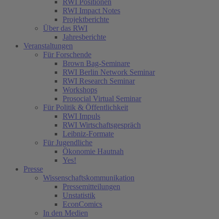
RWI Positionen
RWI Impact Notes
Projektberichte
Über das RWI
Jahresberichte
Veranstaltungen
Für Forschende
Brown Bag-Seminare
RWI Berlin Network Seminar
RWI Research Seminar
Workshops
Prosocial Virtual Seminar
Für Politik & Öffentlichkeit
RWI Impuls
RWI Wirtschaftsgespräch
Leibniz-Formate
Für Jugendliche
Ökonomie Hautnah
Yes!
Presse
Wissenschaftskommunikation
Pressemitteilungen
Unstatistik
EconComics
In den Medien