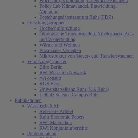
Wachstum, Konjunktur, Öffentliche Finanzen
Policy Lab Klimawandel, Entwicklung,
Migration
Forschungsdatenzentrum Ruhr (FDZ)
Forschungsgruppen
Hochschulforschung
Ökologische Transformation, Arbeitsmarkt, Aus-
und Weiterbildung
Wärme und Wohnen
Prosoziales Verhalten
Mikrostruktur von Steuer- und Transfersystemen
Vernetzung/Transfer
Büro Berlin
RWI Research Network
rwi consult
RGS Econ
Universitätsallianz Ruhr (UA Ruhr)
Leibniz Science Campus Ruhr
Publikationen
Wissenschaftlich
Referierte Artikel
Ruhr Economic Papers
RWI Materialien
RWI Konjunkturberichte
Politikberatend