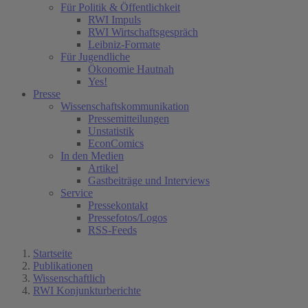
Für Politik & Öffentlichkeit
RWI Impuls
RWI Wirtschaftsgespräch
Leibniz-Formate
Für Jugendliche
Ökonomie Hautnah
Yes!
Presse
Wissenschaftskommunikation
Pressemitteilungen
Unstatistik
EconComics
In den Medien
Artikel
Gastbeiträge und Interviews
Service
Pressekontakt
Pressefotos/Logos
RSS-Feeds
Startseite
Publikationen
Wissenschaftlich
RWI Konjunkturberichte