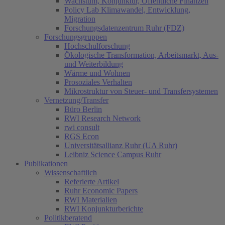
Wachstum, Konjunktur, Öffentliche Finanzen
Policy Lab Klimawandel, Entwicklung,
Migration
Forschungsdatenzentrum Ruhr (FDZ)
Forschungsgruppen
Hochschulforschung
Ökologische Transformation, Arbeitsmarkt, Aus-
und Weiterbildung
Wärme und Wohnen
Prosoziales Verhalten
Mikrostruktur von Steuer- und Transfersystemen
Vernetzung/Transfer
Büro Berlin
RWI Research Network
rwi consult
RGS Econ
Universitätsallianz Ruhr (UA Ruhr)
Leibniz Science Campus Ruhr
Publikationen
Wissenschaftlich
Referierte Artikel
Ruhr Economic Papers
RWI Materialien
RWI Konjunkturberichte
Politikberatend