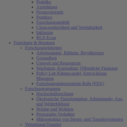
Praktika
Ausbildung
Promovierende
Postdocs
Forschungsumfeld
Chancengleichheit und Vereinbarkeit
Inklusion
RGS Econ
Forschung & Beratung
Forschungseinheiten
Arbeitsmärkte, Bildung, Bevölkerung
Gesundheit
Umwelt und Ressourcen
Wachstum, Konjunktur, Öffentliche Finanzen
Policy Lab Klimawandel, Entwicklung,
Migration
Forschungsdatenzentrum Ruhr (FDZ)
Forschungsgruppen
Hochschulforschung
Ökologische Transformation, Arbeitsmarkt, Aus-
und Weiterbildung
Wärme und Wohnen
Prosoziales Verhalten
Mikrostruktur von Steuer- und Transfersystemen
Vernetzung/Transfer