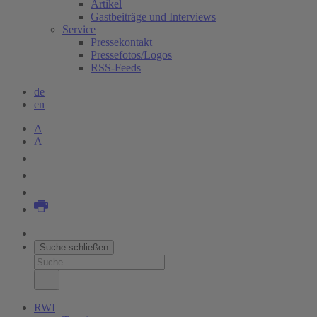
Artikel
Gastbeiträge und Interviews
Service
Pressekontakt
Pressefotos/Logos
RSS-Feeds
de
en
A
A
Suche schließen
RWI