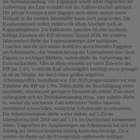
der Normalauslastung. Die Expansion wurde dabei ungeachtet der
Aufwertung des Euro verstärkt von der Außenwirtschaft getragen.
Der private Konsum wurde dagegen nach einem starken ersten
Halbjahr in der zweiten Jahreshälfte kaum noch ausgeweitet. Die
Bauinvestitionen stoßen mittlerweile allem Anschein nach an
Kapazitätsgrenzen. Die Indikatoren sprechen für eine nochmals
kräftige Zunahme des BIP im ersten Quartal 2018. Im weiteren
Jahresverlauf dürfte das Expansionstempo aber nachlassen.
Ursachen sind die sich immer deutlicher abzeichnenden Engpässe
am Arbeitsmarkt, eine Verunsicherung der Unternehmen über ihren
Zugang zu wichtigen Märkten, zudem dürfte die Aufwertung des
Euro nachwirken. Alles in allem erwarten wir einen Zuwachs des
BIP um 2,4%, womit die Rate arbeitstäglich bereinigt etwas geringer
ist als im Vorjahr, das durch einen großen negativen
Arbeitstageeffekt beeinflusst war. Für 2019 prognostizieren wir eine
Zunahme des BIP um 1,9%. Dabei dürfte die Beschäftigung weiter
zunehmen, obschon mit geringerer Dynamik als zuletzt: Zum einen
verlangsamt sich der Produktionsanstieg etwas, zum anderen dürfte
es, worauf die wachsende Zahl unbesetzter Stellen hinweist,
zunehmend schwerfallen, zusätzliche Arbeitskräfte zu rekrutieren.
Die Arbeitslosenquote dürfte weiter sinken, auf 5,2% im
Jahresdurchschnitt 2018 und auf 5,1% im Durchschnitt kommenden
Jahres. Ungeachtet der Anspannungen am Arbeitsmarkt hat sich der
Anstieg der Verbraucherpreise bislang kaum beschleunigt. Zwar
werden die Preise auf der Erzeugerstufe mittlerweile kräftiger