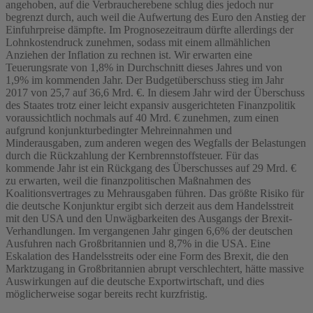
angehoben, auf die Verbraucherebene schlug dies jedoch nur
begrenzt durch, auch weil die Aufwertung des Euro den Anstieg der
Einfuhrpreise dämpfte. Im Prognosezeitraum dürfte allerdings der
Lohnkostendruck zunehmen, sodass mit einem allmählichen
Anziehen der Inflation zu rechnen ist. Wir erwarten eine
Teuerungsrate von 1,8% in Durchschnitt dieses Jahres und von
1,9% im kommenden Jahr. Der Budgetüberschuss stieg im Jahr
2017 von 25,7 auf 36,6 Mrd. €. In diesem Jahr wird der Überschuss
des Staates trotz einer leicht expansiv ausgerichteten Finanzpolitik
voraussichtlich nochmals auf 40 Mrd. € zunehmen, zum einen
aufgrund konjunkturbedingter Mehreinnahmen und
Minderausgaben, zum anderen wegen des Wegfalls der Belastungen
durch die Rückzahlung der Kernbrennstoffsteuer. Für das
kommende Jahr ist ein Rückgang des Überschusses auf 29 Mrd. €
zu erwarten, weil die finanzpolitischen Maßnahmen des
Koalitionsvertrages zu Mehrausgaben führen. Das größte Risiko für
die deutsche Konjunktur ergibt sich derzeit aus dem Handelsstreit
mit den USA und den Unwägbarkeiten des Ausgangs der Brexit-
Verhandlungen. Im vergangenen Jahr gingen 6,6% der deutschen
Ausfuhren nach Großbritannien und 8,7% in die USA. Eine
Eskalation des Handelsstreits oder eine Form des Brexit, die den
Marktzugang in Großbritannien abrupt verschlechtert, hätte massive
Auswirkungen auf die deutsche Exportwirtschaft, und dies
möglicherweise sogar bereits recht kurzfristig.