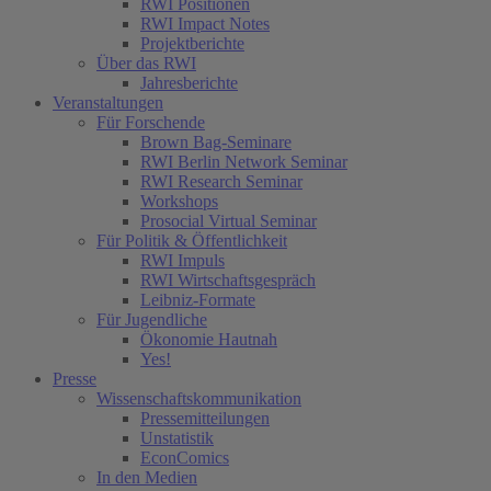
RWI Positionen
RWI Impact Notes
Projektberichte
Über das RWI
Jahresberichte
Veranstaltungen
Für Forschende
Brown Bag-Seminare
RWI Berlin Network Seminar
RWI Research Seminar
Workshops
Prosocial Virtual Seminar
Für Politik & Öffentlichkeit
RWI Impuls
RWI Wirtschaftsgespräch
Leibniz-Formate
Für Jugendliche
Ökonomie Hautnah
Yes!
Presse
Wissenschaftskommunikation
Pressemitteilungen
Unstatistik
EconComics
In den Medien