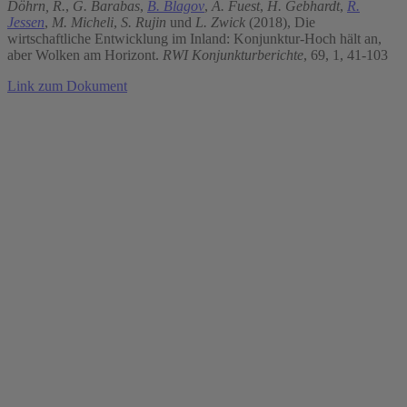
Döhrn, R.
,
G. Barabas
,
B. Blagov
,
A. Fuest
,
H. Gebhardt
,
R.
Jessen
,
M. Micheli
,
S. Rujin
und
L. Zwick
(2018), Die
wirtschaftliche Entwicklung im Inland: Konjunktur-Hoch hält an,
aber Wolken am Horizont.
RWI Konjunkturberichte
, 69, 1, 41-103
Link zum Dokument