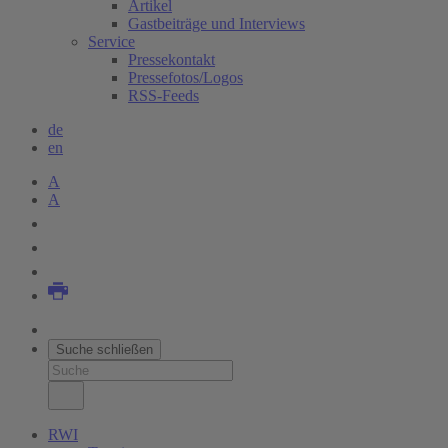
Artikel
Gastbeiträge und Interviews
Service
Pressekontakt
Pressefotos/Logos
RSS-Feeds
de
en
A
A
Suche schließen
RWI