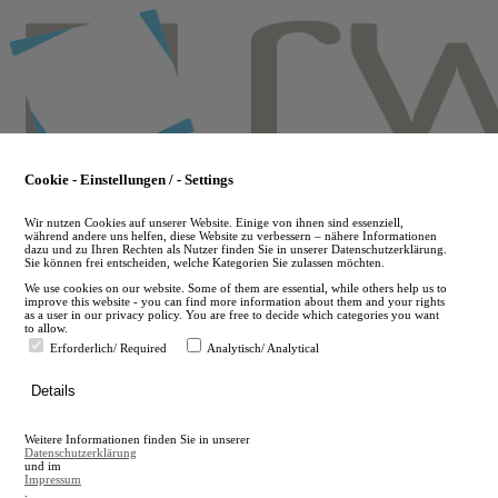
Skip
to
main
content
Cookie - Einstellungen / - Settings
Wir nutzen Cookies auf unserer Website. Einige von ihnen sind essenziell,
während andere uns helfen, diese Website zu verbessern – nähere Informationen
dazu und zu Ihren Rechten als Nutzer finden Sie in unserer Datenschutzerklärung.
Sie können frei entscheiden, welche Kategorien Sie zulassen möchten.
We use cookies on our website. Some of them are essential, while others help us to
improve this website - you can find more information about them and your rights
as a user in our privacy policy. You are free to decide which categories you want
to allow.
Erforderlich/ Required
Analytisch/ Analytical
de
Details
en
A
Weitere Informationen finden Sie in unserer
A
Datenschutzerklärung
und im
Impressum
.