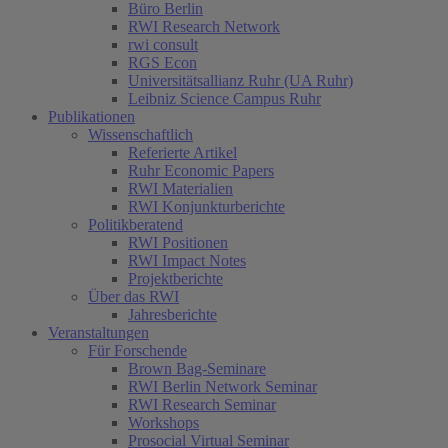
Büro Berlin
RWI Research Network
rwi consult
RGS Econ
Universitätsallianz Ruhr (UA Ruhr)
Leibniz Science Campus Ruhr
Publikationen
Wissenschaftlich
Referierte Artikel
Ruhr Economic Papers
RWI Materialien
RWI Konjunkturberichte
Politikberatend
RWI Positionen
RWI Impact Notes
Projektberichte
Über das RWI
Jahresberichte
Veranstaltungen
Für Forschende
Brown Bag-Seminare
RWI Berlin Network Seminar
RWI Research Seminar
Workshops
Prosocial Virtual Seminar