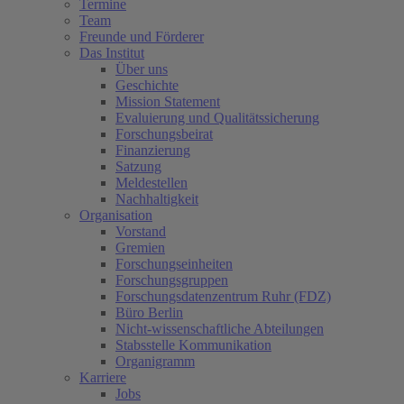
Termine
Team
Freunde und Förderer
Das Institut
Über uns
Geschichte
Mission Statement
Evaluierung und Qualitätssicherung
Forschungsbeirat
Finanzierung
Satzung
Meldestellen
Nachhaltigkeit
Organisation
Vorstand
Gremien
Forschungseinheiten
Forschungsgruppen
Forschungsdatenzentrum Ruhr (FDZ)
Büro Berlin
Nicht-wissenschaftliche Abteilungen
Stabsstelle Kommunikation
Organigramm
Karriere
Jobs