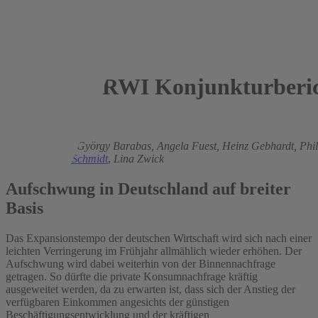
RWI Konjunkturberic
2014
Roland Döhrn,
György Barabas,
Angela Fuest,
Heinz Gebhardt,
Phi
Rujin,
Torsten Schmidt
,
Lina Zwick
Aufschwung in Deutschland auf breiter
Basis
Das Expansionstempo der deutschen Wirtschaft wird sich nach einer
leichten Verringerung im Frühjahr allmählich wieder erhöhen. Der
Aufschwung wird dabei weiterhin von der Binnennachfrage
getragen. So dürfte die private Konsumnachfrage kräftig
ausgeweitet werden, da zu erwarten ist, dass sich der Anstieg der
verfügbaren Einkommen angesichts der günstigen
Beschäftigungsentwicklung und der kräftigen