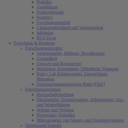
Praktika
Ausbildung
Promovierende
Postdocs
Forschungsumfeld
Chancengleichheit und Vereinbarkeit
Inklusion
RGS Econ
Forschung & Beratung
Forschungseinheiten
Arbeitsmärkte, Bildung, Bevölkerung
Gesundheit
Umwelt und Ressourcen
Wachstum, Konjunktur, Öffentliche Finanzen
Policy Lab Klimawandel, Entwicklung,
Migration
Forschungsdatenzentrum Ruhr (FDZ)
Forschungsgruppen
Hochschulforschung
Ökologische Transformation, Arbeitsmarkt, Aus-
und Weiterbildung
Wärme und Wohnen
Prosoziales Verhalten
Mikrostruktur von Steuer- und Transfersystemen
Vernetzung/Transfer