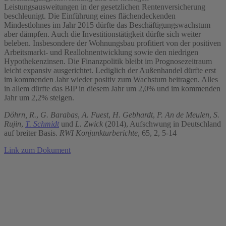
Leistungsausweitungen in der gesetzlichen Rentenversicherung
beschleunigt. Die Einführung eines flächendeckenden
Mindestlohnes im Jahr 2015 dürfte das Beschäftigungswachstum
aber dämpfen. Auch die Investitionstätigkeit dürfte sich weiter
beleben. Insbesondere der Wohnungsbau profitiert von der positiven
Arbeitsmarkt- und Reallohnentwicklung sowie den niedrigen
Hypothekenzinsen. Die Finanzpolitik bleibt im Prognosezeitraum
leicht expansiv ausgerichtet. Lediglich der Außenhandel dürfte erst
im kommenden Jahr wieder positiv zum Wachstum beitragen. Alles
in allem dürfte das BIP in diesem Jahr um 2,0% und im kommenden
Jahr um 2,2% steigen.
Döhrn, R.
,
G. Barabas
,
A. Fuest
,
H. Gebhardt
,
P. An de Meulen
,
S.
Rujin
,
T. Schmidt
und
L. Zwick
(2014), Aufschwung in Deutschland
auf breiter Basis.
RWI Konjunkturberichte
, 65, 2, 5-14
Link zum Dokument