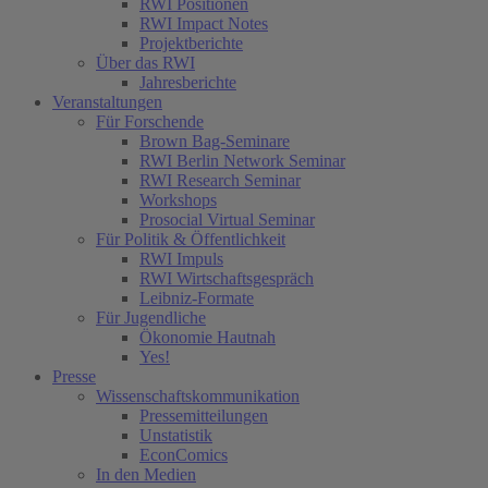
RWI Positionen
RWI Impact Notes
Projektberichte
Über das RWI
Jahresberichte
Veranstaltungen
Für Forschende
Brown Bag-Seminare
RWI Berlin Network Seminar
RWI Research Seminar
Workshops
Prosocial Virtual Seminar
Für Politik & Öffentlichkeit
RWI Impuls
RWI Wirtschaftsgespräch
Leibniz-Formate
Für Jugendliche
Ökonomie Hautnah
Yes!
Presse
Wissenschaftskommunikation
Pressemitteilungen
Unstatistik
EconComics
In den Medien