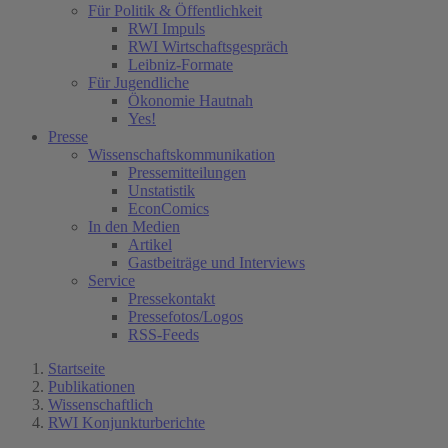
Für Politik & Öffentlichkeit
RWI Impuls
RWI Wirtschaftsgespräch
Leibniz-Formate
Für Jugendliche
Ökonomie Hautnah
Yes!
Presse
Wissenschaftskommunikation
Pressemitteilungen
Unstatistik
EconComics
In den Medien
Artikel
Gastbeiträge und Interviews
Service
Pressekontakt
Pressefotos/Logos
RSS-Feeds
Startseite
Publikationen
Wissenschaftlich
RWI Konjunkturberichte