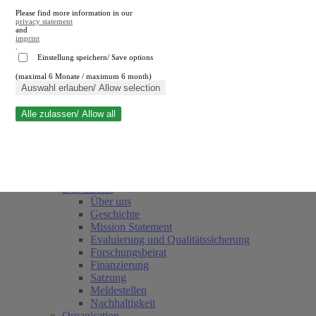
Please find more information in our
privacy statement
and
imprint
.
Einstellung speichern/ Save options
(maximal 6 Monate / maximum 6 month)
Suche schließen
Auswahl erlauben/ Allow selection
Alle zulassen/ Allow all
RWI
Termine
Team
Freunde und Förderer
Das Institut
Über uns
Geschichte
Mission Statement
Evaluierung und Qualitätssicherung
Forschungsbeirat
Finanzierung
Satzung
Meldestellen
Nachhaltigkeit
Organisation