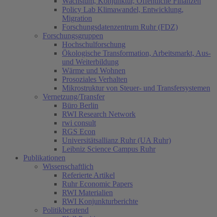
Wachstum, Konjunktur, Öffentliche Finanzen
Policy Lab Klimawandel, Entwicklung,
Migration
Forschungsdatenzentrum Ruhr (FDZ)
Forschungsgruppen
Hochschulforschung
Ökologische Transformation, Arbeitsmarkt, Aus-
und Weiterbildung
Wärme und Wohnen
Prosoziales Verhalten
Mikrostruktur von Steuer- und Transfersystemen
Vernetzung/Transfer
Büro Berlin
RWI Research Network
rwi consult
RGS Econ
Universitätsallianz Ruhr (UA Ruhr)
Leibniz Science Campus Ruhr
Publikationen
Wissenschaftlich
Referierte Artikel
Ruhr Economic Papers
RWI Materialien
RWI Konjunkturberichte
Politikberatend