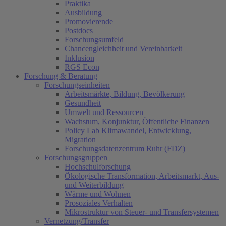
Praktika
Ausbildung
Promovierende
Postdocs
Forschungsumfeld
Chancengleichheit und Vereinbarkeit
Inklusion
RGS Econ
Forschung & Beratung
Forschungseinheiten
Arbeitsmärkte, Bildung, Bevölkerung
Gesundheit
Umwelt und Ressourcen
Wachstum, Konjunktur, Öffentliche Finanzen
Policy Lab Klimawandel, Entwicklung,
Migration
Forschungsdatenzentrum Ruhr (FDZ)
Forschungsgruppen
Hochschulforschung
Ökologische Transformation, Arbeitsmarkt, Aus-
und Weiterbildung
Wärme und Wohnen
Prosoziales Verhalten
Mikrostruktur von Steuer- und Transfersystemen
Vernetzung/Transfer