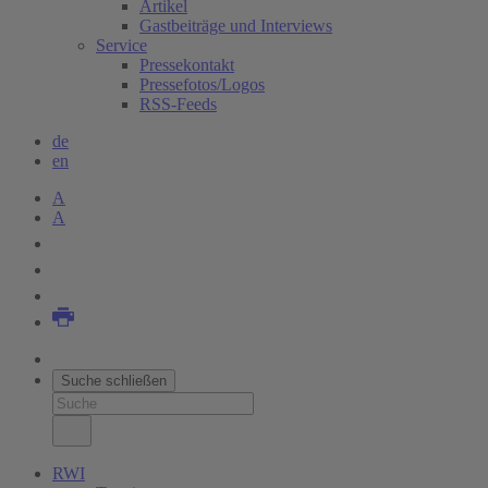
Artikel
Gastbeiträge und Interviews
Service
Pressekontakt
Pressefotos/Logos
RSS-Feeds
de
en
A
A
Suche schließen
RWI