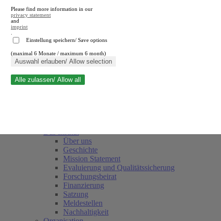
Please find more information in our
privacy statement
and
imprint
.
Einstellung speichern/ Save options
(maximal 6 Monate / maximum 6 month)
Suche schließen
Auswahl erlauben/ Allow selection
Alle zulassen/ Allow all
RWI
Termine
Team
Freunde und Förderer
Das Institut
Über uns
Geschichte
Mission Statement
Evaluierung und Qualitätssicherung
Forschungsbeirat
Finanzierung
Satzung
Meldestellen
Nachhaltigkeit
Organisation