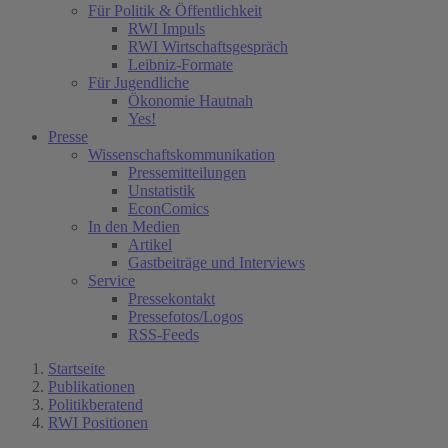
Für Politik & Öffentlichkeit
RWI Impuls
RWI Wirtschaftsgespräch
Leibniz-Formate
Für Jugendliche
Ökonomie Hautnah
Yes!
Presse
Wissenschaftskommunikation
Pressemitteilungen
Unstatistik
EconComics
In den Medien
Artikel
Gastbeiträge und Interviews
Service
Pressekontakt
Pressefotos/Logos
RSS-Feeds
Startseite
Publikationen
Politikberatend
RWI Positionen