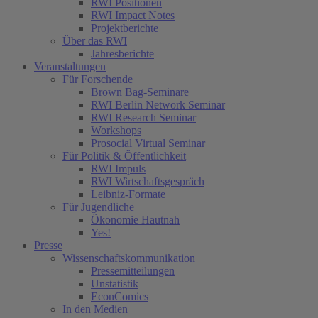
RWI Positionen
RWI Impact Notes
Projektberichte
Über das RWI
Jahresberichte
Veranstaltungen
Für Forschende
Brown Bag-Seminare
RWI Berlin Network Seminar
RWI Research Seminar
Workshops
Prosocial Virtual Seminar
Für Politik & Öffentlichkeit
RWI Impuls
RWI Wirtschaftsgespräch
Leibniz-Formate
Für Jugendliche
Ökonomie Hautnah
Yes!
Presse
Wissenschaftskommunikation
Pressemitteilungen
Unstatistik
EconComics
In den Medien