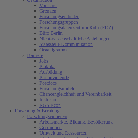
Vorstand
Gremien
Forschungseinheiten
Forschungsgruppen
Forschungsdatenzentrum Ruhr (FDZ)
Büro Berlin
Nicht-wissenschaftliche Abteilungen
Stabsstelle Kommunikation
Organigramm
Karriere
Jobs
Praktika
Ausbildung
Promovierende
Postdocs
Forschungsumfeld
Chancengleichheit und Vereinbarkeit
Inklusion
RGS Econ
Forschung & Beratung
Forschungseinheiten
Arbeitsmärkte, Bildung, Bevölkerung
Gesundheit
Umwelt und Ressourcen