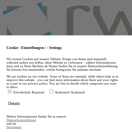
Skip
to
main
content
Cookie - Einstellungen / - Settings
Wir nutzen Cookies auf unserer Website. Einige von ihnen sind essenziell,
während andere uns helfen, diese Website zu verbessern – nähere Informationen
dazu und zu Ihren Rechten als Nutzer finden Sie in unserer Datenschutzerklärung.
Sie können frei entscheiden, welche Kategorien Sie zulassen möchten.
We use cookies on our website. Some of them are essential, while others help us to
improve this website - you can find more information about them and your rights
as a user in our privacy policy. You are free to decide which categories you want
to allow.
Erforderlich/ Required
Analytisch/ Analytical
de
Details
en
A
Weitere Informationen finden Sie in unserer
A
Datenschutzerklärung
und im
Impressum
.