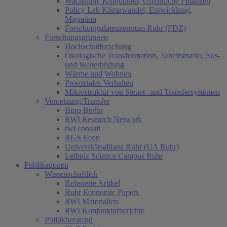
Wachstum, Konjunktur, Öffentliche Finanzen
Policy Lab Klimawandel, Entwicklung,
Migration
Forschungsdatenzentrum Ruhr (FDZ)
Forschungsgruppen
Hochschulforschung
Ökologische Transformation, Arbeitsmarkt, Aus-
und Weiterbildung
Wärme und Wohnen
Prosoziales Verhalten
Mikrostruktur von Steuer- und Transfersystemen
Vernetzung/Transfer
Büro Berlin
RWI Research Network
rwi consult
RGS Econ
Universitätsallianz Ruhr (UA Ruhr)
Leibniz Science Campus Ruhr
Publikationen
Wissenschaftlich
Referierte Artikel
Ruhr Economic Papers
RWI Materialien
RWI Konjunkturberichte
Politikberatend