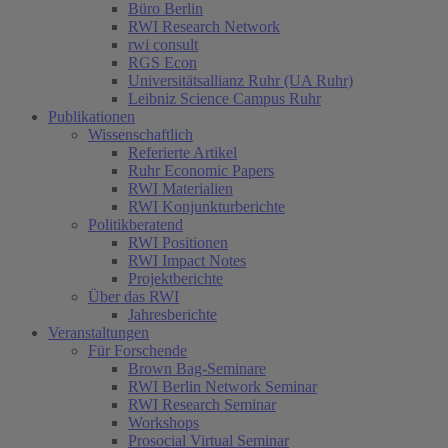
Büro Berlin
RWI Research Network
rwi consult
RGS Econ
Universitätsallianz Ruhr (UA Ruhr)
Leibniz Science Campus Ruhr
Publikationen
Wissenschaftlich
Referierte Artikel
Ruhr Economic Papers
RWI Materialien
RWI Konjunkturberichte
Politikberatend
RWI Positionen
RWI Impact Notes
Projektberichte
Über das RWI
Jahresberichte
Veranstaltungen
Für Forschende
Brown Bag-Seminare
RWI Berlin Network Seminar
RWI Research Seminar
Workshops
Prosocial Virtual Seminar