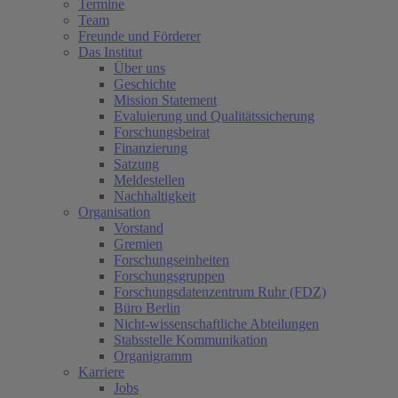
Termine
Team
Freunde und Förderer
Das Institut
Über uns
Geschichte
Mission Statement
Evaluierung und Qualitätssicherung
Forschungsbeirat
Finanzierung
Satzung
Meldestellen
Nachhaltigkeit
Organisation
Vorstand
Gremien
Forschungseinheiten
Forschungsgruppen
Forschungsdatenzentrum Ruhr (FDZ)
Büro Berlin
Nicht-wissenschaftliche Abteilungen
Stabsstelle Kommunikation
Organigramm
Karriere
Jobs