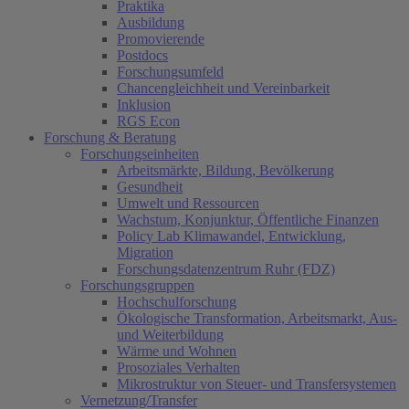
Praktika
Ausbildung
Promovierende
Postdocs
Forschungsumfeld
Chancengleichheit und Vereinbarkeit
Inklusion
RGS Econ
Forschung & Beratung
Forschungseinheiten
Arbeitsmärkte, Bildung, Bevölkerung
Gesundheit
Umwelt und Ressourcen
Wachstum, Konjunktur, Öffentliche Finanzen
Policy Lab Klimawandel, Entwicklung,
Migration
Forschungsdatenzentrum Ruhr (FDZ)
Forschungsgruppen
Hochschulforschung
Ökologische Transformation, Arbeitsmarkt, Aus-
und Weiterbildung
Wärme und Wohnen
Prosoziales Verhalten
Mikrostruktur von Steuer- und Transfersystemen
Vernetzung/Transfer