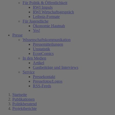
Für Politik & Öffentlichkeit
RWI Impuls
RWI Wirtschaftsgespräch
Leibniz-Formate
Für Jugendliche
Ökonomie Hautnah
Yes!
Presse
Wissenschaftskommunikation
Pressemitteilungen
Unstatistik
EconComics
In den Medien
Artikel
Gastbeiträge und Interviews
Service
Pressekontakt
Pressefotos/Logos
RSS-Feeds
Startseite
Publikationen
Politikberatend
Projektberichte