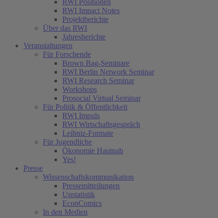
RWI Positionen
RWI Impact Notes
Projektberichte
Über das RWI
Jahresberichte
Veranstaltungen
Für Forschende
Brown Bag-Seminare
RWI Berlin Network Seminar
RWI Research Seminar
Workshops
Prosocial Virtual Seminar
Für Politik & Öffentlichkeit
RWI Impuls
RWI Wirtschaftsgespräch
Leibniz-Formate
Für Jugendliche
Ökonomie Hautnah
Yes!
Presse
Wissenschaftskommunikation
Pressemitteilungen
Unstatistik
EconComics
In den Medien