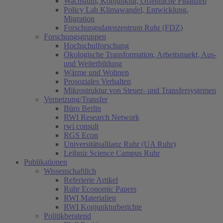
Wachstum, Konjunktur, Öffentliche Finanzen
Policy Lab Klimawandel, Entwicklung,
Migration
Forschungsdatenzentrum Ruhr (FDZ)
Forschungsgruppen
Hochschulforschung
Ökologische Transformation, Arbeitsmarkt, Aus-
und Weiterbildung
Wärme und Wohnen
Prosoziales Verhalten
Mikrostruktur von Steuer- und Transfersystemen
Vernetzung/Transfer
Büro Berlin
RWI Research Network
rwi consult
RGS Econ
Universitätsallianz Ruhr (UA Ruhr)
Leibniz Science Campus Ruhr
Publikationen
Wissenschaftlich
Referierte Artikel
Ruhr Economic Papers
RWI Materialien
RWI Konjunkturberichte
Politikberatend