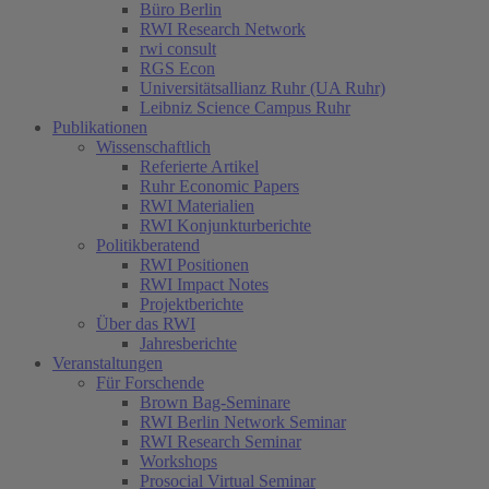
Büro Berlin
RWI Research Network
rwi consult
RGS Econ
Universitätsallianz Ruhr (UA Ruhr)
Leibniz Science Campus Ruhr
Publikationen
Wissenschaftlich
Referierte Artikel
Ruhr Economic Papers
RWI Materialien
RWI Konjunkturberichte
Politikberatend
RWI Positionen
RWI Impact Notes
Projektberichte
Über das RWI
Jahresberichte
Veranstaltungen
Für Forschende
Brown Bag-Seminare
RWI Berlin Network Seminar
RWI Research Seminar
Workshops
Prosocial Virtual Seminar