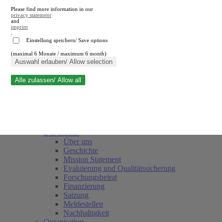
Please find more information in our
privacy statement
and
imprint
.
Einstellung speichern/ Save options
(maximal 6 Monate / maximum 6 month)
Suche schließen
Auswahl erlauben/ Allow selection
Alle zulassen/ Allow all
RWI
Termine
Team
Freunde und Förderer
Das Institut
Über uns
Geschichte
Mission Statement
Evaluierung und Qualitätssicherung
Forschungsbeirat
Finanzierung
Satzung
Meldestellen
Nachhaltigkeit
Organisation