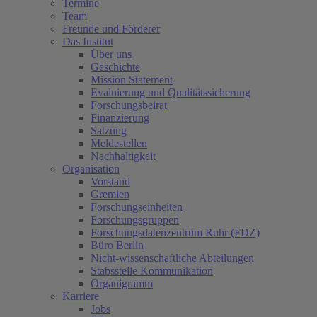
Termine
Team
Freunde und Förderer
Das Institut
Über uns
Geschichte
Mission Statement
Evaluierung und Qualitätssicherung
Forschungsbeirat
Finanzierung
Satzung
Meldestellen
Nachhaltigkeit
Organisation
Vorstand
Gremien
Forschungseinheiten
Forschungsgruppen
Forschungsdatenzentrum Ruhr (FDZ)
Büro Berlin
Nicht-wissenschaftliche Abteilungen
Stabsstelle Kommunikation
Organigramm
Karriere
Jobs