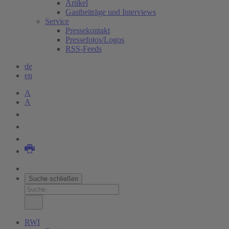
Artikel
Gastbeiträge und Interviews
Service
Pressekontakt
Pressefotos/Logos
RSS-Feeds
de
en
A
A
Suche schließen
RWI