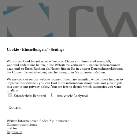
Skip
to
main
content
Cookie - Einstellungen / - Settings
Wir nutzen Cookies auf unserer Website. Einige von ihnen sind essenziell,
während andere uns helfen, diese Website zu verbessern – nähere Informationen
dazu und zu Ihren Rechten als Nutzer finden Sie in unserer Datenschutzerklärung.
Sie können frei entscheiden, welche Kategorien Sie zulassen möchten.
We use cookies on our website. Some of them are essential, while others help us to
improve this website - you can find more information about them and your rights
as a user in our privacy policy. You are free to decide which categories you want
to allow.
Erforderlich/ Required
Analytisch/ Analytical
de
Details
en
A
Weitere Informationen finden Sie in unserer
A
Datenschutzerklärung
und im
Impressum
.