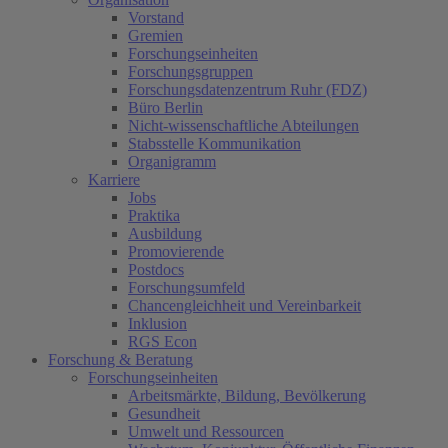
Vorstand
Gremien
Forschungseinheiten
Forschungsgruppen
Forschungsdatenzentrum Ruhr (FDZ)
Büro Berlin
Nicht-wissenschaftliche Abteilungen
Stabsstelle Kommunikation
Organigramm
Karriere
Jobs
Praktika
Ausbildung
Promovierende
Postdocs
Forschungsumfeld
Chancengleichheit und Vereinbarkeit
Inklusion
RGS Econ
Forschung & Beratung
Forschungseinheiten
Arbeitsmärkte, Bildung, Bevölkerung
Gesundheit
Umwelt und Ressourcen