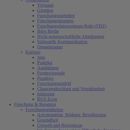
Vorstand
Gremien
Forschungseinheiten
Forschungsgruppen
Forschungsdatenzentrum Ruhr (FDZ)
Büro Berlin
Nicht-wissenschaftliche Abteilungen
Stabsstelle Kommunikation
Organigramm
Karriere
Jobs
Praktika
Ausbildung
Promovierende
Postdocs
Forschungsumfeld
Chancengleichheit und Vereinbarkeit
Inklusion
RGS Econ
Forschung & Beratung
Forschungseinheiten
Arbeitsmärkte, Bildung, Bevölkerung
Gesundheit
Umwelt und Ressourcen