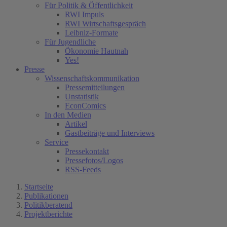
Für Politik & Öffentlichkeit
RWI Impuls
RWI Wirtschaftsgespräch
Leibniz-Formate
Für Jugendliche
Ökonomie Hautnah
Yes!
Presse
Wissenschaftskommunikation
Pressemitteilungen
Unstatistik
EconComics
In den Medien
Artikel
Gastbeiträge und Interviews
Service
Pressekontakt
Pressefotos/Logos
RSS-Feeds
Startseite
Publikationen
Politikberatend
Projektberichte