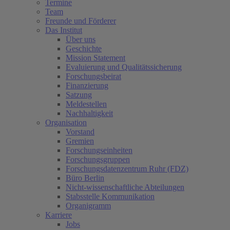
Termine
Team
Freunde und Förderer
Das Institut
Über uns
Geschichte
Mission Statement
Evaluierung und Qualitätssicherung
Forschungsbeirat
Finanzierung
Satzung
Meldestellen
Nachhaltigkeit
Organisation
Vorstand
Gremien
Forschungseinheiten
Forschungsgruppen
Forschungsdatenzentrum Ruhr (FDZ)
Büro Berlin
Nicht-wissenschaftliche Abteilungen
Stabsstelle Kommunikation
Organigramm
Karriere
Jobs