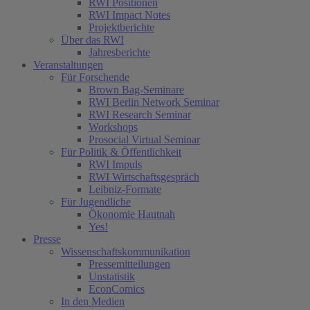
RWI Positionen
RWI Impact Notes
Projektberichte
Über das RWI
Jahresberichte
Veranstaltungen
Für Forschende
Brown Bag-Seminare
RWI Berlin Network Seminar
RWI Research Seminar
Workshops
Prosocial Virtual Seminar
Für Politik & Öffentlichkeit
RWI Impuls
RWI Wirtschaftsgespräch
Leibniz-Formate
Für Jugendliche
Ökonomie Hautnah
Yes!
Presse
Wissenschaftskommunikation
Pressemitteilungen
Unstatistik
EconComics
In den Medien