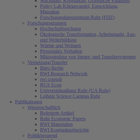
Wachstum, Konjunktur, Öffentliche Finanzen
Policy Lab Klimawandel, Entwicklung,
Migration
Forschungsdatenzentrum Ruhr (FDZ)
Forschungsgruppen
Hochschulforschung
Ökologische Transformation, Arbeitsmarkt, Aus-
und Weiterbildung
Wärme und Wohnen
Prosoziales Verhalten
Mikrostruktur von Steuer- und Transfersystemen
Vernetzung/Transfer
Büro Berlin
RWI Research Network
rwi consult
RGS Econ
Universitätsallianz Ruhr (UA Ruhr)
Leibniz Science Campus Ruhr
Publikationen
Wissenschaftlich
Referierte Artikel
Ruhr Economic Papers
RWI Materialien
RWI Konjunkturberichte
Politikberatend