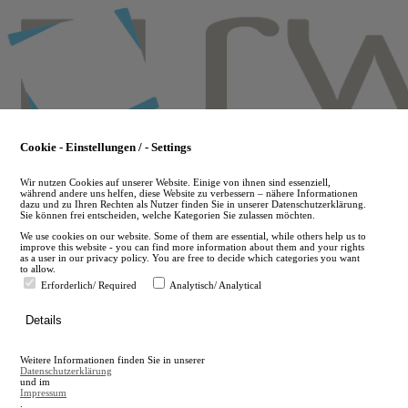
Skip
to
main
content
Cookie - Einstellungen / - Settings
Wir nutzen Cookies auf unserer Website. Einige von ihnen sind essenziell,
während andere uns helfen, diese Website zu verbessern – nähere Informationen
dazu und zu Ihren Rechten als Nutzer finden Sie in unserer Datenschutzerklärung.
Sie können frei entscheiden, welche Kategorien Sie zulassen möchten.
We use cookies on our website. Some of them are essential, while others help us to
improve this website - you can find more information about them and your rights
as a user in our privacy policy. You are free to decide which categories you want
to allow.
Erforderlich/ Required
Analytisch/ Analytical
de
Details
en
A
Weitere Informationen finden Sie in unserer
A
Datenschutzerklärung
und im
Impressum
.