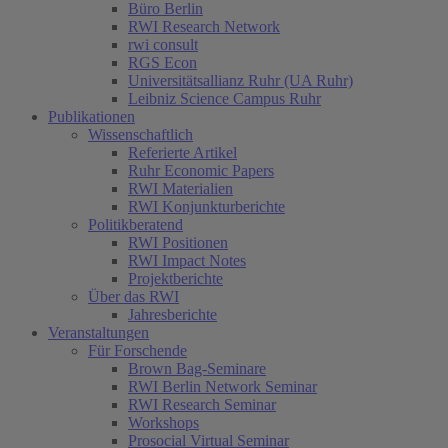
Büro Berlin
RWI Research Network
rwi consult
RGS Econ
Universitätsallianz Ruhr (UA Ruhr)
Leibniz Science Campus Ruhr
Publikationen
Wissenschaftlich
Referierte Artikel
Ruhr Economic Papers
RWI Materialien
RWI Konjunkturberichte
Politikberatend
RWI Positionen
RWI Impact Notes
Projektberichte
Über das RWI
Jahresberichte
Veranstaltungen
Für Forschende
Brown Bag-Seminare
RWI Berlin Network Seminar
RWI Research Seminar
Workshops
Prosocial Virtual Seminar