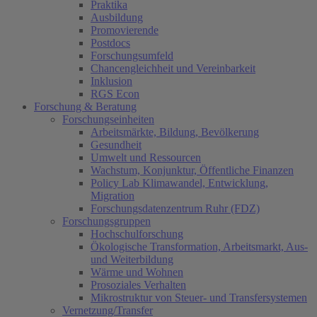
Praktika
Ausbildung
Promovierende
Postdocs
Forschungsumfeld
Chancengleichheit und Vereinbarkeit
Inklusion
RGS Econ
Forschung & Beratung
Forschungseinheiten
Arbeitsmärkte, Bildung, Bevölkerung
Gesundheit
Umwelt und Ressourcen
Wachstum, Konjunktur, Öffentliche Finanzen
Policy Lab Klimawandel, Entwicklung,
Migration
Forschungsdatenzentrum Ruhr (FDZ)
Forschungsgruppen
Hochschulforschung
Ökologische Transformation, Arbeitsmarkt, Aus-
und Weiterbildung
Wärme und Wohnen
Prosoziales Verhalten
Mikrostruktur von Steuer- und Transfersystemen
Vernetzung/Transfer