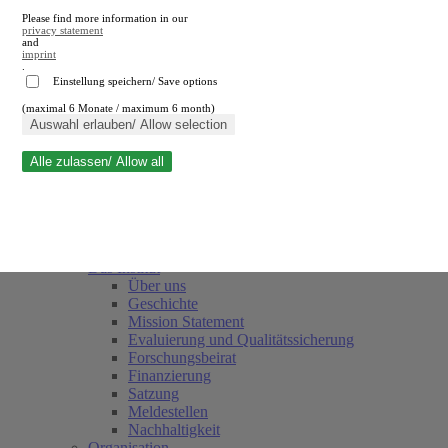
Please find more information in our
privacy statement
and
imprint
.
Einstellung speichern/ Save options
(maximal 6 Monate / maximum 6 month)
Suche schließen
Auswahl erlauben/ Allow selection
Alle zulassen/ Allow all
RWI
Termine
Team
Freunde und Förderer
Das Institut
Über uns
Geschichte
Mission Statement
Evaluierung und Qualitätssicherung
Forschungsbeirat
Finanzierung
Satzung
Meldestellen
Nachhaltigkeit
Organisation