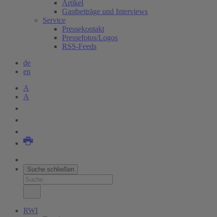
Artikel
Gastbeiträge und Interviews
Service
Pressekontakt
Pressefotos/Logos
RSS-Feeds
de
en
A
A
Suche schließen
RWI