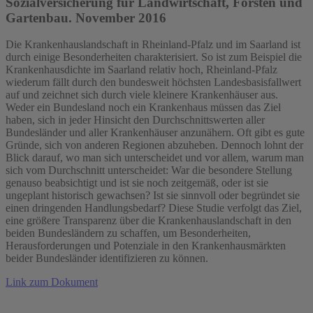
Sozialversicherung für Landwirtschaft, Forsten und
Gartenbau. November 2016
Die Krankenhauslandschaft in Rheinland‐Pfalz und im Saarland ist
durch einige Besonderheiten charakterisiert. So ist zum Beispiel die
Krankenhausdichte im Saarland relativ hoch, Rheinland‐Pfalz
wiederum fällt durch den bundesweit höchsten Landesbasisfallwert
auf und zeichnet sich durch viele kleinere Krankenhäuser aus.
Weder ein Bundesland noch ein Krankenhaus müssen das Ziel
haben, sich in jeder Hinsicht den Durchschnittswerten aller
Bundesländer und aller Krankenhäuser anzunähern. Oft gibt es gute
Gründe, sich von anderen Regionen abzuheben. Dennoch lohnt der
Blick darauf, wo man sich unterscheidet und vor allem, warum man
sich vom Durchschnitt unterscheidet: War die besondere Stellung
genauso beabsichtigt und ist sie noch zeitgemäß, oder ist sie
ungeplant historisch gewachsen? Ist sie sinnvoll oder begründet sie
einen dringenden Handlungsbedarf? Diese Studie verfolgt das Ziel,
eine größere Transparenz über die Krankenhauslandschaft in den
beiden Bundesländern zu schaffen, um Besonderheiten,
Herausforderungen und Potenziale in den Krankenhausmärkten
beider Bundesländer identifizieren zu können.
Link zum Dokument