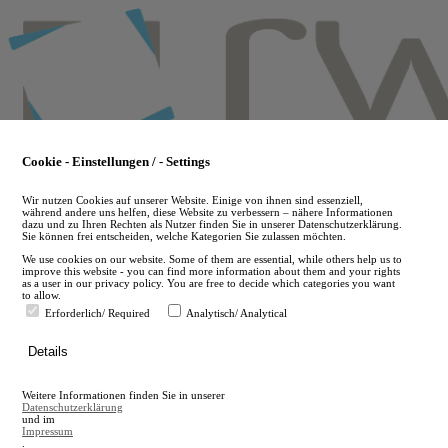
Skip
to
main
content
Cookie - Einstellungen / - Settings
Wir nutzen Cookies auf unserer Website. Einige von ihnen sind essenziell,
während andere uns helfen, diese Website zu verbessern – nähere Informationen
dazu und zu Ihren Rechten als Nutzer finden Sie in unserer Datenschutzerklärung.
Sie können frei entscheiden, welche Kategorien Sie zulassen möchten.
We use cookies on our website. Some of them are essential, while others help us to
improve this website - you can find more information about them and your rights
as a user in our privacy policy. You are free to decide which categories you want
to allow.
Erforderlich/ Required
Analytisch/ Analytical
de
Details
en
A
Weitere Informationen finden Sie in unserer
A
Datenschutzerklärung
und im
Impressum
.