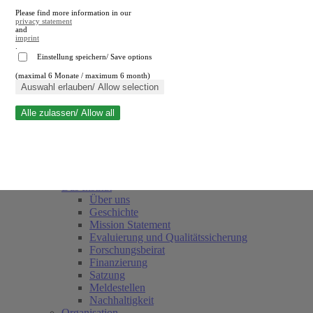
Please find more information in our
privacy statement
and
imprint
.
Einstellung speichern/ Save options
(maximal 6 Monate / maximum 6 month)
Suche schließen
Auswahl erlauben/ Allow selection
Alle zulassen/ Allow all
RWI
Termine
Team
Freunde und Förderer
Das Institut
Über uns
Geschichte
Mission Statement
Evaluierung und Qualitätssicherung
Forschungsbeirat
Finanzierung
Satzung
Meldestellen
Nachhaltigkeit
Organisation