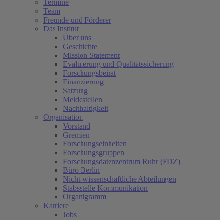
Termine
Team
Freunde und Förderer
Das Institut
Über uns
Geschichte
Mission Statement
Evaluierung und Qualitätssicherung
Forschungsbeirat
Finanzierung
Satzung
Meldestellen
Nachhaltigkeit
Organisation
Vorstand
Gremien
Forschungseinheiten
Forschungsgruppen
Forschungsdatenzentrum Ruhr (FDZ)
Büro Berlin
Nicht-wissenschaftliche Abteilungen
Stabsstelle Kommunikation
Organigramm
Karriere
Jobs