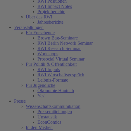
RWI Positionen
RWI Impact Notes
Projektberichte
Über das RWI
Jahresberichte
Veranstaltungen
Für Forschende
Brown Bag-Seminare
RWI Berlin Network Seminar
RWI Research Seminar
Workshops
Prosocial Virtual Seminar
Für Politik & Öffentlichkeit
RWI Impuls
RWI Wirtschaftsgespräch
Leibniz-Formate
Für Jugendliche
Ökonomie Hautnah
Yes!
Presse
Wissenschaftskommunikation
Pressemitteilungen
Unstatistik
EconComics
In den Medien