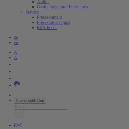
Artikel
Gastbeiträge und Interviews
Service
Pressekontakt
Pressefotos/Logos
RSS-Feeds
de
en
A
A
Suche schließen
RWI