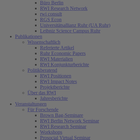
Büro Berlin
RWI Research Network
rwi consult
RGS Econ
Universitätsallianz Ruhr (UA Ruhr)
Leibniz Science Campus Ruhr
Publikationen
Wissenschaftlich
Referierte Artikel
Ruhr Economic Papers
RWI Materialien
RWI Konjunkturberichte
Politikberatend
RWI Positionen
RWI Impact Notes
Projektberichte
Über das RWI
Jahresberichte
Veranstaltungen
Für Forschende
Brown Bag-Seminare
RWI Berlin Network Seminar
RWI Research Seminar
Workshops
Prosocial Virtual Seminar