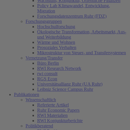
Wachstum, Konjunktur, Öffentliche Finanzen
Policy Lab Klimawandel, Entwicklung,
Migration
Forschungsdatenzentrum Ruhr (FDZ)
Forschungsgruppen
Hochschulforschung
Ökologische Transformation, Arbeitsmarkt, Aus-
und Weiterbildung
Wärme und Wohnen
Prosoziales Verhalten
Mikrostruktur von Steuer- und Transfersystemen
Vernetzung/Transfer
Büro Berlin
RWI Research Network
rwi consult
RGS Econ
Universitätsallianz Ruhr (UA Ruhr)
Leibniz Science Campus Ruhr
Publikationen
Wissenschaftlich
Referierte Artikel
Ruhr Economic Papers
RWI Materialien
RWI Konjunkturberichte
Politikberatend