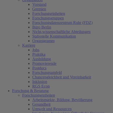
Vorstand
Gremien
Forschungseinheiten
Forschungsgruppen
Forschungsdatenzentrum Ruhr (FDZ)
Büro Berlin
Nicht-wissenschaftliche Abteilungen
Stabsstelle Kommunikation
Organigramm
Karriere
Jobs
Praktika
Ausbildung
Promovierende
Postdocs
Forschungsumfeld
Chancengleichheit und Vereinbarkeit
Inklusion
RGS Econ
Forschung & Beratung
Forschungseinheiten
Arbeitsmärkte, Bildung, Bevölkerung
Gesundheit
Umwelt und Ressourcen