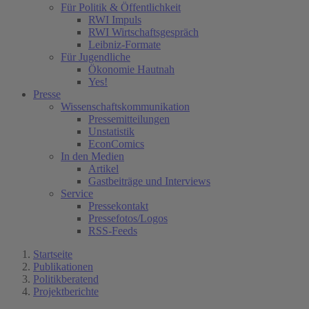
Für Politik & Öffentlichkeit
RWI Impuls
RWI Wirtschaftsgespräch
Leibniz-Formate
Für Jugendliche
Ökonomie Hautnah
Yes!
Presse
Wissenschaftskommunikation
Pressemitteilungen
Unstatistik
EconComics
In den Medien
Artikel
Gastbeiträge und Interviews
Service
Pressekontakt
Pressefotos/Logos
RSS-Feeds
Startseite
Publikationen
Politikberatend
Projektberichte