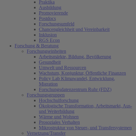
Praktika
Ausbildung
Promovierende
Postdocs
Forschungsumfeld
Chancengleichheit und Vereinbarkeit
Inklusion
RGS Econ
Forschung & Beratung
Forschungseinheiten
Arbeitsmärkte, Bildung, Bevölkerung
Gesundheit
Umwelt und Ressourcen
Wachstum, Konjunktur, Öffentliche Finanzen
Policy Lab Klimawandel, Entwicklung,
Migration
Forschungsdatenzentrum Ruhr (FDZ)
Forschungsgruppen
Hochschulforschung
Ökologische Transformation, Arbeitsmarkt, Aus-
und Weiterbildung
Wärme und Wohnen
Prosoziales Verhalten
Mikrostruktur von Steuer- und Transfersystemen
Vernetzung/Transfer