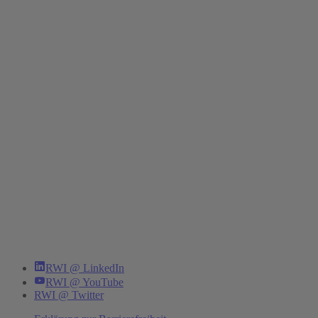
RWI @ LinkedIn
RWI @ YouTube
RWI @ Twitter