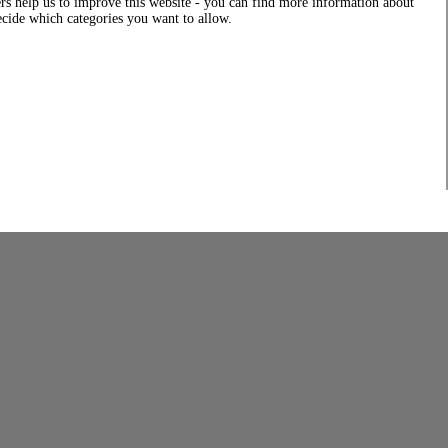
rs help us to improve this website - you can find more information about
decide which categories you want to allow.