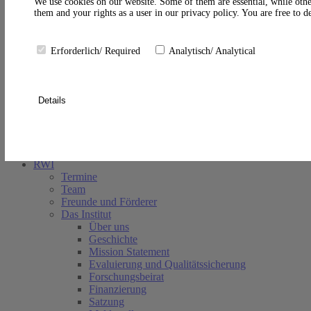
A
We use cookies on our website. Some of them are essential, while othe
them and your rights as a user in our privacy policy. You are free to 
Erforderlich/ Required
Analytisch/ Analytical
Details
Suche schließen
RWI
Termine
Team
Freunde und Förderer
Das Institut
Über uns
Geschichte
Mission Statement
Evaluierung und Qualitätssicherung
Forschungsbeirat
Finanzierung
Satzung