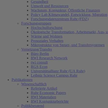
Gesundheit
Umwelt und Ressourcen
Wachstum, Konjunktur, Öffentliche Finanzen
Policy Lab Klimawandel, Entwicklung, Migration
Forschungsdatenzentrum Ruhr (FDZ)
Forschungsgruppen
Hochschulforschung
Ökologische Transformation, Arbeitsmarkt, Aus- 
Wärme und Wohnen
Prosoziales Verhalten
Mikrostruktur von Steuer- und Transfersystemen
Vernetzung/Transfer
Büro Berlin
RWI Research Network
rwi consult
RGS Econ
Universitätsallianz Ruhr (UA Ruhr)
Leibniz Science Campus Ruhr
Publikationen
Wissenschaftlich
Referierte Artikel
Ruhr Economic Papers
RWI Materialien
RWI Konjunkturberichte
Politikberatend