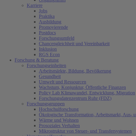
Karriere
Jobs
Praktika
Ausbildung
Promovierende
Postdocs
Forschungsumfeld
Chancengleichheit und Vereinbarkeit
Inklusion
RGS Econ
Forschung & Beratung
Forschungseinheiten
Arbeitsmärkte, Bildung, Bevölkerung
Gesundheit
Umwelt und Ressourcen
Wachstum, Konjunktur, Öffentliche Finanzen
Policy Lab Klimawandel, Entwicklung, Migration
Forschungsdatenzentrum Ruhr (FDZ)
Forschungsgruppen
Hochschulforschung
Ökologische Transformation, Arbeitsmarkt, Aus- 
Wärme und Wohnen
Prosoziales Verhalten
Mikrostruktur von Steuer- und Transfersystemen