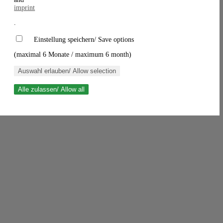
imprint
.
Einstellung speichern/ Save options
(maximal 6 Monate / maximum 6 month)
Auswahl erlauben/ Allow selection
Alle zulassen/ Allow all