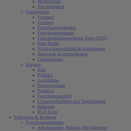
Meldestellen
Nachhaltigkeit
Organisation
Vorstand
Gremien
Forschungseinheiten
Forschungsgruppen
Forschungsdatenzentrum Ruhr (FDZ)
Büro Berlin
Nicht-wissenschaftliche Abteilungen
Stabsstelle Kommunikation
Organigramm
Karriere
Jobs
Praktika
Ausbildung
Promovierende
Postdocs
Forschungsumfeld
Chancengleichheit und Vereinbarkeit
Inklusion
RGS Econ
Forschung & Beratung
Forschungseinheiten
Arbeitsmärkte, Bildung, Bevölkerung