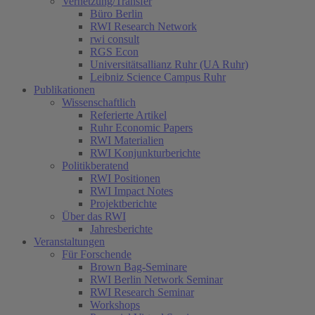
Vernetzung/Transfer
Büro Berlin
RWI Research Network
rwi consult
RGS Econ
Universitätsallianz Ruhr (UA Ruhr)
Leibniz Science Campus Ruhr
Publikationen
Wissenschaftlich
Referierte Artikel
Ruhr Economic Papers
RWI Materialien
RWI Konjunkturberichte
Politikberatend
RWI Positionen
RWI Impact Notes
Projektberichte
Über das RWI
Jahresberichte
Veranstaltungen
Für Forschende
Brown Bag-Seminare
RWI Berlin Network Seminar
RWI Research Seminar
Workshops