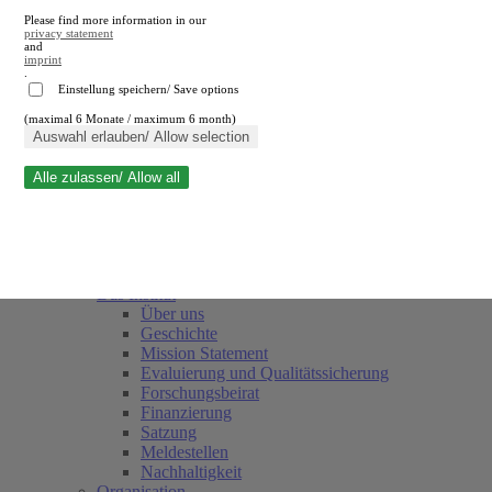
Please find more information in our
privacy statement
and
imprint
.
Einstellung speichern/ Save options
(maximal 6 Monate / maximum 6 month)
Suche schließen
Auswahl erlauben/ Allow selection
Alle zulassen/ Allow all
RWI
Termine
Team
Freunde und Förderer
Das Institut
Über uns
Geschichte
Mission Statement
Evaluierung und Qualitätssicherung
Forschungsbeirat
Finanzierung
Satzung
Meldestellen
Nachhaltigkeit
Organisation