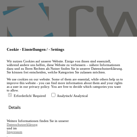
Skip
to
main
content
Cookie - Einstellungen / - Settings
Wir nutzen Cookies auf unserer Website. Einige von ihnen sind essenziell,
während andere uns helfen, diese Website zu verbessern – nähere Informationen
dazu und zu Ihren Rechten als Nutzer finden Sie in unserer Datenschutzerklärung.
Sie können frei entscheiden, welche Kategorien Sie zulassen möchten.
We use cookies on our website. Some of them are essential, while others help us to
improve this website - you can find more information about them and your rights
as a user in our privacy policy. You are free to decide which categories you want
to allow.
Erforderlich/ Required
Analytisch/ Analytical
de
Details
en
A
Weitere Informationen finden Sie in unserer
A
Datenschutzerklärung
und im
Impressum
.