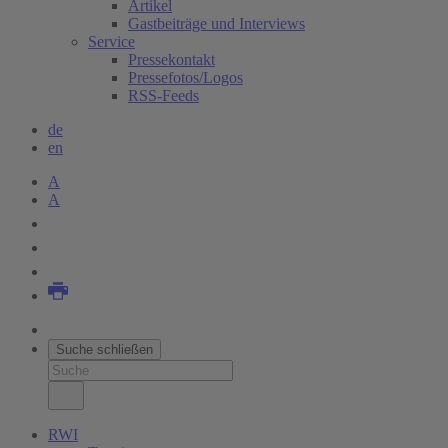
Artikel
Gastbeiträge und Interviews
Service
Pressekontakt
Pressefotos/Logos
RSS-Feeds
de
en
A
A
Suche schließen
RWI