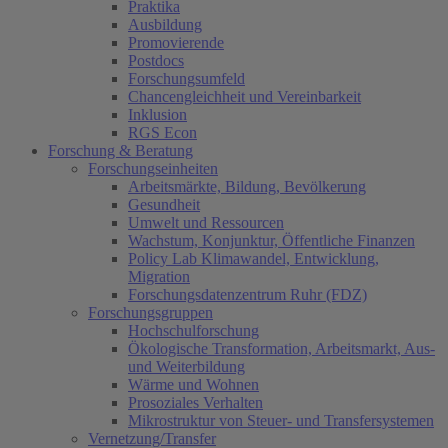
Praktika
Ausbildung
Promovierende
Postdocs
Forschungsumfeld
Chancengleichheit und Vereinbarkeit
Inklusion
RGS Econ
Forschung & Beratung
Forschungseinheiten
Arbeitsmärkte, Bildung, Bevölkerung
Gesundheit
Umwelt und Ressourcen
Wachstum, Konjunktur, Öffentliche Finanzen
Policy Lab Klimawandel, Entwicklung,
Migration
Forschungsdatenzentrum Ruhr (FDZ)
Forschungsgruppen
Hochschulforschung
Ökologische Transformation, Arbeitsmarkt, Aus-
und Weiterbildung
Wärme und Wohnen
Prosoziales Verhalten
Mikrostruktur von Steuer- und Transfersystemen
Vernetzung/Transfer