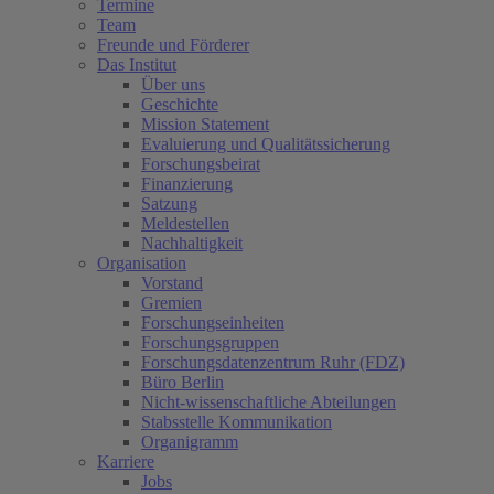
Termine
Team
Freunde und Förderer
Das Institut
Über uns
Geschichte
Mission Statement
Evaluierung und Qualitätssicherung
Forschungsbeirat
Finanzierung
Satzung
Meldestellen
Nachhaltigkeit
Organisation
Vorstand
Gremien
Forschungseinheiten
Forschungsgruppen
Forschungsdatenzentrum Ruhr (FDZ)
Büro Berlin
Nicht-wissenschaftliche Abteilungen
Stabsstelle Kommunikation
Organigramm
Karriere
Jobs