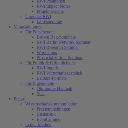
RWI Positionen
RWI Impact Notes
Projektberichte
Über das RWI
Jahresberichte
Veranstaltungen
Für Forschende
Brown Bag-Seminare
RWI Berlin Network Seminar
RWI Research Seminar
Workshops
Prosocial Virtual Seminar
Für Politik & Öffentlichkeit
RWI Impuls
RWI Wirtschaftsgespräch
Leibniz-Formate
Für Jugendliche
Ökonomie Hautnah
Yes!
Presse
Wissenschaftskommunikation
Pressemitteilungen
Unstatistik
EconComics
In den Medien