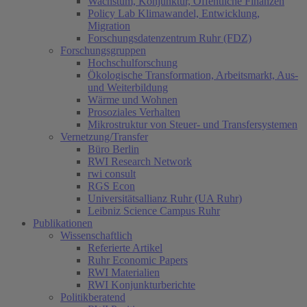
Wachstum, Konjunktur, Öffentliche Finanzen
Policy Lab Klimawandel, Entwicklung,
Migration
Forschungsdatenzentrum Ruhr (FDZ)
Forschungsgruppen
Hochschulforschung
Ökologische Transformation, Arbeitsmarkt, Aus-
und Weiterbildung
Wärme und Wohnen
Prosoziales Verhalten
Mikrostruktur von Steuer- und Transfersystemen
Vernetzung/Transfer
Büro Berlin
RWI Research Network
rwi consult
RGS Econ
Universitätsallianz Ruhr (UA Ruhr)
Leibniz Science Campus Ruhr
Publikationen
Wissenschaftlich
Referierte Artikel
Ruhr Economic Papers
RWI Materialien
RWI Konjunkturberichte
Politikberatend