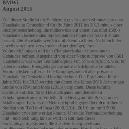
BMWi
August 2015
Ziel dieser Studie ist die Schätzung des Energieverbrauchs privater
Haushalte in Deutschland für die Jahre 2011 bis 2013 mittels einer
Stichprobenerhebung, die mittlerweile auf einem aus rund 15000
Haushalten bestehenden repräsentativen Panel des forsa-Instituts
basiert. Die Haushalte werden umfassend zu ihrem Verbrauch der
jeweils von ihnen verwendeten Energieträger, ihren
Wohnverhältnissen und den Charakteristika des bewohnten
Gebäudes befragt. Ausgehend von einer Nettostichprobe von 8561
Haushalten, was einer Teilnahmequote von 57% entspricht, wird für
jeden einzelnen Energieträger die aus der Stichprobe ermittelte
Verbrauchskennziffer auf die Grundgesamtheit aller privaten
Haushalte in Deutschland hochgerechnet. Die Ergebnisse für die
Jahre 2011 bis 2013 werden mit denen des Jahres 2010 der vorigen
Studie von RWI und forsa (2013) verglichen. Diese beruhte
ebenfalls auf dem forsa-Haushaltspanel und demselben
Erhebungsinstrument. Vorteilhaft in Bezug auf die Präzision der
Schätzungen ist, dass die Nettostichprobe gegenüber den früheren
Studien von RWI und forsa (2008, 2010, 2013) um rund 2000
Haushalte erweitert werden konnte. Über die Verbrauchserhebung
und –hochrechnung hinaus wird im Rahmen dieses
Forschungsprojekts auch die aus dem Energieverbrauch
resultierende Kostenbelastung der privaten Haushalte für das Jahr