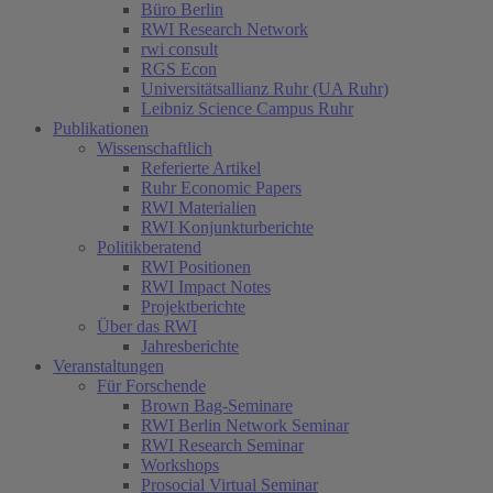
Büro Berlin
RWI Research Network
rwi consult
RGS Econ
Universitätsallianz Ruhr (UA Ruhr)
Leibniz Science Campus Ruhr
Publikationen
Wissenschaftlich
Referierte Artikel
Ruhr Economic Papers
RWI Materialien
RWI Konjunkturberichte
Politikberatend
RWI Positionen
RWI Impact Notes
Projektberichte
Über das RWI
Jahresberichte
Veranstaltungen
Für Forschende
Brown Bag-Seminare
RWI Berlin Network Seminar
RWI Research Seminar
Workshops
Prosocial Virtual Seminar