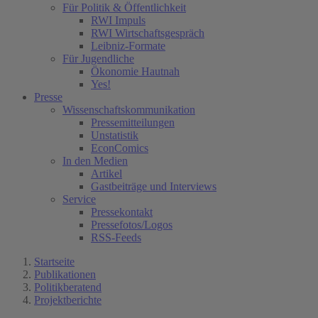
Für Politik & Öffentlichkeit
RWI Impuls
RWI Wirtschaftsgespräch
Leibniz-Formate
Für Jugendliche
Ökonomie Hautnah
Yes!
Presse
Wissenschaftskommunikation
Pressemitteilungen
Unstatistik
EconComics
In den Medien
Artikel
Gastbeiträge und Interviews
Service
Pressekontakt
Pressefotos/Logos
RSS-Feeds
Startseite
Publikationen
Politikberatend
Projektberichte