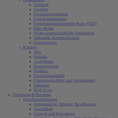
Vorstand
Gremien
Forschungseinheiten
Forschungsgruppen
Forschungsdatenzentrum Ruhr (FDZ)
Büro Berlin
Nicht-wissenschaftliche Abteilungen
Stabsstelle Kommunikation
Organigramm
Karriere
Jobs
Praktika
Ausbildung
Promovierende
Postdocs
Forschungsumfeld
Chancengleichheit und Vereinbarkeit
Inklusion
RGS Econ
Forschung & Beratung
Forschungseinheiten
Arbeitsmärkte, Bildung, Bevölkerung
Gesundheit
Umwelt und Ressourcen