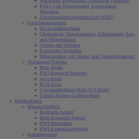
Wachstum, Konjunktur, Öffentliche Finanzen
Policy Lab Klimawandel, Entwicklung,
Migration
Forschungsdatenzentrum Ruhr (FDZ)
Forschungsgruppen
Hochschulforschung
Ökologische Transformation, Arbeitsmarkt, Aus-
und Weiterbildung
Wärme und Wohnen
Prosoziales Verhalten
Mikrostruktur von Steuer- und Transfersystemen
Vernetzung/Transfer
Büro Berlin
RWI Research Network
rwi consult
RGS Econ
Universitätsallianz Ruhr (UA Ruhr)
Leibniz Science Campus Ruhr
Publikationen
Wissenschaftlich
Referierte Artikel
Ruhr Economic Papers
RWI Materialien
RWI Konjunkturberichte
Politikberatend