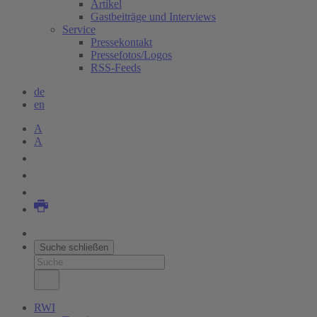
Artikel
Gastbeiträge und Interviews
Service
Pressekontakt
Pressefotos/Logos
RSS-Feeds
de
en
A
A
Suche schließen
RWI