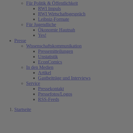
Für Politik & Öffentlichkeit
RWI Impuls
RWI Wirtschaftsgespräch
Leibniz-Formate
Für Jugendliche
Ökonomie Hautnah
Yes!
Presse
Wissenschaftskommunikation
Pressemitteilungen
Unstatistik
EconComics
In den Medien
Artikel
Gastbeiträge und Interviews
Service
Pressekontakt
Pressefotos/Logos
RSS-Feeds
Startseite