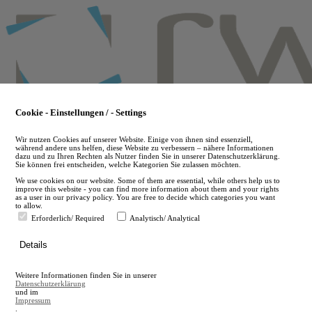
Skip
to
main
content
Cookie - Einstellungen / - Settings
Wir nutzen Cookies auf unserer Website. Einige von ihnen sind essenziell,
während andere uns helfen, diese Website zu verbessern – nähere Informationen
dazu und zu Ihren Rechten als Nutzer finden Sie in unserer Datenschutzerklärung.
Sie können frei entscheiden, welche Kategorien Sie zulassen möchten.
We use cookies on our website. Some of them are essential, while others help us to
improve this website - you can find more information about them and your rights
as a user in our privacy policy. You are free to decide which categories you want
to allow.
Erforderlich/ Required
Analytisch/ Analytical
de
Details
en
A
Weitere Informationen finden Sie in unserer
A
Datenschutzerklärung
und im
Impressum
.