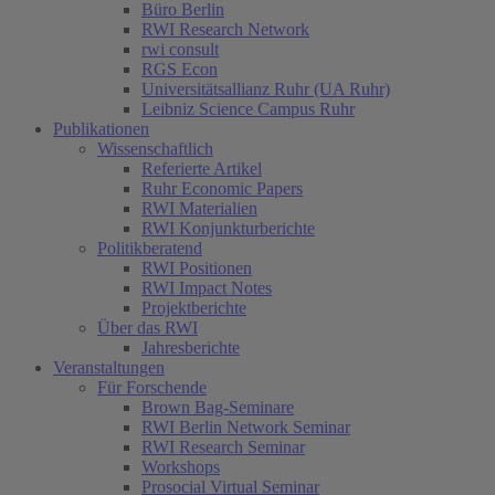
Büro Berlin
RWI Research Network
rwi consult
RGS Econ
Universitätsallianz Ruhr (UA Ruhr)
Leibniz Science Campus Ruhr
Publikationen
Wissenschaftlich
Referierte Artikel
Ruhr Economic Papers
RWI Materialien
RWI Konjunkturberichte
Politikberatend
RWI Positionen
RWI Impact Notes
Projektberichte
Über das RWI
Jahresberichte
Veranstaltungen
Für Forschende
Brown Bag-Seminare
RWI Berlin Network Seminar
RWI Research Seminar
Workshops
Prosocial Virtual Seminar