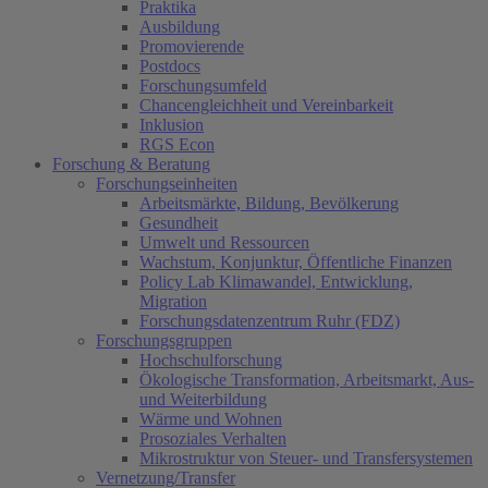
Praktika
Ausbildung
Promovierende
Postdocs
Forschungsumfeld
Chancengleichheit und Vereinbarkeit
Inklusion
RGS Econ
Forschung & Beratung
Forschungseinheiten
Arbeitsmärkte, Bildung, Bevölkerung
Gesundheit
Umwelt und Ressourcen
Wachstum, Konjunktur, Öffentliche Finanzen
Policy Lab Klimawandel, Entwicklung,
Migration
Forschungsdatenzentrum Ruhr (FDZ)
Forschungsgruppen
Hochschulforschung
Ökologische Transformation, Arbeitsmarkt, Aus-
und Weiterbildung
Wärme und Wohnen
Prosoziales Verhalten
Mikrostruktur von Steuer- und Transfersystemen
Vernetzung/Transfer