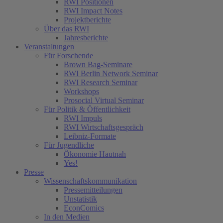
RWI Positionen
RWI Impact Notes
Projektberichte
Über das RWI
Jahresberichte
Veranstaltungen
Für Forschende
Brown Bag-Seminare
RWI Berlin Network Seminar
RWI Research Seminar
Workshops
Prosocial Virtual Seminar
Für Politik & Öffentlichkeit
RWI Impuls
RWI Wirtschaftsgespräch
Leibniz-Formate
Für Jugendliche
Ökonomie Hautnah
Yes!
Presse
Wissenschaftskommunikation
Pressemitteilungen
Unstatistik
EconComics
In den Medien