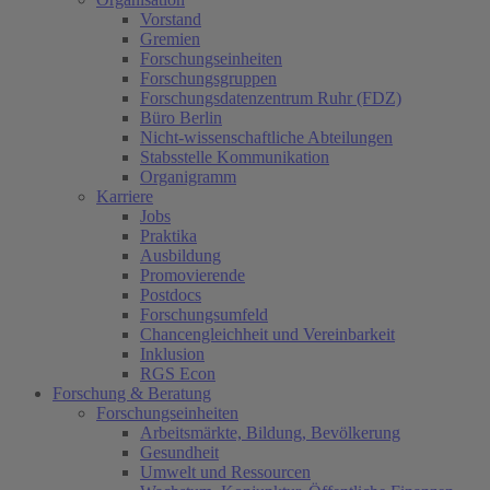
Vorstand
Gremien
Forschungseinheiten
Forschungsgruppen
Forschungsdatenzentrum Ruhr (FDZ)
Büro Berlin
Nicht-wissenschaftliche Abteilungen
Stabsstelle Kommunikation
Organigramm
Karriere
Jobs
Praktika
Ausbildung
Promovierende
Postdocs
Forschungsumfeld
Chancengleichheit und Vereinbarkeit
Inklusion
RGS Econ
Forschung & Beratung
Forschungseinheiten
Arbeitsmärkte, Bildung, Bevölkerung
Gesundheit
Umwelt und Ressourcen