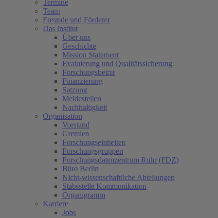
Termine
Team
Freunde und Förderer
Das Institut
Über uns
Geschichte
Mission Statement
Evaluierung und Qualitätssicherung
Forschungsbeirat
Finanzierung
Satzung
Meldestellen
Nachhaltigkeit
Organisation
Vorstand
Gremien
Forschungseinheiten
Forschungsgruppen
Forschungsdatenzentrum Ruhr (FDZ)
Büro Berlin
Nicht-wissenschaftliche Abteilungen
Stabsstelle Kommunikation
Organigramm
Karriere
Jobs