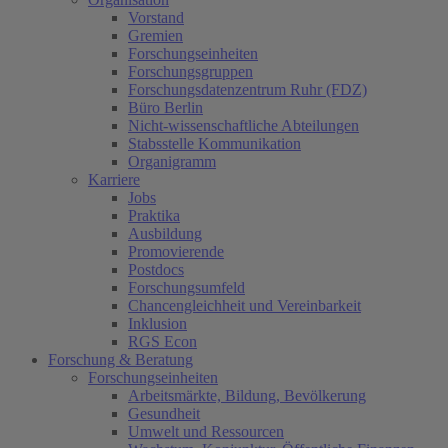
Vorstand
Gremien
Forschungseinheiten
Forschungsgruppen
Forschungsdatenzentrum Ruhr (FDZ)
Büro Berlin
Nicht-wissenschaftliche Abteilungen
Stabsstelle Kommunikation
Organigramm
Karriere
Jobs
Praktika
Ausbildung
Promovierende
Postdocs
Forschungsumfeld
Chancengleichheit und Vereinbarkeit
Inklusion
RGS Econ
Forschung & Beratung
Forschungseinheiten
Arbeitsmärkte, Bildung, Bevölkerung
Gesundheit
Umwelt und Ressourcen