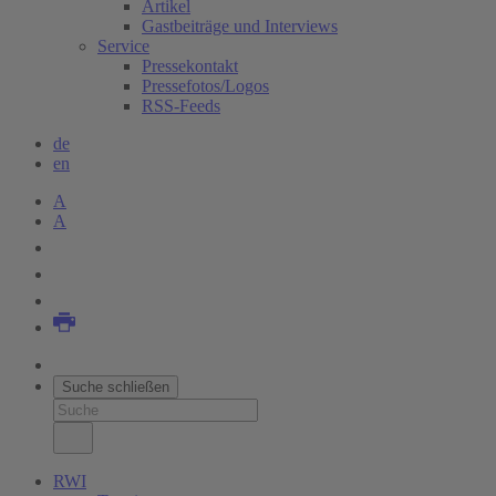
Artikel
Gastbeiträge und Interviews
Service
Pressekontakt
Pressefotos/Logos
RSS-Feeds
de
en
A
A
Suche schließen
RWI