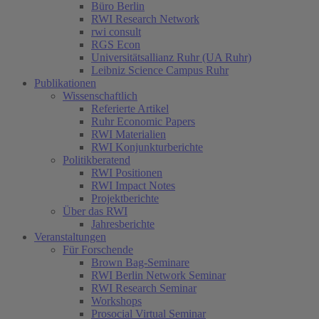
Büro Berlin
RWI Research Network
rwi consult
RGS Econ
Universitätsallianz Ruhr (UA Ruhr)
Leibniz Science Campus Ruhr
Publikationen
Wissenschaftlich
Referierte Artikel
Ruhr Economic Papers
RWI Materialien
RWI Konjunkturberichte
Politikberatend
RWI Positionen
RWI Impact Notes
Projektberichte
Über das RWI
Jahresberichte
Veranstaltungen
Für Forschende
Brown Bag-Seminare
RWI Berlin Network Seminar
RWI Research Seminar
Workshops
Prosocial Virtual Seminar