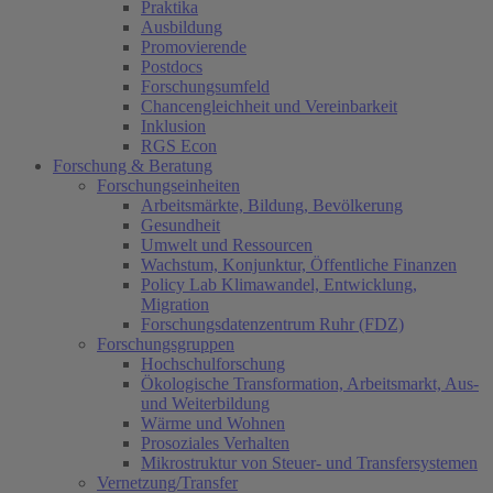
Praktika
Ausbildung
Promovierende
Postdocs
Forschungsumfeld
Chancengleichheit und Vereinbarkeit
Inklusion
RGS Econ
Forschung & Beratung
Forschungseinheiten
Arbeitsmärkte, Bildung, Bevölkerung
Gesundheit
Umwelt und Ressourcen
Wachstum, Konjunktur, Öffentliche Finanzen
Policy Lab Klimawandel, Entwicklung,
Migration
Forschungsdatenzentrum Ruhr (FDZ)
Forschungsgruppen
Hochschulforschung
Ökologische Transformation, Arbeitsmarkt, Aus-
und Weiterbildung
Wärme und Wohnen
Prosoziales Verhalten
Mikrostruktur von Steuer- und Transfersystemen
Vernetzung/Transfer