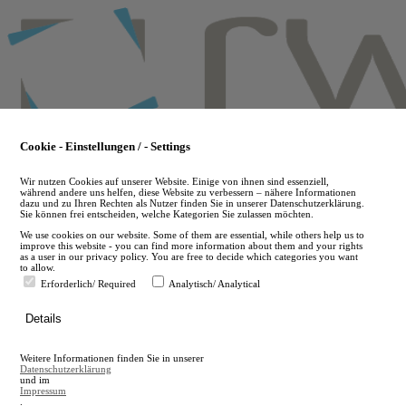
Skip
to
main
content
Cookie - Einstellungen / - Settings
Wir nutzen Cookies auf unserer Website. Einige von ihnen sind essenziell,
während andere uns helfen, diese Website zu verbessern – nähere Informationen
dazu und zu Ihren Rechten als Nutzer finden Sie in unserer Datenschutzerklärung.
Sie können frei entscheiden, welche Kategorien Sie zulassen möchten.
We use cookies on our website. Some of them are essential, while others help us to
improve this website - you can find more information about them and your rights
as a user in our privacy policy. You are free to decide which categories you want
to allow.
Erforderlich/ Required
Analytisch/ Analytical
de
Details
en
A
Weitere Informationen finden Sie in unserer
A
Datenschutzerklärung
und im
Impressum
.