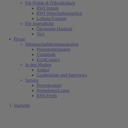
Für Politik & Öffentlichkeit
RWI Impuls
RWI Wirtschaftsgespräch
Leibniz-Formate
Für Jugendliche
Ökonomie Hautnah
Yes!
Presse
Wissenschaftskommunikation
Pressemitteilungen
Unstatistik
EconComics
In den Medien
Artikel
Gastbeiträge und Interviews
Service
Pressekontakt
Pressefotos/Logos
RSS-Feeds
Startseite