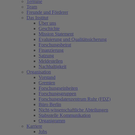
Termine
Team
Freunde und Förderer
Das Institut
Über uns
Geschichte
Mission Statement
Evaluierung und Qualitätssicherung
Forschungsbeirat
Finanzierung
Satzung
Meldestellen
Nachhaltigkeit
Organisation
Vorstand
Gremien
Forschungseinheiten
Forschungsgruppen
Forschungsdatenzentrum Ruhr (FDZ)
Büro Berlin
Nicht-wissenschaftliche Abteilungen
Stabsstelle Kommunikation
Organigramm
Karriere
Jobs