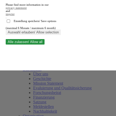
Please find more information in our
privacy statement
and
imprint
.
Einstellung speichern/ Save options
(maximal 6 Monate / maximum 6 month)
Suche schließen
Auswahl erlauben/ Allow selection
Alle zulassen/ Allow all
RWI
Termine
Team
Freunde und Förderer
Das Institut
Über uns
Geschichte
Mission Statement
Evaluierung und Qualitätssicherung
Forschungsbeirat
Finanzierung
Satzung
Meldestellen
Nachhaltigkeit
Organisation