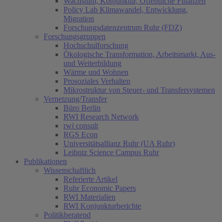
Wachstum, Konjunktur, Öffentliche Finanzen
Policy Lab Klimawandel, Entwicklung,
Migration
Forschungsdatenzentrum Ruhr (FDZ)
Forschungsgruppen
Hochschulforschung
Ökologische Transformation, Arbeitsmarkt, Aus-
und Weiterbildung
Wärme und Wohnen
Prosoziales Verhalten
Mikrostruktur von Steuer- und Transfersystemen
Vernetzung/Transfer
Büro Berlin
RWI Research Network
rwi consult
RGS Econ
Universitätsallianz Ruhr (UA Ruhr)
Leibniz Science Campus Ruhr
Publikationen
Wissenschaftlich
Referierte Artikel
Ruhr Economic Papers
RWI Materialien
RWI Konjunkturberichte
Politikberatend