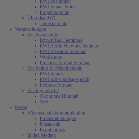
RWI Positionen
RWI Impact Notes
Projektberichte
Über das RWI
Jahresberichte
Veranstaltungen
Für Forschende
Brown Bag-Seminare
RWI Berlin Network Seminar
RWI Research Seminar
Workshops
Prosocial Virtual Seminar
Für Politik & Öffentlichkeit
RWI Impuls
RWI Wirtschaftsgespräch
Leibniz-Formate
Für Jugendliche
Ökonomie Hautnah
Yes!
Presse
Wissenschaftskommunikation
Pressemitteilungen
Unstatistik
EconComics
In den Medien