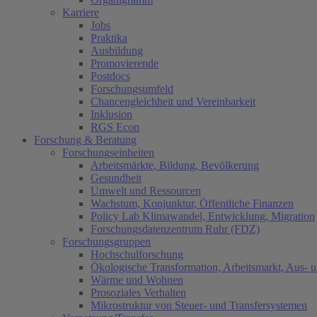
Karriere
Jobs
Praktika
Ausbildung
Promovierende
Postdocs
Forschungsumfeld
Chancengleichheit und Vereinbarkeit
Inklusion
RGS Econ
Forschung & Beratung
Forschungseinheiten
Arbeitsmärkte, Bildung, Bevölkerung
Gesundheit
Umwelt und Ressourcen
Wachstum, Konjunktur, Öffentliche Finanzen
Policy Lab Klimawandel, Entwicklung, Migration
Forschungsdatenzentrum Ruhr (FDZ)
Forschungsgruppen
Hochschulforschung
Ökologische Transformation, Arbeitsmarkt, Aus- 
Wärme und Wohnen
Prosoziales Verhalten
Mikrostruktur von Steuer- und Transfersystemen