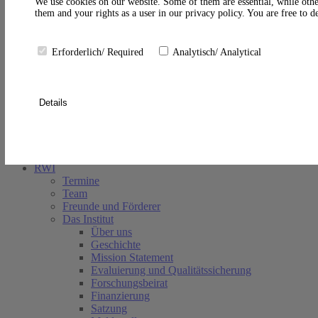
A
We use cookies on our website. Some of them are essential, while othe
them and your rights as a user in our privacy policy. You are free to 
Erforderlich/ Required
Analytisch/ Analytical
Details
Suche schließen
RWI
Termine
Team
Freunde und Förderer
Das Institut
Über uns
Geschichte
Mission Statement
Evaluierung und Qualitätssicherung
Forschungsbeirat
Finanzierung
Satzung