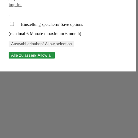
imprint
.
Einstellung speichern/ Save options
(maximal 6 Monate / maximum 6 month)
Auswahl erlauben/ Allow selection
Alle zulassen/ Allow all