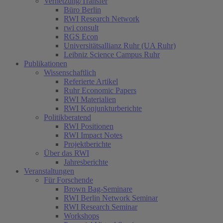
Vernetzung/Transfer
Büro Berlin
RWI Research Network
rwi consult
RGS Econ
Universitätsallianz Ruhr (UA Ruhr)
Leibniz Science Campus Ruhr
Publikationen
Wissenschaftlich
Referierte Artikel
Ruhr Economic Papers
RWI Materialien
RWI Konjunkturberichte
Politikberatend
RWI Positionen
RWI Impact Notes
Projektberichte
Über das RWI
Jahresberichte
Veranstaltungen
Für Forschende
Brown Bag-Seminare
RWI Berlin Network Seminar
RWI Research Seminar
Workshops