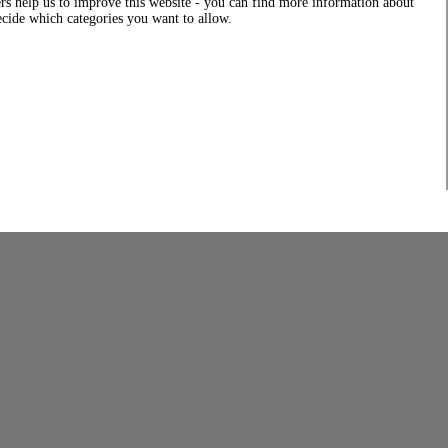
rs help us to improve this website - you can find more information about
decide which categories you want to allow.