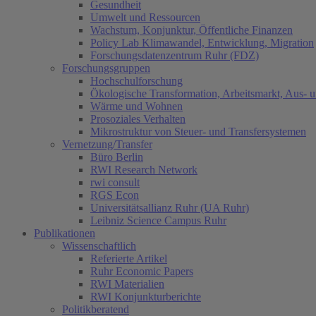
Gesundheit
Umwelt und Ressourcen
Wachstum, Konjunktur, Öffentliche Finanzen
Policy Lab Klimawandel, Entwicklung, Migration
Forschungsdatenzentrum Ruhr (FDZ)
Forschungsgruppen
Hochschulforschung
Ökologische Transformation, Arbeitsmarkt, Aus- 
Wärme und Wohnen
Prosoziales Verhalten
Mikrostruktur von Steuer- und Transfersystemen
Vernetzung/Transfer
Büro Berlin
RWI Research Network
rwi consult
RGS Econ
Universitätsallianz Ruhr (UA Ruhr)
Leibniz Science Campus Ruhr
Publikationen
Wissenschaftlich
Referierte Artikel
Ruhr Economic Papers
RWI Materialien
RWI Konjunkturberichte
Politikberatend