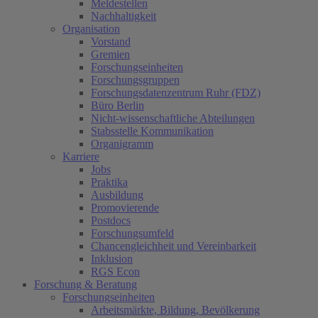
Meldestellen
Nachhaltigkeit
Organisation
Vorstand
Gremien
Forschungseinheiten
Forschungsgruppen
Forschungsdatenzentrum Ruhr (FDZ)
Büro Berlin
Nicht-wissenschaftliche Abteilungen
Stabsstelle Kommunikation
Organigramm
Karriere
Jobs
Praktika
Ausbildung
Promovierende
Postdocs
Forschungsumfeld
Chancengleichheit und Vereinbarkeit
Inklusion
RGS Econ
Forschung & Beratung
Forschungseinheiten
Arbeitsmärkte, Bildung, Bevölkerung