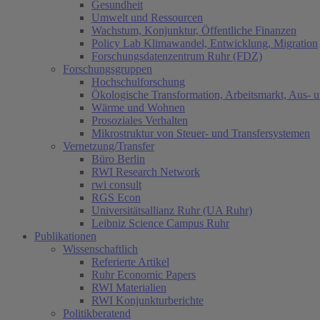
Gesundheit
Umwelt und Ressourcen
Wachstum, Konjunktur, Öffentliche Finanzen
Policy Lab Klimawandel, Entwicklung, Migration
Forschungsdatenzentrum Ruhr (FDZ)
Forschungsgruppen
Hochschulforschung
Ökologische Transformation, Arbeitsmarkt, Aus- 
Wärme und Wohnen
Prosoziales Verhalten
Mikrostruktur von Steuer- und Transfersystemen
Vernetzung/Transfer
Büro Berlin
RWI Research Network
rwi consult
RGS Econ
Universitätsallianz Ruhr (UA Ruhr)
Leibniz Science Campus Ruhr
Publikationen
Wissenschaftlich
Referierte Artikel
Ruhr Economic Papers
RWI Materialien
RWI Konjunkturberichte
Politikberatend