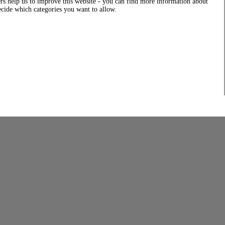
rs help us to improve this website - you can find more information about
decide which categories you want to allow.