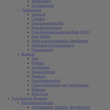
Meldestellen
Nachhaltigkeit
Organisation
Vorstand
Gremien
Forschungseinheiten
Forschungsgruppen
Forschungsdatenzentrum Ruhr (FDZ)
Büro Berlin
Nicht-wissenschaftliche Abteilungen
Stabsstelle Kommunikation
Organigramm
Karriere
Jobs
Praktika
Ausbildung
Promovierende
Postdocs
Forschungsumfeld
Chancengleichheit und Vereinbarkeit
Inklusion
RGS Econ
Forschung & Beratung
Forschungseinheiten
Arbeitsmärkte, Bildung, Bevölkerung