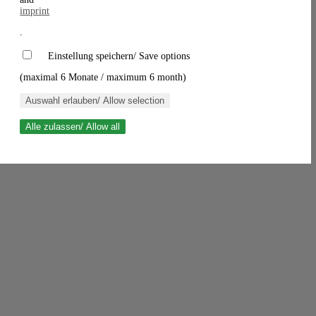
imprint
.
Einstellung speichern/ Save options
(maximal 6 Monate / maximum 6 month)
Auswahl erlauben/ Allow selection
Alle zulassen/ Allow all