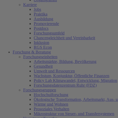
Karriere
Jobs
Praktika
Ausbildung
Promovierende
Postdocs
Forschungsumfeld
Chancengleichheit und Vereinbarkeit
Inklusion
RGS Econ
Forschung & Beratung
Forschungseinheiten
Arbeitsmärkte, Bildung, Bevölkerung
Gesundheit
Umwelt und Ressourcen
Wachstum, Konjunktur, Öffentliche Finanzen
Policy Lab Klimawandel, Entwicklung, Migration
Forschungsdatenzentrum Ruhr (FDZ)
Forschungsgruppen
Hochschulforschung
Ökologische Transformation, Arbeitsmarkt, Aus- 
Wärme und Wohnen
Prosoziales Verhalten
Mikrostruktur von Steuer- und Transfersystemen