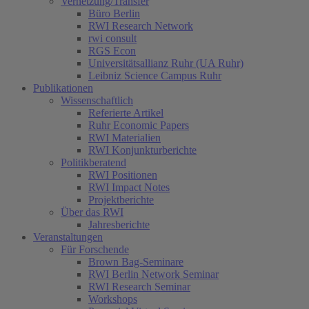
Vernetzung/Transfer
Büro Berlin
RWI Research Network
rwi consult
RGS Econ
Universitätsallianz Ruhr (UA Ruhr)
Leibniz Science Campus Ruhr
Publikationen
Wissenschaftlich
Referierte Artikel
Ruhr Economic Papers
RWI Materialien
RWI Konjunkturberichte
Politikberatend
RWI Positionen
RWI Impact Notes
Projektberichte
Über das RWI
Jahresberichte
Veranstaltungen
Für Forschende
Brown Bag-Seminare
RWI Berlin Network Seminar
RWI Research Seminar
Workshops