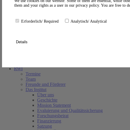
A
We use cookies on our website. Some of them are essential, while othe
them and your rights as a user in our privacy policy. You are free to 
Erforderlich/ Required
Analytisch/ Analytical
Details
Suche schließen
RWI
Termine
Team
Freunde und Förderer
Das Institut
Über uns
Geschichte
Mission Statement
Evaluierung und Qualitätssicherung
Forschungsbeirat
Finanzierung
Satzung