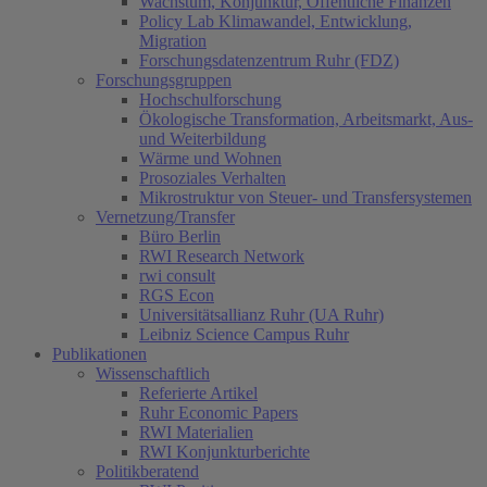
Wachstum, Konjunktur, Öffentliche Finanzen
Policy Lab Klimawandel, Entwicklung,
Migration
Forschungsdatenzentrum Ruhr (FDZ)
Forschungsgruppen
Hochschulforschung
Ökologische Transformation, Arbeitsmarkt, Aus-
und Weiterbildung
Wärme und Wohnen
Prosoziales Verhalten
Mikrostruktur von Steuer- und Transfersystemen
Vernetzung/Transfer
Büro Berlin
RWI Research Network
rwi consult
RGS Econ
Universitätsallianz Ruhr (UA Ruhr)
Leibniz Science Campus Ruhr
Publikationen
Wissenschaftlich
Referierte Artikel
Ruhr Economic Papers
RWI Materialien
RWI Konjunkturberichte
Politikberatend