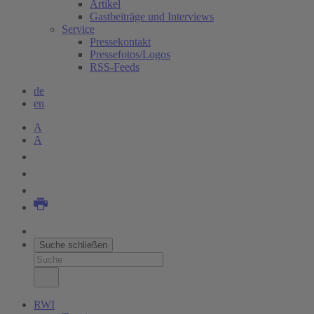
Artikel
Gastbeiträge und Interviews
Service
Pressekontakt
Pressefotos/Logos
RSS-Feeds
de
en
A
A
Suche schließen
RWI