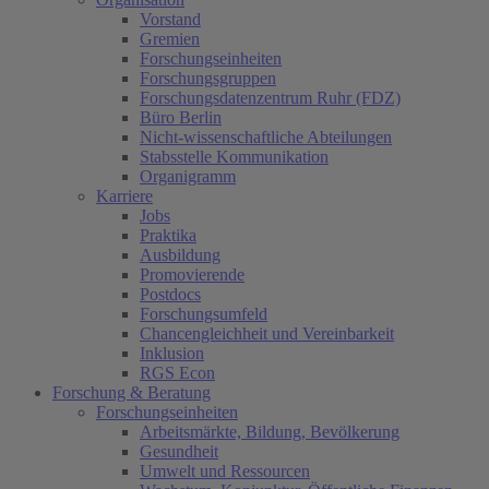
Vorstand
Gremien
Forschungseinheiten
Forschungsgruppen
Forschungsdatenzentrum Ruhr (FDZ)
Büro Berlin
Nicht-wissenschaftliche Abteilungen
Stabsstelle Kommunikation
Organigramm
Karriere
Jobs
Praktika
Ausbildung
Promovierende
Postdocs
Forschungsumfeld
Chancengleichheit und Vereinbarkeit
Inklusion
RGS Econ
Forschung & Beratung
Forschungseinheiten
Arbeitsmärkte, Bildung, Bevölkerung
Gesundheit
Umwelt und Ressourcen