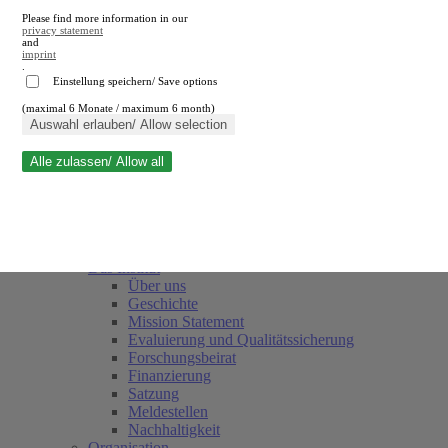
Please find more information in our
privacy statement
and
imprint
.
Einstellung speichern/ Save options
(maximal 6 Monate / maximum 6 month)
Suche schließen
Auswahl erlauben/ Allow selection
Alle zulassen/ Allow all
RWI
Termine
Team
Freunde und Förderer
Das Institut
Über uns
Geschichte
Mission Statement
Evaluierung und Qualitätssicherung
Forschungsbeirat
Finanzierung
Satzung
Meldestellen
Nachhaltigkeit
Organisation