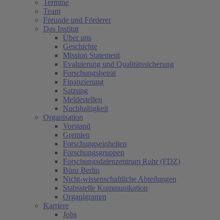
Termine
Team
Freunde und Förderer
Das Institut
Über uns
Geschichte
Mission Statement
Evaluierung und Qualitätssicherung
Forschungsbeirat
Finanzierung
Satzung
Meldestellen
Nachhaltigkeit
Organisation
Vorstand
Gremien
Forschungseinheiten
Forschungsgruppen
Forschungsdatenzentrum Ruhr (FDZ)
Büro Berlin
Nicht-wissenschaftliche Abteilungen
Stabsstelle Kommunikation
Organigramm
Karriere
Jobs