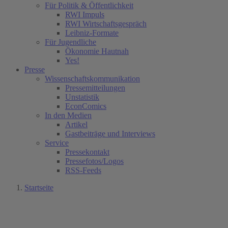
Für Politik & Öffentlichkeit
RWI Impuls
RWI Wirtschaftsgespräch
Leibniz-Formate
Für Jugendliche
Ökonomie Hautnah
Yes!
Presse
Wissenschaftskommunikation
Pressemitteilungen
Unstatistik
EconComics
In den Medien
Artikel
Gastbeiträge und Interviews
Service
Pressekontakt
Pressefotos/Logos
RSS-Feeds
Startseite