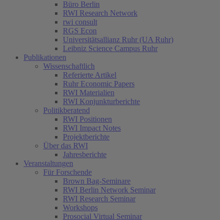
Büro Berlin
RWI Research Network
rwi consult
RGS Econ
Universitätsallianz Ruhr (UA Ruhr)
Leibniz Science Campus Ruhr
Publikationen
Wissenschaftlich
Referierte Artikel
Ruhr Economic Papers
RWI Materialien
RWI Konjunkturberichte
Politikberatend
RWI Positionen
RWI Impact Notes
Projektberichte
Über das RWI
Jahresberichte
Veranstaltungen
Für Forschende
Brown Bag-Seminare
RWI Berlin Network Seminar
RWI Research Seminar
Workshops
Prosocial Virtual Seminar