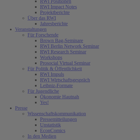
RWI Positionen
RWI Impact Notes
Projektberichte
Über das RWI
Jahresberichte
Veranstaltungen
Für Forschende
Brown Bag-Seminare
RWI Berlin Network Seminar
RWI Research Seminar
Workshops
Prosocial Virtual Seminar
Für Politik & Öffentlichkeit
RWI Impuls
RWI Wirtschaftsgespräch
Leibniz-Formate
Für Jugendliche
Ökonomie Hautnah
Yes!
Presse
Wissenschaftskommunikation
Pressemitteilungen
Unstatistik
EconComics
In den Medien