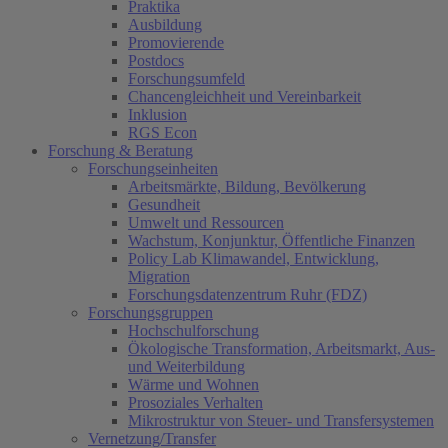
Praktika
Ausbildung
Promovierende
Postdocs
Forschungsumfeld
Chancengleichheit und Vereinbarkeit
Inklusion
RGS Econ
Forschung & Beratung
Forschungseinheiten
Arbeitsmärkte, Bildung, Bevölkerung
Gesundheit
Umwelt und Ressourcen
Wachstum, Konjunktur, Öffentliche Finanzen
Policy Lab Klimawandel, Entwicklung,
Migration
Forschungsdatenzentrum Ruhr (FDZ)
Forschungsgruppen
Hochschulforschung
Ökologische Transformation, Arbeitsmarkt, Aus-
und Weiterbildung
Wärme und Wohnen
Prosoziales Verhalten
Mikrostruktur von Steuer- und Transfersystemen
Vernetzung/Transfer