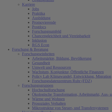
Karriere
Jobs
Praktika
Ausbildung
Promovierende
Postdocs
Forschungsumfeld
Chancengleichheit und Vereinbarkeit
Inklusion
RGS Econ
Forschung & Beratung
Forschungseinheiten
Arbeitsmärkte, Bildung, Bevölkerung
Gesundheit
Umwelt und Ressourcen
Wachstum, Konjunktur, Öffentliche Finanzen
Policy Lab Klimawandel, Entwicklung, Migration
Forschungsdatenzentrum Ruhr (FDZ)
Forschungsgruppen
Hochschulforschung
Ökologische Transformation, Arbeitsmarkt, Aus- 
Wärme und Wohnen
Prosoziales Verhalten
Mikrostruktur von Steuer- und Transfersystemen