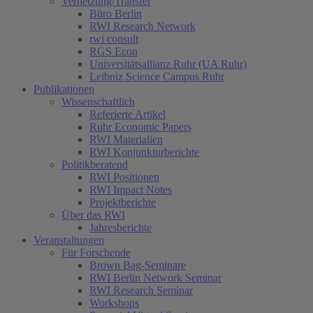
Vernetzung/Transfer
Büro Berlin
RWI Research Network
rwi consult
RGS Econ
Universitätsallianz Ruhr (UA Ruhr)
Leibniz Science Campus Ruhr
Publikationen
Wissenschaftlich
Referierte Artikel
Ruhr Economic Papers
RWI Materialien
RWI Konjunkturberichte
Politikberatend
RWI Positionen
RWI Impact Notes
Projektberichte
Über das RWI
Jahresberichte
Veranstaltungen
Für Forschende
Brown Bag-Seminare
RWI Berlin Network Seminar
RWI Research Seminar
Workshops