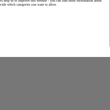
rs help us to improve this website - you can find more information about
decide which categories you want to allow.