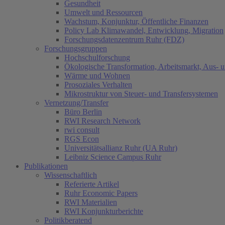
Gesundheit
Umwelt und Ressourcen
Wachstum, Konjunktur, Öffentliche Finanzen
Policy Lab Klimawandel, Entwicklung, Migration
Forschungsdatenzentrum Ruhr (FDZ)
Forschungsgruppen
Hochschulforschung
Ökologische Transformation, Arbeitsmarkt, Aus- 
Wärme und Wohnen
Prosoziales Verhalten
Mikrostruktur von Steuer- und Transfersystemen
Vernetzung/Transfer
Büro Berlin
RWI Research Network
rwi consult
RGS Econ
Universitätsallianz Ruhr (UA Ruhr)
Leibniz Science Campus Ruhr
Publikationen
Wissenschaftlich
Referierte Artikel
Ruhr Economic Papers
RWI Materialien
RWI Konjunkturberichte
Politikberatend