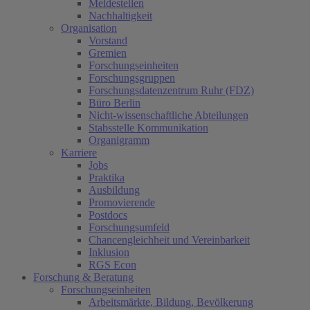
Meldestellen
Nachhaltigkeit
Organisation
Vorstand
Gremien
Forschungseinheiten
Forschungsgruppen
Forschungsdatenzentrum Ruhr (FDZ)
Büro Berlin
Nicht-wissenschaftliche Abteilungen
Stabsstelle Kommunikation
Organigramm
Karriere
Jobs
Praktika
Ausbildung
Promovierende
Postdocs
Forschungsumfeld
Chancengleichheit und Vereinbarkeit
Inklusion
RGS Econ
Forschung & Beratung
Forschungseinheiten
Arbeitsmärkte, Bildung, Bevölkerung