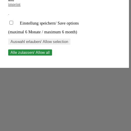
imprint
.
Einstellung speichern/ Save options
(maximal 6 Monate / maximum 6 month)
Auswahl erlauben/ Allow selection
Alle zulassen/ Allow all