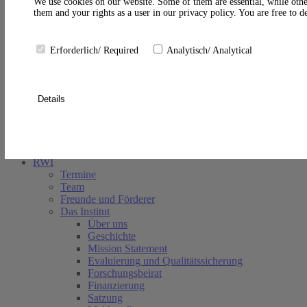
A
We use cookies on our website. Some of them are essential, while othe
them and your rights as a user in our privacy policy. You are free to 
Erforderlich/ Required
Analytisch/ Analytical
Details
Suche schließen
RWI
Termine
Team
Freunde und Förderer
Das Institut
Über uns
Geschichte
Mission Statement
Evaluierung und Qualitätssicherung
Forschungsbeirat
Finanzierung
Satzung