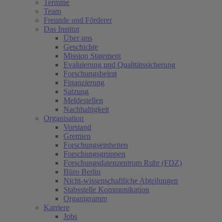
Termine
Team
Freunde und Förderer
Das Institut
Über uns
Geschichte
Mission Statement
Evaluierung und Qualitätssicherung
Forschungsbeirat
Finanzierung
Satzung
Meldestellen
Nachhaltigkeit
Organisation
Vorstand
Gremien
Forschungseinheiten
Forschungsgruppen
Forschungsdatenzentrum Ruhr (FDZ)
Büro Berlin
Nicht-wissenschaftliche Abteilungen
Stabsstelle Kommunikation
Organigramm
Karriere
Jobs