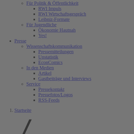
Für Politik & Öffentlichkeit
RWI Impuls
RWI Wirtschaftsgespräch
Leibniz-Formate
Für Jugendliche
Ökonomie Hautnah
Yes!
Presse
Wissenschaftskommunikation
Pressemitteilungen
Unstatistik
EconComics
In den Medien
Artikel
Gastbeiträge und Interviews
Service
Pressekontakt
Pressefotos/Logos
RSS-Feeds
Startseite