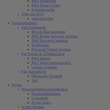
RWI Positionen
RWI Impact Notes
Projektberichte
Über das RWI
Jahresberichte
Veranstaltungen
Für Forschende
Brown Bag-Seminare
RWI Berlin Network Seminar
RWI Research Seminar
Workshops
Prosocial Virtual Seminar
Für Politik & Öffentlichkeit
RWI Impuls
RWI Wirtschaftsgespräch
Leibniz-Formate
Für Jugendliche
Ökonomie Hautnah
Yes!
Presse
Wissenschaftskommunikation
Pressemitteilungen
Unstatistik
EconComics
In den Medien