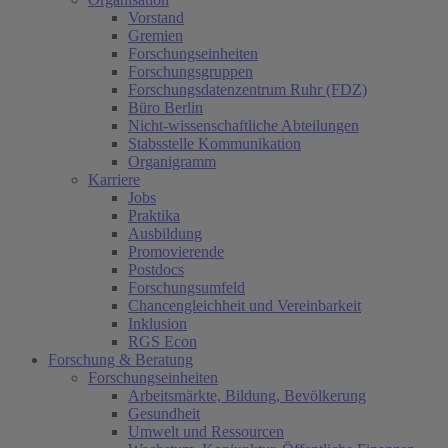
Vorstand
Gremien
Forschungseinheiten
Forschungsgruppen
Forschungsdatenzentrum Ruhr (FDZ)
Büro Berlin
Nicht-wissenschaftliche Abteilungen
Stabsstelle Kommunikation
Organigramm
Karriere
Jobs
Praktika
Ausbildung
Promovierende
Postdocs
Forschungsumfeld
Chancengleichheit und Vereinbarkeit
Inklusion
RGS Econ
Forschung & Beratung
Forschungseinheiten
Arbeitsmärkte, Bildung, Bevölkerung
Gesundheit
Umwelt und Ressourcen