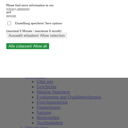
Please find more information in our
privacy statement
and
imprint
.
Einstellung speichern/ Save options
(maximal 6 Monate / maximum 6 month)
Suche schließen
Auswahl erlauben/ Allow selection
Alle zulassen/ Allow all
RWI
Termine
Team
Freunde und Förderer
Das Institut
Über uns
Geschichte
Mission Statement
Evaluierung und Qualitätssicherung
Forschungsbeirat
Finanzierung
Satzung
Meldestellen
Nachhaltigkeit
Organisation