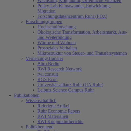
Wachstum, Konjunktur, Öffentliche Finanzen
Policy Lab Klimawandel, Entwicklung,
Migration
Forschungsdatenzentrum Ruhr (FDZ)
Forschungsgruppen
Hochschulforschung
Ökologische Transformation, Arbeitsmarkt, Aus-
und Weiterbildung
Wärme und Wohnen
Prosoziales Verhalten
Mikrostruktur von Steuer- und Transfersystemen
Vernetzung/Transfer
Büro Berlin
RWI Research Network
rwi consult
RGS Econ
Universitätsallianz Ruhr (UA Ruhr)
Leibniz Science Campus Ruhr
Publikationen
Wissenschaftlich
Referierte Artikel
Ruhr Economic Papers
RWI Materialien
RWI Konjunkturberichte
Politikberatend