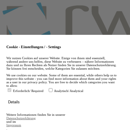
Skip
to
main
content
Cookie - Einstellungen / - Settings
Wir nutzen Cookies auf unserer Website. Einige von ihnen sind essenziell,
während andere uns helfen, diese Website zu verbessern – nähere Informationen
dazu und zu Ihren Rechten als Nutzer finden Sie in unserer Datenschutzerklärung.
Sie können frei entscheiden, welche Kategorien Sie zulassen möchten.
We use cookies on our website. Some of them are essential, while others help us to
improve this website - you can find more information about them and your rights
as a user in our privacy policy. You are free to decide which categories you want
to allow.
Erforderlich/ Required
Analytisch/ Analytical
de
Details
en
A
Weitere Informationen finden Sie in unserer
A
Datenschutzerklärung
und im
Impressum
.