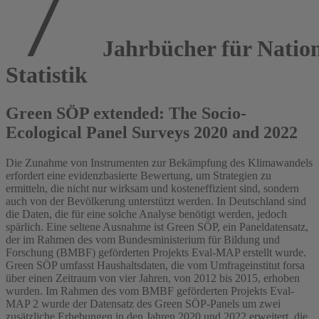
Jahrbücher für Natio
Statistik
Green SÖP extended: The Socio-
Ecological Panel Surveys 2020 and 2022
Die Zunahme von Instrumenten zur Bekämpfung des Klimawandels
erfordert eine evidenzbasierte Bewertung, um Strategien zu
ermitteln, die nicht nur wirksam und kosteneffizient sind, sondern
auch von der Bevölkerung unterstützt werden. In Deutschland sind
die Daten, die für eine solche Analyse benötigt werden, jedoch
spärlich. Eine seltene Ausnahme ist Green SÖP, ein Paneldatensatz,
der im Rahmen des vom Bundesministerium für Bildung und
Forschung (BMBF) geförderten Projekts Eval-MAP erstellt wurde.
Green SÖP umfasst Haushaltsdaten, die vom Umfrageinstitut forsa
über einen Zeitraum von vier Jahren, von 2012 bis 2015, erhoben
wurden. Im Rahmen des vom BMBF geförderten Projekts Eval-
MAP 2 wurde der Datensatz des Green SÖP-Panels um zwei
zusätzliche Erhebungen in den Jahren 2020 und 2022 erweitert, die