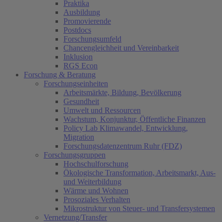
Praktika
Ausbildung
Promovierende
Postdocs
Forschungsumfeld
Chancengleichheit und Vereinbarkeit
Inklusion
RGS Econ
Forschung & Beratung
Forschungseinheiten
Arbeitsmärkte, Bildung, Bevölkerung
Gesundheit
Umwelt und Ressourcen
Wachstum, Konjunktur, Öffentliche Finanzen
Policy Lab Klimawandel, Entwicklung,
Migration
Forschungsdatenzentrum Ruhr (FDZ)
Forschungsgruppen
Hochschulforschung
Ökologische Transformation, Arbeitsmarkt, Aus-
und Weiterbildung
Wärme und Wohnen
Prosoziales Verhalten
Mikrostruktur von Steuer- und Transfersystemen
Vernetzung/Transfer