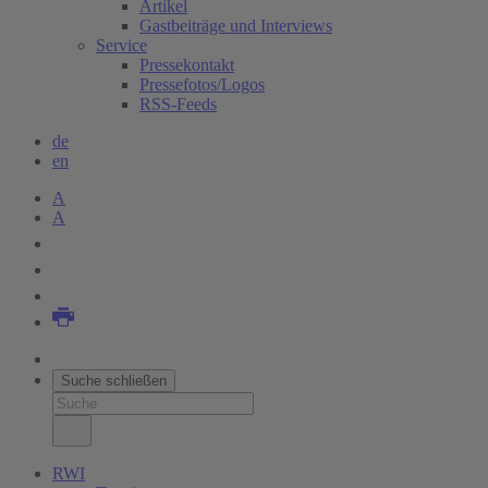
Artikel
Gastbeiträge und Interviews
Service
Pressekontakt
Pressefotos/Logos
RSS-Feeds
de
en
A
A
Suche schließen
RWI