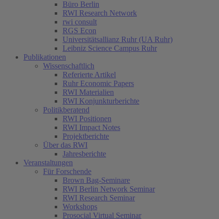
Büro Berlin
RWI Research Network
rwi consult
RGS Econ
Universitätsallianz Ruhr (UA Ruhr)
Leibniz Science Campus Ruhr
Publikationen
Wissenschaftlich
Referierte Artikel
Ruhr Economic Papers
RWI Materialien
RWI Konjunkturberichte
Politikberatend
RWI Positionen
RWI Impact Notes
Projektberichte
Über das RWI
Jahresberichte
Veranstaltungen
Für Forschende
Brown Bag-Seminare
RWI Berlin Network Seminar
RWI Research Seminar
Workshops
Prosocial Virtual Seminar