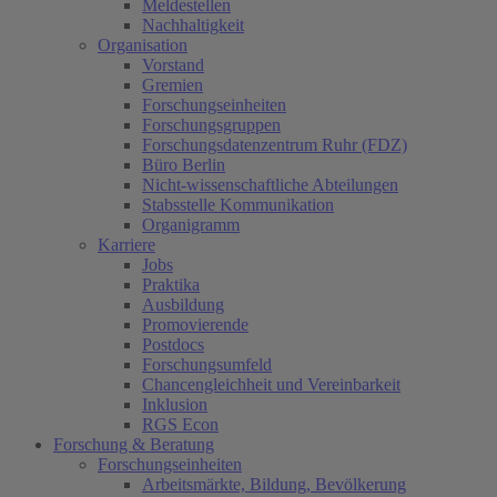
Meldestellen
Nachhaltigkeit
Organisation
Vorstand
Gremien
Forschungseinheiten
Forschungsgruppen
Forschungsdatenzentrum Ruhr (FDZ)
Büro Berlin
Nicht-wissenschaftliche Abteilungen
Stabsstelle Kommunikation
Organigramm
Karriere
Jobs
Praktika
Ausbildung
Promovierende
Postdocs
Forschungsumfeld
Chancengleichheit und Vereinbarkeit
Inklusion
RGS Econ
Forschung & Beratung
Forschungseinheiten
Arbeitsmärkte, Bildung, Bevölkerung