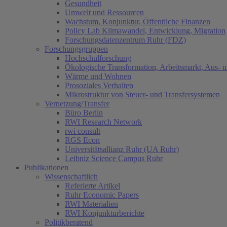
Gesundheit
Umwelt und Ressourcen
Wachstum, Konjunktur, Öffentliche Finanzen
Policy Lab Klimawandel, Entwicklung, Migration
Forschungsdatenzentrum Ruhr (FDZ)
Forschungsgruppen
Hochschulforschung
Ökologische Transformation, Arbeitsmarkt, Aus- 
Wärme und Wohnen
Prosoziales Verhalten
Mikrostruktur von Steuer- und Transfersystemen
Vernetzung/Transfer
Büro Berlin
RWI Research Network
rwi consult
RGS Econ
Universitätsallianz Ruhr (UA Ruhr)
Leibniz Science Campus Ruhr
Publikationen
Wissenschaftlich
Referierte Artikel
Ruhr Economic Papers
RWI Materialien
RWI Konjunkturberichte
Politikberatend