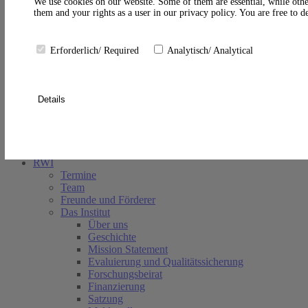
A
We use cookies on our website. Some of them are essential, while othe
them and your rights as a user in our privacy policy. You are free to 
Erforderlich/ Required
Analytisch/ Analytical
Details
Suche schließen
RWI
Termine
Team
Freunde und Förderer
Das Institut
Über uns
Geschichte
Mission Statement
Evaluierung und Qualitätssicherung
Forschungsbeirat
Finanzierung
Satzung