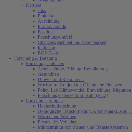
Karriere
Jobs
Praktika
Ausbildung
Promovierende
Postdocs
Forschungsumfeld
Chancengleichheit und Vereinbarkeit
Inklusion
RGS Econ
Forschung & Beratung
Forschungseinheiten
Arbeitsmärkte, Bildung, Bevölkerung
Gesundheit
Umwelt und Ressourcen
Wachstum, Konjunktur, Öffentliche Finanzen
Policy Lab Klimawandel, Entwicklung, Migration
Forschungsdatenzentrum Ruhr (FDZ)
Forschungsgruppen
Hochschulforschung
Ökologische Transformation, Arbeitsmarkt, Aus- 
Wärme und Wohnen
Prosoziales Verhalten
Mikrostruktur von Steuer- und Transfersystemen