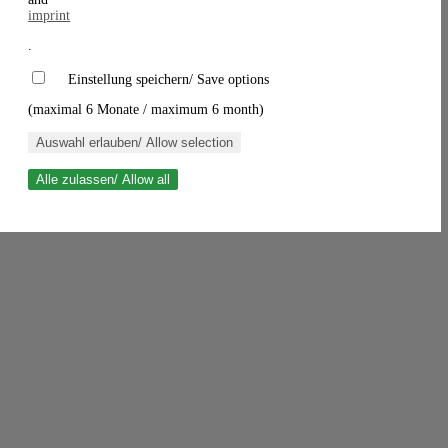
imprint
.
Einstellung speichern/ Save options
(maximal 6 Monate / maximum 6 month)
Auswahl erlauben/ Allow selection
Alle zulassen/ Allow all