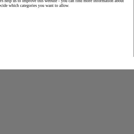
rs help us to improve this website - you can find more information about
decide which categories you want to allow.