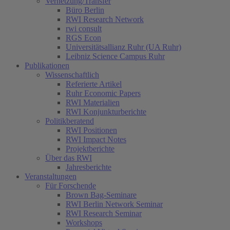
Vernetzung/Transfer
Büro Berlin
RWI Research Network
rwi consult
RGS Econ
Universitätsallianz Ruhr (UA Ruhr)
Leibniz Science Campus Ruhr
Publikationen
Wissenschaftlich
Referierte Artikel
Ruhr Economic Papers
RWI Materialien
RWI Konjunkturberichte
Politikberatend
RWI Positionen
RWI Impact Notes
Projektberichte
Über das RWI
Jahresberichte
Veranstaltungen
Für Forschende
Brown Bag-Seminare
RWI Berlin Network Seminar
RWI Research Seminar
Workshops