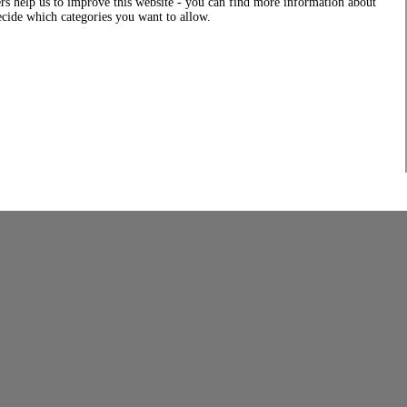
rs help us to improve this website - you can find more information about
decide which categories you want to allow.