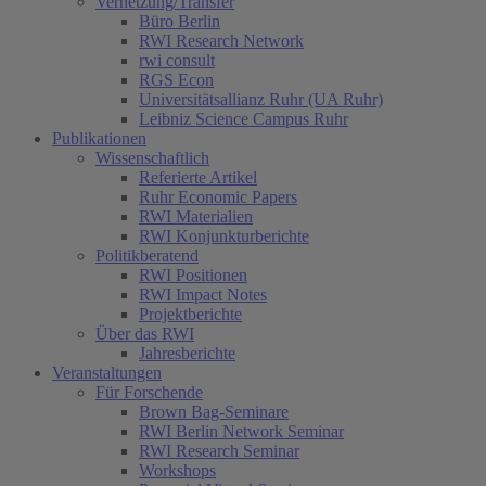
Vernetzung/Transfer
Büro Berlin
RWI Research Network
rwi consult
RGS Econ
Universitätsallianz Ruhr (UA Ruhr)
Leibniz Science Campus Ruhr
Publikationen
Wissenschaftlich
Referierte Artikel
Ruhr Economic Papers
RWI Materialien
RWI Konjunkturberichte
Politikberatend
RWI Positionen
RWI Impact Notes
Projektberichte
Über das RWI
Jahresberichte
Veranstaltungen
Für Forschende
Brown Bag-Seminare
RWI Berlin Network Seminar
RWI Research Seminar
Workshops