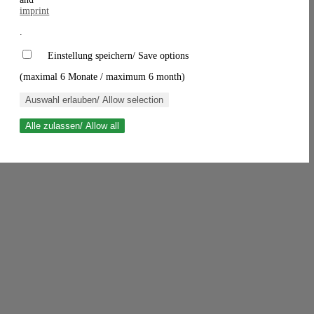
imprint
.
Einstellung speichern/ Save options
(maximal 6 Monate / maximum 6 month)
Auswahl erlauben/ Allow selection
Alle zulassen/ Allow all