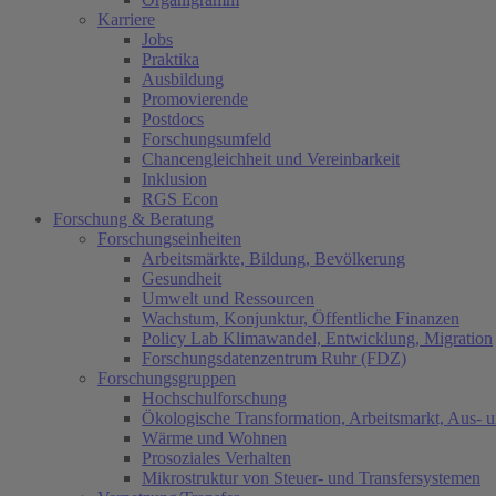
Karriere
Jobs
Praktika
Ausbildung
Promovierende
Postdocs
Forschungsumfeld
Chancengleichheit und Vereinbarkeit
Inklusion
RGS Econ
Forschung & Beratung
Forschungseinheiten
Arbeitsmärkte, Bildung, Bevölkerung
Gesundheit
Umwelt und Ressourcen
Wachstum, Konjunktur, Öffentliche Finanzen
Policy Lab Klimawandel, Entwicklung, Migration
Forschungsdatenzentrum Ruhr (FDZ)
Forschungsgruppen
Hochschulforschung
Ökologische Transformation, Arbeitsmarkt, Aus- 
Wärme und Wohnen
Prosoziales Verhalten
Mikrostruktur von Steuer- und Transfersystemen