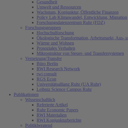
Gesundheit
Umwelt und Ressourcen
Wachstum, Konjunktur, Öffentliche Finanzen
Policy Lab Klimawandel, Entwicklung, Migration
Forschungsdatenzentrum Ruhr (FDZ)
Forschungsgruppen
Hochschulforschung
Ökologische Transformation, Arbeitsmarkt, Aus- 
Wärme und Wohnen
Prosoziales Verhalten
Mikrostruktur von Steuer- und Transfersystemen
Vernetzung/Transfer
Büro Berlin
RWI Research Network
rwi consult
RGS Econ
Universitätsallianz Ruhr (UA Ruhr)
Leibniz Science Campus Ruhr
Publikationen
Wissenschaftlich
Referierte Artikel
Ruhr Economic Papers
RWI Materialien
RWI Konjunkturberichte
Politikberatend