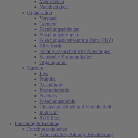
Meldestellen
Nachhaltigkeit
Organisation
Vorstand
Gremien
Forschungseinheiten
Forschungsgruppen
Forschungsdatenzentrum Ruhr (FDZ)
Büro Berlin
Nicht-wissenschaftliche Abteilungen
Stabsstelle Kommunikation
Organigramm
Karriere
Jobs
Praktika
Ausbildung
Promovierende
Postdocs
Forschungsumfeld
Chancengleichheit und Vereinbarkeit
Inklusion
RGS Econ
Forschung & Beratung
Forschungseinheiten
Arbeitsmärkte, Bildung, Bevölkerung